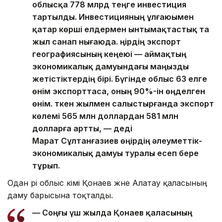
облысқа 778 млрд теңге инвестиция
тартылды. Инвестицияның ұлғаюымен
қатар көрші елдермен ынтымақтастық та
жыл санап нығаюда. Өңірдің экспорт
географиясының кеңеюі — аймақтың
экономикалық дамуындағы маңызды
жетістіктердің бірі. Бүгінде облыс 63 елге
өнім экспорттаса, оның 90%-ін өңделген
өнім. Өткен жылмен салыстырғанда экспорт
көлемі 565 млн доллардан 581 млн
долларға артты, — деді
Марат Сұлтанғазиев өңірдің әлеуметтік-
экономикалық дамуы туралы есеп бере
тұрып.
Одан әрі облыс әкімі Қонаев және Алатау қаласының
даму барысына тоқталды.
— Соңғы үш жылда Қонаев қаласының