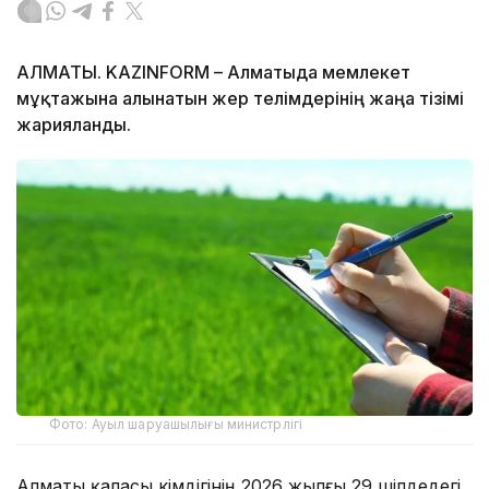
АЛМАТЫ. KAZINFORM – Алматыда мемлекет
мұқтажына алынатын жер телімдерінің жаңа тізімі
жарияланды.
Фото: Ауыл шаруашылығы министрлігі
Алматы қаласы әкімдігінің 2026 жылғы 29 шілдедегі