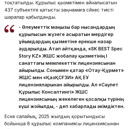
тоқтатылды. Құрылыс қызметімен айналысатын
437 субъектіге қатысты заңнамаға сәйкес тиісті
шаралар қабылданды.
- Әлеуметтік маңызы бар нысандардың
құрылысын жүзеге асыратын мердігер
ұйымдардың қызметіне ерекше назар
аударылды. Атап айтқанда, «SK BEST Spec
Story KZ» ЖШС жобалау қызметінің І
санаттағы мемлекеттік лицензиясынан
айырылды. Сонымен қатар «Отау-Құрмет»
ЖШС мен «ҚазҚСҒЗИ» АҚ ЕҰ
лицензияларынан айырылды. Ал «Сәулет
Құрылыс Консалтингі» ЖШС
лицензиясының жекелеген қосалқы түрінің
күші жойылды, - деп хабарлады әкімдіктен.
Еске салайық, 2025 жылдың қорытындысы
бойынша 8 құрылыс компаниясы лицензиясынан