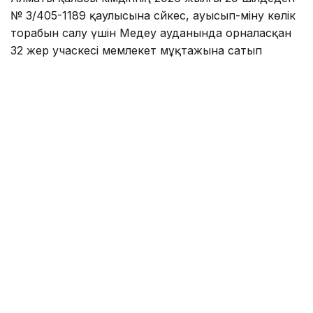
№ 3/405-1189 қаулысына сәйкес, ауысып-міну көлік
торабын салу үшін Медеу ауданында орналасқан
32 жер учаскесі мемлекет мұқтажына сатып
алынады. Мәжбүрлеп иеліктен шығару мерзімі 2027
жылдың 31 желтоқсанына дейін белгіленген. Жер
телімдері сатып алған соң, Алматы қаласы Жол
қозғалысы және жолаушылар көлігін ұйымдастыру
басқармасының теңгеріміне беріледі.
Алматы қаласы әкімдігінің 2026 жылғы 29 шілдедегі
№ 3/405-1190 қаулысы бойынша №20 мектептің
аумағын кеңейту үшін Түрксіб ауданы Нарынқол,
Потанин, Ярославский, Герцен көшелерінің
қиылысында орналасқан 9 жер учаскесі 2028
жылдың 31 желтоқсанына дейін мәжбүрлеп иеліктен
шығарылады.
Ал Алматы қаласы әкімдігінің 2026 жылғы 29
шілдедегі №3/405-1191 қаулысына сәйкес, аспалы