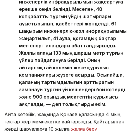
инженерлік инфрақұрылымын жақсартуға
ерекше көңіл бөлінді. Мәселен, 48
көпқабатты тұрғын үйдің шатырлары
ауыстырылып, қасбеттері жөнделді, 61
шақырым инженерлік-жол инфрақұрылымы
жаңартылып, 41 аула, қоғамдық бақтар
мен спорт алаңдары абаттандырылды.
Жалпы алаңы 133 мың шаршы метр тұрғын
үйлер пайдалануға берілді. Оның
айтарлықтай көлемін жеке құрылыс
компаниялары жүзеге асырды. Осылайша,
қаланың тартымдылығын арттыратын
заманауи тұрғын үй кешендері бой көтерді
және 900 орындық мектептің құрылысы
аяқталды, — деп толықтырды әкім.
Айта кетейік, жақында Қонаев қаласында 4 мың
гектар жер мемлекетке қайтарылды. Қайтарылған
жерді шаруаларға 10 жылға
жалға беру