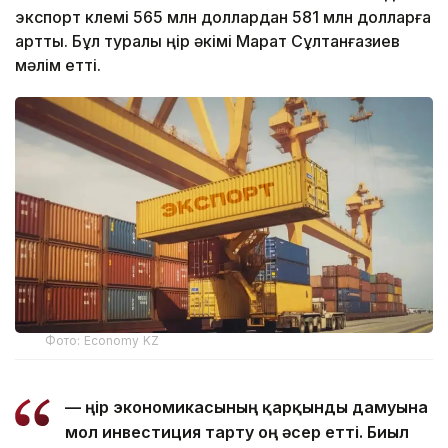
экспорт көлемі 565 млн доллардан 581 млн долларға
артты. Бұл туралы өңір әкімі Марат Сұлтанғазиев
мәлім етті.
Фото: Economy KZ
— Өңір экономикасының қарқынды дамуына
мол инвестиция тарту оң әсер етті. Биыл