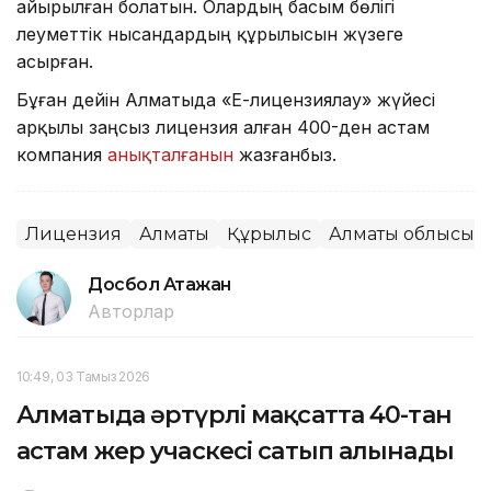
айырылған болатын. Олардың басым бөлігі
әлеуметтік нысандардың құрылысын жүзеге
асырған.
Бұған дейін Алматыда «Е-лицензиялау» жүйесі
арқылы заңсыз лицензия алған 400-ден астам
компания
анықталғанын
жазғанбыз.
Лицензия
Алматы
Құрылыс
Алматы облысы
Досбол Атажан
Авторлар
10:49, 03 Тамыз 2026
Алматыда әртүрлі мақсатта 40-тан
астам жер учаскесі сатып алынады