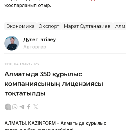
жоспарланып отыр.
Экономика
Экспорт
Марат Сұлтанғазиев
Алма
Дәулет Ізтілеу
Авторлар
13:18, 04 Тамыз 2026
Алматыда 350 құрылыс
компаниясының лицензиясы
тоқтатылды
АЛМАТЫ. KAZINFORM – Алматыда құрылыс
саласына бақылау күшейтілді.