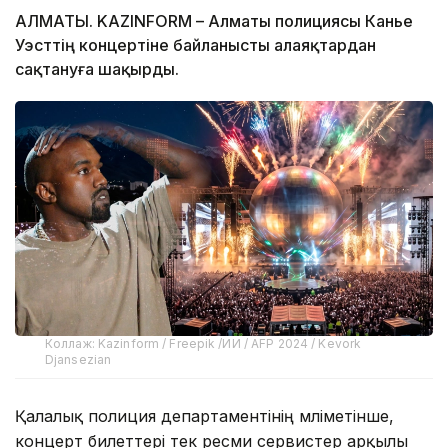
АЛМАТЫ. KAZINFORM – Алматы полициясы Канье
Уэсттің концертіне байланысты алаяқтардан
сақтануға шақырды.
Коллаж: Kazinform / Freepik /ИИ / AFP 2024 / Kevork
Djansezian
Қалалық полиция департаментінің мәліметінше,
концерт билеттері тек ресми сервистер арқылы