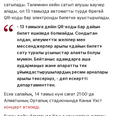
сатылады. Төлемнен кейін сатып алушы ваучер
алады, ол 13 тамызда автоматты түрде бірегей
QR-коды бар электронды билетке ауыстырылады.
- 13 тамызға дейін QR-коды бар дайын
билет ешкімде болмайды. Сондықтан
қолдан, әлеуметтік желілер мен
мессенджерлер арқылы «дайын билет»
сату туралы ұсыныстар алаяқтық болуы
мүмкін. Бейтаныс адамдарға ақша
аудармаңыз және ақпаратты тек
ұйымдастырушылардың ресми арналары
арқылы тексеріңіз, - деп ескертті
департаменттен.
Еске салайық, 14 тамыз күні сағат 21:00-де
Алматының Орталық стадионында Канье Уэст
концерт өткізеді.
Бұған дейін Алматыда Канье концертіне жалған