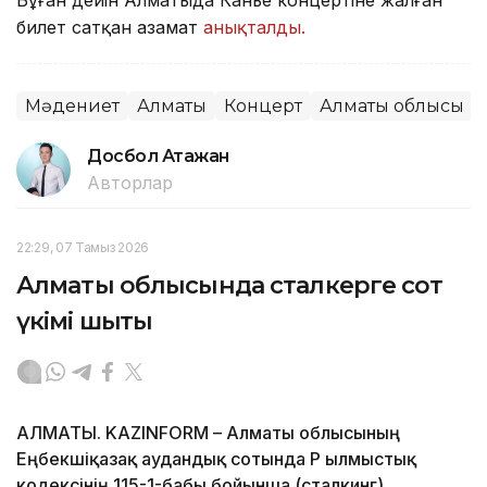
билет сатқан азамат
анықталды.
Мәдениет
Алматы
Концерт
Алматы облысы
Досбол Атажан
Авторлар
22:29, 07 Тамыз 2026
Алматы облысында сталкерге сот
үкімі шықты
АЛМАТЫ. KAZINFORM – Алматы облысының
Еңбекшіқазақ аудандық сотында ҚР Қылмыстық
кодексінің 115-1-бабы бойынша (сталкинг)