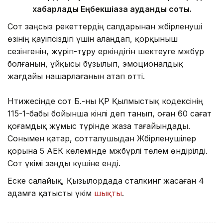
хабарлады Еңбекшіқазақ аудандық соты.
Сот заңсыз әрекеттердің салдарынан жәбірленуші
өзінің қауіпсіздігі үшін алаңдап, қорқыныш
сезінгенін, жүріп-тұру еркіндігін шектеуге мәжбүр
болғанын, ұйқысы бұзылып, эмоционалдық
жағдайы нашарлағанын атап өтті.
Нәтижесінде сот Б.-ны ҚР Қылмыстық кодексінің
115-1-бабы бойынша кінәлі деп танып, оған 60 сағат
қоғамдық жұмыс түрінде жаза тағайындады.
Сонымен қатар, сотталушыдан Жәбірленушілер
қорына 5 АЕК көлемінде мәжбүрлі төлем өндірілді.
Сот үкімі заңды күшіне енді.
Еске салайық, Қызылордада сталкинг жасаған 4
адамға қатысты үкім
шықты
.