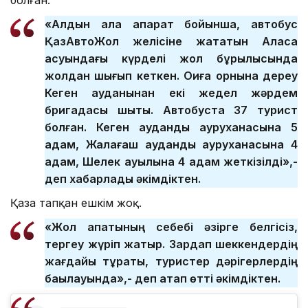
«Алдын ала ақпарат бойынша, автобус
ҚазАвтоЖол желісіне жататын Аласа
асуындағы күрделі жол бұрылысында
жолдан шығып кеткен. Оқиға орнына дереу
Кеген ауданынан екі жедел жәрдем
бригадасы шықты. Автобуста 37 турист
болған. Кеген аудандық ауруханасына 5
адам, Жалағаш аудандық ауруханасына 4
адам, Шелек ауылына 4 адам жеткізілді»,-
деп хабарлады әкімдіктен.
Қаза тапқан ешкім жоқ.
«Жол апатының себебі әзірге белгісіз,
тергеу жүріп жатыр. Зардап шеккендердің
жағдайы тұрақты, туристер дәрігерлердің
бақылауында»,- деп атап өтті әкімдіктен.