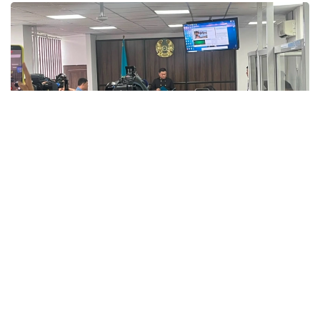
Фото: Kazinform
Апелляциялық сот отырысы 5 тамызда өтті.
Шағымды жол апатында қаза тапқан қыздың әкесі
түсірген. Ол моральдық зиянды өтеу өтемақысын
10 миллионнан 100 миллион теңгеге дейін
ұлғайтуды сұрады.
– Шағымда зардап шеккен тарап Алматы