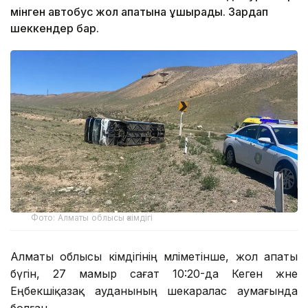
мінген автобус жол апатына ұшырады. Зардап
шеккендер бар.
Фото: Алматы облысы әкімдігі
Алматы облысы әкімдігінің мәліметінше, жол апаты
бүгін, 27 мамыр сағат 10:20-да Кеген және
Еңбекшіқазақ ауданының шекаралас аумағында
болған.