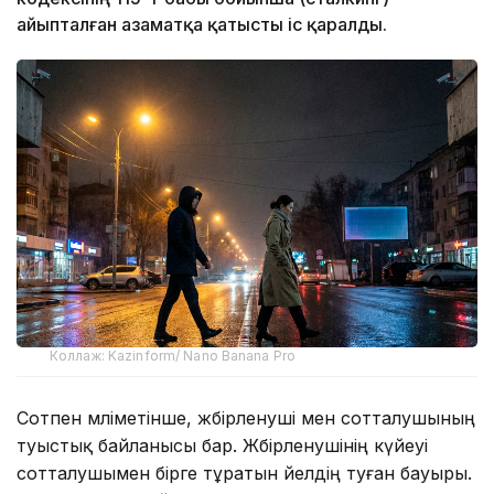
айыпталған азаматқа қатысты іс қаралды.
Коллаж: Kazinform/ Nano Banana Pro
Сотпен мәліметінше, жәбірленуші мен сотталушының
туыстық байланысы бар. Жәбірленушінің күйеуі
сотталушымен бірге тұратын әйелдің туған бауыры.