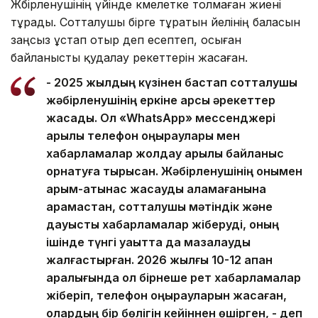
Жәбірленушінің үйінде кәмелетке толмаған жиені
тұрады. Сотталушы бірге тұратын әйелінің баласын
заңсыз ұстап отыр деп есептеп, осыған
байланысты қудалау әрекеттерін жасаған.
- 2025 жылдың күзінен бастап сотталушы
жәбірленушінің еркіне қарсы әрекеттер
жасады. Ол «WhatsApp» мессенджері
арқылы телефон қоңыраулары мен
хабарламалар жолдау арқылы байланыс
орнатуға тырысқан. Жәбірленушінің онымен
қарым-қатынас жасауды қаламағанына
қарамастан, сотталушы мәтіндік және
дауыстық хабарламалар жіберуді, оның
ішінде түнгі уақытта да мазалауды
жалғастырған. 2026 жылғы 10-12 ақпан
аралығында ол бірнеше рет хабарламалар
жіберіп, телефон қоңырауларын жасаған,
олардың бір бөлігін кейіннен өшірген, - деп