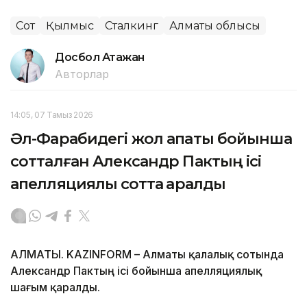
Сот
Қылмыс
Сталкинг
Алматы облысы
Досбол Атажан
Авторлар
14:05, 07 Тамыз 2026
Әл-Фарабидегі жол апаты бойынша
сотталған Александр Пактың ісі
апелляциялық сотта қаралды
АЛМАТЫ. KAZINFORM – Алматы қалалық сотында
Александр Пактың ісі бойынша апелляциялық
шағым қаралды.