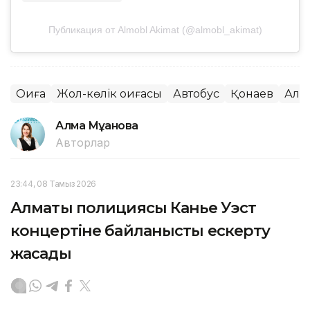
Публикация от Almobl Akimat (@almobl_akimat)
Оқиға
Жол-көлік оқиғасы
Автобус
Қонаев
Алм
Алма Мұқанова
Авторлар
23:44, 08 Тамыз 2026
Алматы полициясы Канье Уэст
концертіне байланысты ескерту
жасады