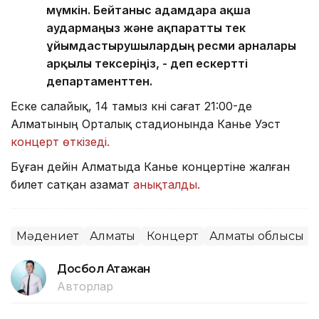
мүмкін. Бейтаныс адамдарға ақша
аудармаңыз және ақпаратты тек
ұйымдастырушылардың ресми арналары
арқылы тексеріңіз, - деп ескертті
департаменттен.
Еске салайық, 14 тамыз күні сағат 21:00-де
Алматының Орталық стадионында Канье Уэст
концерт өткізеді.
Бұған дейін Алматыда Канье концертіне жалған
билет сатқан азамат
анықталды.
Мәдениет
Алматы
Концерт
Алматы облысы
Досбол Атажан
Авторлар