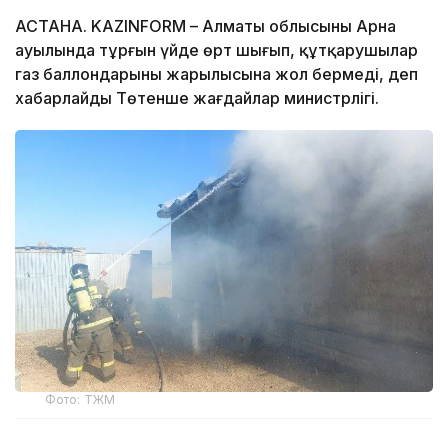
АСТАНА. KAZINFORM – Алматы облысының Арна
ауылында тұрғын үйде өрт шығып, құтқарушылар
газ баллондарының жарылысына жол бермеді, деп
хабарлайды Төтенше жағдайлар министрлігі.
Фото: ТЖМ