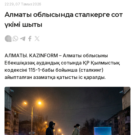
22:29, 07 Тамыз 2026
Алматы облысында сталкерге сот
үкімі шықты
АЛМАТЫ. KAZINFORM – Алматы облысының
Еңбекшіқазақ аудандық сотында ҚР Қылмыстық
кодексінің 115-1-бабы бойынша (сталкинг)
айыпталған азаматқа қатысты іс қаралды.