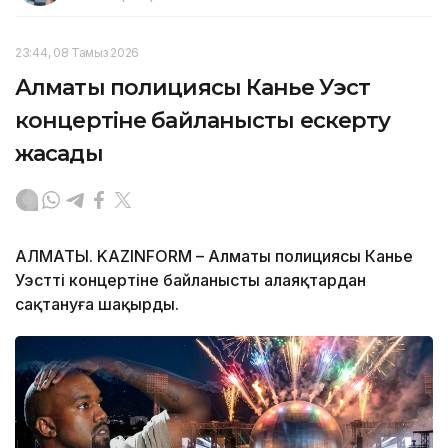
23:44, 08 Тамыз 2026
Алматы полициясы Канье Уэст
концертіне байланысты ескерту
жасады
АЛМАТЫ. KAZINFORM – Алматы полициясы Канье
Уэсттің концертіне байланысты алаяқтардан
сақтануға шақырды.