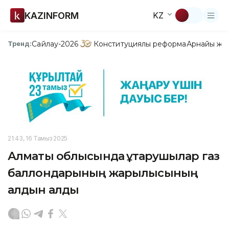
KAZINFORM
KZ
Сайлау-2026
Конституциялық реформа
Арнайы жо
Тренд:
21:43, 16 Тамыз 2025
Алматы облысында құтқарушылар газ
баллондарының жарылысының
алдын алды