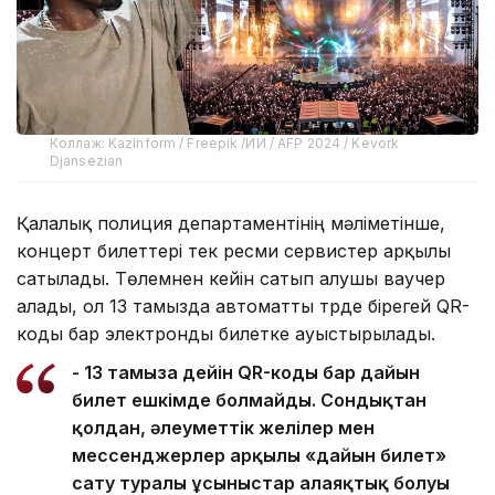
Коллаж: Kazinform / Freepik /ИИ / AFP 2024 / Kevork
Djansezian
Қалалық полиция департаментінің мәліметінше,
концерт билеттері тек ресми сервистер арқылы
сатылады. Төлемнен кейін сатып алушы ваучер
алады, ол 13 тамызда автоматты түрде бірегей QR-
коды бар электронды билетке ауыстырылады.
- 13 тамызға дейін QR-коды бар дайын
билет ешкімде болмайды. Сондықтан
қолдан, әлеуметтік желілер мен
мессенджерлер арқылы «дайын билет»
сату туралы ұсыныстар алаяқтық болуы