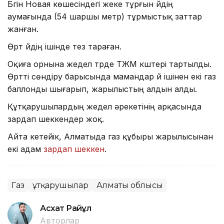
Бүгін Новая көшесіндегі жеке тұрғын үйдің
аумағында (54 шаршы метр) тұрмыстық заттар
жанған.
Өрт үйдің ішінде тез тараған.
Оқиға орнына жедел түрде ТЖМ күштері тартылды.
Өртті сөндіру барысында мамандар үй ішінен екі газ
баллонды шығарып, жарылыстың алдын алды.
Құтқарушылардың жедел әрекетінің арқасында
зардап шеккендер жоқ.
Айта кетейік, Алматыда газ құбыры жарылысынан
екі адам
зардап шеккен
.
Газ
Құтқарушылар
Алматы облысы
Асхат Райқұл
Авторлар