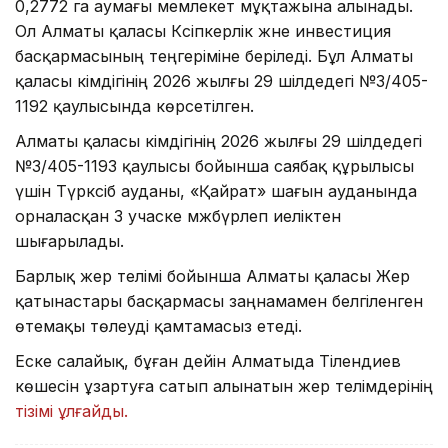
0,2772 га аумағы мемлекет мұқтажына алынады.
Ол Алматы қаласы Кәсіпкерлік және инвестиция
басқармасының теңгеріміне беріледі. Бұл Алматы
қаласы әкімдігінің 2026 жылғы 29 шілдедегі №3/405-
1192 қаулысында көрсетілген.
Алматы қаласы әкімдігінің 2026 жылғы 29 шілдедегі
№3/405-1193 қаулысы бойынша саябақ құрылысы
үшін Түрксіб ауданы, «Қайрат» шағын ауданында
орналасқан 3 учаске мәжбүрлеп иеліктен
шығарылады.
Барлық жер телімі бойынша Алматы қаласы Жер
қатынастары басқармасы заңнамамен белгіленген
өтемақы төлеуді қамтамасыз етеді.
Еске салайық, бұған дейін Алматыда Тілендиев
көшесін ұзартуға сатып алынатын жер телімдерінің
тізімі ұлғайды.