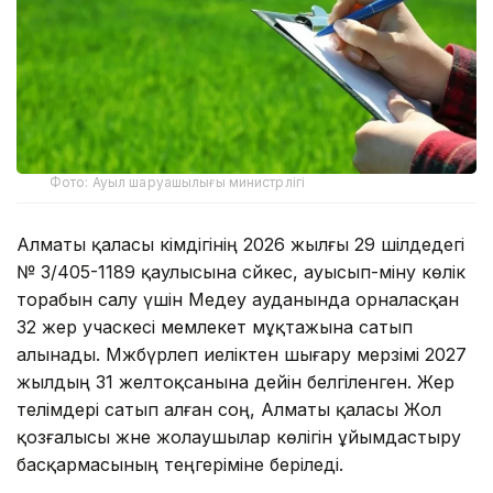
Фото: Ауыл шаруашылығы министрлігі
Алматы қаласы әкімдігінің 2026 жылғы 29 шілдедегі
№ 3/405-1189 қаулысына сәйкес, ауысып-міну көлік
торабын салу үшін Медеу ауданында орналасқан
32 жер учаскесі мемлекет мұқтажына сатып
алынады. Мәжбүрлеп иеліктен шығару мерзімі 2027
жылдың 31 желтоқсанына дейін белгіленген. Жер
телімдері сатып алған соң, Алматы қаласы Жол
қозғалысы және жолаушылар көлігін ұйымдастыру
басқармасының теңгеріміне беріледі.