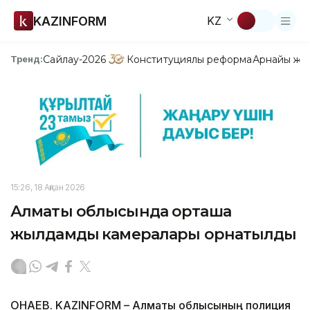
KAZINFORM
KZ
Сайлау-2026
Конституциялық реформа
Арнайы жо
Тренд:
15:26, 18 Ақпан 2026
Алматы облысында орташа
жылдамдық камералары орнатылды
ҚОНАЕВ. KAZINFORM – Алматы облысының полиция