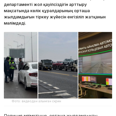
департаменті жол қауіпсіздігін арттыру
мақсатында көлік құралдарының орташа
жылдамдығын тіркеу жүйесін енгізіліп жатқанын
мәлімдеді.
Фото: видеодан алынған скрин
Полиция мәліметінше, орташа жылдамдықты