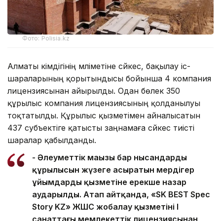
Фото: Polisia.kz
Алматы әкімдігінің мәліметіне сәйкес, бақылау іс-
шараларының қорытындысы бойынша 4 компания
лицензиясынан айырылды. Одан бөлек 350
құрылыс компания лицензиясының қолданылуы
тоқтатылды. Құрылыс қызметімен айналысатын
437 субъектіге қатысты заңнамаға сәйкес тиісті
шаралар қабылданды.
- Әлеуметтік маңызы бар нысандардың
құрылысын жүзеге асыратын мердігер
ұйымдардың қызметіне ерекше назар
аударылды. Атап айтқанда, «SK BEST Spec
Story KZ» ЖШС жобалау қызметінің І
санаттағы мемлекеттік лицензиясынан