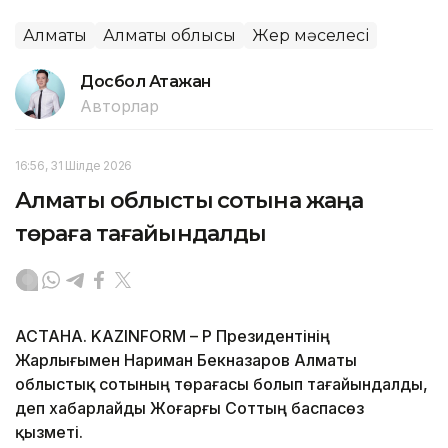
Алматы
Алматы облысы
Жер мәселесі
Досбол Атажан
Авторлар
16:56, 31 Шілде 2026
Алматы облыстық сотына жаңа
төраға тағайындалды
АСТАНА. KAZINFORM – ҚР Президентінің
Жарлығымен Нариман Бекназаров Алматы
облыстық сотының төрағасы болып тағайындалды,
деп хабарлайды Жоғарғы Соттың баспасөз
қызметі.