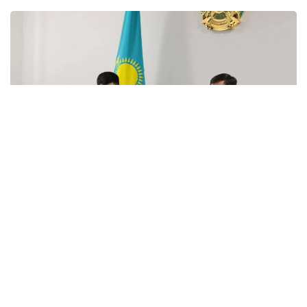
Фото: Жоғарғы сот
Жаңа төрағаны облыстың судьялар корпусына
Жоғарғы Соттың әкімшілік істер жөніндегі сот
алқасының төрағасы Аслан Түкиев таныстырды.
Салтанатты рәсімге Алматы облысының әкімі Марат
Сұлтанғазиев, судьялар, құқық қорғау және