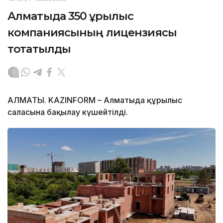
Алматыда 350 құрылыс
компаниясының лицензиясы
тоқтатылды
АЛМАТЫ. KAZINFORM – Алматыда құрылыс
саласына бақылау күшейтілді.