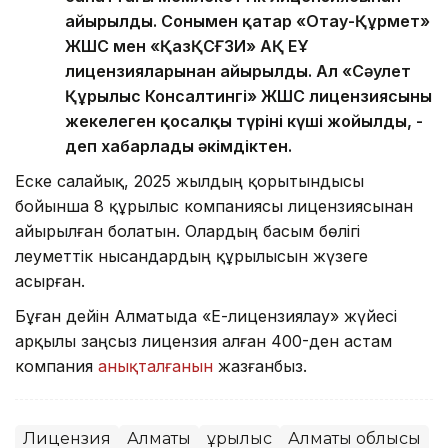
айырылды. Сонымен қатар «Отау-Құрмет»
ЖШС мен «ҚазҚСҒЗИ» АҚ ЕҰ
лицензияларынан айырылды. Ал «Сәулет
Құрылыс Консалтингі» ЖШС лицензиясының
жекелеген қосалқы түрінің күші жойылды, -
деп хабарлады әкімдіктен.
Еске салайық, 2025 жылдың қорытындысы
бойынша 8 құрылыс компаниясы лицензиясынан
айырылған болатын. Олардың басым бөлігі
әлеуметтік нысандардың құрылысын жүзеге
асырған.
Бұған дейін Алматыда «Е-лицензиялау» жүйесі
арқылы заңсыз лицензия алған 400-ден астам
компания
анықталғанын
жазғанбыз.
Лицензия
Алматы
Құрылыс
Алматы облысы