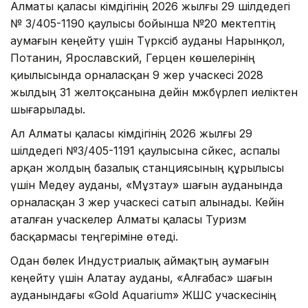
Алматы қаласы әкімдігінің 2026 жылғы 29 шілдедегі
№ 3/405-1190 қаулысы бойынша №20 мектептің
аумағын кеңейту үшін Түрксіб ауданы Нарынқол,
Потанин, Ярославский, Герцен көшелерінің
қиылысында орналасқан 9 жер учаскесі 2028
жылдың 31 желтоқсанына дейін мәжбүрлеп иеліктен
шығарылады.
Ал Алматы қаласы әкімдігінің 2026 жылғы 29
шілдедегі №3/405-1191 қаулысына сәйкес, аспалы
арқан жолдың базалық станциясының құрылысы
үшін Медеу ауданы, «Мұзтау» шағын ауданында
орналасқан 3 жер учаскесі сатып алынады. Кейін
аталған учаскелер Алматы қаласы Туризм
басқармасы теңгеріміне өтеді.
Одан бөлек Индустриалық аймақтың аумағын
кеңейту үшін Алатау ауданы, «Алғабас» шағын
ауданындағы «Gold Aquarium» ЖШС учаскесінің