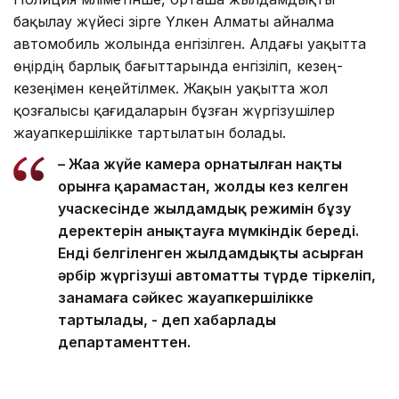
бақылау жүйесі әзірге Үлкен Алматы айналма
автомобиль жолында енгізілген. Алдағы уақытта
өңірдің барлық бағыттарында енгізіліп, кезең-
кезеңімен кеңейтілмек. Жақын уақытта жол
қозғалысы қағидаларын бұзған жүргізушілер
жауапкершілікке тартылатын болады.
– Жаңа жүйе камера орнатылған нақты
орынға қарамастан, жолдың кез келген
учаскесінде жылдамдық режимін бұзу
деректерін анықтауға мүмкіндік береді.
Енді белгіленген жылдамдықты асырған
әрбір жүргізуші автоматты түрде тіркеліп,
заңнамаға сәйкес жауапкершілікке
тартылады, - деп хабарлады
департаменттен.