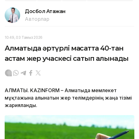
Досбол Атажан
Авторлар
10:49, 03 Тамыз 2026
Алматыда әртүрлі мақсатта 40-тан
астам жер учаскесі сатып алынады
АЛМАТЫ. KAZINFORM – Алматыда мемлекет
мұқтажына алынатын жер телімдерінің жаңа тізімі
жарияланды.