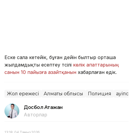
Еске сала кетейік, бұған дейін былтыр орташа
жылдамдықты есептеу тәсілі
көлік апаттарының
санын 10 пайызға азайтқанын
хабарлаған едік.
Жол ережесі
Алматы облысы
Полиция
Қауіпсі
Досбол Атажан
Авторлар
13:18, 04 Тамыз 2026