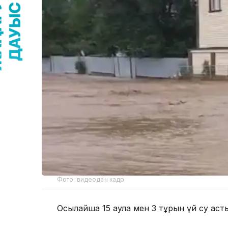
Фото: видеодан кадр
Осылайша 15 аула мен 3 тұрғын үй су ас