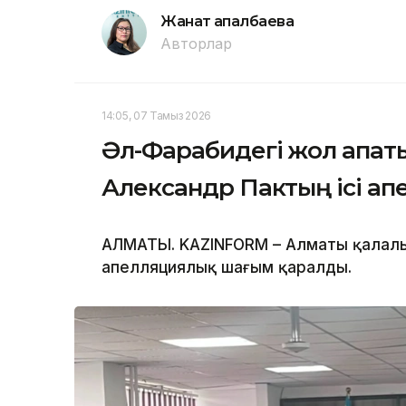
Жанат Қапалбаева
Авторлар
14:05, 07 Тамыз 2026
Әл-Фарабидегі жол апат
Александр Пактың ісі ап
АЛМАТЫ. KAZINFORM – Алматы қалалы
апелляциялық шағым қаралды.