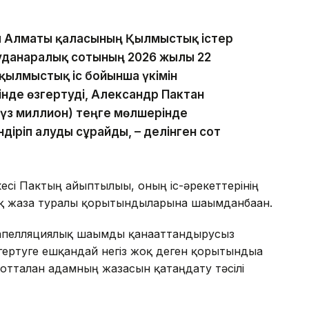
ап Алматы қаласының Қылмыстық істер
уданаралық сотының 2026 жылғы 22
қылмыстық іс бойынша үкімін
інде өзгертуді, Александр Пактан
жүз миллион) теңге мөлшерінде
іріп алуды сұрайды, – делінген сот
сі Пактың айыптылығы, оның іс-әрекеттерінің
қ жаза туралы қорытындыларына шағымданбаған.
апелляциялық шағымды қанағаттандырусыз
гертуге ешқандай негіз жоқ деген қорытындыға
отталған адамның жазасын қатаңдату тәсілі