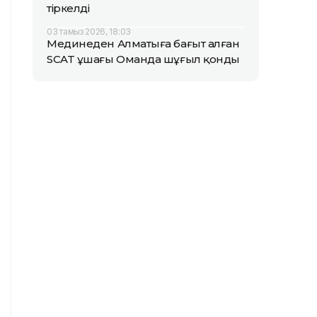
тіркелді
03 тамыз 2026, 18:03
Мединеден Алматыға бағыт алған
SCAT ұшағы Оманда шұғыл қонды