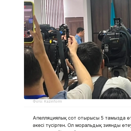
Фото: Kazinform
Апелляциялық сот отырысы 5 тамызда өт
әкесі түсірген. Ол моральдық зиянды ө