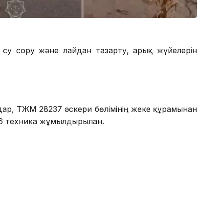
 су сору және лайдан тазарту, арық жүйелерін
ндар, ТЖМ 28237 әскери бөлімінің жеке құрамынан
16 техника жұмылдырылған.