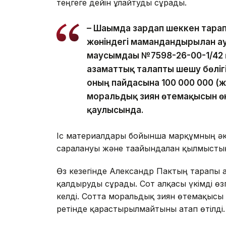
теңгеге дейін ұлғайтуды сұрады.
– Шағымда зардап шеккен тар
жөніндегі мамандандырылған а
маусымдағы №7598-26-00-1/42 
азаматтық талапты шешу бөліг
оның пайдасына 100 000 000 (
моральдық зиян өтемақысын өнд
қаулысында.
Іс материалдары бойынша марқұмның әке
саралануы және тағайындалған қылмысты
Өз кезегінде Александр Пактың тарапы 
қалдыруды сұрады. Сот алқасы үкімді өз
келді. Сотта моральдық зиян өтемақысы 
ретінде қарастырылмайтыны атап өтілді.