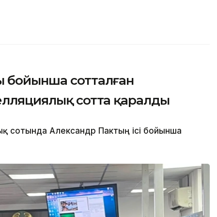
ы бойынша сотталған
елляциялық сотта қаралды
қ сотында Александр Пактың ісі бойынша