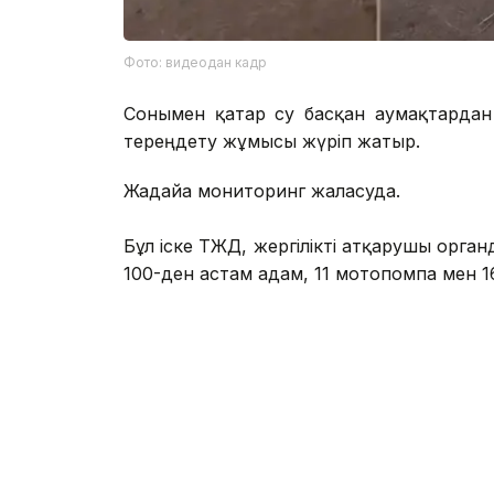
Фото: видеодан кадр
Сонымен қатар су басқан аумақтардан
тереңдету жұмысы жүріп жатыр.
Жағдайға мониторинг жалғасуда.
Бұл іске ТЖД, жергілікті атқарушы орга
100-ден астам адам, 11 мотопомпа мен 