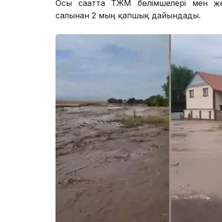
Осы сағатта ТЖМ бөлімшелері мен жер
салынған 2 мың қапшық дайындады.