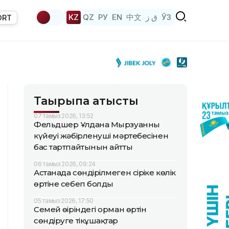
KZ
QZ
РУ
EN
中文
ق ز
ЎЗ
ORT
Тақырыпқа қатысты
07 тамыз 2026, 13:52
Фельдшер Ұлдана Мырзуанның
күйеуі жәбірленуші мәртебесінен
бас тартпайтынын айтты
06 тамыз 2026, 09:24
Астанада сөндірілмеген сіріңке көлік
өртіне себеп болды
05 тамыз 2026, 17:50
Семей өңіріндегі орман өртін
сөндіруге тікұшақтар