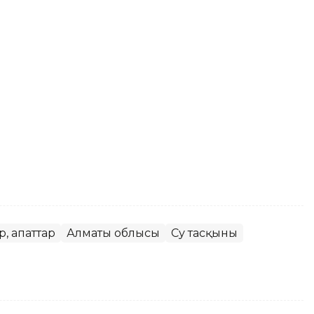
, апаттар
Алматы облысы
Су тасқыны