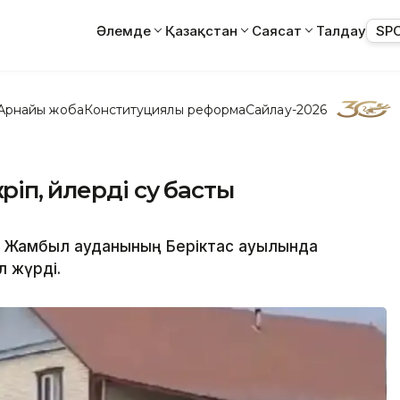
Әлемде
Қазақстан
Саясат
Талдау
SP
Арнайы жоба
Конституциялық реформа
Сайлау-2026
іп, үйлерді су басты
 Жамбыл ауданының Беріктас ауылында
ел жүрді.