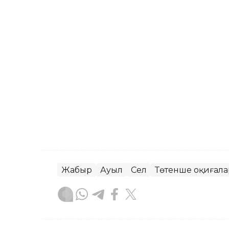
Жаңбыр
Ауыл
Сел
Төтенше оқиғалар