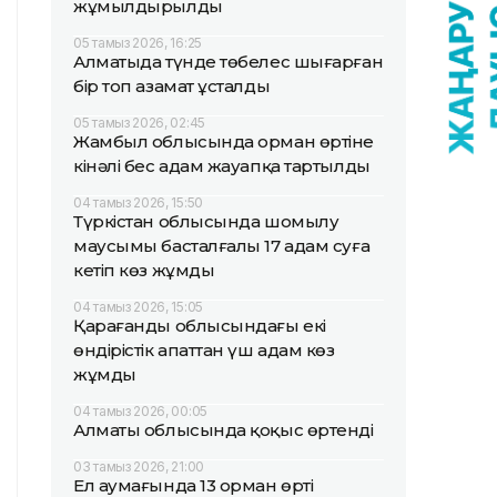
жұмылдырылды
05 тамыз 2026, 16:25
Алматыда түнде төбелес шығарған
бір топ азамат ұсталды
05 тамыз 2026, 02:45
Жамбыл облысында орман өртіне
кінәлі бес адам жауапқа тартылды
04 тамыз 2026, 15:50
Түркістан облысында шомылу
маусымы басталғалы 17 адам суға
кетіп көз жұмды
04 тамыз 2026, 15:05
Қарағанды облысындағы екі
өндірістік апаттан үш адам көз
жұмды
04 тамыз 2026, 00:05
Алматы облысында қоқыс өртенді
03 тамыз 2026, 21:00
Ел аумағында 13 орман өрті