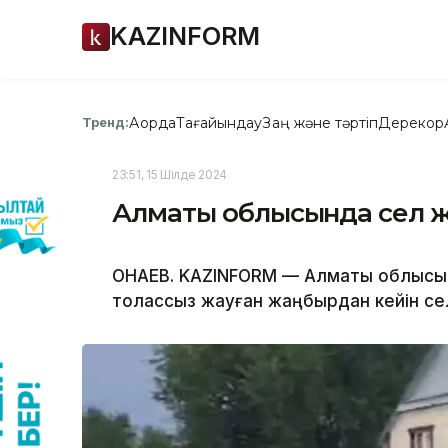
KAZINFORM
Ақорда
Тағайындау
Заң және тәртіп
Дерекқор
Тренд:
23:51, 15 Шілде 2024
Алматы облысында сел жүр
ҚОНАЕВ. KAZINFORM — Алматы облысы
толассыз жауған жаңбырдан кейін с