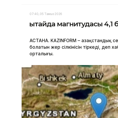
07:40, 05 Тамыз 2026
Қытайда магнитудасы 4,1 б
АСТАНА. KAZINFORM – Қазақстандық се
болатын жер сілкінісін тіркеді, деп 
орталығы.