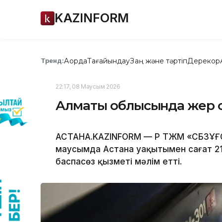
KAZINFORM
Ақорда
Тағайындау
Заң және тәртіп
Дерекқор
Тренд:
22:17, 08 Маусым 2026
Алматы облысында жер сіл
АСТАНА.KAZINFORM — ҚР ТЖМ «СБЗҰҒО
маусымда Астана уақытымен сағат 21:
баспасөз қызметі мәлім етті.