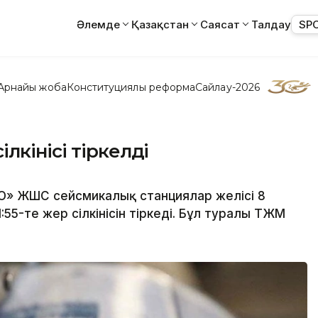
Әлемде
Қазақстан
Саясат
Талдау
SP
Арнайы жоба
Конституциялық реформа
Сайлау-2026
кінісі тіркелді
» ЖШС сейсмикалық станциялар желісі 8
55-те жер сілкінісін тіркеді. Бұл туралы ТЖМ