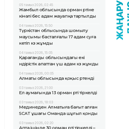
05 тамыз 2026, 02:45
Жамбыл облысында орман өртіне
кінәлі бес адам жауапқа тартылды
04 тамыз 2026, 15:50
Түркістан облысында шомылу
маусымы басталғалы 17 адам суға
кетіп көз жұмды
04 тамыз 2026, 15:05
Қарағанды облысындағы екі
өндірістік апаттан үш адам көз жұмды
04 тамыз 2026, 00:05
Алматы облысында қоқыс өртенді
03 тамыз 2026, 21:00
Ел аумағында 13 орман өрті тіркелді
03 тамыз 2026, 18:03
Мединеден Алматыға бағыт алған
SCAT ұшағы Оманда шұғыл қонды
03 тамыз 2026, 02:20
Апта ішінде 30 орман өрті тіркелді –