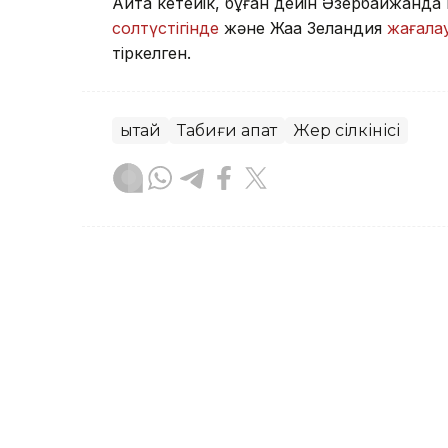
Айта кетейік, бұған дейін Әзербайжанда
солтүстігінде
және Жаңа Зеландия
жағал
тіркелген.
Қытай
Табиғи апат
Жер сілкінісі
Асхат Райқұл
Авторлар
01:57, 04 Тамыз 2026
Жапониядағы жойқын жер