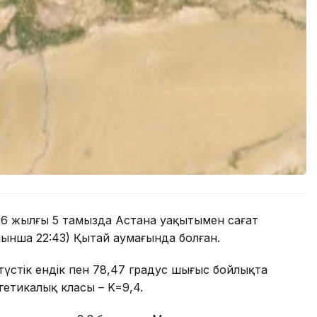
2026 жылғы 5 тамызда Астана уақытымен сағат
йынша 22:43) Қытай аумағында болған.
солтүстік ендік пен 78,47 градус шығыс бойлықта
гетикалық класы – K=9,4.