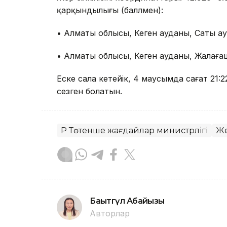
қарқындылығы (баллмен):
• Алматы облысы, Кеген ауданы, Саты ауы
• Алматы облысы, Кеген ауданы, Жалағаш
Еске сала кетейік, 4 маусымда сағат 21
сезген болатын.
ҚР Төтенше жағдайлар министрлігі
Же
Бақытгүл Абайқызы
Авторлар