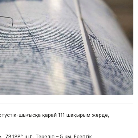
 оңтүстік-шығысқа қарай 111 шақырым жерде,
, 78.188° ш.б. Тереңдігі – 5 км. Есептік