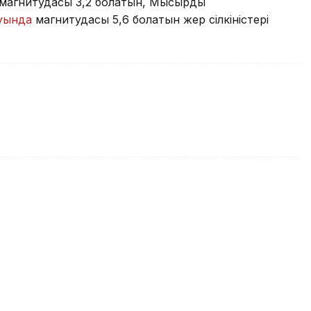
 магнитудасы 3,2 болатын, Мысырдың
ауында
магнитудасы 5,6 болатын жер сілкіністері
 сілкінісінен құрбан