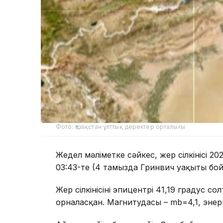
Фото: Қазақстан ұлттық деректер орталығы
Жедел мәліметке сәйкес, жер сілкінісі 
03:43-те (4 тамызда Гринвич уақыты бо
Жер сілкінісінің эпицентрі 41,19 градус 
орналасқан. Магнитудасы – mb=4,1, энер