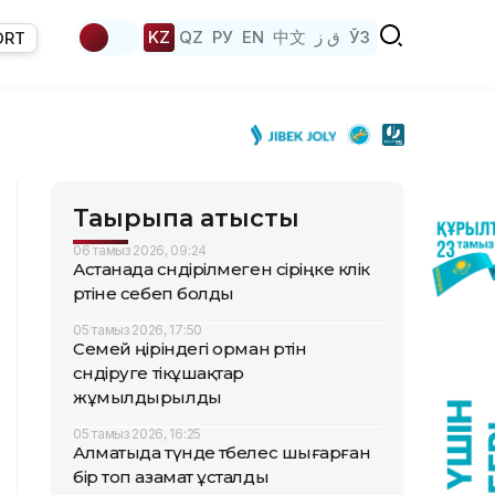
KZ
QZ
РУ
EN
中文
ق ز
ЎЗ
ORT
Тақырыпқа қатысты
06 тамыз 2026, 09:24
Астанада сөндірілмеген сіріңке көлік
өртіне себеп болды
05 тамыз 2026, 17:50
Семей өңіріндегі орман өртін
сөндіруге тікұшақтар
жұмылдырылды
05 тамыз 2026, 16:25
Алматыда түнде төбелес шығарған
бір топ азамат ұсталды