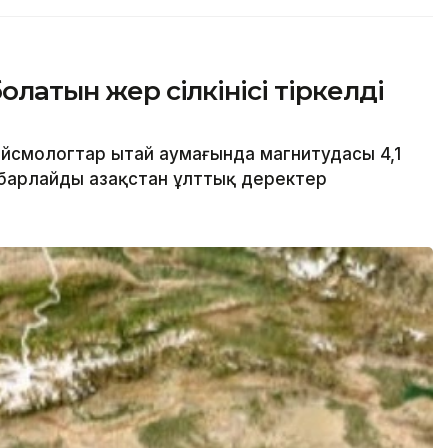
олатын жер сілкінісі тіркелді
йсмологтар Қытай аумағында магнитудасы 4,1
хабарлайды Қазақстан ұлттық деректер