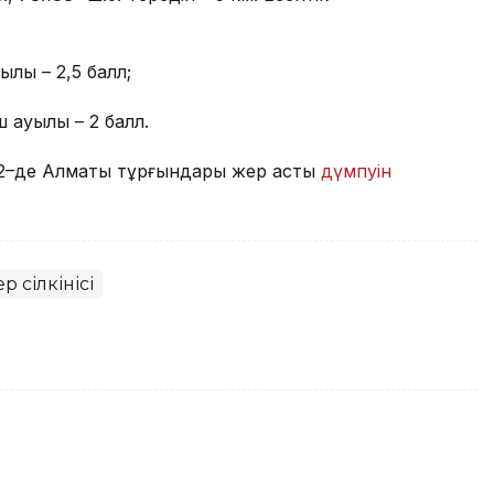
лы – 2,5 балл;
 ауылы – 2 балл.
:22–де Алматы тұрғындары жер асты
дүмпуін
р сілкінісі