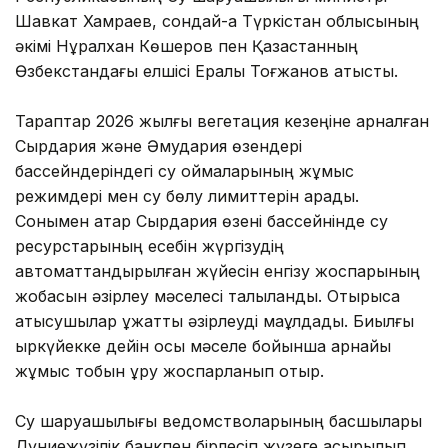
Шавкат Хамраев, сондай-ақ Түркістан облысының
әкімі Нұралхан Көшеров пен Қазақстанның
Өзбекстандағы елшісі Ералы Тоғжанов қатысты.
Тараптар 2026 жылғы вегетация кезеңіне арналған
Сырдария және Әмудария өзендері
бассейндеріндегі су қоймаларының жұмыс
режимдері мен су бөлу лимиттерін қарады.
Сонымен қатар Сырдария өзені бассейнінде су
ресурстарының есебін жүргізудің
автоматтандырылған жүйесін енгізу жоспарының
жобасын әзірлеу мәселесі талқыланды. Отырысқа
қатысушылар құжатты әзірлеуді мақұлдады. Биылғы
қыркүйекке дейін осы мәселе бойынша арнайы
жұмыс тобын құру жоспарланып отыр.
Су шаруашылығы ведомстволарының басшылары
Дүниежүзілік банкпен бірлесіп жүзеге асырылып