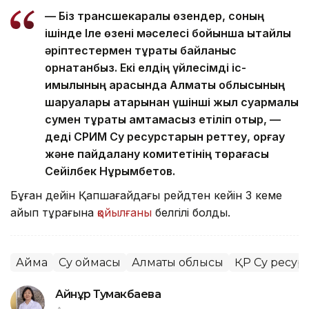
— Біз трансшекаралық өзендер, соның
ішінде Іле өзені мәселесі бойынша қытайлық
әріптестермен тұрақты байланыс
орнатқанбыз. Екі елдің үйлесімді іс-
қимылының арқасында Алматы облысының
шаруалары қатарынан үшінші жыл суармалы
сумен тұрақты қамтамасыз етіліп отыр, —
деді СРИМ Су ресурстарын реттеу, қорғау
және пайдалану комитетінің төрағасы
Сейілбек Нұрымбетов.
Бұған дейін Қапшағайдағы рейдтен кейін 3 кеме
айып тұрағына
қойылғаны
белгілі болды.
Аймақ
Су қоймасы
Алматы облысы
ҚР Су ресур
Айнұр Тумакбаева