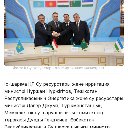
Фото: ҚР Су ресурстары және ирригация министрлігі
Іс-шараға ҚР Су ресурстары және ирригация
министрі Нұржан Нұржігітов, Тәжікстан
Республикасының Энергетика және су ресурстары
министрі Далер Джума, Түрікменстанның
Мемлекеттік су шаруашылығы комитетінің
төрағасы Дурды Генджиев, Өзбекстан
Республикасының Су шаруашылығы министрі