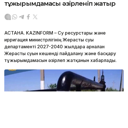
тұжырымдамасы әзірленіп жатыр
АСТАНА. KAZINFORM – Су ресурстары және
ирригация министрлігінің Жерасты суы
департаменті 2027-2040 жылдарға арналған
Жерасты суын кешенді пайдалану және басқару
тұжырымдамасын әзірлеп жатқанын хабарлады.