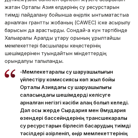
жатқан Орталық Азия елдерінің су ресурстарын
тиімді пайдалану бойынша өңірлік ынтымақтастыққа
арналған гранттық жобаның (CAWEC) іске асырылу
барысын да қарастырды. Сондай-ақ күн тәртібінде
Халықаралық Аралды құтқару қорының құрылтайшы
мемлекеттері басшылары кеңестерінің
шешімдерінен туындайтын міндеттердің
орындалуы талқыланды.
-Мемлекетаралық су шаруашылығын
үйлестіру комиссиясы көп жыл бойы
Орталық Азиядағы су шаруашылығы
саласындағы шешімдерді келісуге
арналған негізгі кәсіби алаң болып келеді.
Дәл осы жерде Сырдария мен Әмудария
өзендері бассейндерінің трансшекаралық
су ресурстарын бірлесіп басқарудың тиімді
тәсілдері әзірленіп, өңір мемлекеттерінің