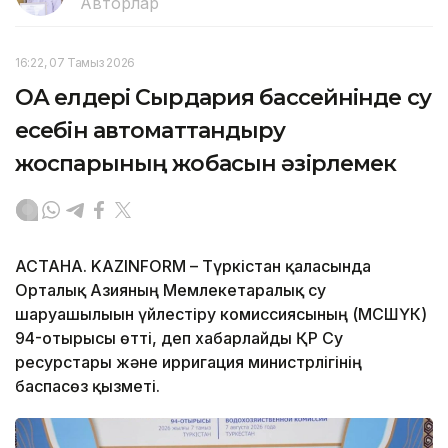
Авторлар
16:22, 07 Тамыз 2026
ОА елдері Сырдария бассейнінде су
есебін автоматтандыру
жоспарының жобасын әзірлемек
АСТАНА. KAZINFORM – Түркістан қаласында
Орталық Азияның Мемлекетаралық су
шаруашылығын үйлестіру комиссиясының (МСШҮК)
94-отырысы өтті, деп хабарлайды ҚР Су
ресурстары және ирригация министрлігінің
баспасөз қызметі.