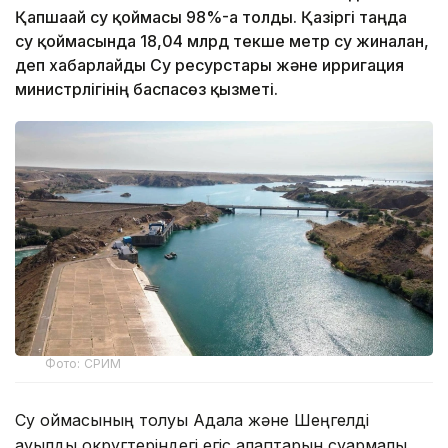
Қапшағай су қоймасы 98%-ға толды. Қазіргі таңда
су қоймасында 18,04 млрд текше метр су жиналған,
деп хабарлайды Су ресурстары және ирригация
министрлігінің баспасөз қызметі.
Фото: СРИМ
Су қоймасының толуы Ақдала және Шеңгелді
ауылдық округтеріндегі егіс алқаптарын суармалы