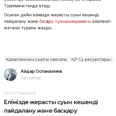
Түрікменстанда өтеді.
Осыған дейін елімізде жерасты суын кешенді
пайдалану және
басқару тұжырымдамасы
әзірленіп
жатқаны туралы жаздық.
Қазақстанның сыртқы саясаты
ҚР Су ресурстары ж
Айдар Оспаналиев
Авторлар
09:24, 07 Тамыз 2026
Елімізде жерасты суын кешенді
пайдалану және басқару