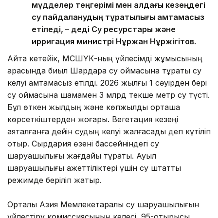
мүдделер теңгерімі мен алдағы кезеңдегі
су пайдаланудың тұрақтылығы қамтамасыз
етіледі, – деді Су ресурстары және
ирригация министрі Нұржан Нұржігітов.
Айта кетейік, МСШҮК-ның үйлесімді жұмысының
арқасында биыл Шардара су қоймасына тұрақты су
келуі қамтамасыз етілді. 2026 жылғы 1 сәуірден бері
су қоймасына шамамен 3 млрд текше метр су түсті.
Бұл өткен жылдың және көпжылдық орташа
көрсеткіштерден жоғары. Вегетация кезеңі
аяқталғанға дейін судың келуі жалғасады деп күтіліп
отыр. Сырдария өзені бассейніндегі су
шаруашылығы жағдайы тұрақты. Ауыл
шаруашылығы қажеттіліктері үшін су штаттық
режимде беріліп жатыр.
Орталық Азия Мемлекетаралық су шаруашылығын
үйлестіру комиссиясының келесі, 95-отырысы