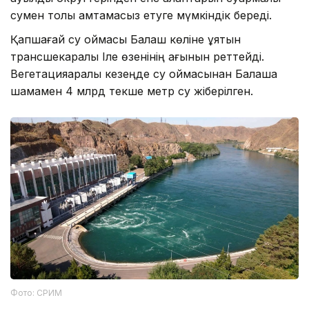
сумен толық қамтамасыз етуге мүмкіндік береді.
Қапшағай су қоймасы Балқаш көліне құятын
трансшекаралық Іле өзенінің ағынын реттейді.
Вегетацияаралық кезеңде су қоймасынан Балқашқа
шамамен 4 млрд текше метр су жіберілген.
Фото: СРИМ