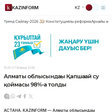
KAZINFORM
KZ
Сайлау-2026
Конституциялық реформа
Арнайы жо
Тренд:
15:25, 07 Мамыр 2026
Алматы облысындағы Қапшағай су
қоймасы 98%-ға толды
АСТАНА. KAZINFORM — Алматы облысындағы