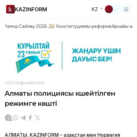
KAZINFORM
KZ
Сайлау-2026
Конституциялық реформа
Арнайы жо
Тренд:
21:57, 05 Қыркүйек 2024
Алматы полициясы күшейтілген
режимге көшті
АЛМАТЫ. KAZINFORM – Қазақстан мен Норвегия