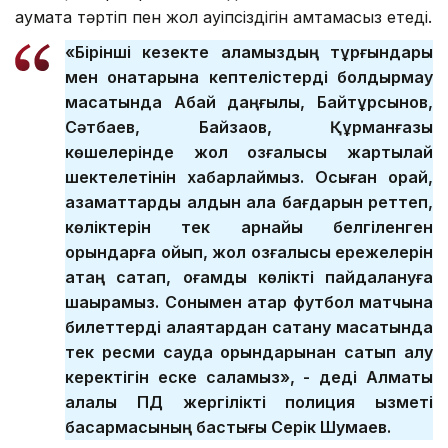
аумақта тәртіп пен жол қауіпсіздігін қамтамасыз етеді.
«Бірінші кезекте қаламыздың тұрғындары
мен қонақтарына кептелістерді болдырмау
мақсатында Абай даңғылы, Байтұрсынов,
Сәтбаев, Байзақов, Құрманғазы
көшелерінде жол қозғалысы жартылай
шектелетінін хабарлаймыз. Осыған орай,
азаматтарды алдын ала бағдарын реттеп,
көліктерін тек арнайы белгіленген
орындарға қойып, жол қозғалысы ережелерін
қатаң сақтап, қоғамдық көлікті пайдалануға
шақырамыз. Сонымен қатар футбол матчына
билеттерді алаяқтардан сақтану мақсатында
тек ресми сауда орындарынан сатып алу
керектігін еске саламыз», - деді Алматы
қалалық ПД жергілікті полиция қызметі
басқармасының бастығы Серік Шумаев.