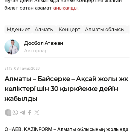
Бұған дейін Алматыда Канье концертіне жалған
билет сатқан азамат
анықталды.
Мәдениет
Алматы
Концерт
Алматы облысы
Қ
Досбол Атажан
Авторлар
21:13, 08 Тамыз 2026
Алматы – Байсерке – Ақсай жолы жүк
көліктері үшін 30 қыркүйекке дейін
жабылды
ҚОНАЕВ. KAZINFORM – Алматы облысының жолында