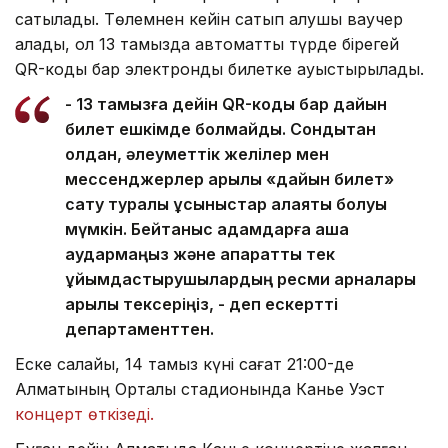
сатылады. Төлемнен кейін сатып алушы ваучер
алады, ол 13 тамызда автоматты түрде бірегей
QR-коды бар электронды билетке ауыстырылады.
- 13 тамызға дейін QR-коды бар дайын
билет ешкімде болмайды. Сондықтан
қолдан, әлеуметтік желілер мен
мессенджерлер арқылы «дайын билет»
сату туралы ұсыныстар алаяқтық болуы
мүмкін. Бейтаныс адамдарға ақша
аудармаңыз және ақпаратты тек
ұйымдастырушылардың ресми арналары
арқылы тексеріңіз, - деп ескертті
департаменттен.
Еске салайық, 14 тамыз күні сағат 21:00-де
Алматының Орталық стадионында Канье Уэст
концерт өткізеді.