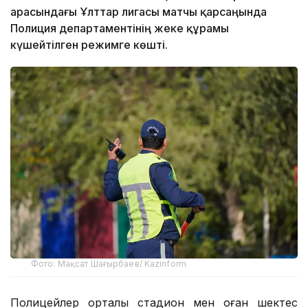
арасындағы Ұлттар лигасы матчы қарсаңында
Полиция департаментінің жеке құрамы
күшейтілген режимге көшті.
Фото: Мақсат Шағырбаев/ Kazinform
Полицейлер орталық стадион мен оған шектес