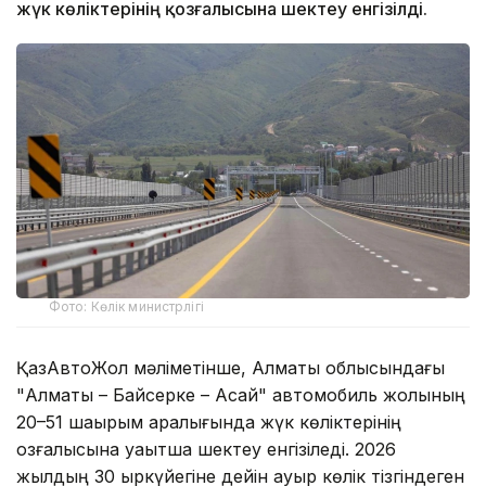
жүк көліктерінің қозғалысына шектеу енгізілді.
Фото: Көлік министрлігі
ҚазАвтоЖол мәліметінше, Алматы облысындағы
"Алматы – Байсерке – Ақсай" автомобиль жолының
20–51 шақырым аралығында жүк көліктерінің
қозғалысына уақытша шектеу енгізіледі. 2026
жылдың 30 қыркүйегіне дейін ауыр көлік тізгіндеген