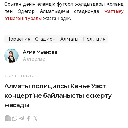
Осыған дейін әлемдік футбол жұлдыздары Холанд
пен Эдегор Алматыдағы стадионда
жаттығу
өткізгені туралы
жазған едік.
Норвегия
Стадион
Алматы
Полиция
Алма Мұқанова
Авторлар
23:44, 08 Тамыз 2026
Алматы полициясы Канье Уэст
концертіне байланысты ескерту
жасады