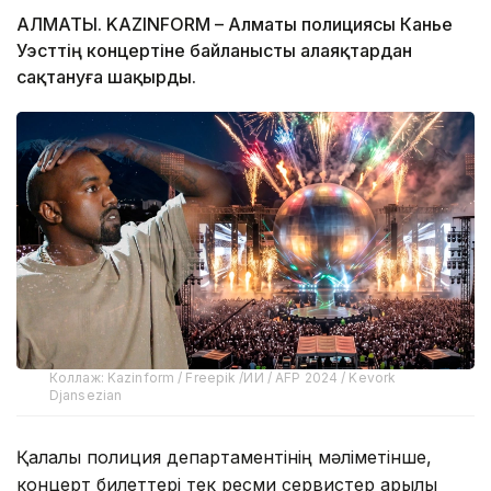
АЛМАТЫ. KAZINFORM – Алматы полициясы Канье
Уэсттің концертіне байланысты алаяқтардан
сақтануға шақырды.
Коллаж: Kazinform / Freepik /ИИ / AFP 2024 / Kevork
Djansezian
Қалалық полиция департаментінің мәліметінше,
концерт билеттері тек ресми сервистер арқылы