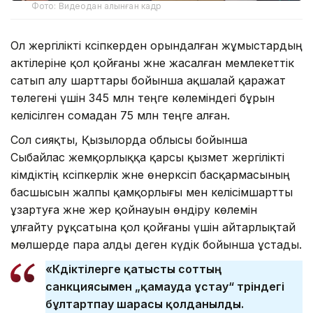
Фото: Видеодан алынған кадр
Ол жергілікті кәсіпкерден орындалған жұмыстардың
актілеріне қол қойғаны және жасалған мемлекеттік
сатып алу шарттары бойынша ақшалай қаражат
төлегені үшін 345 млн теңге көлеміндегі бұрын
келісілген сомадан 75 млн теңге алған.
Сол сияқты, Қызылорда облысы бойынша
Сыбайлас жемқорлыққа қарсы қызмет жергілікті
әкімдіктің кәсіпкерлік және өнеркәсіп басқармасының
басшысын жалпы қамқорлығы мен келісімшартты
ұзартуға және жер қойнауын өндіру көлемін
ұлғайту рұқсатына қол қойғаны үшін айтарлықтай
мөлшерде пара алды деген күдік бойынша ұстады.
«Күдіктілерге қатысты соттың
санкциясымен „қамауда ұстау“ түріндегі
бұлтартпау шарасы қолданылды.