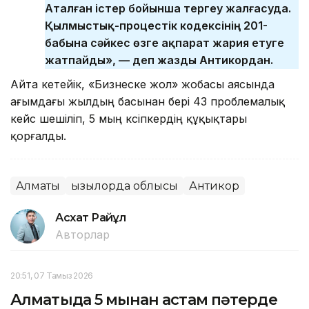
Аталған істер бойынша тергеу жалғасуда.
Қылмыстық-процестік кодексінің 201-
бабына сәйкес өзге ақпарат жария етуге
жатпайды», — деп жазды Антикордан.
Айта кетейік, «Бизнеске жол» жобасы аясында
ағымдағы жылдың басынан бері 43 проблемалық
кейс шешіліп, 5 мың кәсіпкердің құқықтары
қорғалды.
Алматы
Қызылорда облысы
Антикор
Асхат Райқұл
Авторлар
20:51, 07 Тамыз 2026
Алматыда 5 мыңнан астам пәтерде