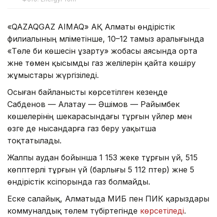
«QAZAQGAZ AIMAQ» АҚ Алматы өндірістік
филиалының мәліметінше, 10–12 тамыз аралығында
«Төле би көшесін ұзарту» жобасы аясында орта
және төмен қысымды газ желілерін қайта көшіру
жұмыстары жүргізіледі.
Осыған байланысты көрсетілген кезеңде
Сабденов — Алатау — Әшімов — Райымбек
көшелерінің шекарасындағы тұрғын үйлер мен
өзге де нысандарға газ беру уақытша
тоқтатылады.
Жалпы аудан бойынша 1 153 жеке тұрғын үй, 515
көппәтерлі тұрғын үй (барлығы 5 112 пәтер) және 5
өндірістік кәсіпорында газ болмайды.
Еске салайық, Алматыда МИБ пен ПИК қарыздары
коммуналдық төлем түбіртегінде
көрсетіледі
.