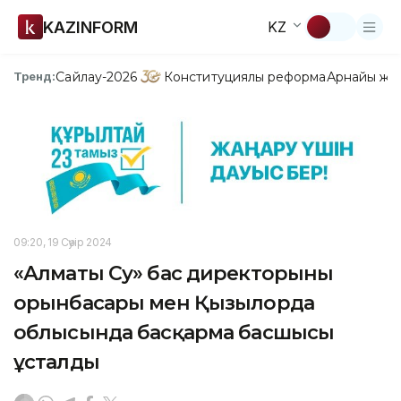
KAZINFORM
KZ
Сайлау-2026
Конституциялық реформа
Арнайы жо
Тренд:
09:20, 19 Сәуір 2024
«Алматы Су» бас директорының
орынбасары мен Қызылорда
облысында басқарма басшысы
ұсталды