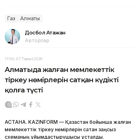
Газ
Алматы
Досбол Атажан
Авторлар
17:00, 07 Тамыз 2026
Алматыда жалған мемлекеттік
тіркеу нөмірлерін сатқан күдікті
қолға түсті
АСТАНА. KAZINFORM — Қазақстан бойынша жалған
мемлекеттік тіркеу нөмірлерін сатқан заңсыз
схеманың ұйымдастырушысы ұсталды.