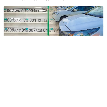
Коллаж: Kazinform / informburo.kz
Бас көлік прокуратурасының үйлестіруімен
Көліктегі полиция департаментінің қызметкерлері
жалған мемлекеттік тіркеу нөмірлік белгілерін
заңсыз дайындау және тарату схемасының жолын
кесті.