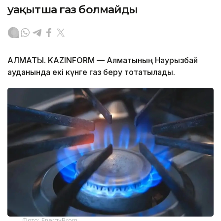
уақытша газ болмайды
АЛМАТЫ. KAZINFORM — Алматының Наурызбай
ауданында екі күнге газ беру тоқтатылады.
Фото: EnergyProm