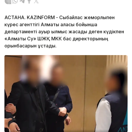
АСТАНА. KAZINFORM - Сыбайлас жемқорлықпен
күрес агенттігі Алматы қаласы бойынша
департаменті ауыр қылмыс жасады деген күдікпен
«Алматы Су» ШЖҚ МКК бас директорының
орынбасарын ұстады.