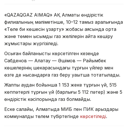
«QAZAQGAZ AIMAQ» АҚ Алматы өндірістік
филиалының мәліметінше, 10–12 тамыз аралығында
«Төле би көшесін ұзарту» жобасы аясында орта
және төмен қысымды газ желілерін қайта көшіру
жұмыстары жүргізіледі.
Осыған байланысты көрсетілген кезеңде
Сабденов — Алатау — Әшімов — Райымбек
көшелерінің шекарасындағы тұрғын үйлер мен
өзге де нысандарға газ беру уақытша тоқтатылады.
Жалпы аудан бойынша 1 153 жеке тұрғын үй, 515
көппәтерлі тұрғын үй (барлығы 5 112 пәтер) және 5
өндірістік кәсіпорында газ болмайды.
Еске салайық, Алматыда МИБ пен ПИК қарыздары
коммуналдық төлем түбіртегінде
көрсетіледі
.