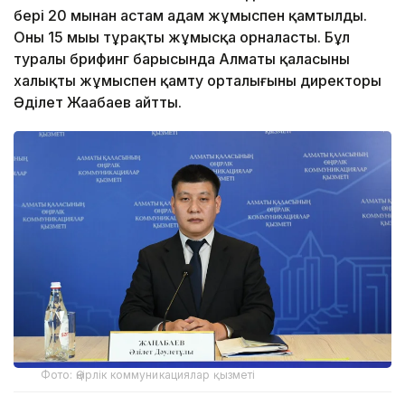
бері 20 мыңнан астам адам жұмыспен қамтылды.
Оның 15 мыңы тұрақты жұмысқа орналасты. Бұл
туралы брифинг барысында Алматы қаласының
халықты жұмыспен қамту орталығының директоры
Әділет Жаңабаев айтты.
Фото: Өңірлік коммуникациялар қызметі