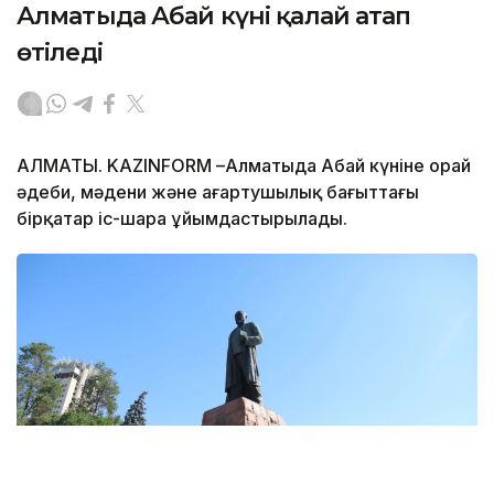
Алматыда Абай күні қалай атап
өтіледі
АЛМАТЫ. KAZINFORM –Алматыда Абай күніне орай
әдеби, мәдени және ағартушылық бағыттағы
бірқатар іс-шара ұйымдастырылады.