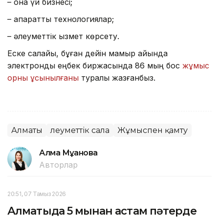
– қонақ үй бизнесі;
– ақпараттық технологиялар;
– әлеуметтік қызмет көрсету.
Еске салайық, бұған дейін мамыр айында
электрондық еңбек биржасында 86 мың бос
жұмыс
орны ұсынылғаны
туралы жазғанбыз.
Алматы
Әлеуметтік сала
Жұмыспен қамту
Алма Мұқанова
Авторлар
20:51, 07 Тамыз 2026
Алматыда 5 мыңнан астам пәтерде