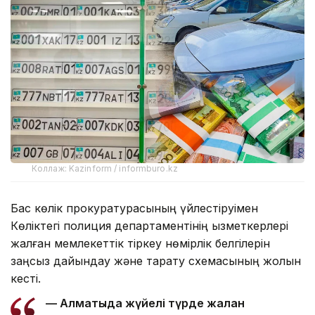
Коллаж: Kazinform / informburo.kz
Бас көлік прокуратурасының үйлестіруімен
Көліктегі полиция департаментінің қызметкерлері
жалған мемлекеттік тіркеу нөмірлік белгілерін
заңсыз дайындау және тарату схемасының жолын
кесті.
— Алматыда жүйелі түрде жалған