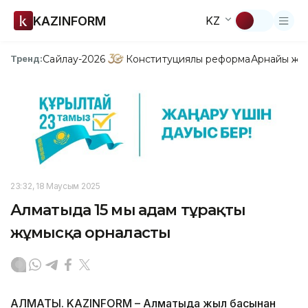
KAZINFORM
KZ
Сайлау-2026
Конституциялық реформа
Арнайы жо
Тренд:
23:32, 18 Маусым 2025
Алматыда 15 мың адам тұрақты
жұмысқа орналасты
АЛМАТЫ. KAZINFORM – Алматыда жыл басынан