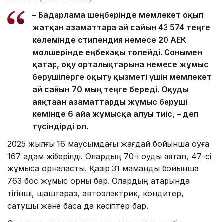
– Бағдарлама шеңберінде мемлекет оқып
жатқан азаматтарға ай сайын 43 574 теңге
көлемінде стипендия немесе 20 АЕК
мөлшерінде еңбекақы төлейді. Сонымен
қатар, оқу орталықтарына немесе жұмыс
берушілерге оқыту қызметі үшін мемлекет
ай сайын 70 мың теңге береді. Оқуды
аяқтаған азаматтарды жұмыс беруші
кемінде 6 айға жұмысқа алуы тиіс, – деп
түсіндірді ол.
2025 жылғы 16 маусымдағы жағдай бойынша оқуға
167 адам жіберілді. Олардың 70-і оқуды аяқтап, 47-сі
жұмысқа орналасты. Қазір 31 мамандық бойынша
763 бос жұмыс орны бар. Олардың қатарында
тігінші, шаштараз, автоэлектрик, кондитер,
сатушы және басқа да кәсіптер бар.