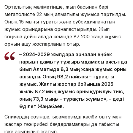
Орталықтың мәліметінше, жыл басынан бері
мегаполисте 22 мың алматылық жұмысқа тартылды.
Оның 15 мыңы тұрақты және субсидияланатын
жұмыс орындарына орналастырылды. Жыл
соңына дейін қалада кемінде 87 200 жаңа жұмыс
орнын ашу жоспарланып отыр.
– 2024–2029 жылдарға арналған еңбек
нарығын дамыту тұжырымдамасы аясында
биыл Алматыда 8,3 мың жаңа жұмыс орны
ашылды. Оның 98,2 пайызы – тұрақты
жұмыс. Жалпы жоспар бойынша 2025
жылы 87,2 мың жұмыс орны құрылуы тиіс,
оның 73,3 мыңы – тұрақты жұмыс», – деді
Әділет Жаңабаев.
Спикердің сөзінше, қысқамерзімді кәсіби оқыту мен
жастар тәжірибесі бағдарламалары да табысты
іске асырылып жатыр.