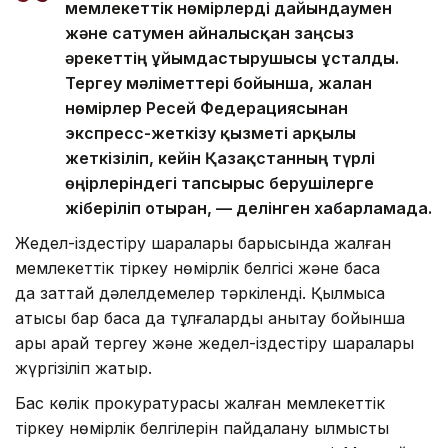
мемлекеттік нөмірлерді дайындаумен
және сатумен айналысқан заңсыз
әрекеттің ұйымдастырушысы ұсталды.
Тергеу мәліметтері бойынша, жалған
нөмірлер Ресей Федерациясынан
экспресс-жеткізу қызметі арқылы
жеткізіліп, кейін Қазақстанның түрлі
өңірлеріндегі тапсырыс берушілерге
жіберіліп отырған, — делінген хабарламада.
Жедел-іздестіру шаралары барысында жалған
мемлекеттік тіркеу нөмірлік белгісі және басқа
да заттай дәлелдемелер тәркіленді. Қылмысқа
қатысы бар басқа да тұлғаларды анықтау бойынша
ары қарай тергеу және жедел-іздестіру шаралары
жүргізіліп жатыр.
Бас көлік прокуратурасы жалған мемлекеттік
тіркеу нөмірлік белгілерін пайдалану қылмыстық