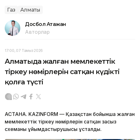
Газ
Алматы
Досбол Атажан
Авторлар
17:00, 07 Тамыз 2026
Алматыда жалған мемлекеттік
тіркеу нөмірлерін сатқан күдікті
қолға түсті
АСТАНА. KAZINFORM — Қазақстан бойынша жалған
мемлекеттік тіркеу нөмірлерін сатқан заңсыз
схеманың ұйымдастырушысы ұсталды.