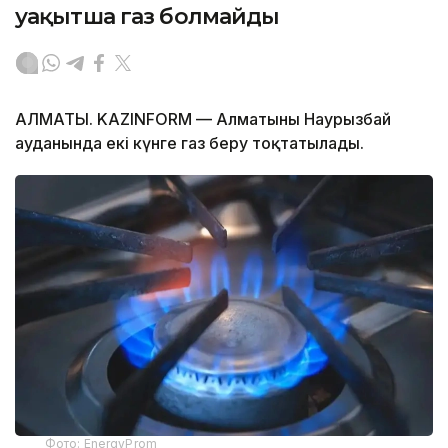
уақытша газ болмайды
АЛМАТЫ. KAZINFORM — Алматының Наурызбай
ауданында екі күнге газ беру тоқтатылады.
Фото: EnergyProm