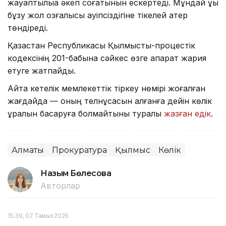
жауаптылыққа әкеп соғатынын ескертеді. Мұндай құқық
бұзу жол қозғалысы қауіпсіздігіне тікелей қатер
төндіреді.
Қазақстан Республикасы Қылмыстық-процестік
кодексінің 201-бабына сәйкес өзге ақпарат жария
етуге жатпайды.
Айта кетелік мемлекеттік тіркеу нөмірі жоғалған
жағдайда — оның телнұсқасын алғанға дейін көлік
құралын басқаруға болмайтыны туралы
жазған едік
.
Алматы
Прокуратура
Қылмыс
Көлік
Назым Бөлесова
Авторлар
15:39, 07 Тамыз 2026