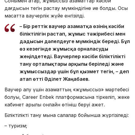
Сонымен қатар, жұмыссыз азаматтар кәсіби
дағдысын тегін растау мүмкіндігіне ие болды. Осы
мақсатта ваучерлік жүйе енгізілді.
– Бір реттік ваучер азаматқа өзінің кәсіби
біліктілігін растап, жұмыс тәжірибесі мен
дағдысын дәлелдеуге мүмкіндік береді. Бұл
өз кезегінде жұмысқа орналасуды
жеңілдетеді. Ваучерлер кәсіби біліктілікті
тану орталықтары арқылы беріледі және
жұмыссыздар үшін бұл қызмет тегін, – деп
атап өтті Әділет Жаңабаев.
Ваучер алу үшін азаматтың «жұмыссыз» мәртебесі
болуы, Career Enbek платформасына тіркеліп, жеке
кабинет арқылы онлайн өтініш беруі қажет.
Біліктілікті тану мына салалар бойынша жүргізіледі:
– туризм;