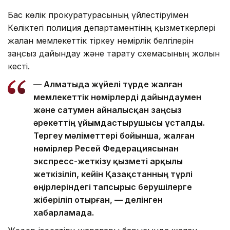
Бас көлік прокуратурасының үйлестіруімен
Көліктегі полиция департаментінің қызметкерлері
жалған мемлекеттік тіркеу нөмірлік белгілерін
заңсыз дайындау және тарату схемасының жолын
кесті.
— Алматыда жүйелі түрде жалған
мемлекеттік нөмірлерді дайындаумен
және сатумен айналысқан заңсыз
әрекеттің ұйымдастырушысы ұсталды.
Тергеу мәліметтері бойынша, жалған
нөмірлер Ресей Федерациясынан
экспресс-жеткізу қызметі арқылы
жеткізіліп, кейін Қазақстанның түрлі
өңірлеріндегі тапсырыс берушілерге
жіберіліп отырған, — делінген
хабарламада.