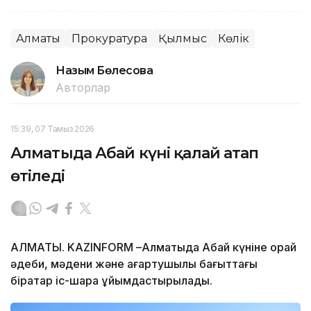
Алматы
Прокуратура
Қылмыс
Көлік
Назым Бөлесова
Авторлар
15:39, 07 Тамыз 2026
Алматыда Абай күні қалай атап
өтіледі
АЛМАТЫ. KAZINFORM –Алматыда Абай күніне орай
әдеби, мәдени және ағартушылық бағыттағы
бірқатар іс-шара ұйымдастырылады.