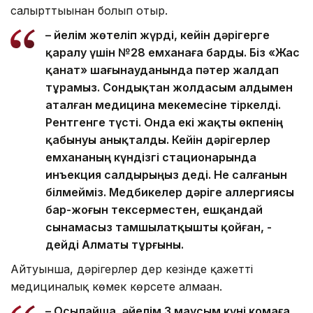
салғырттығынан болып отыр.
– Әйелім жөтеліп жүрді, кейін дәрігерге
қаралу үшін №28 емханаға барды. Біз «Жас
қанат» шағынауданында пәтер жалдап
тұрамыз. Сондықтан жолдасым алдымен
аталған медицина мекемесіне тіркелді.
Рентгенге түсті. Онда екі жақты өкпенің
қабынуы анықталды. Кейін дәрігерлер
емхананың күндізгі стационарында
инъекция салдырыңыз деді. Не салғанын
білмейміз. Медбикелер дәріге аллергиясы
бар-жоғын тексерместен, ешқандай
сынамасыз тамшылатқышты қойған, -
дейді Алматы тұрғыны.
Айтуынша, дәрігерлер дер кезінде қажетті
медициналық көмек көрсете алмаған.
– Осылайша, әйелім 3 маусым күні комаға