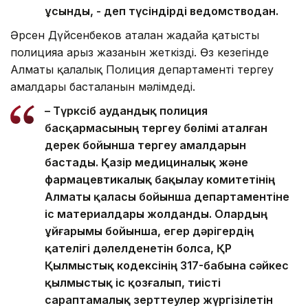
ұсынды, - деп түсіндірді ведомстводан.
Әрсен Дүйсенбеков аталған жағдайға қатысты
полицияға арыз жазғанын жеткізді. Өз кезегінде
Алматы қалалық Полиция департаменті тергеу
амалдары басталғанын мәлімдеді.
– Түрксіб аудандық полиция
басқармасының тергеу бөлімі аталған
дерек бойынша тергеу амалдарын
бастады. Қазір медициналық және
фармацевтикалық бақылау комитетінің
Алматы қаласы бойынша департаментіне
іс материалдары жолданды. Олардың
ұйғарымы бойынша, егер дәрігердің
қателігі дәлелденетін болса, ҚР
Қылмыстық кодексінің 317-бабына сәйкес
қылмыстық іс қозғалып, тиісті
сараптамалық зерттеулер жүргізілетін