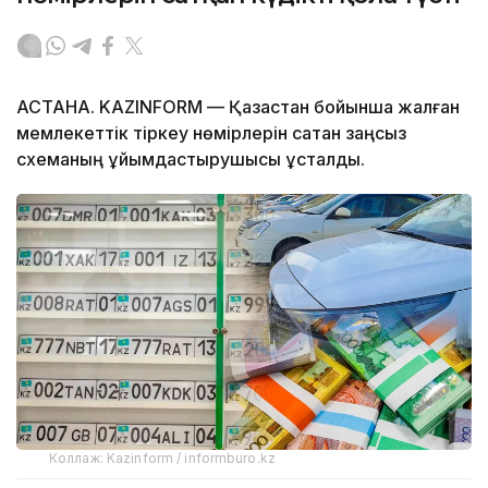
АСТАНА. KAZINFORM — Қазақстан бойынша жалған
мемлекеттік тіркеу нөмірлерін сатқан заңсыз
схеманың ұйымдастырушысы ұсталды.
Коллаж: Kazinform / informburo.kz