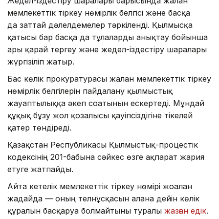
Жедел-іздестіру шаралары барысында жалған
мемлекеттік тіркеу нөмірлік белгісі және басқа
да заттай дәлелдемелер тәркіленді. Қылмысқа
қатысы бар басқа да тұлғаларды анықтау бойынша
ары қарай тергеу және жедел-іздестіру шаралары
жүргізіліп жатыр.
Бас көлік прокуратурасы жалған мемлекеттік тіркеу
нөмірлік белгілерін пайдалану қылмыстық
жауаптылыққа әкеп соғатынын ескертеді. Мұндай
құқық бұзу жол қозғалысы қауіпсіздігіне тікелей
қатер төндіреді.
Қазақстан Республикасы Қылмыстық-процестік
кодексінің 201-бабына сәйкес өзге ақпарат жария
етуге жатпайды.
Айта кетелік мемлекеттік тіркеу нөмірі жоғалған
жағдайда — оның телнұсқасын алғанға дейін көлік
құралын басқаруға болмайтыны туралы
жазған едік
.