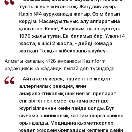
түсті. Әлі есін жиған жоқ. Жағдайы ауыр.
Қазір №4 ауруханада жатыр. Өзім барып
көрдім. Жасанды тыныс алу аппаратына
қосылған. Кеше, 8 маусым туған күні еді.
1979 жылы туған. Екі баламыз бар. Үлкені 4
жаста, кішісі 2 жаста, - дейді комада
жатқан Толқын Әжібекованың күйеуі.
Алматы қалалық №28 емханасы Kazinform
редакциясына жағдайды былай деп түсіндірді:
– Айта кету керек, пациентте жедел
аллергиялық реакция, яғни
анафилактикалық шок негізгі препарат
енгізілгеннен емес, сынама ретінде
жүргізілгеннен кейін пайда болды. Бұл
сынама клиникалық хаттамаларға сәйкес
орындалды. Медицина қызметкерлері
жедел жәрдем бригадасы келгенге дейін