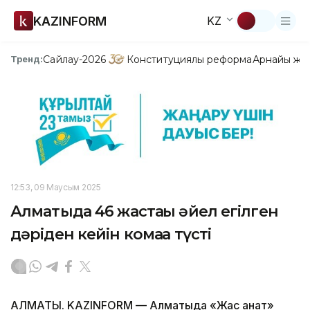
KAZINFORM
KZ
Сайлау-2026
Конституциялық реформа
Арнайы жо
Тренд:
12:53, 09 Маусым 2025
Алматыда 46 жастағы әйел егілген
дәріден кейін комаға түсті
АЛМАТЫ. KAZINFORM — Алматыда «Жас қанат»