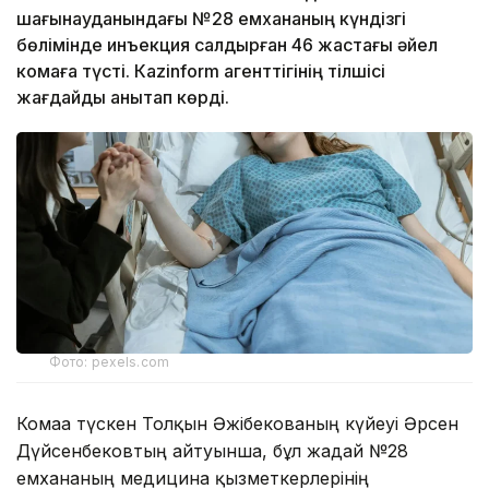
шағынауданындағы №28 емхананың күндізгі
бөлімінде инъекция салдырған 46 жастағы әйел
комаға түсті. Кazinform агенттігінің тілшісі
жағдайды анықтап көрді.
Фото: pexels.com
Комаға түскен Толқын Әжібекованың күйеуі Әрсен
Дүйсенбековтың айтуынша, бұл жағдай №28
емхананың медицина қызметкерлерінің