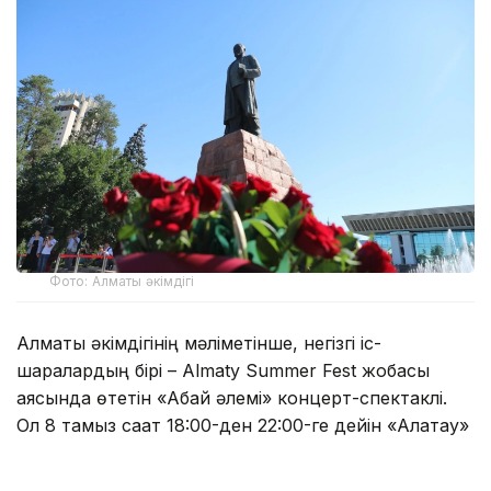
Фото: Алматы әкімдігі
Алматы әкімдігінің мәліметінше, негізгі іс-
шаралардың бірі – Almaty Summer Fest жобасы
аясында өтетін «Абай әлемі» концерт-спектаклі.
Ол 8 тамыз сағат 18:00-ден 22:00-ге дейін «Алатау»
дәстүрлі өнер театрының алдындағы алаңда өтеді.
Қойылымнан кейін мерекелік концерт