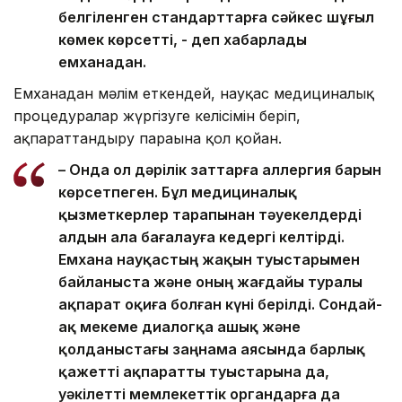
белгіленген стандарттарға сәйкес шұғыл
көмек көрсетті, - деп хабарлады
емханадан.
Емханадан мәлім еткендей, науқас медициналық
процедуралар жүргізуге келісімін беріп,
ақпараттандыру парағына қол қойған.
– Онда ол дәрілік заттарға аллергия барын
көрсетпеген. Бұл медициналық
қызметкерлер тарапынан тәуекелдерді
алдын ала бағалауға кедергі келтірді.
Емхана науқастың жақын туыстарымен
байланыста және оның жағдайы туралы
ақпарат оқиға болған күні берілді. Сондай-
ақ мекеме диалогқа ашық және
қолданыстағы заңнама аясында барлық
қажетті ақпаратты туыстарына да,
уәкілетті мемлекеттік органдарға да