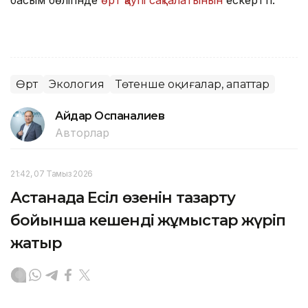
басым бөлігінде
өрт қаупі сақталатынын
ескертті.
Өрт
Экология
Төтенше оқиғалар, апаттар
Айдар Оспаналиев
Авторлар
21:42, 07 Тамыз 2026
Астанада Есіл өзенін тазарту
бойынша кешенді жұмыстар жүріп
жатыр