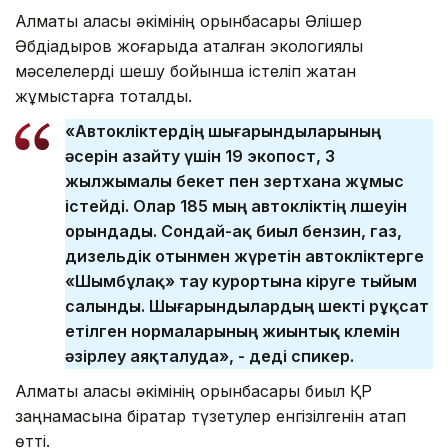
Алматы қаласы әкімінің орынбасары Әлішер
Әбдіқадыров жоғарыда аталған экологиялық
мәселелерді шешу бойынша істеліп жатқан
жұмыстарға тоқталды.
«Автокөліктердің шығарындыларының
әсерін азайту үшін 19 экопост, 3
жылжымалы бекет пен зертхана жұмыс
істейді. Олар 185 мың автокөліктің өлшеуін
орындады. Сондай-ақ биыл бензин, газ,
дизельдік отынмен жүретін автокөліктерге
«Шымбұлақ» тау курортына кіруге тыйым
салынды. Шығарындылардың шекті рұқсат
етілген нормаларының жиынтық көлемін
әзірлеу аяқталуда», - деді спикер.
Алматы қаласы әкімінің орынбасары биыл ҚР
заңнамасына бірқатар түзетулер енгізілгенін атап
өтті.