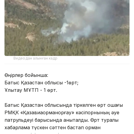
Видеодан алынған кадр
Өңірлер бойынша:
Батыс Қазақстан облысы -1өрт;
Ұлытау МҰТП - 1 өрт.
Батыс Қазақстан облысында тіркелген өрт ошағы
РМҚК «Қазавиаорманқорғау» кәсіпорнының әуе
патрульдеуі барысында анықталды. Өрт туралы
хабарлама түскен сәттен бастап орман