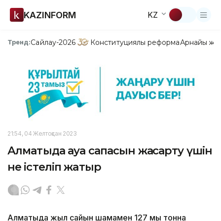
KAZINFORM
KZ
Сайлау-2026
Конституциялық реформа
Арнайы жо
Тренд:
21:54, 04 Желтоқсан 2023
Алматыда ауа сапасын жақсарту үшін
не істеліп жатыр
Алматыда жыл сайын шамамен 127 мың тонна