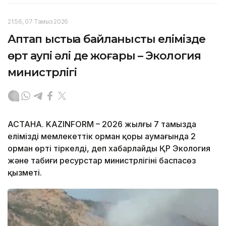
21:56, 07 Тамыз 2026
Аптап ыстыққа байланысты елімізде
өрт қаупі әлі де жоғары – Экология
министрлігі
АСТАНА. KAZINFORM – 2026 жылғы 7 тамызда
еліміздің мемлекеттік орман қоры аумағында 2
орман өрті тіркелді, деп хабарлайды ҚР Экология
және табиғи ресурстар министрлігінің баспасөз
қызметі.