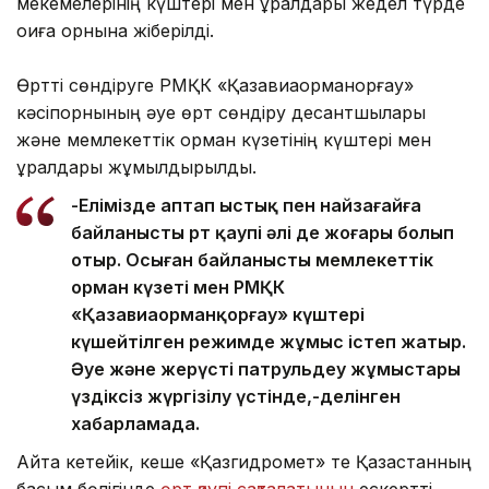
мекемелерінің күштері мен құралдары жедел түрде
оқиға орнына жіберілді.
Өртті сөндіруге РМҚК «Қазавиаорманқорғау»
кәсіпорнының әуе өрт сөндіру десантшылары
және мемлекеттік орман күзетінің күштері мен
құралдары жұмылдырылды.
-Елімізде аптап ыстық пен найзағайға
байланысты өрт қаупі әлі де жоғары болып
отыр. Осыған байланысты мемлекеттік
орман күзеті мен РМҚК
«Қазавиаорманқорғау» күштері
күшейтілген режимде жұмыс істеп жатыр.
Әуе және жерүсті патрульдеу жұмыстары
үздіксіз жүргізілу үстінде,-делінген
хабарламада.
Айта кетейік, кеше «Қазгидромет» те Қазақстанның