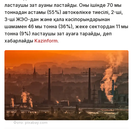
ластаушы зат ауаны ластайды. Оның ішінде 70 мың
тоннадан астамы (55%) автокөлікке тиесілі, 2-ші,
3-ші ЖЭО-дан және қала кәсіпорындарынан
шамамен 46 мың тонна (36%), жеке сектордан 11 мың
тонна (9%) ластаушы зат ауаға тарайды, деп
хабарлайды
Kazinform
.
Фото: pixabay.com