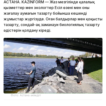
АСТАНА. KAZINFORM — Жаз мезгілінде қалалық
қызметтер мен экологтер Есіл өзені мен оның
жағалау аумағын тазарту бойынша кешенді
жұмыстар жүргізуде. Оған балдырлар мен қоқысты
тазарту, сондай-ақ заманауи биологиялық тазарту
әдістерін қолдану кіреді.
Фото: Астана әкімдігі