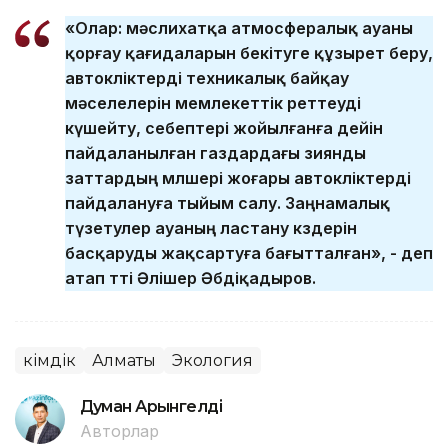
«Олар: мәслихатқа атмосфералық ауаны
қорғау қағидаларын бекітуге құзырет беру,
автокөліктерді техникалық байқау
мәселелерін мемлекеттік реттеуді
күшейту, себептері жойылғанға дейін
пайдаланылған газдардағы зиянды
заттардың мөлшері жоғары автокөліктерді
пайдалануға тыйым салу. Заңнамалық
түзетулер ауаның ластану көздерін
басқаруды жақсартуға бағытталған», - деп
атап өтті Әлішер Әбдіқадыров.
Әкімдік
Алматы
Экология
Думан Арғынгелді
Авторлар