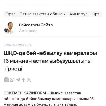
Орал
Батыс Қазақстан облысы
Айыппұл
Өрт
Қ
Ғайсағали Сейтақ
Авторлар
06:16, 10 Тамыз 2026
ШҚО-да бейнебақылау камералары
16 мыңнан астам құқықбұзушылықты
тіркеді
ӨСКЕМЕН.KAZINFORM – Шығыс Қазақстан
облысында бейнебақылау камералары арқылы 16
мыңнан астам құқықбұзушылық анықталды.