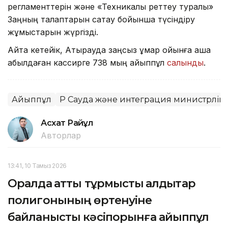
регламенттерін және «Техникалық реттеу туралы»
Заңның талаптарын сақтау бойынша түсіндіру
жұмыстарын жүргізді.
Айта кетейік, Атырауда заңсыз құмар ойынға ақша
қабылдаған кассирге 738 мың айыппұл
салынды
.
Айыппұл
ҚР Сауда және интеграция министрлігі
Асхат Райқұл
Авторлар
13:41, 10 Тамыз 2026
Оралда қатты тұрмыстық қалдықтар
полигонының өртенуіне
байланысты кәсіпорынға айыппұл