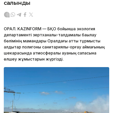
салынды
ОРАЛ. KAZINFORM — БҚО бойынша экология
департаменті зертханалық-талдамалық бақылау
бөлімінің мамандары Оралдағы қатты тұрмыстық
қалдықтар полигоны санитариялық-қорғау аймағының
шекарасында атмосфералық ауаның сапасына
өлшеу жұмыстарын жүргізді.