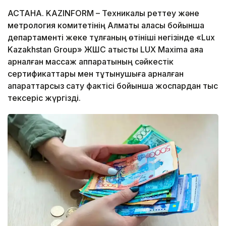
АСТАНА. KAZINFORM – Техникалық реттеу және
метрология комитетінің Алматы қаласы бойынша
департаменті жеке тұлғаның өтініші негізінде «Lux
Kazakhstan Group» ЖШС қатысты LUX Maxima аяққа
арналған массаж аппаратының сәйкестік
сертификаттары мен тұтынушыға арналған
ақпараттарсыз сату фактісі бойынша жоспардан тыс
тексеріс жүргізді.