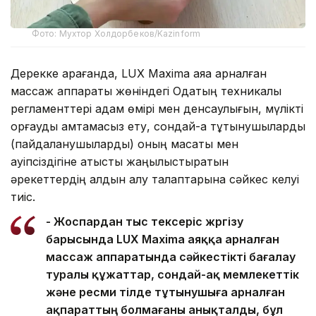
Фото: Мухтор Холдорбеков/Kazinform
Дерекке қарағанда, LUX Maxima аяққа арналған
массаж аппараты жөніндегі Одақтың техникалық
регламенттері адам өмірі мен денсаулығын, мүлікті
қорғауды қамтамасыз ету, сондай-ақ тұтынушыларды
(пайдаланушыларды) оның мақсаты мен
қауіпсіздігіне қатысты жаңылыстыратын
әрекеттердің алдын алу талаптарына сәйкес келуі
тиіс.
- Жоспардан тыс тексеріс жүргізу
барысында LUX Maxima аяққа арналған
массаж аппаратында сәйкестікті бағалау
туралы құжаттар, сондай-ақ мемлекеттік
және ресми тілде тұтынушыға арналған
ақпараттың болмағаны анықталды, бұл