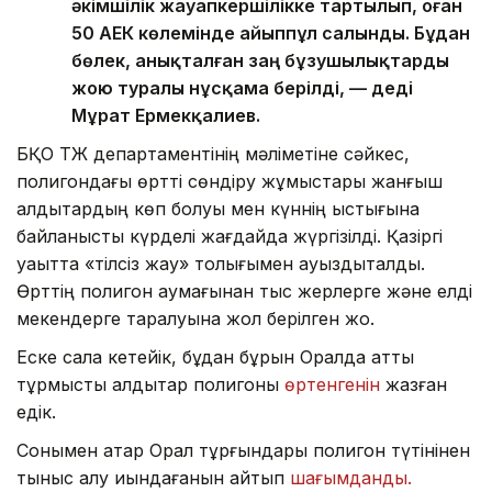
әкімшілік жауапкершілікке тартылып, оған
50 АЕК көлемінде айыппұл салынды. Бұдан
бөлек, анықталған заң бұзушылықтарды
жою туралы нұсқама берілді, — деді
Мұрат Ермекқалиев.
БҚО ТЖ департаментінің мәліметіне сәйкес,
полигондағы өртті сөндіру жұмыстары жанғыш
қалдықтардың көп болуы мен күннің ыстығына
байланысты күрделі жағдайда жүргізілді. Қазіргі
уақытта «тілсіз жау» толығымен ауыздықталды.
Өрттің полигон аумағынан тыс жерлерге және елді
мекендерге таралуына жол берілген жоқ.
Еске сала кетейік, бұдан бұрын Оралда қатты
тұрмыстық қалдықтар полигоны
өртенгенін
жазған
едік.
Сонымен қатар Орал тұрғындары полигон түтінінен
тыныс алу қиындағанын айтып
шағымданды.