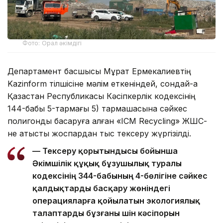
Фото: Орал әкімдігі
Департамент басшысы Мұрат Ермекқалиевтің
Kazinform тілшісіне мәлім еткеніндей, сондай-ақ
Қазақстан Республикасы Кәсіпкерлік кодексінің
144-бабы 5-тармағы 5) тармақшасына сәйкес
полигонды басқаруға алған «ICM Recycling» ЖШС-
не қатысты жоспардан тыс тексеру жүргізілді.
— Тексеру қорытындысы бойынша
Әкімшілік құқық бұзушылық туралы
кодексінің 344-бабының 4-бөлігіне сәйкес
қалдықтарды басқару жөніндегі
операцияларға қойылатын экологиялық
талаптарды бұзғаны үшін кәсіпорын