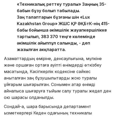
«Техникалық реттеу туралы» Заңның 35-
бабын бұзу болып табылады.
Заң талаптарын бұзғаны үшін «Lux
Kazakhstan Group» ЖШС ҚР ӘҚБтК-нің 415-
бабы бойынша әкімшілік жауапкершілікке
тартылып, 383 370 теңге көлемінде
әкімшілік айыппұл салынды, - деп
жазылған акқпаратта.
Азаматтардың өміріне, денсаулығына, мүлкіне
және қоршаған ортаға қауіпті өнімдерді өткізбеу
мақсатында, Кәсіпкерлік кодексіне сәйкес
анықталған заң бұзушылықтарды жою туралы
ұйғарым шығарылған. Сонымен қатар өнімді
айналысқа шығаруға тыйым салу туралы жедел ден
қою шарасы қолданылды.
Сондай-ақ, шара барысында департамент
қызметкерлері Кеден одағының техникалық