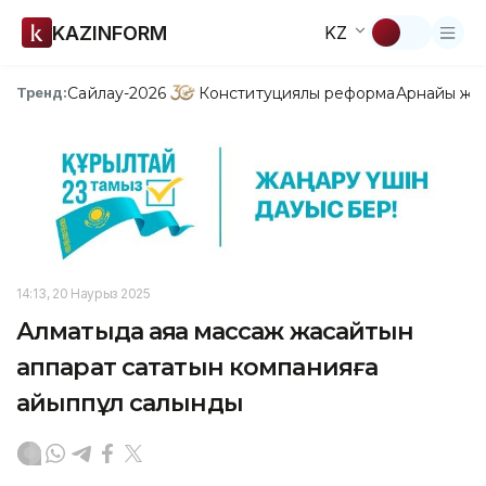
KAZINFORM
KZ
Сайлау-2026
Конституциялық реформа
Арнайы жо
Тренд:
14:13, 20 Наурыз 2025
Алматыда аяққа массаж жасайтын
аппарат сататын компанияға
айыппұл салынды