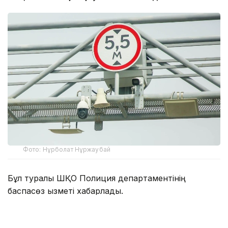
Фото: Нұрболат Нұржаубай
Бұл туралы ШҚО Полиция департаментінің
баспасөз қызметі хабарлады.
– Жедел басқару орталықтарындағы
камералардың арқасында осы жылдың