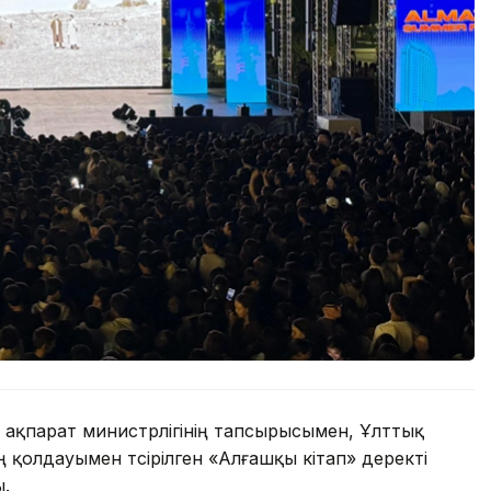
ақпарат министрлігінің тапсырысымен, Ұлттық
қолдауымен түсірілген «Алғашқы кітап» деректі
.