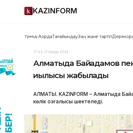
KAZINFORM
Ақорда
Тағайындау
Заң және тәртіп
Дерекқор
Тренд:
17:33, 17 Шілде 2024
Алматыда Байқадамов пе
қиылысы жабылады
АЛМАТЫ. KAZINFORM – Алматыда Байқа
көлік қозғалысы шектеледі.