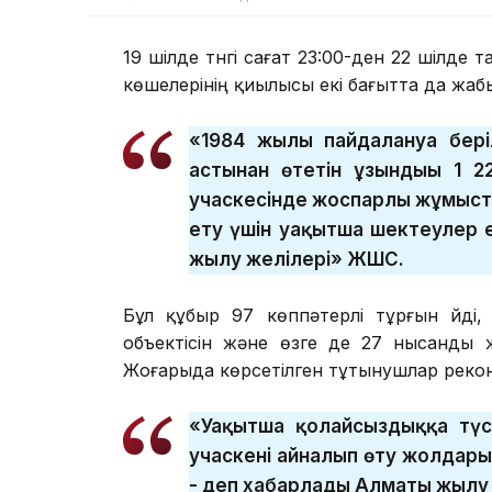
19 шілде түнгі сағат 23:00-ден 22 шілде 
көшелерінің қиылысы екі бағытта да жа
«1984 жылы пайдалануға беріл
астынан өтетін ұзындығы 1 
учаскесінде жоспарлы жұмыста
ету үшін уақытша шектеулер е
жылу желілері» ЖШС.
Бұл құбыр 97 көппәтерлі тұрғын үйді,
объектісін және өзге де 27 нысанды 
Жоғарыда көрсетілген тұтынушлар реко
«Уақытша қолайсыздыққа түсі
учаскені айналып өту жолдар
- деп хабарлады Алматы жылу 