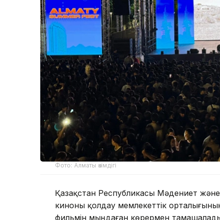
Фото: Алматы әкімдігі
Қазақстан Республикасы Мәдениет және 
киноны қолдау мемлекеттік орталығының 
фильмін мыңдаған көрермен тамашалады