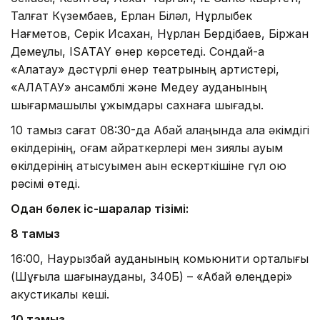
Талғат Күзембаев, Ерлан Біләл, Нұрлыбек
Нағметов, Серік Исахан, Нұрлан Бердібаев, Біржан
Демеұлы, ISATAY өнер көрсетеді. Сондай-ақ
«Алатау» дәстүрлі өнер театрының артистері,
«АЛАТАУ» ансамблі және Медеу ауданының
шығармашылық ұжымдары сахнаға шығады.
10 тамыз сағат 08:30-да Абай алаңында қала әкімдігі
өкілдерінің, қоғам қайраткерлері мен зиялы қауым
өкілдерінің қатысуымен ақын ескерткішіне гүл қою
рәсімі өтеді.
Одан бөлек іс-шаралар тізімі:
8 тамыз
16:00, Наурызбай ауданының комьюнити орталығы
(Шұғыла шағынауданы, 340Б) – «Абай өлеңдері»
акустикалық кеші.
10 тамыз