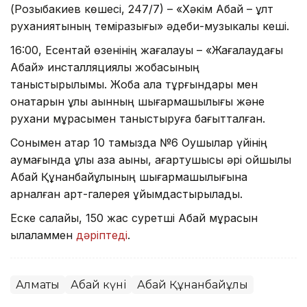
(Розыбакиев көшесі, 247/7) – «Хәкім Абай – ұлт
руханиятының темірқазығы» әдеби-музыкалық кеші.
16:00, Есентай өзенінің жағалауы – «Жағалаудағы
Абай» инсталляциялық жобасының
таныстырылымы. Жоба қала тұрғындары мен
қонақтарын ұлы ақынның шығармашылығы және
рухани мұрасымен таныстыруға бағытталған.
Сонымен қатар 10 тамызда №6 Оқушылар үйінің
аумағында ұлы қазақ ақыны, ағартушысы әрі ойшылы
Абай Құнанбайұлының шығармашылығына
арналған арт-галерея ұйымдастырылады.
Еске салайық, 150 жас суретші Абай мұрасын
қылқаламмен
дәріптеді
.
Алматы
Абай күні
Абай Құнанбайұлы