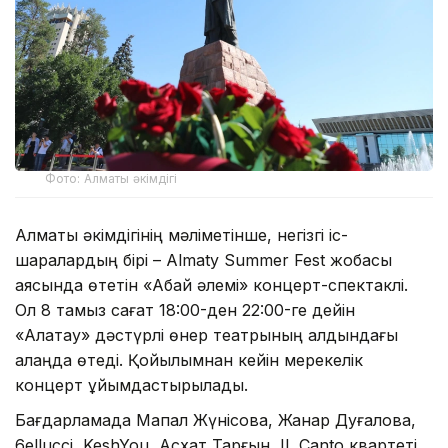
Фото: Алматы әкімдігі
Алматы әкімдігінің мәліметінше, негізгі іс-
шаралардың бірі – Almaty Summer Fest жобасы
аясында өтетін «Абай әлемі» концерт-спектаклі.
Ол 8 тамыз сағат 18:00-ден 22:00-ге дейін
«Алатау» дәстүрлі өнер театрының алдындағы
алаңда өтеді. Қойылымнан кейін мерекелік
концерт ұйымдастырылады.
Бағдарламада Мақпал Жүнісова, Жанар Дуғалова,
6ellucci, KeshYou, Асхат Тарғын, IL Canto квартеті,