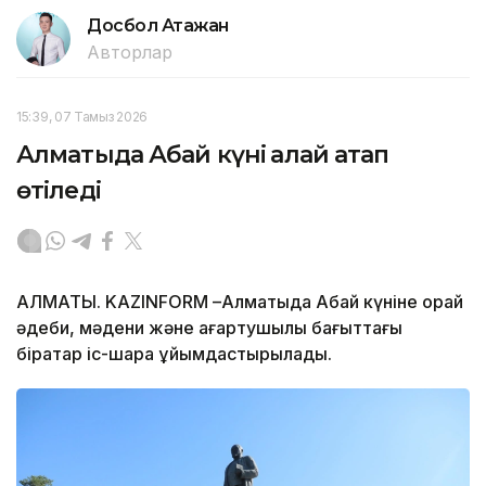
Досбол Атажан
Авторлар
15:39, 07 Тамыз 2026
Алматыда Абай күні қалай атап
өтіледі
АЛМАТЫ. KAZINFORM –Алматыда Абай күніне орай
әдеби, мәдени және ағартушылық бағыттағы
бірқатар іс-шара ұйымдастырылады.