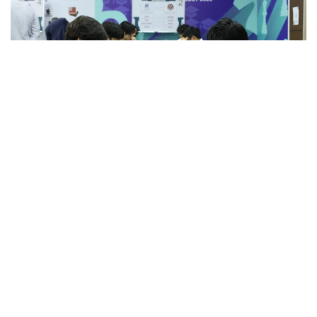
Фото: KazChess
Қазақстан шахмат федерациясының мәліметінше, 16
команданың ішінен күресті одан әрі 8 команда
жалғастырады. Үздік сегіздіктің қатарына Қазақ
ұлттық спорт университетінің командасы да өткен.
Топтық кезең үш күнге созылды. Қатысушылар
төрт тақтада 45+30 жылдам классика уақыт
бақылауымен 6 матчтан ойнады. Әр топтан екі үздік
команда плей-офф кезеңіне өтті.