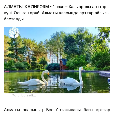
АЛМАТЫ. KAZINFORM - 1 қазан – Халықаралық қарттар
күні. Осыған орай, Алматы қаласында қарттар айлығы
басталды.
Фото: botsadkz
Алматы қаласының Бас ботаникалық бағы қарттар