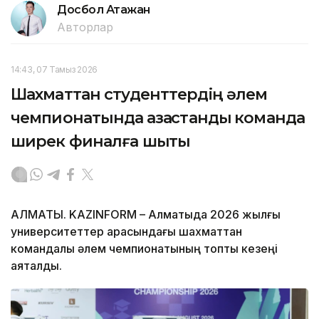
Досбол Атажан
Авторлар
14:43, 07 Тамыз 2026
Шахматтан студенттердің әлем
чемпионатында қазақстандық команда
ширек финалға шықты
АЛМАТЫ. KAZINFORM – Алматыда 2026 жылғы
университеттер арасындағы шахматтан
командалық әлем чемпионатының топтық кезеңі
аяқталды.