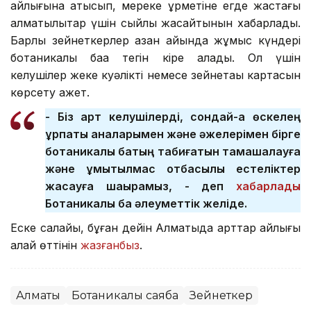
айлығына қатысып, мереке құрметіне егде жастағы
алматылықтар үшін сыйлық жасайтынын хабарлады.
Барлық зейнеткерлер қазан айында жұмыс күндері
ботаникалық баққа тегін кіре алады. Ол үшін
келушілер жеке куәлікті немесе зейнетақы картасын
көрсету қажет.
- Біз қарт келушілерді, сондай-ақ өскелең
ұрпақты аналарымен және әжелерімен бірге
ботаникалық бақтың табиғатын тамашалауға
және ұмытылмас отбасылық естеліктер
жасауға шақырамыз, - деп
хабарлады
Ботаникалық бақ әлеуметтік желіде.
Еске салайық, бұған дейін Алматыда қарттар айлығы
қалай өттінін
жазғанбыз
.
Алматы
Ботаникалық саябақ
Зейнеткер