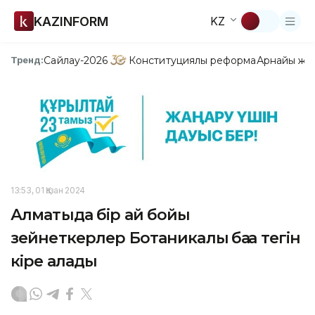
KAZINFORM
KZ
Сайлау-2026
Конституциялық реформа
Арнайы жо
Тренд:
13:53, 01 Қазан 2024
Алматыда бір ай бойы
зейнеткерлер Ботаникалық баққа тегін
кіре алады