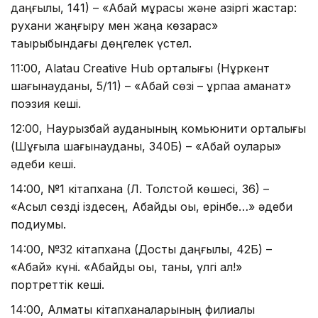
даңғылы, 141) – «Абай мұрасы және қазіргі жастар:
рухани жаңғыру мен жаңа көзқарас»
тақырыбындағы дөңгелек үстел.
11:00, Alatau Creative Hub орталығы (Нұркент
шағынауданы, 5/11) – «Абай сөзі – ұрпаққа аманат»
поэзия кеші.
12:00, Наурызбай ауданының комьюнити орталығы
(Шұғыла шағынауданы, 340Б) – «Абай оқулары»
әдеби кеші.
14:00, №1 кітапхана (Л. Толстой көшесі, 36) –
«Асыл сөзді іздесең, Абайды оқы, ерінбе…» әдеби
подиумы.
14:00, №32 кітапхана (Достық даңғылы, 42Б) –
«Абай» күні. «Абайды оқы, таны, үлгі ал!»
портреттік кеші.
14:00, Алматы кітапханаларының филиалы