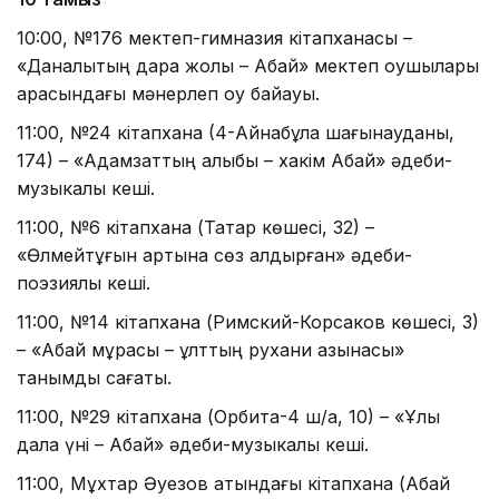
10:00, №176 мектеп-гимназия кітапханасы –
«Даналықтың дара жолы – Абай» мектеп оқушылары
арасындағы мәнерлеп оқу байқауы.
11:00, №24 кітапхана (4-Айнабұлақ шағынауданы,
174) – «Адамзаттың алыбы – хакім Абай» әдеби-
музыкалық кеші.
11:00, №6 кітапхана (Татар көшесі, 32) –
«Өлмейтұғын артына сөз қалдырған» әдеби-
поэзиялық кеші.
11:00, №14 кітапхана (Римский-Корсаков көшесі, 3)
– «Абай мұрасы – ұлттың рухани қазынасы»
танымдық сағаты.
11:00, №29 кітапхана (Орбита-4 ш/а, 10) – «Ұлы
дала үні – Абай» әдеби-музыкалық кеші.
11:00, Мұхтар Әуезов атындағы кітапхана (Абай