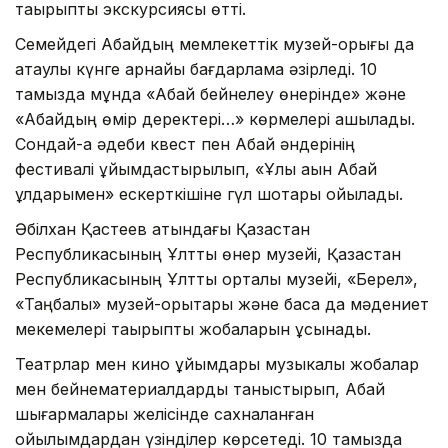
тақырыптық экскурсиясы өтті.
Семейдегі Абайдың мемлекеттік музей-қорығы да
атаулы күнге арнайы бағдарлама әзірледі. 10
тамызда мұнда «Абай бейнелеу өнерінде» және
«Абайдың өмір деректері…» көрмелері ашылады.
Сондай-ақ әдеби квест пен Абай әндерінің
фестивалі ұйымдастырылып, «Ұлы ақын Абай
ұлдарымен» ескерткішіне гүл шоқтары қойылады.
Әбілхан Қастеев атындағы Қазақстан
Республикасының Ұлттық өнер музейі, Қазақстан
Республикасының Ұлттық орталық музейі, «Берел»,
«Таңбалы» музей-қорықтары және басқа да мәдениет
мекемелері тақырыптық жобаларын ұсынады.
Театрлар мен кино ұйымдары музыкалық жобалар
мен бейнематериалдарды таныстырып, Абай
шығармалары желісінде сахналанған
қойылымдардан үзінділер көрсетеді. 10 тамызда