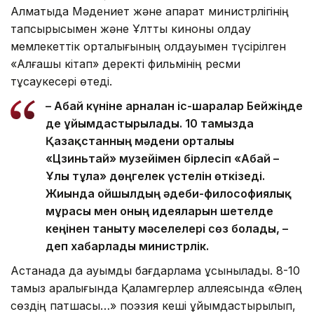
Алматыда Мәдениет және ақпарат министрлігінің
тапсырысымен және Ұлттық киноны қолдау
мемлекеттік орталығының қолдауымен түсірілген
«Алғашқы кітап» деректі фильмінің ресми
тұсаукесері өтеді.
– Абай күніне арналған іс-шаралар Бейжіңде
де ұйымдастырылады. 10 тамызда
Қазақстанның мәдени орталығы
«Цзиньтай» музейімен бірлесіп «Абай –
Ұлы тұлға» дөңгелек үстелін өткізеді.
Жиында ойшылдың әдеби-философиялық
мұрасы мен оның идеяларын шетелде
кеңінен таныту мәселелері сөз болады, –
деп хабарлады министрлік.
Астанада да ауқымды бағдарлама ұсынылады. 8-10
тамыз аралығында Қаламгерлер аллеясында «Өлең
сөздің патшасы…» поэзия кеші ұйымдастырылып,