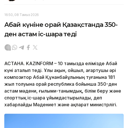
16:50, 08 Тамыз 2026
Абай күніне орай Қазақстанда 350-
ден астам іс-шара өтеді
АСТАНА. KAZINFORM – 10 тамызда елімізде Абай
күні аталып өтеді. Ұлы ақын, ойшыл, ағартушы әрі
композитор Абай Құнанбайұлының туғанына 181
жыл толуына орай республика бойынша 350-ден
астам мәдени, ғылыми-танымдық, білім беру және
спорттық іс-шара ұйымдастырылады, деп
хабарлайды Мәдениет және ақпарат министрлігі.