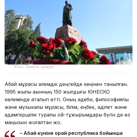
Фото: Алматы әкімдігі
Абай мұрасы әлемдік деңгейде кеңінен танылған.
1995 жылы ақынның 150 жылдығы ЮНЕСКО
көлемінде аталып өтті. Оның әдеби, философиялық
және музыкалық мұрасы, білім, еңбек, әділет және
адамгершілік туралы ой-тұжырымдары бүгін де өз
маңызын жоғалтқан жоқ.
– Абай күніне орай республика бойынша