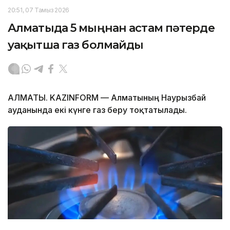
20:51, 07 Тамыз 2026
Алматыда 5 мыңнан астам пәтерде
уақытша газ болмайды
АЛМАТЫ. KAZINFORM — Алматының Наурызбай
ауданында екі күнге газ беру тоқтатылады.