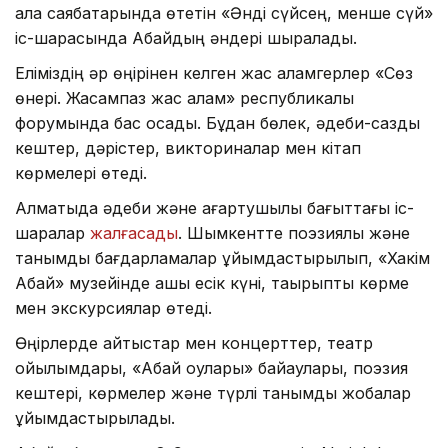
қала саябақтарында өтетін «Әнді сүйсең, менше сүй»
іс-шарасында Абайдың әндері шырқалады.
Еліміздің әр өңірінен келген жас қаламгерлер «Сөз
өнері. Жасампаз жас қалам» республикалық
форумында бас қосады. Бұдан бөлек, әдеби-сазды
кештер, дәрістер, викториналар мен кітап
көрмелері өтеді.
Алматыда әдеби және ағартушылық бағыттағы іс-
шаралар
жалғасады
. Шымкентте поэзиялық және
танымдық бағдарламалар ұйымдастырылып, «Хакім
Абай» музейінде ашық есік күні, тақырыптық көрме
мен экскурсиялар өтеді.
Өңірлерде айтыстар мен концерттер, театр
қойылымдары, «Абай оқулары» байқаулары, поэзия
кештері, көрмелер және түрлі танымдық жобалар
ұйымдастырылады.