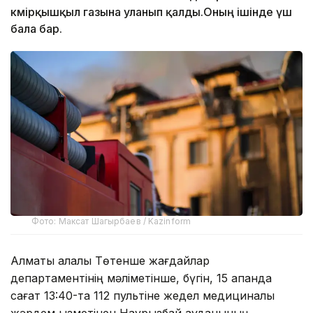
көмірқышқыл газына уланып қалды.Оның ішінде үш
бала бар.
Фото: Максат Шагырбаев / Kazinform
Алматы қалалық Төтенше жағдайлар
департаментінің мәліметінше, бүгін, 15 ақпанда
сағат 13:40-та 112 пультіне жедел медициналық
жәрдем қызметінен Наурызбай ауданының