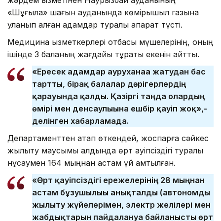
«Шұғыла» шағын ауданында көмірқышқыл газына
уланып қалған адамдар туралы ақпарат түсті.
Медицина қызметкерлері отбасы мүшелерінің, оның
ішінде 3 баланың жағдайы тұрақты екенін айтты.
«Ересек адамдар ауруханаға жатудан бас
тартты, бірақ балалар дәрігерлердің
қарауында қалды. Қазіргі таңда олардың
өмірі мен денсаулығына ешбір қауіп жоқ»,-
делінген хабарламада.
Департаменттен атап өткендей, жоспарға сәйкес
жылыту маусымы алдында өрт қауіпсіздігі туралы
нұсқаумен 164 мыңнан астам үй қамтылған.
«Өрт қауіпсіздігі ережелерінің 28 мыңнан
астам бұзушылығы анықталды (автономды
жылыту жүйелерімен, электр желілері мен
жабдықтарын пайдалануға байланысты өрт