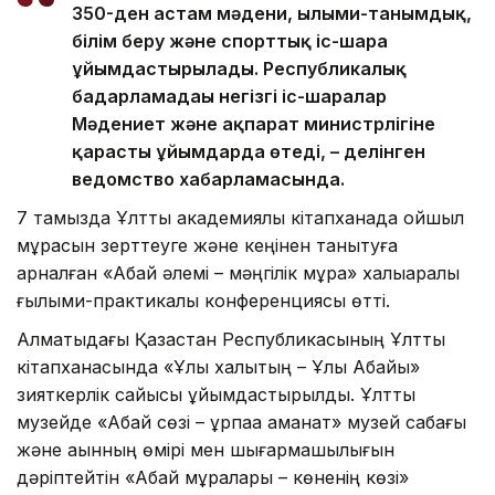
350-ден астам мәдени, ғылыми-танымдық,
білім беру және спорттық іс-шара
ұйымдастырылады. Республикалық
бағдарламадағы негізгі іс-шаралар
Мәдениет және ақпарат министрлігіне
қарасты ұйымдарда өтеді, – делінген
ведомство хабарламасында.
7 тамызда Ұлттық академиялық кітапханада ойшыл
мұрасын зерттеуге және кеңінен танытуға
арналған «Абай әлемі – мәңгілік мұра» халықаралық
ғылыми-практикалық конференциясы өтті.
Алматыдағы Қазақстан Республикасының Ұлттық
кітапханасында «Ұлы халықтың – Ұлы Абайы»
зияткерлік сайысы ұйымдастырылды. Ұлттық
музейде «Абай сөзі – ұрпаққа аманат» музей сабағы
және ақынның өмірі мен шығармашылығын
дәріптейтін «Абай мұралары – көненің көзі»