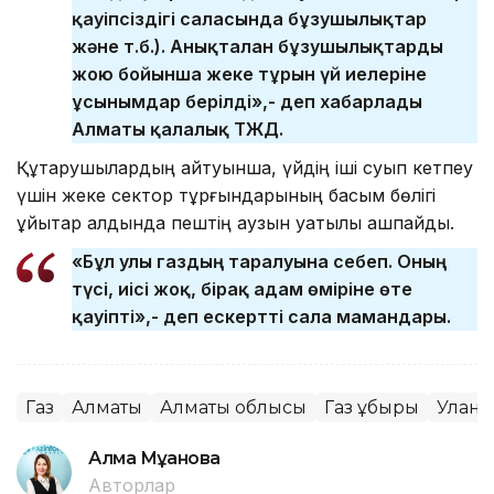
қауіпсіздігі саласында бұзушылықтар
және т.б.). Анықталған бұзушылықтарды
жою бойынша жеке тұрғын үй иелеріне
ұсынымдар берілді»,- деп хабарлады
Алматы қалалық ТЖД.
Құтқарушылардың айтуынша, үйдің іші суып кетпеу
үшін жеке сектор тұрғындарының басым бөлігі
ұйықтар алдында пештің аузын уақтылы ашпайды.
«Бұл улы газдың таралуына себеп. Оның
түсі, иісі жоқ, бірақ адам өміріне өте
қауіпті»,- деп ескертті сала мамандары.
Газ
Алматы
Алматы облысы
Газ құбыры
Улану
Алма Мұқанова
Авторлар