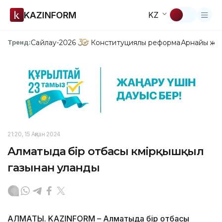
KAZINFORM
KZ
Сайлау-2026
Конституциялық реформа
Арнайы жо
Тренд:
21:20, 15 Ақпан 2024
Алматыда бір отбасы көмірқышқыл
газынан уланды
АЛМАТЫ. KAZINFORM – Алматыда бір отбасы