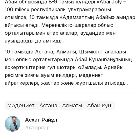
Абай облысында 8-9 тамыз күндері «Abai Joly –
100 miles» республикалық ультрамарафоны
өткізілсе, 10 тамызда «Адамзаттың Абайы» ақындар
айтысы өтеді. Мерекелік іс-шаралар облыс
орталықтарымен қатар қалалар, аудандар мен
ауылдарды да қамтиды.
10 тамызда Астана, Алматы, Шымкент қалалары
мен облыс орталықтарында Абай Құнанбайұлының
ескерткіштеріне гүл шоқтары қойылады. Арнайы
рәсімге зиялы қауым өкілдері, мәдениет
қайраткерлері, жастар және жұртшылық қатысады.
Мәдениет
Астана
Алматы
Абай күні
Асхат Райқұл
Авторлар