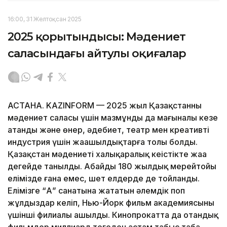
16:00, 31 Желтоқсан 2025
2025 қорытындысы: Мәдениет
саласындағы айтулы оқиғалар
АСТАНА. KAZINFORM — 2025 жыл Қазақстанның
мәдениет саласы үшін мазмұнды да мағыналы кезең
атанды және өнер, әдебиет, театр мен креативті
индустрия үшін жаңашылдықтарға толы болды.
Қазақстан мәдениеті халықаралық кеңістікте жаңа
деңгейде танылды. Абайдың 180 жылдық мерейтойы
елімізде ғана емес, шет елдерде де тойланды.
Елімізге “А” санатына жататын әлемдік поп
жұлдыздар келіп, Нью-Йорк фильм академиясының
үшінші филиалы ашылды. Кинопрокатта да отандық
фильмдер миллиард теңгеден астам табыс таба