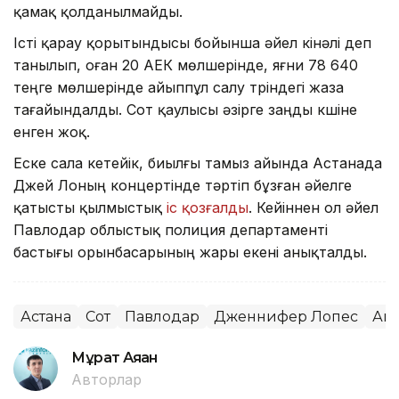
қамақ қолданылмайды.
Істі қарау қорытындысы бойынша әйел кінәлі деп
танылып, оған 20 АЕК мөлшерінде, яғни 78 640
теңге мөлшерінде айыппұл салу түріндегі жаза
тағайындалды. Сот қаулысы әзірге заңды күшіне
енген жоқ.
Еске сала кетейік, биылғы тамыз айында Астанада
Джей Лоның концертінде тәртіп бұзған әйелге
қатысты қылмыстық
іс қозғалды
. Кейіннен ол әйел
Павлодар облыстық полиция департаменті
бастығы орынбасарының жары екені анықталды.
Астана
Сот
Павлодар
Дженнифер Лопес
Ай
Мұрат Аяған
Авторлар