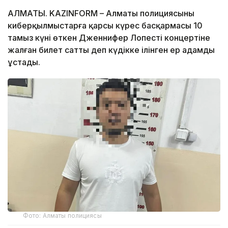
АЛМАТЫ. KAZINFORM – Алматы полициясының
киберқылмыстарға қарсы күрес басқармасы 10
тамыз күні өткен Дженнифер Лопестің концертіне
жалған билет сатты деп күдікке ілінген ер адамды
ұстады.
Фото: Алматы полициясы