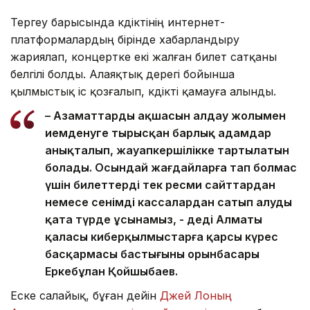
Тергеу барысында күдіктінің интернет-
платформалардың бірінде хабарландыру
жариялап, концертке екі жалған билет сатқаны
белгілі болды. Алаяқтық дерегі бойынша
қылмыстық іс қозғалып, күдікті қамауға алынды.
– Азаматтардың ақшасын алдау жолымен
иемденуге тырысқан барлық адамдар
анықталып, жауапкершілікке тартылатын
болады. Осындай жағдайларға тап болмас
үшін билеттерді тек ресми сайттардан
немесе сенімді кассалардан сатып алуды
қатаң түрде ұсынамыз, - деді Алматы
қаласы киберқылмыстарға қарсы күрес
басқармасы бастығының орынбасары
Еркебұлан Қойшыбаев.
Еске салайық, бұған дейін
Джей Лоның