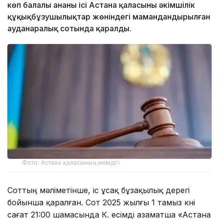
көп балалы ананың ісі Астана қаласының әкімшілік
құқықбұзушылықтар жөніндегі мамандандырылған
ауданаралық сотында қаралды.
Фото: Астана қаласының әкімдігі
Соттың мәліметінше, іс ұсақ бұзақылық дерегі
бойынша қаралған. Сот 2025 жылғы 1 тамыз күні
сағат 21:00 шамасында К. есімді азаматша «Астана