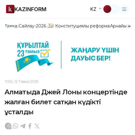
KAZINFORM
KZ
Сайлау-2026
Конституциялық реформа
Арнайы жо
Тренд:
11:56, 12 Тамыз 2025
Алматыда Джей Лоның концертінде
жалған билет сатқан күдікті
ұсталды