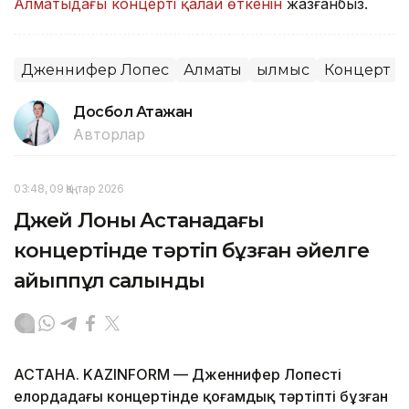
Алматыдағы концерті қалай өткенін
жазғанбыз.
Дженнифер Лопес
Алматы
Қылмыс
Концерт
Досбол Атажан
Авторлар
03:48, 09 Қаңтар 2026
Джей Лоның Астанадағы
концертінде тәртіп бұзған әйелге
айыппұл салынды
АСТАНА. KAZINFORM — Дженнифер Лопестің
елордадағы концертінде қоғамдық тәртіпті бұзған