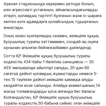
Арена» стадионында көрермен ретінде болып,
өзін агрессивті ұстағанын, айналасындағыларды
итеріп, қоғамдық тәртіпті бұзғанын және іс-шараға
келген өзге адамдарға қолайсыздық тудырғанын
анықтады.
Оның кінәсі куәгерлердің сөзімен, әкімшілік құқық
бұзушылық туралы хаттамамен, сондай-ақ оқиға
орнынан алынған бейнежазбамен дәлелденді.
Сотта ҚР Әкімшілік құқық бұзушылық туралы
кодекстің 434-бабы 1-бөлігінің санкциясы — 20
АЕК мөлшерінде айыппұл салуды, 20-дан 60
сағатқа дейінгі қоғамдық жұмыстарды немесе 5-
тен 15 тәулікке дейінгі әкімшілік қамаққа алуды
көздейтіні еске салынды. Алайда азаматшаның 14
жасқа толмағандарды қоса алғанда бес баласы
болғандықтан, ҚР Әкімшілік құқық бұзушылық
туралы кодекстің 50-бабына сәйкес оған әкімшілік