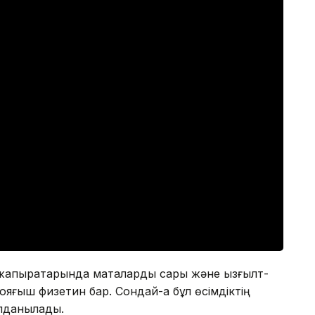
 жапырақтарында маталарды сары және қызғылт-
ояғыш физетин бар. Сондай-ақ бұл өсімдіктің
олданылады.