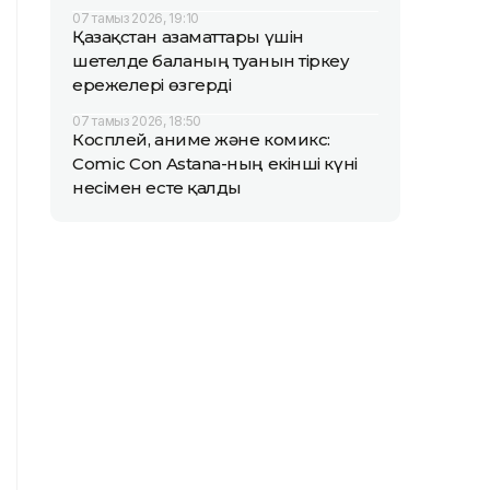
07 тамыз 2026, 19:10
Қазақстан азаматтары үшін
шетелде баланың туғанын тіркеу
ережелері өзгерді
07 тамыз 2026, 18:50
Косплей, аниме және комикс:
Comic Con Astana-ның екінші күні
несімен есте қалды