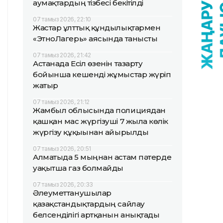
аумақтардың тізбесі бекітілді
07 тамыз 2026, 22:10
Жастар ұлттық құндылықтармен
«ЭтноЛагерь» аясында танысты
07 тамыз 2026, 21:42
Астанада Есіл өзенін тазарту
бойынша кешенді жұмыстар жүріп
жатыр
07 тамыз 2026, 21:12
Жамбыл облысында полициядан
қашқан мас жүргізуші 7 жылға көлік
жүргізу құқығынан айырылды
07 тамыз 2026, 20:51
Алматыда 5 мыңнан астам пәтерде
уақытша газ болмайды
07 тамыз 2026, 20:33
Әлеуметтанушылар
қазақстандықтардың сайлау
белсенділігі артқанын анықтады