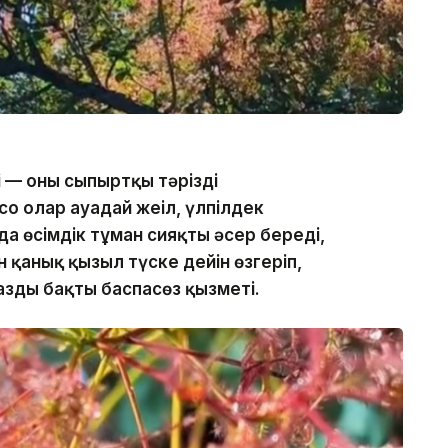
 — оның сыпыртқы тәрізді
ң олар ауадай жеңіл, үлпілдек
а өсімдік тұман сияқты әсер береді,
қанық қызыл түске дейін өзгеріп,
зды бақтың баспасөз қызметі.