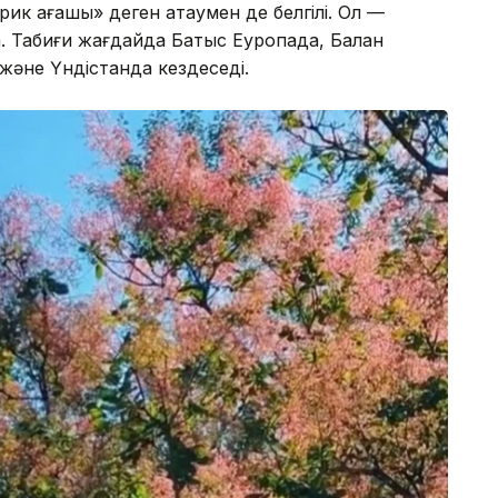
арик ағашы» деген атаумен де белгілі. Ол —
. Табиғи жағдайда Батыс Еуропада, Балқан
және Үндістанда кездеседі.