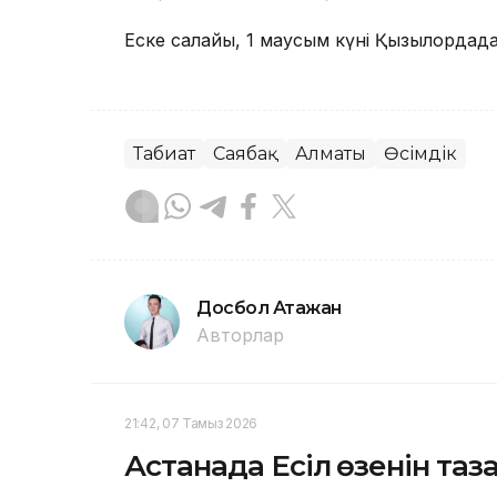
Еске салайық, 1 маусым күні Қызылордада
Табиғат
Саябақ
Алматы
Өсімдік
Досбол Атажан
Авторлар
21:42, 07 Тамыз 2026
Астанада Есіл өзенін та