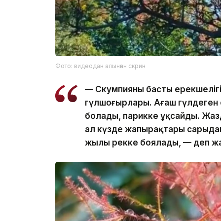
Фото: видеодан алынған скрин
— Скумпияның басты ерекшелігі
гүлшоғырлары. Ағаш гүлдеген со
болады, парикке ұқсайды. Жазд
ал күзде жапырақтары сарыдан 
жылы реңкке боялады, — деп жа