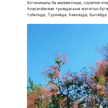
Ботаникалық бақ мәліметінше, скумпия «п
Anacardiaceae тұқымдасына жататын бұта
түбегінде, Түркияда, Кавказда, Қытайда 