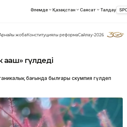
Әлемде
Қазақстан
Саясат
Талдау
SP
Арнайы жоба
Конституциялық реформа
Сайлау-2026
ағаш» гүлдеді
аникалық бағында былғары скумпия гүлдеп