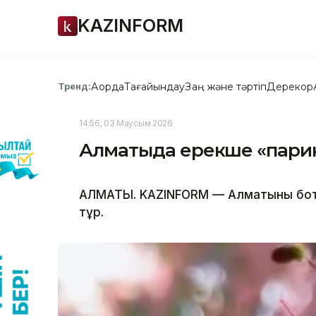
KAZINFORM
Ақорда
Тағайындау
Заң және тәртіп
Дерекқор
Тренд:
14:56, 03 Маусым 2026
Алматыда ерекше «парик 
АЛМАТЫ. KAZINFORM — Алматының бот
тұр.