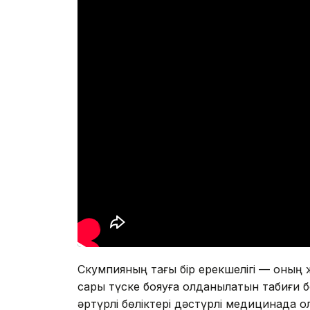
Скумпияның тағы бір ерекшелігі — оның
сары түске бояуға қолданылатын табиғи б
әртүрлі бөліктері дәстүрлі медицинада қ