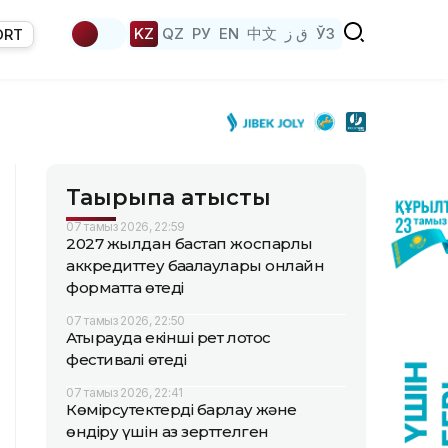
KZ
QZ
РУ
EN
中文
ق ز
ЎЗ
ORT
Тақырыпқа қатысты
07 тамыз 2026, 22:59
2027 жылдан бастап жоспарлы
аккредиттеу бағалаулары онлайн
форматта өтеді
07 тамыз 2026, 22:50
Атырауда екінші рет лотос
фестивалі өтеді
07 тамыз 2026, 22:41
Көмірсутектерді барлау және
өндіру үшін аз зерттелген