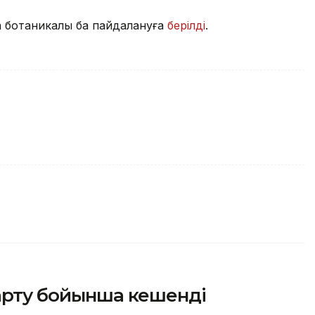
 ботаникалық бақ пайдалануға
берілді
.
зарту бойынша кешенді