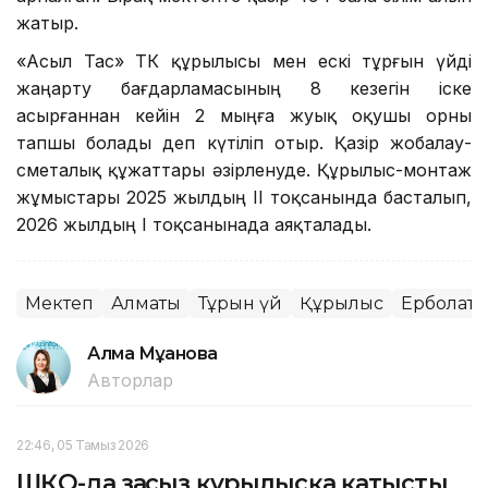
жатыр.
«Асыл Тас» ТК құрылысы мен ескі тұрғын үйді
жаңарту бағдарламасының 8 кезегін іске
асырғаннан кейін 2 мыңға жуық оқушы орны
тапшы болады деп күтіліп отыр. Қазір жобалау-
сметалық құжаттары әзірленуде. Құрылыс-монтаж
жұмыстары 2025 жылдың II тоқсанында басталып,
2026 жылдың I тоқсанынада аяқталады.
Мектеп
Алматы
Тұрғын үй
Құрылыс
Ерболат 
Алма Мұқанова
Авторлар
22:46, 05 Тамыз 2026
ШҚО-да заңсыз құрылысқа қатысты