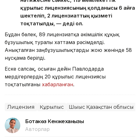
құрылыс лицензиясының қолданысы 6 айға
шектеліп, 2 лицензиаттың қызметі
тоқтатылды, — деді ол.
Бұдан бөлек, 89 лицензиатқа әкімшілік құқық
бұзушылық туралы хаттама рәсімделді.
Анықталған заңбұзушылықтарды жою жөнінде 58
нұсқама берілді.
Еске салсақ, осыған дейін Павлодарда
мердігерлердің 20 құрылыс лицензиясы
тоқтатылғаны
хабарланған
.
Лицензия
Құрылыс
Шығыс Қазақстан облысы
Ботакөз Кенжеханқызы
Авторлар