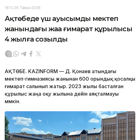
18:11, 05 Тамыз 2026
Ақтөбеде үш ауысымды мектеп
жанындағы жаңа ғимарат құрылысы
4 жылға созылды
АҚТӨБЕ. KAZINFORM — Д. Қонаев атындағы
мектеп-гимназиясы жанынан 600 орындық қосалқы
ғимарат салынып жатыр. 2023 жылы басталған
құрылыс жаңа оқу жылына дейін аяқталмауы
мүмкін.