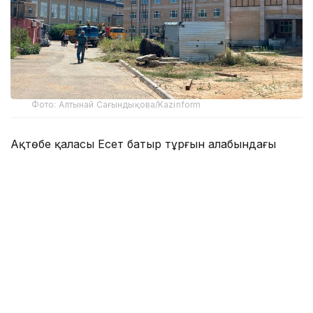
Фото: Алтынай Сағындықова/Kazinform
Ақтөбе қаласы Есет батыр тұрғын алабындағы
мектеп-гимназия үш ауысымды білім ордасы.
Мұнда 3300-ден астам бала білім алады. Мектеп 1
200 орынға шақталған, екі ауысымда 2,5 мың бала
оқи алады. Ата-аналары әлеуметтік желі арқылы
осы мәселені көтеріп, Оқу-ағарту министрлігіне,
мемлекеттік орган өкілдеріне шағым түсірді. Онда
он жылдан астам уақыттан бері үш ауысымды
мектеп мәселесі шешілмегенін, балалардың
қосымша үйірмеге қатысу құқығынан айырылғанын