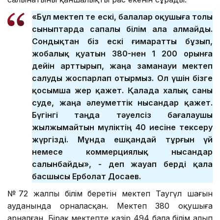
«Бұл мектеп өте ескі, балалар оқушыға толы
сыныптарда сапалы білім ала алмайды.
Сондықтан біз ескі ғимаратты бұзып,
жобалық қуатын 380-нен 1 200 орынға
дейін арттырып, жаңа заманауи мектеп
салуды жоспарлап отырмыз. Ол үшін бізге
қосымша жер қажет. Қалада халық саны
өсуде, жаңа әлеуметтік нысандар қажет.
Бүгінгі таңда тәуелсіз бағалаушы
жылжымайтын мүліктің 40 иесіне тексеру
жүргізді. Мұнда ешқандай тұрғын үй
немесе коммерциялық нысандар
салынбайды», - деп жауап берді қала
басшысы Ерболат Досаев.
№72 жалпы білім беретін мектеп Таугүл шағын
ауданында орналасқан. Мектеп 380 оқушыға
арналған. Бірақ мектепте қазір 494 бала білім алып