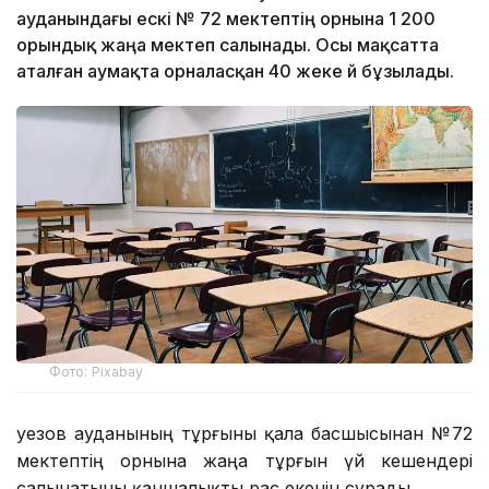
ауданындағы ескі № 72 мектептің орнына 1 200
орындық жаңа мектеп салынады. Осы мақсатта
аталған аумақта орналасқан 40 жеке үй бұзылады.
Фото: Pixabay
Әуезов ауданының тұрғыны қала басшысынан №72
мектептің орнына жаңа тұрғын үй кешендері
салынатыны қаншалықты рас екенін сұрады.