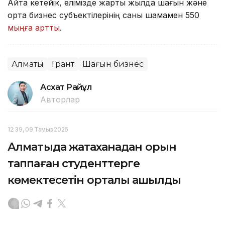
Айта кетейік, елімізде жарты жылда шағын және
орта бизнес субъектілерінің саны шамамен 550
мыңға артты
.
Алматы
Грант
Шағын бизнес
Асхат Райқұл
Авторлар
12:39, 09 Тамыз 2026
Алматыда жатақханадан орын
таппаған студенттерге
көмектесетін орталық ашылды