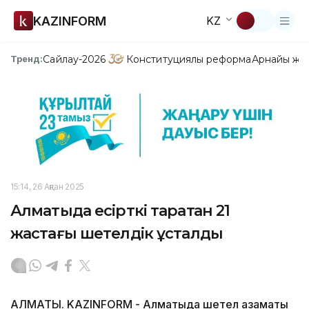
KAZINFORM
KZ
Сайлау-2026
Конституциялық реформа
Арнайы жо
Тренд:
15:14, 26 Ақпан 2025
Алматыда есірткі таратқан 21
жастағы шетелдік ұсталды
АЛМАТЫ. KAZINFORM - Алматыда шетел азаматы