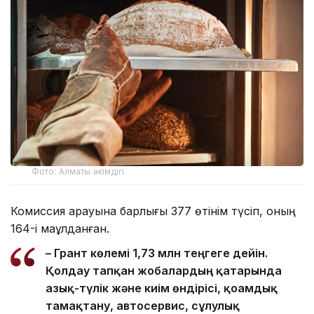
Фото: Алматы әкімдігі
Комиссия қарауына барлығы 377 өтінім түсіп, оның
164-і мақұлданған.
– Грант көлемі 1,73 млн теңгеге дейін.
Қолдау тапқан жобалардың қатарында
азық-түлік және киім өндірісі, қоғамдық
тамақтану, автосервис, сұлулық