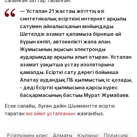
салынған заттар табылған.
— Ұсталған 21 жастағы жігіттің өзі
синтетикалық есірткіні интернет арқылы
сатумен айналысқанын мойындады.
Шетелдік азамат қаламызға бірнеше ай
бұрын келіп, автокөлікті жалға алған.
Жұмысының ақысын электронды
аударымдар арқылы алып отырған. Ұсталған
азамат уақытша ұстау изоляторына
қамалды. Есірткі сату дерегі бойынша
Алатау аудандық ПБ қылмыстық іс қозғады,
- деді Есірткі қылмысына қарсы күрес
басқармасының бастығы Мұрат Жұмабаев.
Еске салайық, бұған дейін Шымкентте есірткі
таратқан
екі әйел ұсталғанын
жазғанбыз.
Есірткімен күрес
Алматы
Қылмыс
Полиция
И