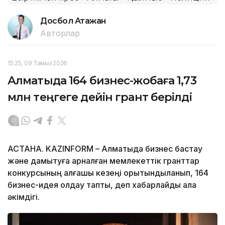
Досбол Атажан
Авторлар
15:25, 09 Тамыз 2026
Алматыда 164 бизнес-жобаға 1,73
млн теңгеге дейін грант берілді
АСТАНА. KAZINFORM – Алматыда бизнес бастау
және дамытуға арналған мемлекеттік гранттар
конкурсының алғашқы кезеңі қорытындыланып, 164
бизнес-идея қолдау тапты, деп хабарлайды қала
әкімдігі.