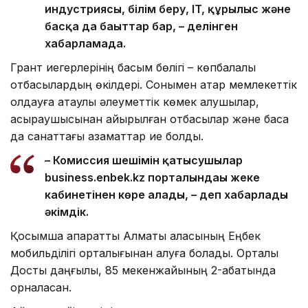
индустриясы, білім беру, IT, құрылыс және
басқа да бағыттар бар, – делінген
хабарламада.
Грант иегерлерінің басым бөлігі – көпбалалы
отбасылардың өкілдері. Сонымен қатар мемлекеттік
қолдауға атаулы әлеуметтік көмек алушылар,
асыраушысынан айырылған отбасылар және басқа
да санаттағы азаматтар ие болды.
– Комиссия шешімін қатысушылар
business.enbek.kz порталындағы жеке
кабинетінен көре алады, – деп хабарлады
әкімдік.
Қосымша ақпаратты Алматы қаласының Еңбек
мобильділігі орталығынан алуға болады. Орталық
Достық даңғылы, 85 мекенжайының 2-қабатында
орналасқан.