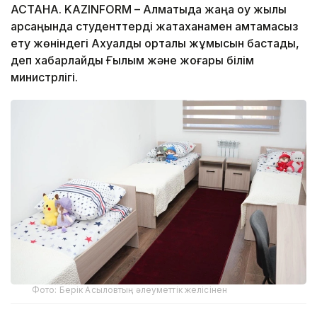
АСТАНА. KAZINFORM – Алматыда жаңа оқу жылы
қарсаңында студенттерді жатақханамен қамтамасыз
ету жөніндегі Ахуалдық орталық жұмысын бастады,
деп хабарлайды Ғылым және жоғары білім
министрлігі.
Фото: Берік Асыловтың әлеуметтік желісінен