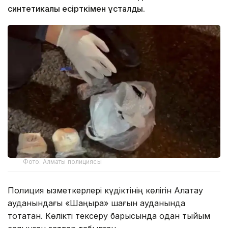
синтетикалық есірткімен ұсталды.
Фото: Алматы полициясы
Полиция қызметкерлері күдіктінің көлігін Алатау
ауданындағы «Шаңырақ» шағын ауданында
тоқтатқан. Көлікті тексеру барысында одан тыйым