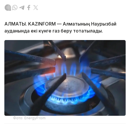
АЛМАТЫ. KAZINFORM — Алматының Наурызбай
ауданында екі күнге газ беру тоқтатылады.
Фото: EnergyProm