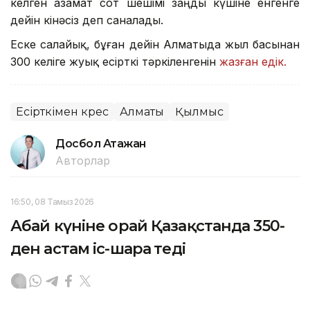
келген азамат сот шешімі заңды күшіне енгенге
дейін кінәсіз деп саналады.
Еске салайық, бұған дейін Алматыда жыл басынан
300 келіге жуық есірткі тәркіленгенін
жазған едік.
Есірткімен күрес
Алматы
Қылмыс
Досбол Атажан
Авторлар
16:50, 08 Тамыз 2026
Абай күніне орай Қазақстанда 350-
ден астам іс-шара өтеді