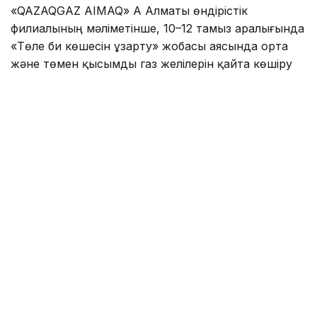
«QAZAQGAZ AIMAQ» АҚ Алматы өндірістік
филиалының мәліметінше, 10–12 тамыз аралығында
«Төле би көшесін ұзарту» жобасы аясында орта
және төмен қысымды газ желілерін қайта көшіру
жұмыстары жүргізіледі.
Осыған байланысты көрсетілген кезеңде
Сабденов — Алатау — Әшімов — Райымбек
көшелерінің шекарасындағы тұрғын үйлер мен
өзге де нысандарға газ беру уақытша
тоқтатылады.
Жалпы аудан бойынша 1 153 жеке тұрғын үй, 515
көппәтерлі тұрғын үй (барлығы 5 112 пәтер) және 5
өндірістік кәсіпорында газ болмайды.
Еске салайық, Алматыда МИБ пен ПИК қарыздары
коммуналдық төлем түбіртегінде
көрсетіледі
.