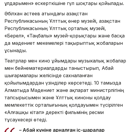
ұлдарымен» ескерткішіне гүл шоқтары қойылады.
Әбілхан Қастеев атындағы Қазақстан
Республикасының Ұлттық өнер музейі, Қазақстан
Республикасының Ұлттық орталық музейі,
«Берел», «Таңбалы» музей-қорықтары және басқа
да мәдениет мекемелері тақырыптық жобаларын
ұсынады.
Театрлар мен кино ұйымдары музыкалық жобалар
мен бейнематериалдарды таныстырып, Абай
шығармалары желісінде сахналанған
қойылымдардан үзінділер көрсетеді. 10 тамызда
Алматыда Мәдениет және ақпарат министрлігінің
тапсырысымен және Ұлттық киноны қолдау
мемлекеттік орталығының қолдауымен түсірілген
«Алғашқы кітап» деректі фильмінің ресми
тұсаукесері өтеді.
– Абай күніне арналған іс-шаралар