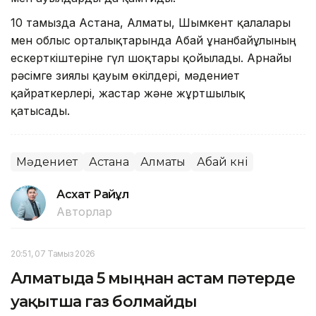
10 тамызда Астана, Алматы, Шымкент қалалары
мен облыс орталықтарында Абай Құнанбайұлының
ескерткіштеріне гүл шоқтары қойылады. Арнайы
рәсімге зиялы қауым өкілдері, мәдениет
қайраткерлері, жастар және жұртшылық
қатысады.
Мәдениет
Астана
Алматы
Абай күні
Асхат Райқұл
Авторлар
20:51, 07 Тамыз 2026
Алматыда 5 мыңнан астам пәтерде
уақытша газ болмайды