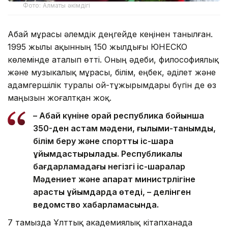
Фото: Алматы әкімдігі
Абай мұрасы әлемдік деңгейде кеңінен танылған.
1995 жылы ақынның 150 жылдығы ЮНЕСКО
көлемінде аталып өтті. Оның әдеби, философиялық
және музыкалық мұрасы, білім, еңбек, әділет және
адамгершілік туралы ой-тұжырымдары бүгін де өз
маңызын жоғалтқан жоқ.
– Абай күніне орай республика бойынша
350-ден астам мәдени, ғылыми-танымдық,
білім беру және спорттық іс-шара
ұйымдастырылады. Республикалық
бағдарламадағы негізгі іс-шаралар
Мәдениет және ақпарат министрлігіне
қарасты ұйымдарда өтеді, – делінген
ведомство хабарламасында.
7 тамызда Ұлттық академиялық кітапханада