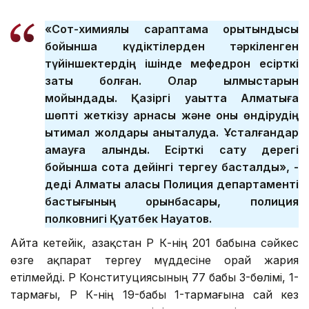
«Сот-химиялық сараптама қорытындысы
бойынша күдіктілерден тәркіленген
түйіншектердің ішінде мефедрон есірткі
заты болған. Олар қылмыстарын
мойындады. Қазіргі уақытта Алматыға
шөпті жеткізу арнасы және оны өндірудің
ықтимал жолдары анықталуда. Ұсталғандар
қамауға алынды. Есірткі сату дерегі
бойынша сотқа дейінгі тергеу басталды», -
деді Алматы қаласы Полиция департаменті
бастығының орынбасары, полиция
полковнигі Қуатбек Науатов.
Айта кетейік, Қазақстан ҚР ҚК-нің 201 бабына сәйкес
өзге ақпарат тергеу мүддесіне орай жария
етілмейді. ҚР Конституциясының 77 бабы 3-бөлімі, 1-
тармағы, ҚР ҚК-нің 19-бабы 1-тармағына сай кез