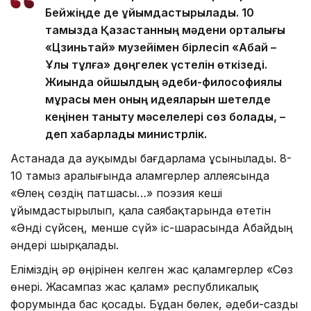
Бейжіңде де ұйымдастырылады. 10
тамызда Қазақстанның мәдени орталығы
«Цзиньтай» музейімен бірлесіп «Абай –
Ұлы тұлға» дөңгелек үстелін өткізеді.
Жиында ойшылдың әдеби-философиялық
мұрасы мен оның идеяларын шетелде
кеңінен таныту мәселелері сөз болады, –
деп хабарлады министрлік.
Астанада да ауқымды бағдарлама ұсынылады. 8-
10 тамыз аралығында Қаламгерлер аллеясында
«Өлең сөздің патшасы…» поэзия кеші
ұйымдастырылып, қала саябақтарында өтетін
«Әнді сүйсең, менше сүй» іс-шарасында Абайдың
әндері шырқалады.
Еліміздің әр өңірінен келген жас қаламгерлер «Сөз
өнері. Жасампаз жас қалам» республикалық
форумында бас қосады. Бұдан бөлек, әдеби-сазды