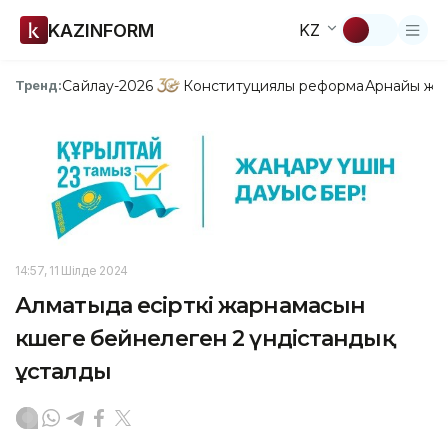
KAZINFORM
KZ
Сайлау-2026
Конституциялық реформа
Арнайы жо
Тренд:
14:57, 11 Шілде 2024
Алматыда есірткі жарнамасын
көшеге бейнелеген 2 үндістандық
ұсталды