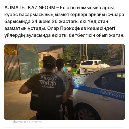
АЛМАТЫ. KAZINFORM – Есірткі қылмысына қарсы
күрес басқармасының қызметкерлері арнайы іс-шара
барысында 24 және 26 жастағы екі Үндістан
азаматын ұстады. Олар Прокофьев көшесіндегі
үйлердің ауласында есірткі бетбелгісін қойып жатқан.
Фото: Kazinform