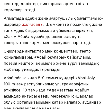
кештер, дәрістер, викториналар мен кітап
көрмелері өтеді.
Алматыда әдеби және ағартушылық бағыттағы іс-
шаралар
жалғасады
. Шымкентте поэзиялық және
танымдық бағдарламалар ұйымдастырылып,
«Хакім Абай» музейінде ашық есік күні,
тақырыптық көрме мен экскурсиялар өтеді.
Өңірлерде айтыстар мен концерттер, театр
қойылымдары, «Абай оқулары» байқаулары,
поэзия кештері, көрмелер және түрлі танымдық
жобалар ұйымдастырылады.
Абай облысында 8-9 тамыз күндері «Abai Joly –
100 miles» республикалық ультрамарафоны
өткізілсе, 10 тамызда «Адамзаттың Абайы»
ақындар айтысы өтеді. Мерекелік іс-шаралар
облыс орталықтарымен қатар қалалар, аудандар
мен ауылдарды да қамтиды.