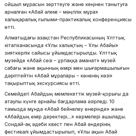
ойшыл мұрасын зерттеуге және кеңінен танытуға
арналған «Абай әлемі – мәңгілік мұра»
халықаралық ғылыми-практикалық конференциясы
өтті.
Алматыдағы Қазақстан Республикасының Ұлттық
кітапханасында «Ұлы халықтың – Ұлы Абайы»
зияткерлік сайысы ұйымдастырылды. Ұлттық
музейде «Абай сөзі – ұрпаққа аманат» музей
сабағы және ақынның өмірі мен шығармашылығын
дәріптейтін «Абай мұралары – көненің көзі»
тақырыптық экскурсиясы өтті.
Семейдегі Абайдың мемлекеттік музей-қорығы да
атаулы күнге арнайы бағдарлама әзірледі. 10
тамызда мұнда «Абай бейнелеу өнерінде» және
«Абайдың өмір деректері…» көрмелері ашылады.
Сондай-ақ әдеби квест пен Абай әндерінің
фестивалі ұйымдастырылып, «Ұлы ақын Абай