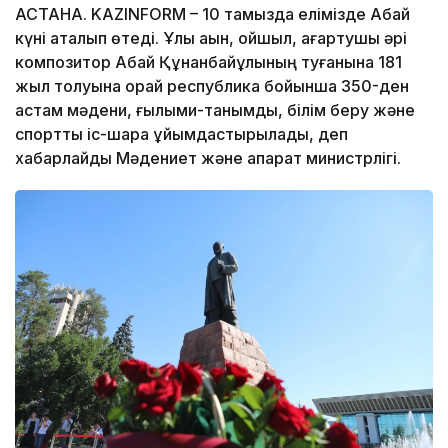
АСТАНА. KAZINFORM – 10 тамызда елімізде Абай
күні аталып өтеді. Ұлы ақын, ойшыл, ағартушы әрі
композитор Абай Құнанбайұлының туғанына 181
жыл толуына орай республика бойынша 350-ден
астам мәдени, ғылыми-танымдық, білім беру және
спорттық іс-шара ұйымдастырылады, деп
хабарлайды Мәдениет және ақпарат министрлігі.