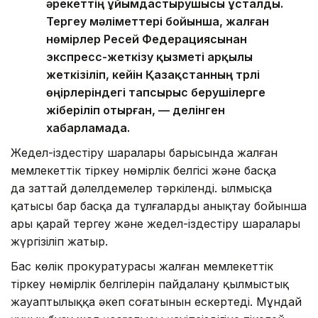
әрекеттің ұйымдастырушысы ұсталды.
Тергеу мәліметтері бойынша, жалған
нөмірлер Ресей Федерациясынан
экспресс-жеткізу қызметі арқылы
жеткізіліп, кейін Қазақстанның түрлі
өңірлеріндегі тапсырыс берушілерге
жіберіліп отырған, — делінген
хабарламада.
Жедел-іздестіру шаралары барысында жалған
мемлекеттік тіркеу нөмірлік белгісі және басқа
да заттай дәлелдемелер тәркіленді. Қылмысқа
қатысы бар басқа да тұлғаларды анықтау бойынша
ары қарай тергеу және жедел-іздестіру шаралары
жүргізіліп жатыр.
Бас көлік прокуратурасы жалған мемлекеттік
тіркеу нөмірлік белгілерін пайдалану қылмыстық
жауаптылыққа әкеп соғатынын ескертеді. Мұндай