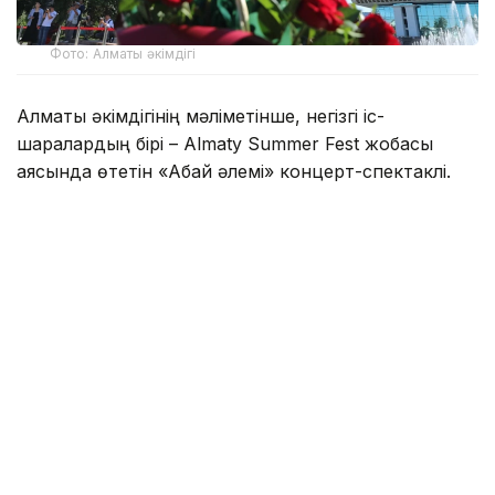
Фото: Алматы әкімдігі
Алматы әкімдігінің мәліметінше, негізгі іс-
шаралардың бірі – Almaty Summer Fest жобасы
аясында өтетін «Абай әлемі» концерт-спектаклі.
Ол 8 тамыз сағат 18:00-ден 22:00-ге дейін
«Алатау» дәстүрлі өнер театрының алдындағы
алаңда өтеді. Қойылымнан кейін мерекелік концерт
ұйымдастырылады.
Бағдарламада Мақпал Жүнісова, Жанар Дуғалова,
6ellucci, KeshYou, Асхат Тарғын, IL Canto квартеті,
Талғат Күзембаев, Ерлан Біләл, Нұрлыбек
Нағметов, Серік Исахан, Нұрлан Бердібаев, Біржан
Демеұлы, ISATAY өнер көрсетеді. Сондай-ақ
«Алатау» дәстүрлі өнер театрының артистері,
«АЛАТАУ» ансамблі және Медеу ауданының