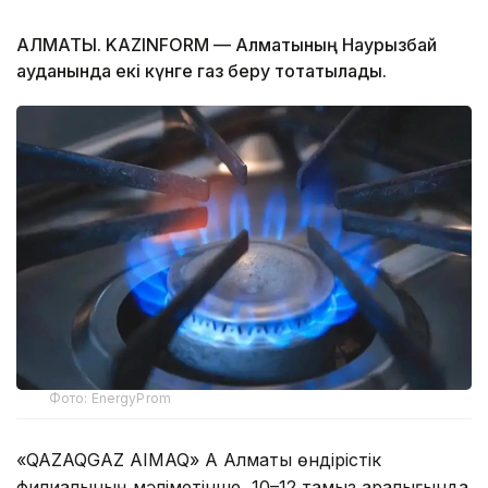
АЛМАТЫ. KAZINFORM — Алматының Наурызбай
ауданында екі күнге газ беру тоқтатылады.
Фото: EnergyProm
«QAZAQGAZ AIMAQ» АҚ Алматы өндірістік
филиалының мәліметінше, 10–12 тамыз аралығында