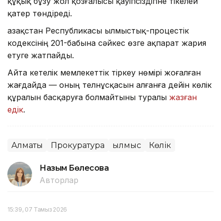
құқық бұзу жол қозғалысы қауіпсіздігіне тікелей
қатер төндіреді.
Қазақстан Республикасы Қылмыстық-процестік
кодексінің 201-бабына сәйкес өзге ақпарат жария
етуге жатпайды.
Айта кетелік мемлекеттік тіркеу нөмірі жоғалған
жағдайда — оның телнұсқасын алғанға дейін көлік
құралын басқаруға болмайтыны туралы
жазған
едік
.
Алматы
Прокуратура
Қылмыс
Көлік
Назым Бөлесова
Авторлар
15:39, 07 Тамыз 2026