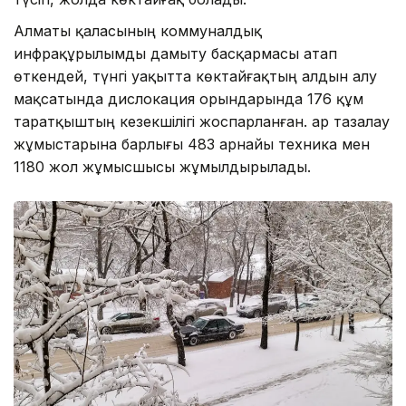
Алматы қаласының коммуналдық
инфрақұрылымды дамыту басқармасы атап
өткендей, түнгі уақытта көктайғақтың алдын алу
мақсатында дислокация орындарында 176 құм
таратқыштың кезекшілігі жоспарланған. Қар тазалау
жұмыстарына барлығы 483 арнайы техника мен
1180 жол жұмысшысы жұмылдырылады.