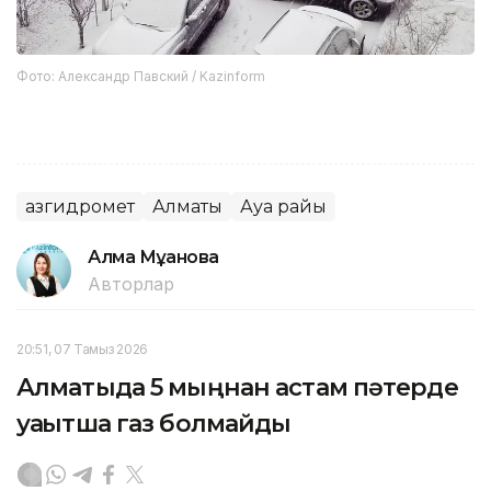
Фото: Александр Павский / Kazinform
Қазгидромет
Алматы
Ауа райы
Алма Мұқанова
Авторлар
20:51, 07 Тамыз 2026
Алматыда 5 мыңнан астам пәтерде
уақытша газ болмайды