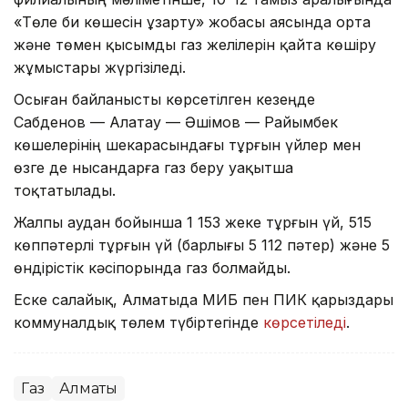
«Төле би көшесін ұзарту» жобасы аясында орта
және төмен қысымды газ желілерін қайта көшіру
жұмыстары жүргізіледі.
Осыған байланысты көрсетілген кезеңде
Сабденов — Алатау — Әшімов — Райымбек
көшелерінің шекарасындағы тұрғын үйлер мен
өзге де нысандарға газ беру уақытша
тоқтатылады.
Жалпы аудан бойынша 1 153 жеке тұрғын үй, 515
көппәтерлі тұрғын үй (барлығы 5 112 пәтер) және 5
өндірістік кәсіпорында газ болмайды.
Еске салайық, Алматыда МИБ пен ПИК қарыздары
коммуналдық төлем түбіртегінде
көрсетіледі
.
Газ
Алматы