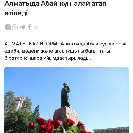
Алматыда Абай күні қалай атап
өтіледі
АЛМАТЫ. KAZINFORM –Алматыда Абай күніне орай
әдеби, мәдени және ағартушылық бағыттағы
бірқатар іс-шара ұйымдастырылады.