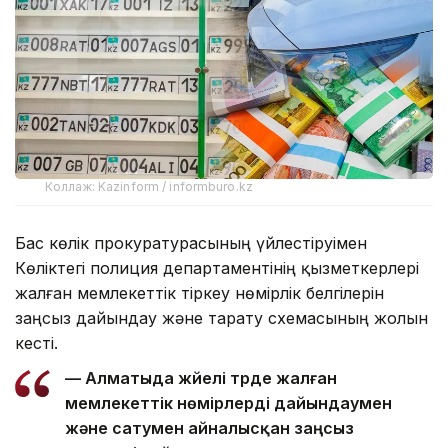
Коллаж: Kazinform / informburo.kz
Бас көлік прокуратурасының үйлестіруімен
Көліктегі полиция департаментінің қызметкерлері
жалған мемлекеттік тіркеу нөмірлік белгілерін
заңсыз дайындау және тарату схемасының жолын
кесті.
— Алматыда жүйелі түрде жалған
мемлекеттік нөмірлерді дайындаумен
және сатумен айналысқан заңсыз