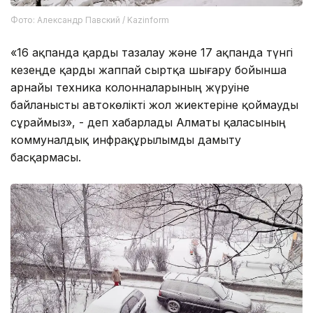
Фото: Александр Павский / Kazinform
«16 ақпанда қарды тазалау және 17 ақпанда түнгі
кезеңде қарды жаппай сыртқа шығару бойынша
арнайы техника колонналарының жүруіне
байланысты автокөлікті жол жиектеріне қоймауды
сұраймыз», - деп хабарлады Алматы қаласының
коммуналдық инфрақұрылымды дамыту
басқармасы.