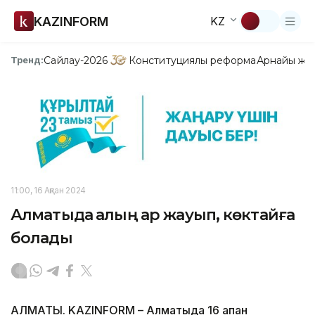
KAZINFORM
KZ
Сайлау-2026
Конституциялық реформа
Арнайы жо
Тренд:
11:00, 16 Ақпан 2024
Алматыда қалың қар жауып, көктайғақ
болады
АЛМАТЫ. KAZINFORM – Алматыда 16 ақпан