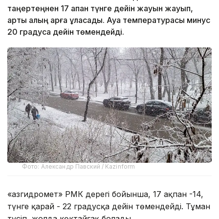
таңертеңнен 17 ақпан түнге дейін жауын жауып,
арты қалың қарға ұласады. Ауа температурасы минус
20 градусқа дейін төмендейді.
Фото: Александр Павский / Kazinform
«Қазгидромет» РМК дерегі бойынша, 17 ақпан -14,
түнге қарай - 22 градусқа дейін төмендейді. Тұман
түсіп, жолда көктайғақ болады.