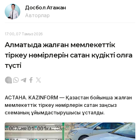
Досбол Атажан
Авторлар
17:00, 07 Тамыз 2026
Алматыда жалған мемлекеттік
тіркеу нөмірлерін сатқан күдікті қолға
түсті
АСТАНА. KAZINFORM — Қазақстан бойынша жалған
мемлекеттік тіркеу нөмірлерін сатқан заңсыз
схеманың ұйымдастырушысы ұсталды.