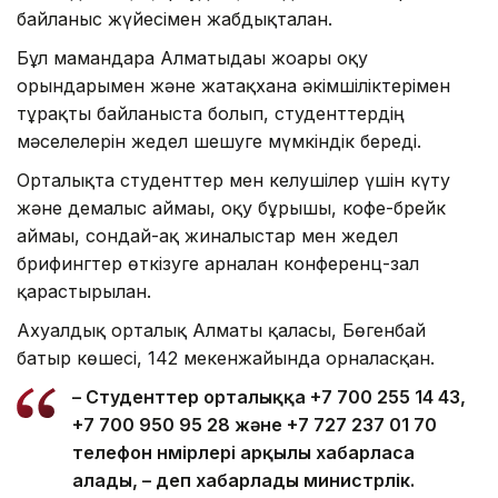
байланыс жүйесімен жабдықталған.
Бұл мамандарға Алматыдағы жоғары оқу
орындарымен және жатақхана әкімшіліктерімен
тұрақты байланыста болып, студенттердің
мәселелерін жедел шешуге мүмкіндік береді.
Орталықта студенттер мен келушілер үшін күту
және демалыс аймағы, оқу бұрышы, кофе-брейк
аймағы, сондай-ақ жиналыстар мен жедел
брифингтер өткізуге арналған конференц-зал
қарастырылған.
Ахуалдық орталық Алматы қаласы, Бөгенбай
батыр көшесі, 142 мекенжайында орналасқан.
– Студенттер орталыққа +7 700 255 14 43,
+7 700 950 95 28 және +7 727 237 01 70
телефон нөмірлері арқылы хабарласа
алады, – деп хабарлады министрлік.