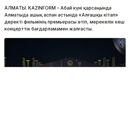
АЛМАТЫ. KAZINFORM – Абай күні қарсаңында
Алматыда ашық аспан астында «Алғашқы кітап»
деректі фильмінің премьерасы өтіп, мерекелік кеш
концерттік бағдарламамен жалғасты.