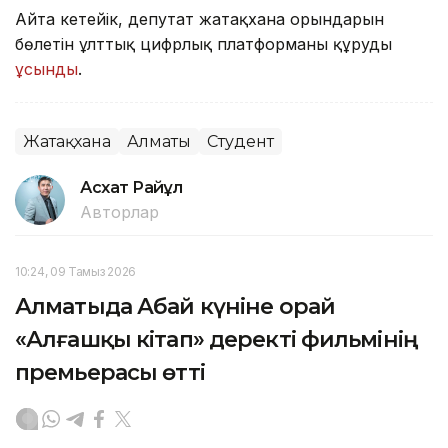
Айта кетейік, депутат жатақхана орындарын
бөлетін ұлттық цифрлық платформаны құруды
ұсынды
.
Жатақхана
Алматы
Студент
Асхат Райқұл
Авторлар
10:24, 09 Тамыз 2026
Алматыда Абай күніне орай
«Алғашқы кітап» деректі фильмінің
премьерасы өтті