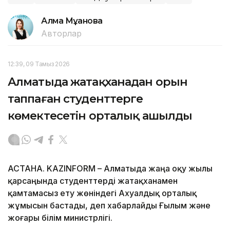
Алма Мұқанова
Авторлар
12:39, 09 Тамыз 2026
Алматыда жатақханадан орын
таппаған студенттерге
көмектесетін орталық ашылды
АСТАНА. KAZINFORM – Алматыда жаңа оқу жылы
қарсаңында студенттерді жатақханамен
қамтамасыз ету жөніндегі Ахуалдық орталық
жұмысын бастады, деп хабарлайды Ғылым және
жоғары білім министрлігі.