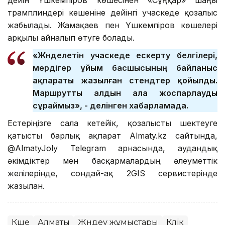
трамплиндері кешеніне дейінгі учаскеде қозғалыс
жабылады. Жамақаев пен Үшкемпіров көшелері
арқылы айналып өтуге болады.
«Жөнделетін учаскеде ескерту белгілері,
мердігер ұйым басшысының байланыс
ақпараты жазылған стендтер қойылды.
Маршрутты алдын ала жоспарлауды
сұраймыз», - делінген хабарламада.
Естеріңізге сала кетейік, қозғалысты шектеуге
қатысты барлық ақпарат Almaty.kz сайтында,
@AlmatyJoly Telegram арнасында, аудандық
әкімдіктер мен басқармалардың әлеуметтік
желілерінде, сондай-ақ 2GIS сервистерінде
жазылған.
Көше
Алматы
Жөндеу жұмыстары
Көлік