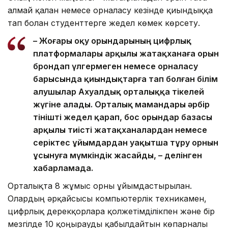
алмай қалған немесе орналасу кезінде қиындыққа
тап болған студенттерге жедел көмек көрсету.
– Жоғары оқу орындарының цифрлық
платформалары арқылы жатақханаға орын
брондап үлгермеген немесе орналасу
барысында қиындықтарға тап болған білім
алушылар Ахуалдық орталыққа тікелей
жүгіне алады. Орталық мамандары әрбір
өтінішті жедел қарап, бос орындар базасы
арқылы тиісті жатақханалардан немесе
серіктес ұйымдардан уақытша тұру орнын
ұсынуға мүмкіндік жасайды, – делінген
хабарламада.
Орталықта 8 жұмыс орны ұйымдастырылған.
Олардың әрқайсысы компьютерлік техникамен,
цифрлық дерекқорларға қолжетімділікпен және бір
мезгілде 10 қоңырауды қабылдайтын көпарналы