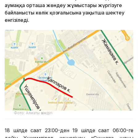
аумаққа орташа жөндеу жұмыстары жүргізуге
байланысты көлік қозғалысына уақытша шектеу
енгізіледі.
Фото: Алматы әкімдігі
18 шілде сағат 23:00-ден 19 шілде сағат 06:00-ге
дейін Үшкемпіров көшесінен «Сұңқар» шаңғы