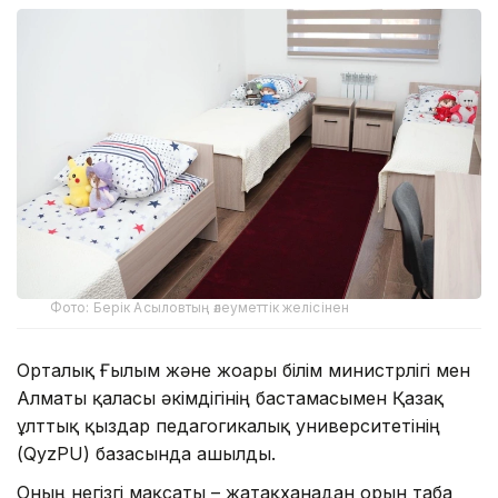
Фото: Берік Асыловтың әлеуметтік желісінен
Орталық Ғылым және жоғары білім министрлігі мен
Алматы қаласы әкімдігінің бастамасымен Қазақ
ұлттық қыздар педагогикалық университетінің
(QyzPU) базасында ашылды.
Оның негізгі мақсаты – жатақханадан орын таба