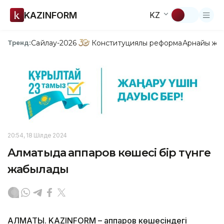
KAZINFORM
KZ
Сайлау-2026
Конституциялық реформа
Арнайы жо
Тренд:
20:54, 18 Шілде 2024
Алматыда Қаппаров көшесі бір түнге
жабылады
АЛМАТЫ. KAZINFORM – Қаппаров көшесіндегі