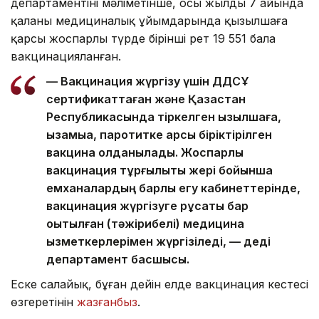
департаментінің мәліметінше, осы жылдың 7 айында
қаланың медициналық ұйымдарында қызылшаға
қарсы жоспарлы түрде бірінші рет 19 551 бала
вакцинацияланған.
— Вакцинация жүргізу үшін ДДСҰ
сертификаттаған және Қазақстан
Республикасында тіркелген қызылшаға,
қызамыққа, паротитке қарсы біріктірілген
вакцина қолданылады. Жоспарлы
вакцинация тұрғылықты жері бойынша
емханалардың барлық егу кабинеттерінде,
вакцинация жүргізуге рұқсаты бар
оқытылған (тәжірибелі) медицина
қызметкерлерімен жүргізіледі, — деді
департамент басшысы.
Еске салайық, бұған дейін елде вакцинация кестесі
өзгеретінін
жазғанбыз
.