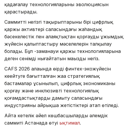
қадағалау технологияларының эволюциясын
қарастырады.
Саммиттің негізгі тақырыптарының бірі цифрлық
қаржы активтері саласындағы жаһандық
бәсекелестік пен алаяқтықтан қорғаудың ұжымдық
жүйесін қалыптастыру мәселелерін талқылау
болады. Бұл -заманауи қаржы технологияларына
деген сенімді нығайтатын маңызды негіз.
CAFS 2026 алаңында өңірдің финтех-экожүйесін
кеңейтуге бағытталған жаңа стратегиялық
бастамалар ұсынылып, цифрлық экономиканы
қорғау және инклюзивті технологиялық
қоғамдастықтарды дамыту саласындағы
индустрияның айрықша жетістіктері атап өтіледі.
Айта кетелік әйел көшбасшылардың әлемдік
саммиті Астанада өтуі
ықтимал
.