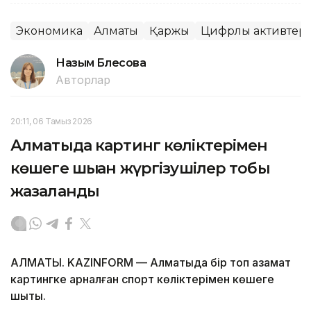
Экономика
Алматы
Қаржы
Цифрлық активтер
Назым Бөлесова
Авторлар
20:11, 06 Тамыз 2026
Алматыда картинг көліктерімен
көшеге шыққан жүргізушілер тобы
жазаланды
АЛМАТЫ. KAZINFORM — Алматыда бір топ азамат
картингке арналған спорт көліктерімен көшеге
шықты.