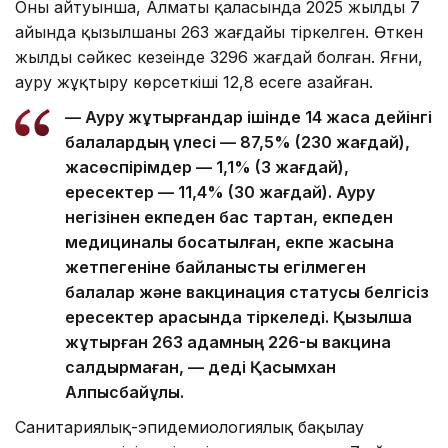
Оның айтуынша, Алматы қаласында 2025 жылдың 7
айында қызылшаның 263 жағдайы тіркелген. Өткен
жылдың сәйкес кезеңінде 3296 жағдай болған. Яғни,
ауру жұқтыру көрсеткіші 12,8 есеге азайған.
— Ауру жұқтырғандар ішінде 14 жасқа дейінгі
балалардың үлесі — 87,5% (230 жағдай),
жасөспірімдер — 1,1% (3 жағдай),
ересектер — 11,4% (30 жағдай). Ауру
негізінен екпеден бас тартқан, екпеден
медициналық босатылған, екпе жасына
жетпегеніне байланысты егілмеген
балалар және вакцинация статусы белгісіз
ересектер арасында тіркеледі. Қызылша
жұқтырған 263 адамның 226-ы вакцина
салдырмаған, — деді Қасымхан
Алпысбайұлы.
Санитариялық-эпидемиологиялық бақылау