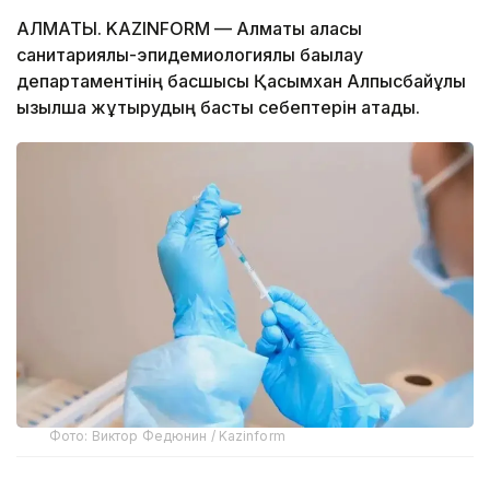
АЛМАТЫ. KAZINFORM — Алматы қаласы
санитариялық-эпидемиологиялық бақылау
департаментінің басшысы Қасымхан Алпысбайұлы
қызылша жұқтырудың басты себептерін атады.
Фото: Виктор Федюнин / Kazinform