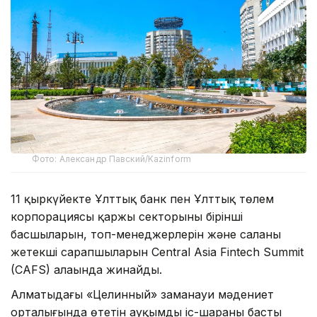
Фото: Александр Павский/Kazinform
11 қыркүйекте Ұлттық банк пен Ұлттық төлем
корпорациясы қаржы секторының бірінші
басшыларын, топ-менеджерлерін және саланың
жетекші сарапшыларын Central Asia Fintech Summit
(CAFS) алаңында жинайды.
Алматыдағы «Целинный» заманауи мәдениет
орталығында өтетін ауқымды іс-шараның басты