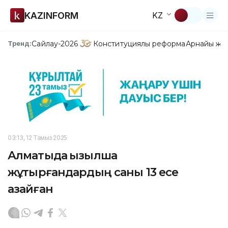
KAZINFORM
KZ
Сайлау-2026
Конституциялық реформа
Арнайы жо
Тренд:
03:13, 12 Тамыз 2025
Алматыда қызылша
жұқтырғандардың саны 13 есе
азайған