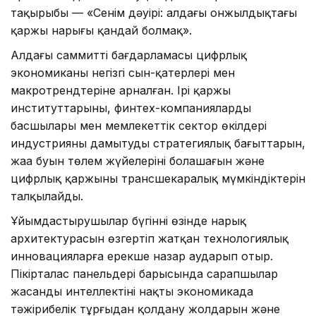
тақырыбы — «Сенім дәуірі: алдағы онжылдықтағы
қаржы нарығы қандай болмақ».
Алдағы саммиттің бағдарламасы цифрлық
экономиканың негізгі сын-қатерлері мен
макротрендтеріне арналған. Ірі қаржы
институттарының, финтех-компаниялардың
басшылары мен мемлекеттік сектор өкілдері
индустрияны дамытудың стратегиялық бағыттарын,
жаңа буын төлем жүйелерінің болашағын және
цифрлық қаржының трансшекаралық мүмкіндіктерін
талқылайды.
Ұйымдастырушылар бүгіннің өзінде нарық
архитектурасын өзгертіп жатқан технологиялық
инновацияларға ерекше назар аударып отыр.
Пікірталас панельдері барысында сарапшылар
жасанды интеллектіні нақты экономикада
тәжірибелік тұрғыдан қолдану жолдарын және