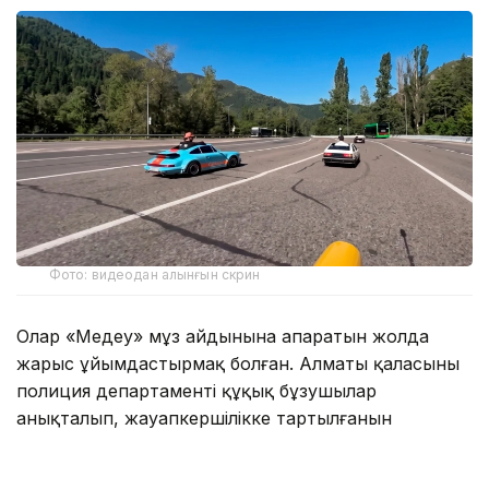
Фото: видеодан алынғын скрин
Олар «Медеу» мұз айдынына апаратын жолда
жарыс ұйымдастырмақ болған. Алматы қаласының
полиция департаменті құқық бұзушылар
анықталып, жауапкершілікке тартылғанын
мәлімдеді.
— Тексеру нәтижесінде оқиғаға қатысқан