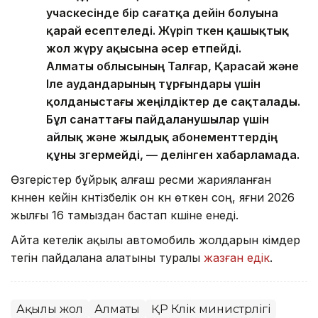
учаскесінде бір сағатқа дейін болуына
қарай есептеледі. Жүріп өткен қашықтық
жол жүру ақысына әсер етпейді.
Алматы облысының Талғар, Қарасай және
Іле аудандарының тұрғындары үшін
қолданыстағы жеңілдіктер де сақталады.
Бұл санаттағы пайдаланушылар үшін
айлық және жылдық абонементтердің
құны өзгермейді, — делінген хабарламада.
Өзгерістер бұйрық алғаш ресми жарияланған
күннен кейін күнтізбелік он күн өткен соң, яғни 2026
жылғы 16 тамыздан бастап күшіне енеді.
Айта кетелік ақылы автомобиль жолдарын кімдер
тегін пайдалана алатыны туралы
жазған едік
.
Ақылы жол
Алматы
ҚР Көлік министрлігі