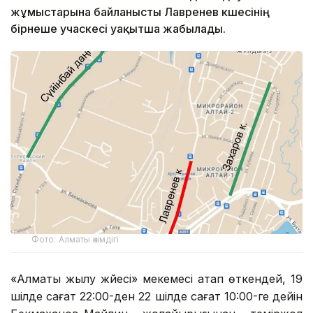
жұмыстарына байланысты Лавренев көшесінің
бірнеше учаскесі уақытша жабылады.
Фото: Алматы әкімдігі
«Алматы жылу жүйесі» мекемесі атап өткендей, 19
шілде сағат 22:00-ден 22 шілде сағат 10:00-ге дейін