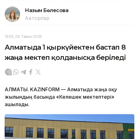
Назым Бөлесова
Авторлар
16:55, 06 Тамыз 2026
Алматыда 1 қыркүйектен бастап 8
жаңа мектеп қолданысқа беріледі
АЛМАТЫ. KAZINFORM — Алматыда жаңа оқу
жылындың басында «Келешек мектептері»
ашылады.