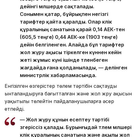
дейінгі мөлшерде сақталады.
Сонымен қатар, бұйрықпен негізгі
тарифтер қайта қаралды. Олар көлік
құралының санатына қарай 0,14 АЕК-тен
(605,5 теңге) 0,44 АЕК-ке (1903 теңге)
дейін белгіленген. Алайда бұл тарифтер
жол жүру ақысы тіркелген күннен кейін
жеті жұмыс күні ішінде төленбеген
жағдайда ғана қолданылады, — делінген
министрлік хабарламасында.
Енгізілген өзгерістер төлем тәртібін сақтауды
ынталандыруға бағытталған және жол жүру ақысын
уақытылы төлейтін пайдаланушыларға әсер
етпейді.
— Жол жүру құнын есептеу тәртібі
өзгеріссіз қалады. Бұрынғыдай төлем мөлшері
көлік құралының санатына және ақылы жол