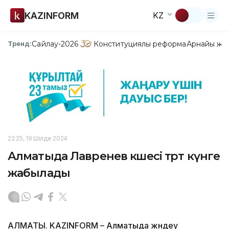
KAZINFORM
KZ
Сайлау-2026
Конституциялық реформа
Арнайы жо
Тренд:
22:25, 19 Шілде 2024
Алматыда Лавренев көшесі төрт күнге
жабылады
АЛМАТЫ. KAZINFORM – Алматыда жөндеу