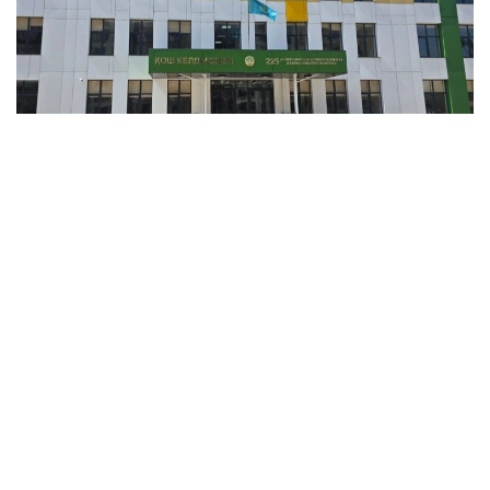
Фото: Алматы қаласының әкімдігі
11 700 оқушыға арналған сегіз «Келешек мектебі»
жеке инвесторлардан «дайын өнім» механизмі
бойынша сатып алынып жатыр. Оларға барлық
инженерлік-коммуникациялық инфрақұрылымы
жүргізілген.
Алматы әкімдігінің мәліметінше, былтыр желтоқсан
айында сегіз нысанның барлығында құрылыс-
монтаж жұмыстары аяқталып, нысандарға