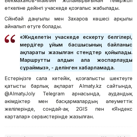
Бекмаханов-Майлин жолайырығынан теміржол
өткеліне дейінгі учаскеде қозғалыс жабылады.
Сүйінбай даңғылы мен Захаров көшесі арқылы
айналып өтуге болады.
«Жөнделетін учаскеде ескерту белгілері,
мердігер ұйым басшысының байланыс
ақпараты жазылған стендтер қойылады.
Маршрутты алдын ала жоспарлауды
сұраймыз», - делінген хабарламада.
Естеріңізге сала кетейік, қозғалысты шектеуге
қатысты барлық ақпарат Almaty.kz сайтында,
@AlmatyJoly Telegram арнасында, аудандық
әкімдіктер мен басқармалардың әлеуметтік
желілерінде, сондай-ақ 2GIS пен «Яндекс
карталар» сервистерінде жазылған.