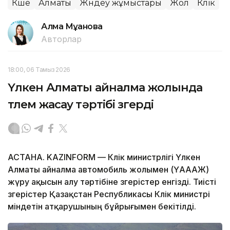
Көше
Алматы
Жөндеу жұмыстары
Жол
Көлік
Алма Мұқанова
Авторлар
18:00, 06 Тамыз 2026
Үлкен Алматы айналма жолында
төлем жасау тәртібі өзгерді
АСТАНА. KAZINFORM — Көлік министрлігі Үлкен
Алматы айналма автомобиль жолымен (ҮАААЖ)
жүру ақысын алу тәртібіне өзгерістер енгізді. Тиісті
өзгерістер Қазақстан Республикасы Көлік министрі
міндетін атқарушының бұйрығымен бекітілді.