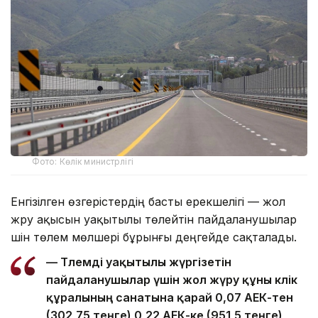
Фото: Көлік министрлігі
Енгізілген өзгерістердің басты ерекшелігі — жол
жүру ақысын уақытылы төлейтін пайдаланушылар
үшін төлем мөлшері бұрынғы деңгейде сақталады.
— Төлемді уақытылы жүргізетін
пайдаланушылар үшін жол жүру құны көлік
құралының санатына қарай 0,07 АЕК-тен
(302,75 теңге) 0,22 АЕК-ке (951,5 теңге)