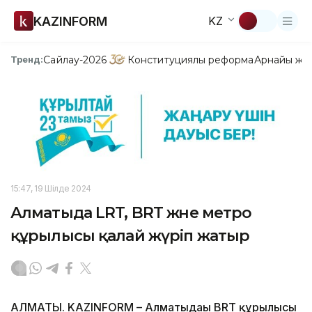
KAZINFORM
KZ
Сайлау-2026
Конституциялық реформа
Арнайы жо
Тренд:
15:47, 19 Шілде 2024
Алматыда LRT, BRT және метро
құрылысы қалай жүріп жатыр
АЛМАТЫ. KAZINFORM – Алматыдағы BRT құрылысы