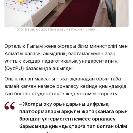
Фото: Берік Асыловтың әлеуметтік желісінен
Орталық Ғылым және жоғары білім министрлігі мен
Алматы қаласы әкімдігінің бастамасымен Қазақ
ұлттық қыздар педагогикалық университетінің
(QyzPU) базасында ашылды.
Оның негізгі мақсаты – жатақханадан орын таба
алмай қалған немесе орналасу кезінде қиындыққа
тап болған студенттерге жедел көмек көрсету.
– Жоғары оқу орындарының цифрлық
платформалары арқылы жатақханаға орын
брондап үлгермеген немесе орналасу
барысында қиындықтарға тап болған білім