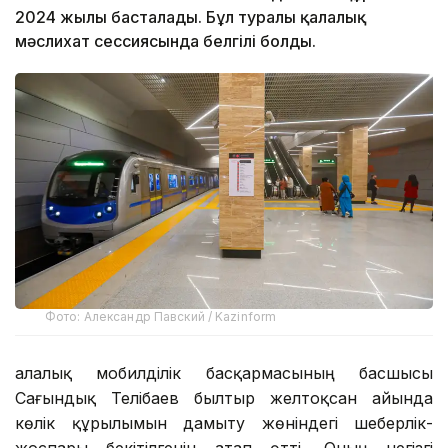
2024 жылы басталады. Бұл туралы қалалық
мәслихат сессиясында белгілі болды.
Фото: Александр Павский / Kazinform
Қалалық мобилділік басқармасының басшысы
Сағындық Телібаев былтыр желтоқсан айында
көлік құрылымын дамыту жөніндегі шеберлік-
жоспары бекітілгенін атап өтті. Оның негізгі