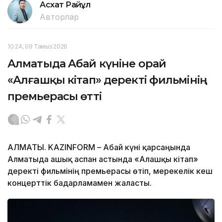
Асхат Райқұл
Авторлар
10:24, 09 Тамыз 2026
Алматыда Абай күніне орай
«Алғашқы кітап» деректі фильмінің
премьерасы өтті
АЛМАТЫ. KAZINFORM – Абай күні қарсаңында
Алматыда ашық аспан астында «Алғашқы кітап»
деректі фильмінің премьерасы өтіп, мерекелік кеш
концерттік бағдарламамен жалғасты.