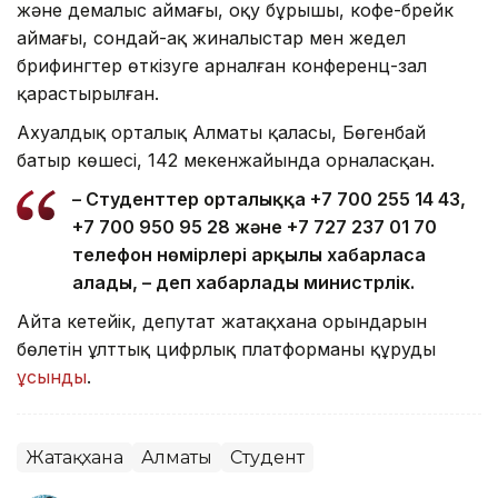
және демалыс аймағы, оқу бұрышы, кофе-брейк
аймағы, сондай-ақ жиналыстар мен жедел
брифингтер өткізуге арналған конференц-зал
қарастырылған.
Ахуалдық орталық Алматы қаласы, Бөгенбай
батыр көшесі, 142 мекенжайында орналасқан.
– Студенттер орталыққа +7 700 255 14 43,
+7 700 950 95 28 және +7 727 237 01 70
телефон нөмірлері арқылы хабарласа
алады, – деп хабарлады министрлік.
Айта кетейік, депутат жатақхана орындарын
бөлетін ұлттық цифрлық платформаны құруды
ұсынды
.
Жатақхана
Алматы
Студент