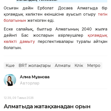
Осыған дейін Ерболат Досаев Алматыда бір
қоғамдық көліктен екіншісіне ауысып отыру
тегін
болатынын
жеткізген еді.
Еске салайық, былтыр Алматының 2040 жылға
дейінгі Бас жоспарын әзірлеушілер
қоғамдық
көлікті дамыту
перспективалары туралы айтқан
болатын.
Көше
BRT жолақтары
Алматы
Көлік
Метро
Алма Мұқанова
Авторлар
12:39, 09 Тамыз 2026
Алматыда жатақханадан орын