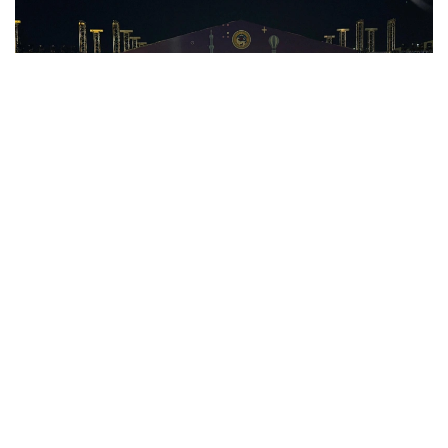
Фото: Алматы әкімдігі
Қазақстан Республикасы Мәдениет және ақпарат
министрлігінің тапсырысымен, Ұлттық киноны
қолдау мемлекеттік орталығының қолдауымен
түсірілген «Алғашқы кітап» деректі фильмін
мыңдаған көрермен тамашалады.