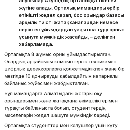
алушылар Ахуалдық орталыққа тікелей
жүгіне алады. Орталық мамандары әрбір
өтінішті жедел қарап, бос орындар базасы
арқылы тиісті жатақханалардан немесе
серіктес ұйымдардан уақытша тұру орнын
ұсынуға мүмкіндік жасайды, – делінген
хабарламада.
Орталықта 8 жұмыс орны ұйымдастырылған.
Олардың әрқайсысы компьютерлік техникамен,
цифрлық дерекқорларға қолжетімділікпен және бір
мезгілде 10 қоңырауды қабылдайтын көпарналы
байланыс жүйесімен жабдықталған.
Бұл мамандарға Алматыдағы жоғары оқу
орындарымен және жатақхана әкімшіліктерімен
тұрақты байланыста болып, студенттердің
мәселелерін жедел шешуге мүмкіндік береді.
Орталықта студенттер мен келушілер үшін күту