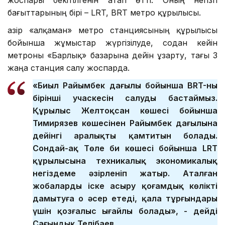
бағыттарының бірі – LRT, BRT метро құрылысы.
Қазір «Қалқаман» метро станциясының құрылысы
бойынша жұмыстар жүргізілуде, содан кейін
метроны «Барлық» базарына дейін ұзарту, тағы 3
жаңа станция салу жоспарда.
«Биыл Райымбек даңғылы бойынша BRT-ның
бірінші учаскесін салуды бастаймыз.
Құрылыс Желтоқсан көшесі бойынша
Тимирязев көшесінен Райымбек даңғылына
дейінгі аралықты қамтитын болады.
Сондай-ақ Төле би көшесі бойынша LRT
құрылысына техникалық экономикалық
негіздеме әзірленіп жатыр. Аталған
жобаларды іске асыру қоғамдық көлікті
дамытуға оң әсер етеді, қала тұрғындары
үшін қозғалыс ыңғайлы болады», - дейді
Сағындық Телібаев.