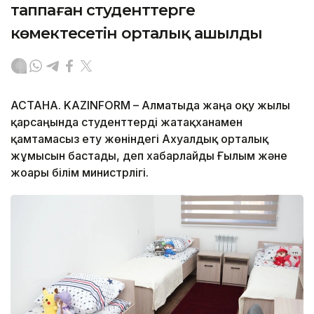
таппаған студенттерге
көмектесетін орталық ашылды
АСТАНА. KAZINFORM – Алматыда жаңа оқу жылы
қарсаңында студенттерді жатақханамен
қамтамасыз ету жөніндегі Ахуалдық орталық
жұмысын бастады, деп хабарлайды Ғылым және
жоғары білім министрлігі.