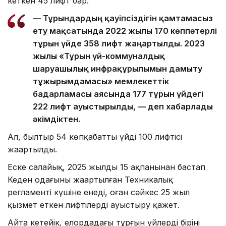
кеткен 45 лифт бар.
— Тұрғындардың қауіпсіздігін қамтамасыз
ету мақсатында 2022 жылы 170 көппәтерлі
тұрғын үйде 358 лифт жаңартылды. 2023
жылы «Тұрғын үй-коммуналдық
шаруашылық инфрақұрылымын дамыту
тұжырымдамасы» мемлекеттік
бағдарламасы аясында 177 тұрғын үйдегі
222 лифт ауыстырылды, — деп хабарлады
әкімдіктен.
Ал, былтыр 54 көпқабатты үйдің 100 лифтісі
жаңартылды.
Еске салайық, 2025 жылдың 15 ақпанынан бастап
Кеден одағының жаңартылған Техникалық
регламенті күшіне енеді, оған сәйкес 25 жыл
қызмет еткен лифтілерді ауыстыру қажет.
Айта кетейік, елордадағы тұрғын үйлердің бірінің