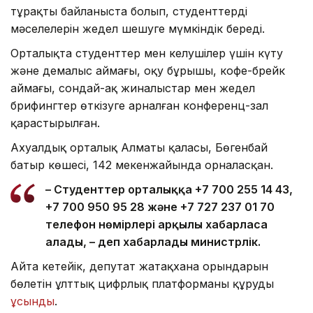
тұрақты байланыста болып, студенттердің
мәселелерін жедел шешуге мүмкіндік береді.
Орталықта студенттер мен келушілер үшін күту
және демалыс аймағы, оқу бұрышы, кофе-брейк
аймағы, сондай-ақ жиналыстар мен жедел
брифингтер өткізуге арналған конференц-зал
қарастырылған.
Ахуалдық орталық Алматы қаласы, Бөгенбай
батыр көшесі, 142 мекенжайында орналасқан.
– Студенттер орталыққа +7 700 255 14 43,
+7 700 950 95 28 және +7 727 237 01 70
телефон нөмірлері арқылы хабарласа
алады, – деп хабарлады министрлік.
Айта кетейік, депутат жатақхана орындарын
бөлетін ұлттық цифрлық платформаны құруды
ұсынды
.