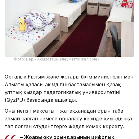
Фото: Берік Асыловтың әлеуметтік желісінен
Орталық Ғылым және жоғары білім министрлігі мен
Алматы қаласы әкімдігінің бастамасымен Қазақ
ұлттық қыздар педагогикалық университетінің
(QyzPU) базасында ашылды.
Оның негізгі мақсаты – жатақханадан орын таба
алмай қалған немесе орналасу кезінде қиындыққа
тап болған студенттерге жедел көмек көрсету.
– Жоғары оқу орындарының цифрлық