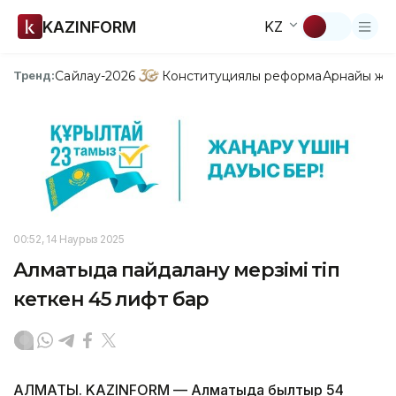
KAZINFORM
KZ
Сайлау-2026
Конституциялық реформа
Арнайы жо
Тренд:
00:52, 14 Наурыз 2025
Алматыда пайдалану мерзімі өтіп
кеткен 45 лифт бар
АЛМАТЫ. KAZINFORM — Алматыда былтыр 54