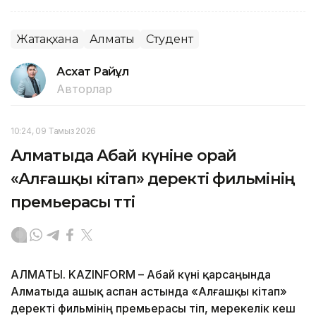
Жатақхана
Алматы
Студент
Асхат Райқұл
Авторлар
10:24, 09 Тамыз 2026
Алматыда Абай күніне орай
«Алғашқы кітап» деректі фильмінің
премьерасы өтті
АЛМАТЫ. KAZINFORM – Абай күні қарсаңында
Алматыда ашық аспан астында «Алғашқы кітап»
деректі фильмінің премьерасы өтіп, мерекелік кеш