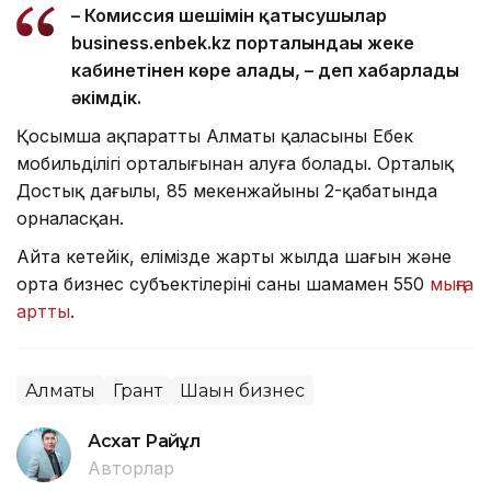
– Комиссия шешімін қатысушылар
business.enbek.kz порталындағы жеке
кабинетінен көре алады, – деп хабарлады
әкімдік.
Қосымша ақпаратты Алматы қаласының Еңбек
мобильділігі орталығынан алуға болады. Орталық
Достық даңғылы, 85 мекенжайының 2-қабатында
орналасқан.
Айта кетейік, елімізде жарты жылда шағын және
орта бизнес субъектілерінің саны шамамен 550
мыңға
артты
.
Алматы
Грант
Шағын бизнес
Асхат Райқұл
Авторлар