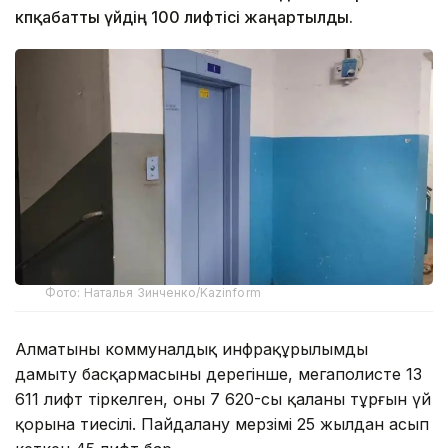
көпқабатты үйдің 100 лифтісі жаңартылды.
Фото: Наталья Зинченко/Kazinform
Алматының коммуналдық инфрақұрылымды
дамыту басқармасының дерегінше, мегаполисте 13
611 лифт тіркелген, оның 7 620-сы қаланың тұрғын үй
қорына тиесілі. Пайдалану мерзімі 25 жылдан асып