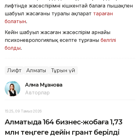
лифтінде жасөспірімнің кішкентай балаға пышақпен
шабуыл жасағаны туралы ақпарат
тараған
болатын
.
Кейін шабуыл жасаған жасөспірім арнайы
психоневрологиялық есепте тұрғаны
белгілі
болды
.
Лифт
Алматы
Тұрғын үй
Алма Мұқанова
Авторлар
15:25, 09 Тамыз 2026
Алматыда 164 бизнес-жобаға 1,73
млн теңгеге дейін грант берілді