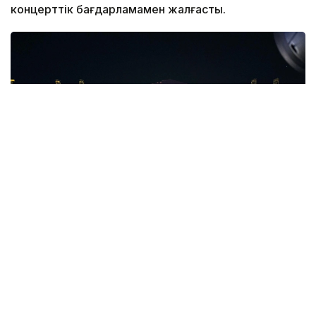
концерттік бағдарламамен жалғасты.
Фото: Алматы әкімдігі
Қазақстан Республикасы Мәдениет және ақпарат
министрлігінің тапсырысымен, Ұлттық киноны