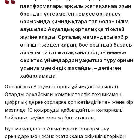
платформалары арқылы жатақханаға орын
брондап үлгермеген немесе орналасу
барысында қиындықтарға тап болған білім
алушылар Ахуалдық орталыққа тікелей
жүгіне алады. Орталық мамандары әрбір
өтінішті жедел қарап, бос орындар базасы
арқылы тиісті жатақханалардан немесе
серіктес ұйымдардан уақытша тұру орнын
ұсынуға мүмкіндік жасайды, – делінген
хабарламада.
Орталықта 8 жұмыс орны ұйымдастырылған.
Олардың әрқайсысы компьютерлік техникамен,
цифрлық дерекқорларға қолжетімділікпен және бір
мезгілде 10 қоңырауды қабылдайтын көпарналы
байланыс жүйесімен жабдықталған.
Бұл мамандарға Алматыдағы жоғары оқу
орындарымен және жатақхана әкімшіліктерімен