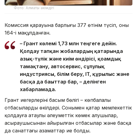
Фото: Алматы әкімдігі
Комиссия қарауына барлығы 377 өтінім түсіп, оның
164-і мақұлданған.
– Грант көлемі 1,73 млн теңгеге дейін.
Қолдау тапқан жобалардың қатарында
азық-түлік және киім өндірісі, қоғамдық
тамақтану, автосервис, сұлулық
индустриясы, білім беру, IT, құрылыс және
басқа да бағыттар бар, – делінген
хабарламада.
Грант иегерлерінің басым бөлігі – көпбалалы
отбасылардың өкілдері. Сонымен қатар мемлекеттік
қолдауға атаулы әлеуметтік көмек алушылар,
асыраушысынан айырылған отбасылар және басқа
да санаттағы азаматтар ие болды.