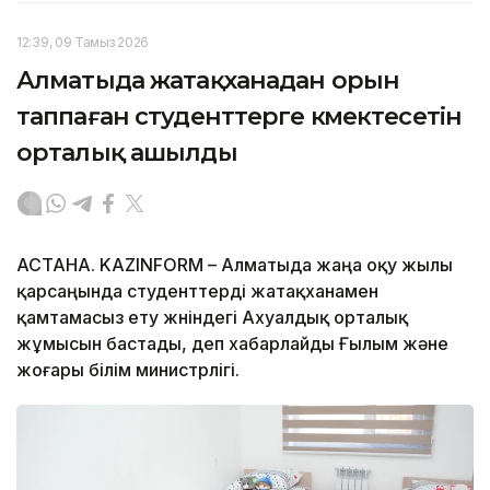
12:39, 09 Тамыз 2026
Алматыда жатақханадан орын
таппаған студенттерге көмектесетін
орталық ашылды
АСТАНА. KAZINFORM – Алматыда жаңа оқу жылы
қарсаңында студенттерді жатақханамен
қамтамасыз ету жөніндегі Ахуалдық орталық
жұмысын бастады, деп хабарлайды Ғылым және
жоғары білім министрлігі.