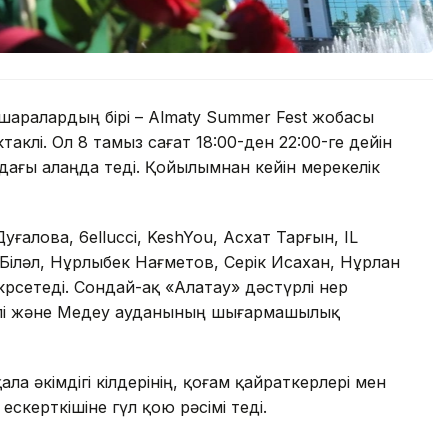
іс-шаралардың бірі – Almaty Summer Fest жобасы
таклі. Ол 8 тамыз сағат 18:00-ден 22:00-ге дейін
дағы алаңда өтеді. Қойылымнан кейін мерекелік
алова, 6ellucci, KeshYou, Асхат Тарғын, IL
 Біләл, Нұрлыбек Нағметов, Серік Исахан, Нұрлан
өрсетеді. Сондай-ақ «Алатау» дәстүрлі өнер
блі және Медеу ауданының шығармашылық
ла әкімдігі өкілдерінің, қоғам қайраткерлері мен
скерткішіне гүл қою рәсімі өтеді.