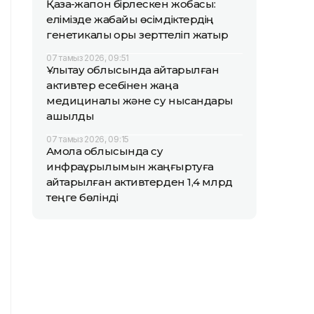
Қазақ-жапон бірлескен жобасы:
елімізде жабайы өсімдіктердің
генетикалық қоры зерттеліп жатыр
07 тамыз 2026, 09:51
Ұлытау облысында қайтарылған
активтер есебінен жаңа
медициналық және су нысандары
ашылды
07 тамыз 2026, 09:15
Ақмола облысында су
инфрақұрылымын жаңғыртуға
қайтарылған активтерден 1,4 млрд
теңге бөлінді