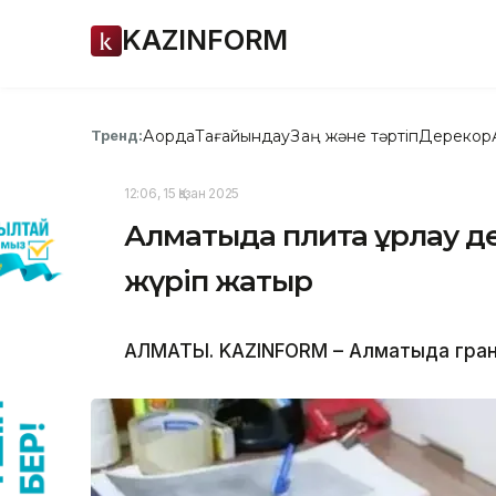
KAZINFORM
Ақорда
Тағайындау
Заң және тәртіп
Дерекқор
Тренд:
12:06, 15 Қазан 2025
Алматыда плита ұрлау дер
жүріп жатыр
АЛМАТЫ. KAZINFORM – Алматыда грани