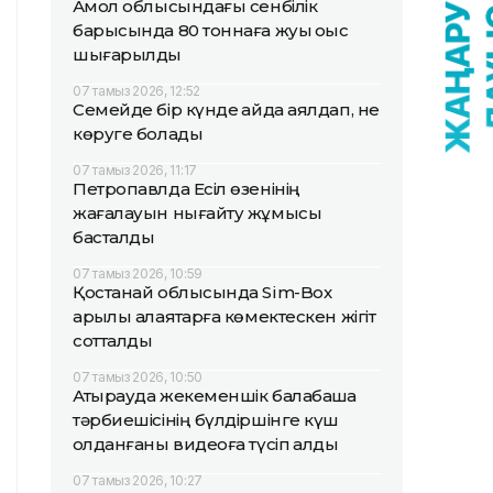
Ақмол облысындағы сенбілік
барысында 80 тоннаға жуық қоқыс
шығарылды
07 тамыз 2026, 12:52
Семейде бір күнде қайда аялдап, не
көруге болады
07 тамыз 2026, 11:17
Петропавлда Есіл өзенінің
жағалауын нығайту жұмысы
басталды
07 тамыз 2026, 10:59
Қостанай облысында Sim-Box
арқылы алаяқтарға көмектескен жігіт
сотталды
07 тамыз 2026, 10:50
Атырауда жекеменшік балабақша
тәрбиешісінің бүлдіршінге күш
қолданғаны видеоға түсіп қалды
07 тамыз 2026, 10:27