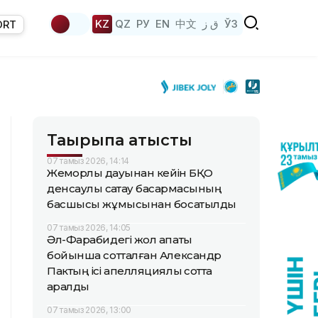
KZ
QZ
РУ
EN
中文
ق ز
ЎЗ
ORT
Тақырыпқа қатысты
07 тамыз 2026, 14:14
Жемқорлық дауынан кейін БҚО
денсаулық сақтау басқармасының
басшысы жұмысынан босатылды
07 тамыз 2026, 14:05
Әл-Фарабидегі жол апаты
бойынша сотталған Александр
Пактың ісі апелляциялық сотта
қаралды
07 тамыз 2026, 13:00