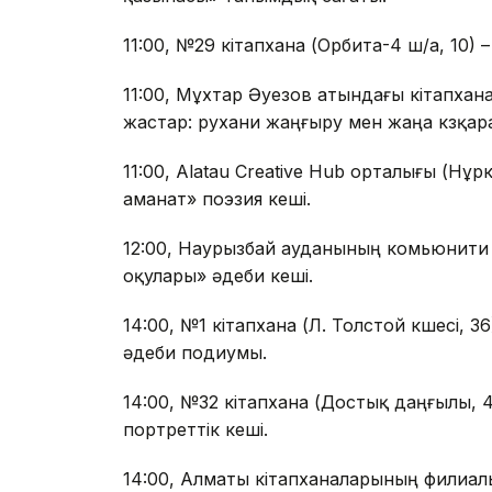
11:00, №29 кітапхана (Орбита-4 ш/а, 10) 
11:00, Мұхтар Әуезов атындағы кітапхана
жастар: рухани жаңғыру мен жаңа көзқар
11:00, Alatau Creative Hub орталығы (Нұрк
аманат» поэзия кеші.
12:00, Наурызбай ауданының комьюнити
оқулары» әдеби кеші.
14:00, №1 кітапхана (Л. Толстой көшесі, 3
әдеби подиумы.
14:00, №32 кітапхана (Достық даңғылы, 42
портреттік кеші.
14:00, Алматы кітапханаларының филиалы 