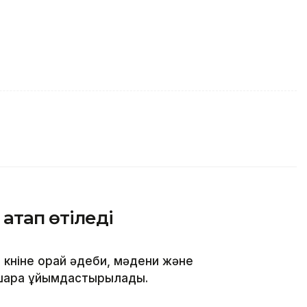
 атап өтіледі
үніне орай әдеби, мәдени және
-шара ұйымдастырылады.