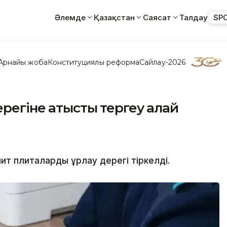
Әлемде
Қазақстан
Саясат
Талдау
SP
Арнайы жоба
Конституциялық реформа
Сайлау-2026
егіне қатысты тергеу қалай
т плиталарды ұрлау дерегі тіркелді.