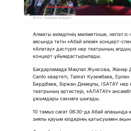
Фото: Алматы әкімдігі
Алматы әкімдігінің мәліметінше, негізгі 
аясында өтетін «Абай әлемі» концерт-спек
«Алатау» дәстүрлі өнер театрының алдын
концерт ұйымдастырылады.
Бағдарламада Мақпал Жүнісова, Жанар Дуғ
Canto квартеті, Талғат Күзембаев, Ерлан
Бердібаев, Біржан Демеұлы, ISATAY өнер к
театрының артистері, «АЛАТАУ» ансам
ұжымдары сахнаға шығады.
10 тамыз сағат 08:30-да Абай алаңында қа
зиялы қауым өкілдерінің қатысуымен ақын е