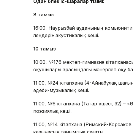
Одан бөлек іс-шаралар тізімі:
8 тамыз
16:00, Наурызбай ауданының комьюнити
өлеңдері» акустикалық кеші.
10 тамыз
10:00, №176 мектеп-гимназия кітапхана
оқушылары арасындағы мәнерлеп оқу ба
11:00, №24 кітапхана (4-Айнабұлақ шағы
әдеби-музыкалық кеші.
11:00, №6 кітапхана (Татар көшесі, 32) –
поэзиялық кеші.
11:00, №14 кітапхана (Римский-Корсаков 
қазынасы» танымдық сағаты.