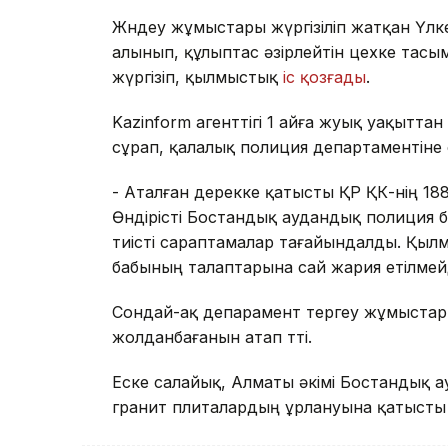
Жөндеу жұмыстары жүргізіліп жатқан Үлк
алынып, құлыптас әзірлейтін цехке тасы
жүргізіп, қылмыстық
іс қозғады
.
Kazinform агенттігі 1 айға жуық уақытт
сұрап, қалалық полиция департаментіне
- Аталған дерекке қатысты ҚР ҚК-нің 18
Өндірісті Бостандық аудандық полиция б
тиісті сараптамалар тағайындалды. Қылм
бабының талаптарына сай жария етілмейд
Сондай-ақ депарамент тергеу жұмыстары
жолданбағанын атап өтті.
Еске салайық, Алматы әкімі Бостандық а
гранит плиталардың ұрлануына қатысты 