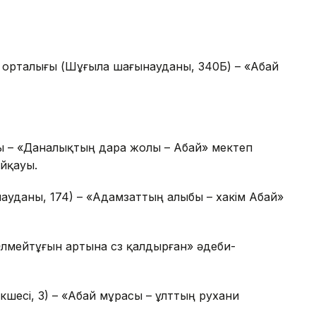
 орталығы (Шұғыла шағынауданы, 340Б) – «Абай
сы – «Даналықтың дара жолы – Абай» мектеп
йқауы.
науданы, 174) – «Адамзаттың алыбы – хакім Абай»
 «Өлмейтұғын артына сөз қалдырған» әдеби-
көшесі, 3) – «Абай мұрасы – ұлттың рухани