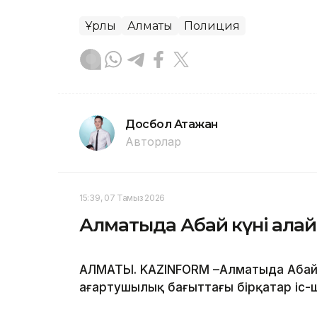
Ұрлық
Алматы
Полиция
Досбол Атажан
Авторлар
15:39, 07 Тамыз 2026
Алматыда Абай күні қалай
АЛМАТЫ. KAZINFORM –Алматыда Абай к
ағартушылық бағыттағы бірқатар іс