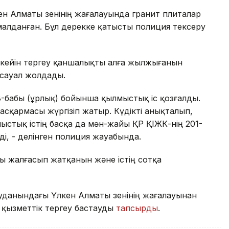
ен Алматы өзенінің жағалауында гранит плиталар
малданған. Бұл дерекке қатысты полиция тексеру
ан кейін тергеу қаншалықты алға жылжығанын
 сауал жолдады.
8-бабы (ұрлық) бойынша қылмыстық іс қозғалды.
асқармасы жүргізіп жатыр. Күдікті анықталып,
ыстық істің басқа да мән-жайы ҚР ҚІЖК-нің 201-
і, - делінген полиция жауабында.
 жалғасып жатқанын және істің сотқа
уданындағы Үлкен Алматы өзенінің жағалауынан
қызметтік тергеу бастауды
тапсырды
.