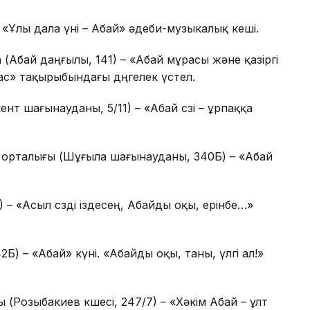
– «Ұлы дала үні – Абай» әдеби-музыкалық кеші.
 (Абай даңғылы, 141) – «Абай мұрасы және қазіргі
ас» тақырыбындағы дөңгелек үстел.
ент шағынауданы, 5/11) – «Абай сөзі – ұрпаққа
 орталығы (Шұғыла шағынауданы, 340Б) – «Абай
6) – «Асыл сөзді іздесең, Абайды оқы, ерінбе…»
Б) – «Абай» күні. «Абайды оқы, таны, үлгі ал!»
(Розыбакиев көшесі, 247/7) – «Хәкім Абай – ұлт