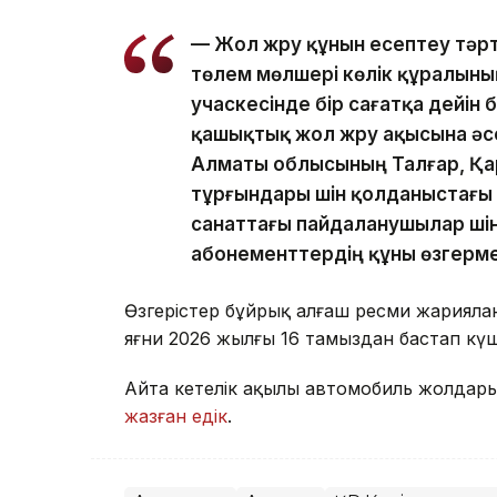
— Жол жүру құнын есептеу тәрт
төлем мөлшері көлік құралыны
учаскесінде бір сағатқа дейін 
қашықтық жол жүру ақысына әс
Алматы облысының Талғар, Қа
тұрғындары үшін қолданыстағы 
санаттағы пайдаланушылар үші
абонементтердің құны өзгерме
Өзгерістер бұйрық алғаш ресми жарияланғ
яғни 2026 жылғы 16 тамыздан бастап күш
Айта кетелік ақылы автомобиль жолдары
жазған едік
.