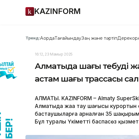
KAZINFORM
Ақорда
Тағайындау
Заң және тәртіп
Дерекқор
Тренд:
16:12, 23 Мамыр 2025
Алматыда шаңғы тебуді жа
астам шаңғы трассасы са
АЛМАТЫ. KAZINFORM – Almaty SuperSk
Алматыда жаңа тау шаңғысы курортын 
бастаушыларға арналған 35 шақырым
Бұл туралы Үкіметтің баспасөз қызме