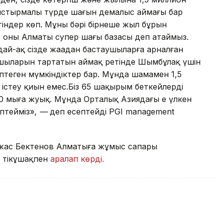
лыстырмалы түрде шағын демалыс аймағы бар
тіндер көп. Мұның бәрі бірнеше жыл бұрын
з оны Алматы супер шаңғы базасы деп атаймыз.
дай-ақ сізде жаңадан бастаушыларға арналған
ғышыларын тартатын аймақ ретінде Шымбұлақ үшін
птеген мүмкіндіктер бар. Мұнда шамамен 1,5
 істеу қиын емес.Біз 65 шақырым беткейлерді
ті 10 мыңға жуық. Мұнда Орталық Азиядағы ең үлкен
птейміз»,
—
деп есептейді PGI management
лжас Бектенов Алматыға жұмыс сапары
н тікұшақпен
аралап көрді.