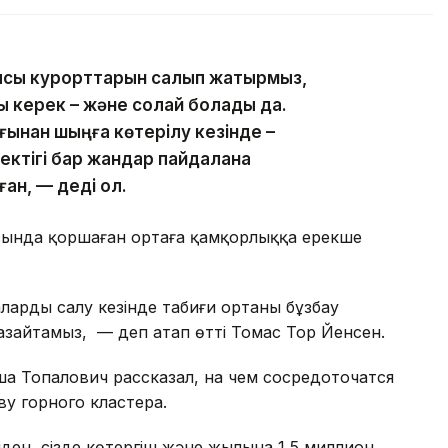
ңғысы курорттарын салып жатырмыз,
ы керек – және солай болады да.
ғынан шыңға көтерілу кезінде –
ектігі бар жандар пайдалана
ан, — деді ол.
сында қоршаған ортаға қамқорлыққа ерекше
ларды салу кезінде табиғи ортаны бұзбау
зайтамыз, — деп атап өтті Томас Тор Йенсен.
а Топалович рассказал, на чем сосредоточатся
у горного кластера.
іден, сізде көтергіш және жылына 1,5 миллион