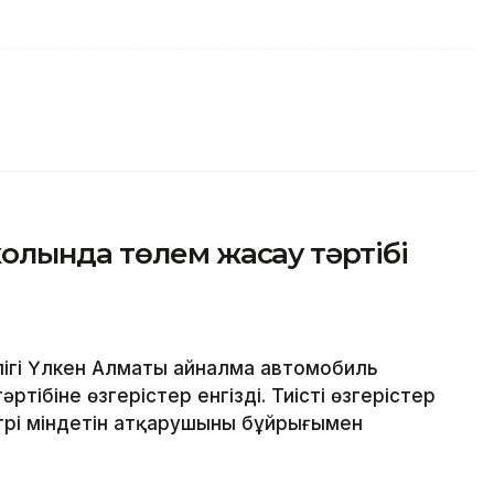
олында төлем жасау тәртібі
ігі Үлкен Алматы айналма автомобиль
ібіне өзгерістер енгізді. Тиісті өзгерістер
трі міндетін атқарушының бұйрығымен