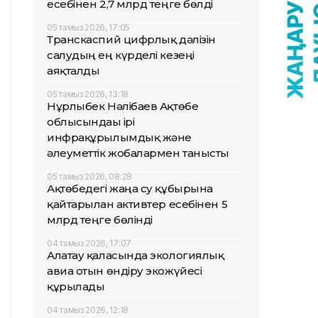
есебінен 2,7 млрд теңге бөлді
05 тамыз 2026, 17:05
Транскаспий цифрлық дәлізін
салудың ең күрделі кезеңі
аяқталды
05 тамыз 2026, 13:18
Нұрлыбек Нәлібаев Ақтөбе
облысындағы ірі
инфрақұрылымдық және
әлеуметтік жобалармен танысты
05 тамыз 2026, 08:28
Ақтөбедегі жаңа су құбырына
қайтарылған активтер есебінен 5
млрд теңге бөлінді
04 тамыз 2026, 17:07
Алатау қаласында экологиялық
авиа отын өндіру экожүйесі
құрылады
04 тамыз 2026, 12:18