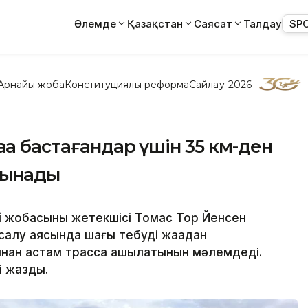
Әлемде
Қазақстан
Саясат
Талдау
SP
Арнайы жоба
Конституциялық реформа
Сайлау-2026
ңа бастағандар үшін 35 км-ден
лынады
i жобасының жетекшісі Томас Тор Йенсен
салу аясында шаңғы тебуді жаңадан
нан астам трасса ашылатынын мәлемдеді.
ті жазды.