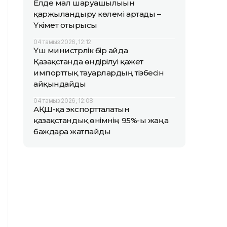
Елде мал шаруашылығын
қаржыландыру көлемі артады –
Үкімет отырысы
04 тамыз 2026, 12:12
Үш министрлік бір айда
Қазақстанда өндірілуі қажет
импорттық тауарлардың тізбесін
айқындайды
04 тамыз 2026, 12:08
АҚШ-қа экспортталатын
қазақстандық өнімнің 95%-ы жаңа
баждарға жатпайды