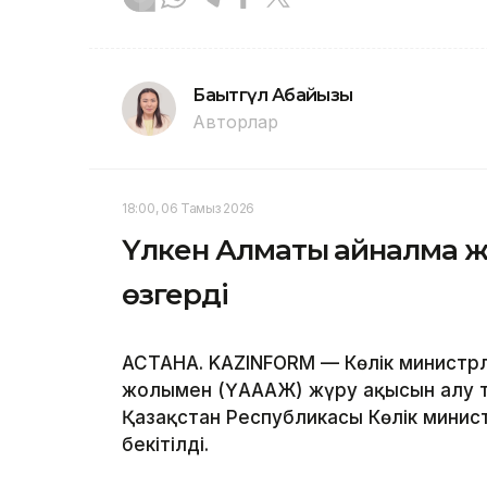
Бақытгүл Абайқызы
Авторлар
18:00, 06 Тамыз 2026
Үлкен Алматы айналма ж
өзгерді
АСТАНА. KAZINFORM — Көлік министрл
жолымен (ҮАААЖ) жүру ақысын алу тәрт
Қазақстан Республикасы Көлік минис
бекітілді.