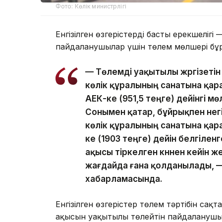
Фото: Көлік министрлігі
Енгізілген өзгерістердің басты ерекшелі
пайдаланушылар үшін төлем мөлшері бұр
— Төлемді уақытылы жүргізетін
көлік құралының санатына қарай
АЕК-ке (951,5 теңге) дейінгі 
Сонымен қатар, бұйрықпен негі
көлік құралының санатына қарай
ке (1903 теңге) дейін белгілен
ақысы тіркелген күннен кейін же
жағдайда ғана қолданылады, —
хабарламасында.
Енгізілген өзгерістер төлем тәртібін са
ақысын уақытылы төлейтін пайдаланушыл