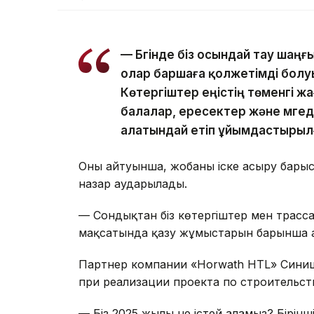
— Бүгінде біз осындай тау ша
олар баршаға қолжетімді болу
Көтергіштер еңістің төменгі жа
балалар, ересектер және мүгед
алатындай етіп ұйымдастырылғ
Оның айтуынша, жобаны іске асыру бары
назар аударылады.
— Сондықтан біз көтергіштер мен трасса
мақсатында қазу жұмыстарын барынша а
Партнер компании «Horwath HTL» Синиш
при реализации проекта по строительств
— Біз 2025 жылы не істей аламыз? Бірінш