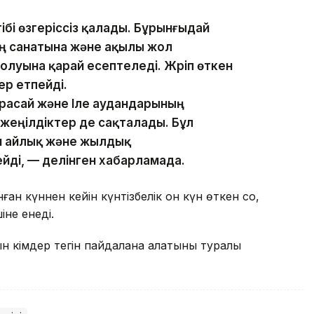
ібі өзгеріссіз қалады. Бұрынғыдай
ң санатына және ақылы жол
болуына қарай есептеледі. Жүріп өткен
ер етпейді.
расай және Іле аудандарының
жеңілдіктер де сақталады. Бұл
н айлық және жылдық
йді, — делінген хабарламада.
ан күннен кейін күнтізбелік он күн өткен соң,
іне енеді.
н кімдер тегін пайдалана алатыны туралы