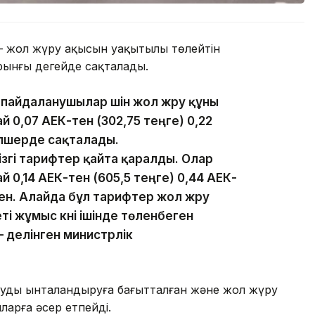
гі — жол жүру ақысын уақытылы төлейтін
ынғы деңгейде сақталады.
 пайдаланушылар үшін жол жүру құны
 0,07 АЕК-тен (302,75 теңге) 0,22
мөлшерде сақталады.
згі тарифтер қайта қаралды. Олар
 0,14 АЕК-тен (605,5 теңге) 0,44 АЕК-
ген. Алайда бұл тарифтер жол жүру
ті жұмыс күні ішінде төленбеген
 делінген министрлік
қтауды ынталандыруға бағытталған және жол жүру
арға әсер етпейді.