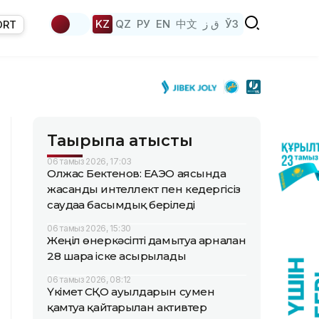
KZ
QZ
РУ
EN
中文
ق ز
ЎЗ
ORT
Тақырыпқа қатысты
06 тамыз 2026, 17:03
Олжас Бектенов: ЕАЭО аясында
жасанды интеллект пен кедергісіз
саудаға басымдық беріледі
06 тамыз 2026, 15:30
Жеңіл өнеркәсіпті дамытуға арналған
28 шара іске асырылады
06 тамыз 2026, 08:12
Үкімет СҚО ауылдарын сумен
қамтуға қайтарылған активтер