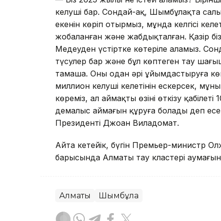
келуші бар. Сондай-ақ, Шымбұлақта са
екенін көріп отырмыз, мұнда келгісі келе
жобаланған және жабдықталған. Қазір бі
Медеуден үстіртке көтеріле аламыз. Сон
түсулер бар және бұл көптеген тау шаң
тамаша. Оны одан әрі ұйымдастыруға кө
миллион келуші келетінін ескерсек, мұны
көреміз, ал аймақтың өзінің өткізу қабіле
демалыс аймағын құруға болады деп есе
Президенті Джоан Виладомат.
Айта кетейік, бүгін Премьер-министр О
барысында Алматы тау кластері аумағы
Алматы
Шымбұлақ