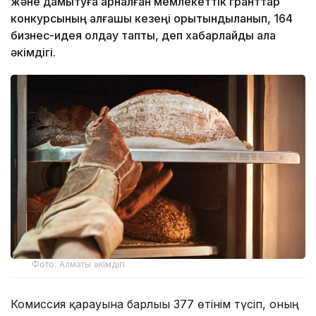
және дамытуға арналған мемлекеттік гранттар
конкурсының алғашқы кезеңі қорытындыланып, 164
бизнес-идея қолдау тапты, деп хабарлайды қала
әкімдігі.
Фото: Алматы әкімдігі
Комиссия қарауына барлығы 377 өтінім түсіп, оның