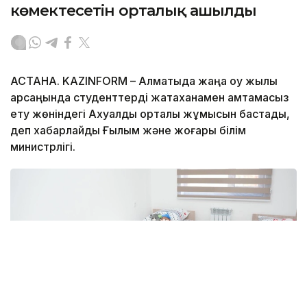
көмектесетін орталық ашылды
АСТАНА. KAZINFORM – Алматыда жаңа оқу жылы
қарсаңында студенттерді жатақханамен қамтамасыз
ету жөніндегі Ахуалдық орталық жұмысын бастады,
деп хабарлайды Ғылым және жоғары білім
министрлігі.