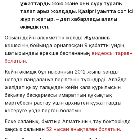
құжаттарды жою және оны сүру туралы
талап арыз жолдады. Қазіргі уақытта сот ісі
жүріп жатыр, – деп хабарлады қалалық
әкімдіктен.
Осыған дейін әлеуметтік желіде Жұмалиев
көшесінің бойында орналасқан 9 қабатты үйдің
шатырындағы ерекше баспананың
видеосы тараған
болатын.
Кейін әкімдік бұл нысанның 2012 жылы заңды
негізде пайдалануға берілгенін түсіндірді. Алайда
желідегі қызу талқыдан кейін қала құрылысын
бақылау басқармасы ғимараттың құқықтық
мәртебесін растау үшін архивтен құжаттарды
көтеруге уәде берген болатын.
Еске салайық, былтыр Алматының тау бөктерінде
заңсыз салынған
52 нысан анықталған болатын.