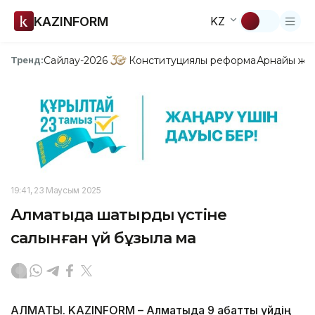
KAZINFORM
KZ
Сайлау-2026
Конституциялық реформа
Арнайы жо
Тренд:
19:41, 23 Маусым 2025
Алматыда шатырдың үстіне
салынған үй бұзыла ма
АЛМАТЫ. KAZINFORM – Алматыда 9 қабатты үйдің