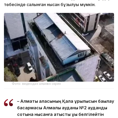
төбесінде салынған нысан бұзылуы мүмкін.
Фото: видеодан алынған скрин
– Алматы қаласының Қала құрылысын бақылау
басқармасы Алмалы ауданы №2 аудандық
сотына нысанға қатысты құқық белгілейтін