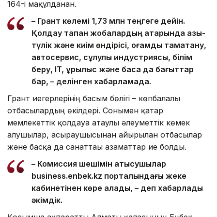
164-і мақұлданған.
– Грант көлемі 1,73 млн теңгеге дейін.
Қолдау тапқан жобалардың қатарында азық-
түлік және киім өндірісі, қоғамдық тамақтану,
автосервис, сұлулық индустриясы, білім
беру, IT, құрылыс және басқа да бағыттар
бар, – делінген хабарламада.
Грант иегерлерінің басым бөлігі – көпбалалы
отбасылардың өкілдері. Сонымен қатар
мемлекеттік қолдауға атаулы әлеуметтік көмек
алушылар, асыраушысынан айырылған отбасылар
және басқа да санаттағы азаматтар ие болды.
– Комиссия шешімін қатысушылар
business.enbek.kz порталындағы жеке
кабинетінен көре алады, – деп хабарлады
әкімдік.
Қосымша ақпаратты Алматы қаласының Еңбек