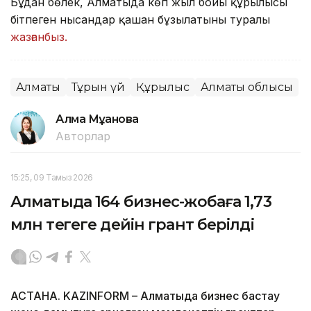
Бұдан бөлек, Алматыда көп жыл бойы құрылысы
бітпеген нысандар қашан бұзылатыны туралы
жазғанбыз.
Алматы
Тұрғын үй
Құрылыс
Алматы облысы
Алма Мұқанова
Авторлар
15:25, 09 Тамыз 2026
Алматыда 164 бизнес-жобаға 1,73
млн теңгеге дейін грант берілді
АСТАНА. KAZINFORM – Алматыда бизнес бастау