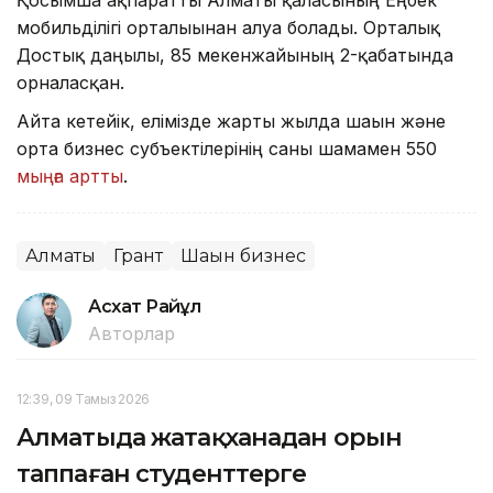
мобильділігі орталығынан алуға болады. Орталық
Достық даңғылы, 85 мекенжайының 2-қабатында
орналасқан.
Айта кетейік, елімізде жарты жылда шағын және
орта бизнес субъектілерінің саны шамамен 550
мыңға артты
.
Алматы
Грант
Шағын бизнес
Асхат Райқұл
Авторлар
12:39, 09 Тамыз 2026
Алматыда жатақханадан орын
таппаған студенттерге