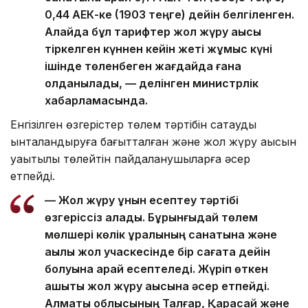
0,44 АЕК-ке (1903 теңге) дейін белгіленген.
Алайда бұл тарифтер жол жүру ақысы
тіркелген күннен кейін жеті жұмыс күні
ішінде төленбеген жағдайда ғана
қолданылады, — делінген министрлік
хабарламасында.
Енгізілген өзгерістер төлем тәртібін сақтауды
ынталандыруға бағытталған және жол жүру ақысын
уақытылы төлейтін пайдаланушыларға әсер
етпейді.
— Жол жүру құнын есептеу тәртібі
өзгеріссіз қалады. Бұрынғыдай төлем
мөлшері көлік құралының санатына және
ақылы жол учаскесінде бір сағатқа дейін
болуына қарай есептеледі. Жүріп өткен
қашықтық жол жүру ақысына әсер етпейді.
Алматы облысының Талғар, Қарасай және