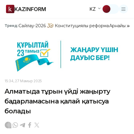
KAZINFORM
KZ
Сайлау-2026
Конституциялық реформа
Арнайы жо
Тренд:
15:34, 27 Мамыр 2025
Алматыда тұрғын үйді жаңғырту
бағдарламасына қалай қатысуға
болады