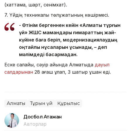
(хаттама, шарт, сенімхат).
7. Үйдің техникалық төлқұжатының көшірмесі.
- Өтінім бергеннен кейін «Алматы тұрғын
үй» ЖШС мамандары ғимараттың жай-
күйіне баға беріп, модернизациялаудың
оңтайлы нұсқаларын ұсынады, – деп
мәлімдеді басқармадан.
Еске салайық, сәуір айында Алматыда
дауыл
салдарынан
28 ағаш құлап, 3 шатыр ұшқан еді.
Алматы
Тұрғын үй
Құрылыс
Досбол Атажан
Авторлар