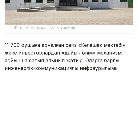
Фото: Алматы қаласының әкімдігі
11 700 оқушыға арналған сегіз «Келешек мектебі»
жеке инвесторлардан «дайын өнім» механизмі
бойынша сатып алынып жатыр. Оларға барлық
инженерлік-коммуникациялық инфрақұрылымы
жүргізілген.
Алматы әкімдігінің мәліметінше, былтыр желтоқсан
айында сегіз нысанның барлығында құрылыс-
монтаж жұмыстары аяқталып, нысандарға
техникалық тексеру жүргізілген. Нысандардың
құнын бағаланған соң, сатып алу-сату шарты
жасалған. Соның нәтижесінда биыл 1 қыркүйектен
бастап 8 жаңа мектеп қолданысқа беріледі.