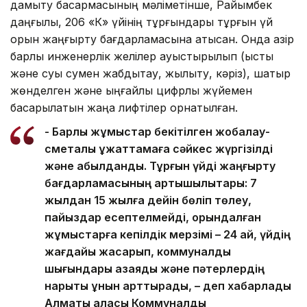
дамыту басқармасының мәліметінше, Райымбек
даңғылы, 206 «К» үйінің тұрғындары тұрғын үй
қорын жаңғырту бағдарламасына қатысқан. Онда қазір
барлық инженерлік желілер ауыстырылып (ыстық
және суық сумен жабдықтау, жылыту, кәріз), шатыр
жөнделген және ыңғайлы цифрлық жүйемен
басқарылатын жаңа лифтілер орнатылған.
- Барлық жұмыстар бекітілген жобалау-
сметалық құжаттамаға сәйкес жүргізілді
және қабылданды. Тұрғын үйді жаңғырту
бағдарламасының артықшылықтары: 7
жылдан 15 жылға дейін бөліп төлеу,
пайыздар есептелмейді, орындалған
жұмыстарға кепілдік мерзімі – 24 ай, үйдің
жағдайы жақсарып, коммуналдық
шығындары азаяды және пәтерлердің
нарықтық құнын арттырады, – деп хабарлады
Алматы қаласы Коммуналдық