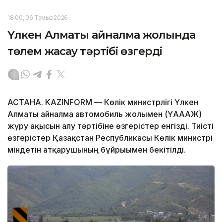
18:00, 06 Тамыз 2026
Үлкен Алматы айналма жолында
төлем жасау тәртібі өзгерді
АСТАНА. KAZINFORM — Көлік министрлігі Үлкен
Алматы айналма автомобиль жолымен (ҮАААЖ)
жүру ақысын алу тәртібіне өзгерістер енгізді. Тиісті
өзгерістер Қазақстан Республикасы Көлік министрі
міндетін атқарушының бұйрығымен бекітілді.