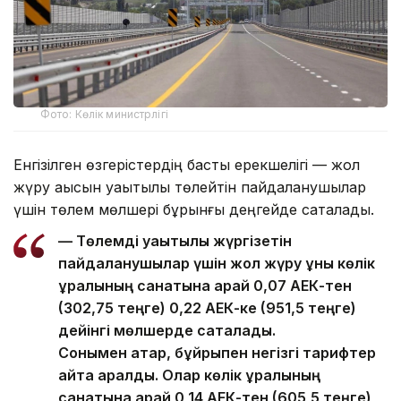
Фото: Көлік министрлігі
Енгізілген өзгерістердің басты ерекшелігі — жол
жүру ақысын уақытылы төлейтін пайдаланушылар
үшін төлем мөлшері бұрынғы деңгейде сақталады.
— Төлемді уақытылы жүргізетін
пайдаланушылар үшін жол жүру құны көлік
құралының санатына қарай 0,07 АЕК-тен
(302,75 теңге) 0,22 АЕК-ке (951,5 теңге)
дейінгі мөлшерде сақталады.
Сонымен қатар, бұйрықпен негізгі тарифтер
қайта қаралды. Олар көлік құралының
санатына қарай 0,14 АЕК-тен (605,5 теңге)