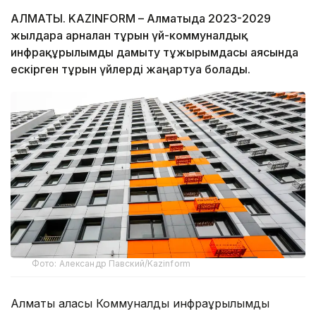
АЛМАТЫ. KAZINFORM – Алматыда 2023-2029
жылдарға арналған тұрғын үй-коммуналдық
инфрақұрылымды дамыту тұжырымдасы аясында
ескірген тұрғын үйлерді жаңартуға болады.
Фото: Александр Павский/Kazinform
Алматы қаласы Коммуналдық инфрақұрылымды