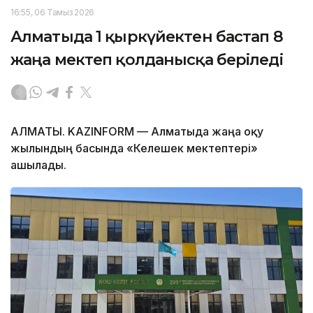
16:55, 06 Тамыз 2026
Алматыда 1 қыркүйектен бастап 8
жаңа мектеп қолданысқа беріледі
АЛМАТЫ. KAZINFORM — Алматыда жаңа оқу
жылындың басында «Келешек мектептері»
ашылады.