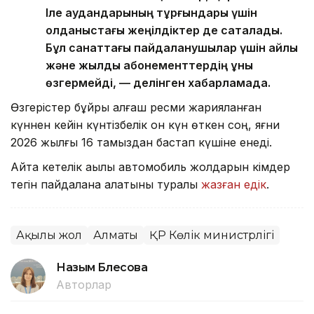
Іле аудандарының тұрғындары үшін
қолданыстағы жеңілдіктер де сақталады.
Бұл санаттағы пайдаланушылар үшін айлық
және жылдық абонементтердің құны
өзгермейді, — делінген хабарламада.
Өзгерістер бұйрық алғаш ресми жарияланған
күннен кейін күнтізбелік он күн өткен соң, яғни
2026 жылғы 16 тамыздан бастап күшіне енеді.
Айта кетелік ақылы автомобиль жолдарын кімдер
тегін пайдалана алатыны туралы
жазған едік
.
Ақылы жол
Алматы
ҚР Көлік министрлігі
Назым Бөлесова
Авторлар