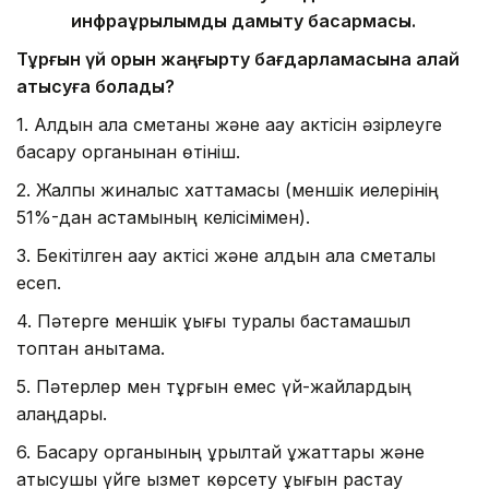
инфрақұрылымды дамыту басқармасы.
Тұрғын үй қорын жаңғырту бағдарламасына қалай
қатысуға болады?
1. Алдын ала сметаны және ақау актісін әзірлеуге
басқару органынан өтініш.
2. Жалпы жиналыс хаттамасы (меншік иелерінің
51%-дан астамының келісімімен).
3. Бекітілген ақау актісі және алдын ала сметалық
есеп.
4. Пәтерге меншік құқығы туралы бастамашыл
топтан анықтама.
5. Пәтерлер мен тұрғын емес үй-жайлардың
алаңдары.
6. Басқару органының құрылтай құжаттары және
қатысушы үйге қызмет көрсету құқығын растау