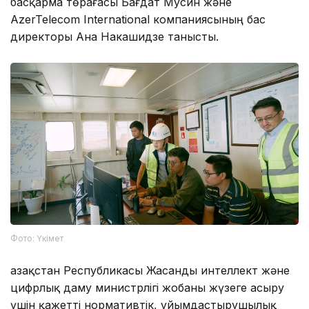
басқарма төрағасы Бағдат Мусин және
AzerTelecom International компаниясының бас
директоры Ана Накашидзе танысты.
Фото: Үкімет
Қазақстан Республикасы Жасанды интеллект және
цифрлық даму министрлігі жобаны жүзеге асыру
үшін қажетті нормативтік, ұйымдастырушылық