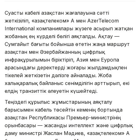
Суасты кабелі Қазақстан жағалауына сәтті
жеткізіліп, «Қазақтелеком» АҚ мен AzerTelecom
International компаниялары жүзеге асырып жатқан
жобаның ең күрделі бөлігі аяқталды. Ақтау —
Сумгайыт бағыты бойынша өтетін жаңа маршрут
Қазақстан мен Әзербайжанның цифрлық
инфрақұрылымын біріктіріп, Азия мен Еуропа
арасындағы деректерді жоғары жылдамдықпен
тікелей жеткізетін дәлізге айналады. Жоба
халықаралық байланыс сенімділігін арттырып, екі
елдің транзиттік әлеуетін күшейтеді.
Теңіздегі құрылыс жұмыстарының аяқталу
барысымен кабель төсейтін кеменің бортында
Қазақстан Республикасы Премьер-министрінің
орынбасары — жасанды интеллект және цифрлық
даму министрі Жаслан Мәдиев, «Қазақтелеком» АҚ