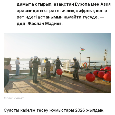
дамыта отырып, Қазақстан Еуропа мен Азия
арасындағы стратегиялық цифрлық көпір
ретіндегі ұстанымын нығайта түсуде, —
деді Жаслан Мәдиев.
Фото: Үкімет
Суасты кабелін төсеу жұмыстары 2026 жылдың