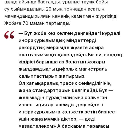
шілде айында басталды. Құрылыс тәулік бойы
су сыйымдылығы 20 мың тоннадан асатын
мамандандырылған кеменің көмегімен жүргізілді.
Жобаға 70 маман тартылды.
— Бұл жоба кез келген деңгейдегі күрделі
инфрақұрылымдық міндеттерді
рекордтық мерзімде жүзеге асыра
алатынымызды дәлелдейді. Біз сигналдың
кідірісі барынша аз болатын жоғары
жылдамдықты цифрлық магистраль
қалыптастырып жатырмыз.
Ол халықаралық трафик сенімділігінің
жаңа стандарттарын белгілейді. Бұл —
желіміздің тұрақтылығына салынған
инвестиция әрі әлемдік деңгейдегі
инфрақұрылымға қол жеткізетін бизнес
үшін жаңа мүмкіндіктер, — деді
«Қазақтелеком» АҚ басқарма төрағасы