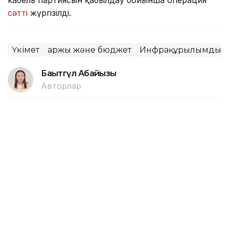
кабель партиясын қабылдау бойынша операция
сәтті
жүргізілді.
Үкімет
Қаржы және бюджет
Инфрақұрылымдық 
Бақытгүл Абайқызы
Авторлар
16:40, 05 Тамыз 2026
Шетелдік туристер Әзербайжанда
демалысқа аз ақша жұмсай бастады
АСТАНА. KAZINFORM — Әзербайжанға туризм
мақсатында келген шетелдік азаматтардың
шығындары 2026 жылдың қаңтарынан маусымына