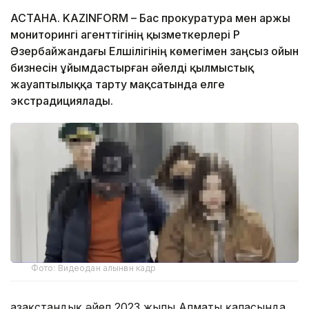
АСТАНА. KAZINFORM – Бас прокуратура мен Қаржы
мониторингі агенттігінің қызметкерлері ҚР
Әзербайжандағы Елшілігінің көмегімен заңсыз ойын
бизнесiн ұйымдастырған әйелді қылмыстық
жауаптылыққа тарту мақсатында елге
экстрадициялады.
Фото: Видеодан алынған кадр
Қазақстандық әйел 2023 жылы Алматы қаласында