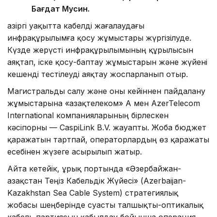
Бағдат Мусин.
Қазіргі уақытта кабелді жағалаудағы
инфрақұрылымға қосу жұмыстары жүргізілуде.
Күзде жерүсті инфрақұрылымының құрылысын
аяқтап, іске қосу-баптау жұмыстарын және жүйені
кешенді тестілеуді аяқтау жоспарланып отыр.
Магистральды салу және оны кейіннен пайдалану
жұмыстарына «Қазақтелеком» АҚ мен AzerTelecom
International компанияларының бірлескен
кәсіпорны — CaspiLink B.V. жауапты. Жоба бюджет
қаражатын тартпай, операторлардың өз қаражаты
есебінен жүзеге асырылып жатыр.
Айта кетейік, Құрық портында «Әзербайжан-
Қазақстан Теңіз Кабельдік Жүйесі» (Azerbaijan-
Kazakhstan Sea Cable System) стратегиялық
жобасы шеңберінде суасты талшықты-оптикалық