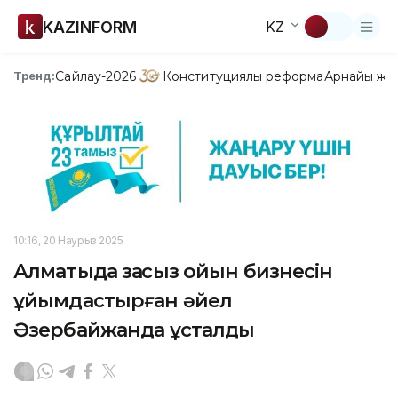
KAZINFORM
KZ
Сайлау-2026
Конституциялық реформа
Арнайы жо
Тренд:
10:16, 20 Наурыз 2025
Алматыда заңсыз ойын бизнесін
ұйымдастырған әйел
Әзербайжанда ұсталды