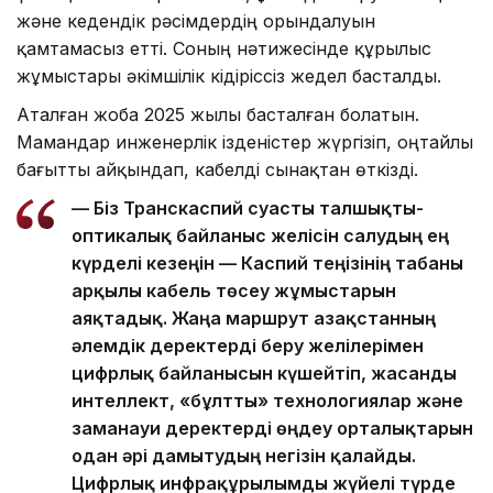
және кедендік рәсімдердің орындалуын
қамтамасыз етті. Соның нәтижесінде құрылыс
жұмыстары әкімшілік кідіріссіз жедел басталды.
Аталған жоба 2025 жылы басталған болатын.
Мамандар инженерлік ізденістер жүргізіп, оңтайлы
бағытты айқындап, кабелді сынақтан өткізді.
— Біз Транскаспий суасты талшықты-
оптикалық байланыс желісін салудың ең
күрделі кезеңін — Каспий теңізінің табаны
арқылы кабель төсеу жұмыстарын
аяқтадық. Жаңа маршрут Қазақстанның
әлемдік деректерді беру желілерімен
цифрлық байланысын күшейтіп, жасанды
интеллект, «бұлтты» технологиялар және
заманауи деректерді өңдеу орталықтарын
одан әрі дамытудың негізін қалайды.
Цифрлық инфрақұрылымды жүйелі түрде