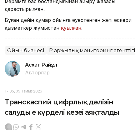
мерзімге бас бостандығынан айыру жазасы
қарастырылған.
Бұған дейін құмар ойынға әуестенген жеті әскери
қызметкер жұмыстан
қуылған
.
Ойын бизнесі
ҚР Қаржылық мониторинг агенттігі
Асхат Райқұл
Авторлар
17:05, 05 Тамыз 2026
Транскаспий цифрлық дәлізін
салудың ең күрделі кезеңі аяқталды