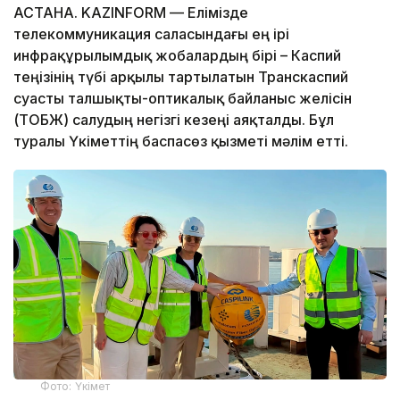
АСТАНА. KAZINFORM — Елімізде
телекоммуникация саласындағы ең ірі
инфрақұрылымдық жобалардың бірі – Каспий
теңізінің түбі арқылы тартылатын Транскаспий
суасты талшықты-оптикалық байланыс желісін
(ТОБЖ) салудың негізгі кезеңі аяқталды. Бұл
туралы Үкіметтің баспасөз қызметі мәлім етті.
Фото: Үкімет