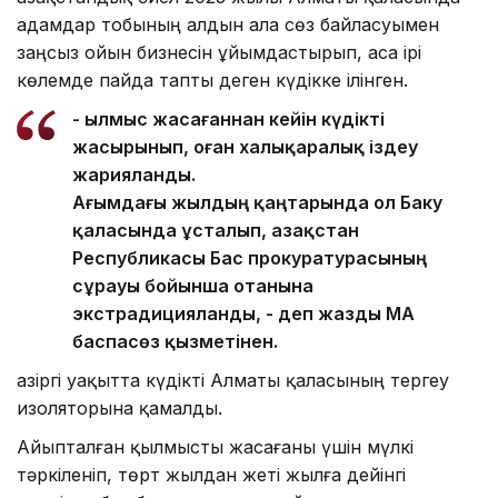
адамдар тобының алдын ала сөз байласуымен
заңсыз ойын бизнесін ұйымдастырып, аса ірі
көлемде пайда тапты деген күдікке ілінген.
- Қылмыс жасағаннан кейін күдікті
жасырынып, оған халықаралық іздеу
жарияланды.
Ағымдағы жылдың қаңтарында ол Баку
қаласында ұсталып, Қазақстан
Республикасы Бас прокуратурасының
сұрауы бойынша отанына
экстрадицияланды, - деп жазды ҚМА
баспасөз қызметінен.
Қазіргі уақытта күдікті Алматы қаласының тергеу
изоляторына қамалды.
Айыпталған қылмысты жасағаны үшін мүлкі
тәркіленіп, төрт жылдан жеті жылға дейінгі