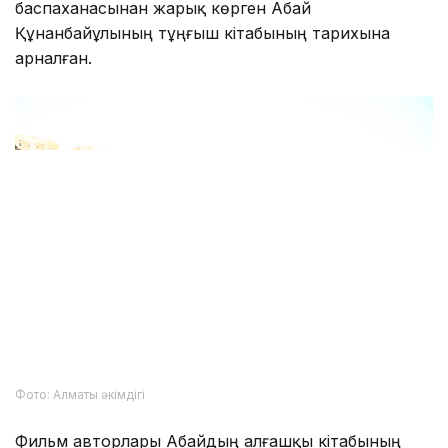
баспаханасынан жарық көрген Абай
Құнанбайұлының тұңғыш кітабының тарихына
арналған.
Фото: Алматы әкімдігі
Фильм авторлары Абайдың алғашқы кітабының