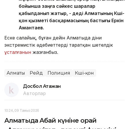
бойынша заңға сәйкес шаралар
қабылданып жатыр, - деді Алматының Көші-
қон қызметі басқармасының бастығы Еркін
Амантаев.
Еске салайық, бұған дейін Алматыда діни
экстремистік әдебиеттерді таратқан шетелдік
ұсталғанын
жазғанбыз.
Алматы
Рейд
Полиция
Көші-қон
Досбол Атажан
Авторлар
10:24, 09 Тамыз 2026
Алматыда Абай күніне орай