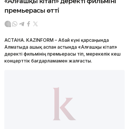
«Алғашқы кітап» деректі фильмінің
премьерасы өтті
АСТАНА. KAZINFORM – Абай күні қарсаңында
Алматыда ашық аспан астында «Алғашқы кітап»
деректі фильмінің премьерасы өтіп, мерекелік кеш
концерттік бағдарламамен жалғасты.