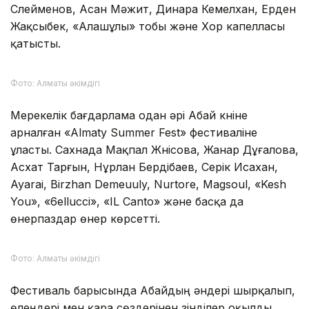
– Бұл кештің басты мақсаты – Абайдың
әдеби және музыкалық мұрасын бүгінгі
көрерменге заманауи форматта ұсынып,
ұлы ойшылдың шығармаларын кеңінен
насихаттау, – деп атап өтті
ұйымдастырушылар.
Фото: Алматы әкімдігі
Музыкалық-поэтикалық қойылымға Талғат
Күзембаев, Лидия Кәденова, Ерлан Біләл, Дархан
Сүлейменов, Асан Мәжит, Динара Кемелхан, Ерден
Жақсыбек, «Алашұлы» тобы және Хор капелласы
қатысты.
Фото: Алматы әкімдігі
Мерекелік бағдарлама одан әрі Абай күніне