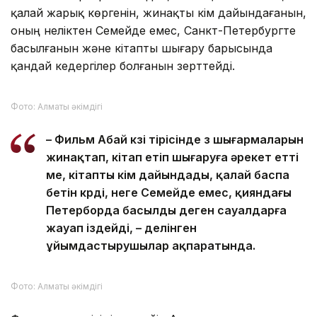
қалай жарық көргенін, жинақты кім дайындағанын,
оның неліктен Семейде емес, Санкт-Петербургте
басылғанын және кітапты шығару барысында
қандай кедергілер болғанын зерттейді.
Фото: Алматы әкімдігі