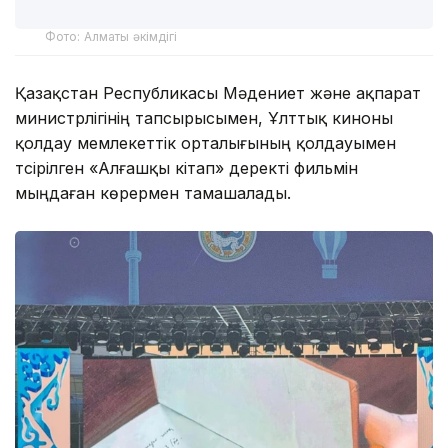
Фото: Алматы әкімдігі
Қазақстан Республикасы Мәдениет және ақпарат
министрлігінің тапсырысымен, Ұлттық киноны
қолдау мемлекеттік орталығының қолдауымен
түсірілген «Алғашқы кітап» деректі фильмін
мыңдаған көрермен тамашалады.