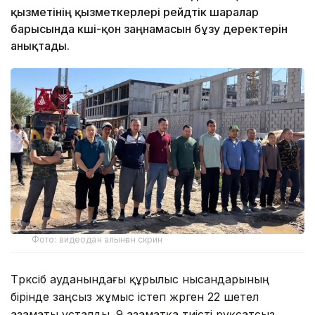
қызметінің қызметкерлері рейдтік шаралар
барысында көші-қон заңнамасын бұзу деректерін
анықтады.
Фото: видеодан алынған скрин
Түрксіб ауданындағы құрылыс нысандарының
бірінде заңсыз жұмыс істеп жүрген 22 шетел
азаматы ұсталды. 9 азаматқа тиісті рұқсатсыз,