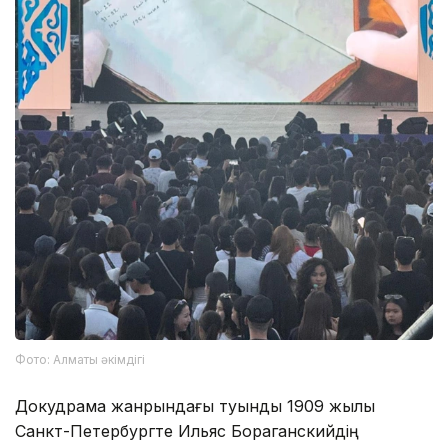
Фото: Алматы әкімдігі
Докудрама жанрындағы туынды 1909 жылы
Санкт-Петербургте Ильяс Бораганскийдің