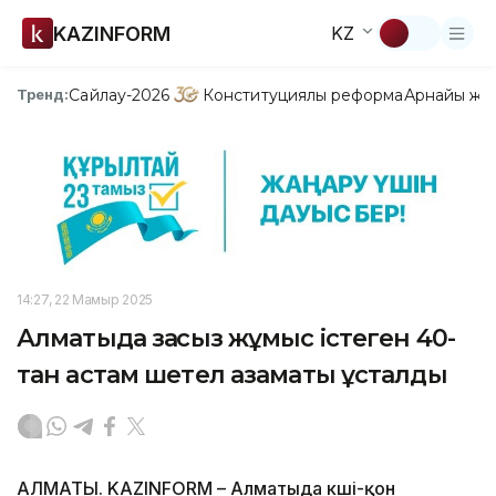
KAZINFORM
KZ
Сайлау-2026
Конституциялық реформа
Арнайы жо
Тренд:
14:27, 22 Мамыр 2025
Алматыда заңсыз жұмыс істеген 40-
тан астам шетел азаматы ұсталды
АЛМАТЫ. KAZINFORM – Алматыда көші-қон