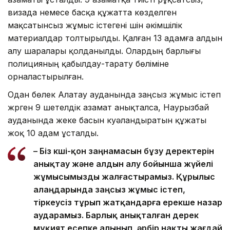
визада немесе басқа құжатта көзделген
мақсатынсыз жұмыс істегені үшін әкімшілік
материалдар толтырылды. Қалған 13 адамға алдын
алу шаралары қолданылды. Олардың барлығы
полицияның қабылдау-тарату бөліміне
орналастырылған.
Одан бөлек Алатау ауданында заңсыз жұмыс істеп
жүрген 9 шетелдік азамат анықталса, Наурызбай
ауданында жеке басын куәландыратын құжаты
жоқ 10 адам ұсталды.
– Біз көші-қон заңнамасын бұзу деректерін
анықтау және алдын алу бойынша жүйелі
жұмысымызды жалғастырамыз. Құрылыс
алаңдарында заңсыз жұмыс істеп,
тіркеусіз тұрып жатқандарға ерекше назар
аударамыз. Барлық анықталған дерек
мұқият есепке алынып, әрбір нақты жағдай