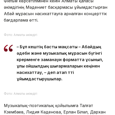
– Фильм Абай көзі тірісінде өз шығармаларын
жинақтап, кітап етіп шығаруға әрекет етті
ме, кітапты кім дайындады, қалай баспа
бетін көрді, неге Семейде емес, қияндағы
Петерборда басылды деген сауалдарға
жауап іздейді, – делінген
ұйымдастырушылар ақпаратында.
Фото: Алматы әкімдігі
Фильм көрсетілімінен кейін Алматы қаласы
әкімдігінің Мәдениет басқармасы ұйымдастырған
Абай мұрасын насихаттауға арналған концерттік
бағдарлама өтті.
Фото: Алматы әкімдігі