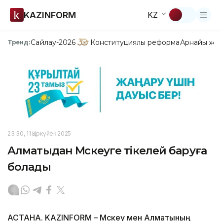
KAZINFORM
KZ
Сайлау-2026
Конституциялық реформа
Арнайы жо
Тренд:
23:30, 11 Қыркүйек 2025
Алматыдан Мәскеуге тікелей баруға
болады
АСТАНА. KAZINFORM – Мәскеу мен Алматының