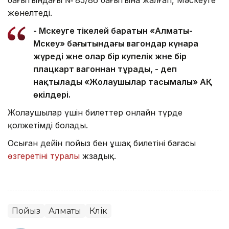
жөнелтеді.
- Мәскеуге тікелей баратын «Алматы-
Мәскеу» бағытындағы вагондар күнара
жүреді және олар бір купелік және бір
плацкарт вагоннан тұрады, - деп
нақтылады «Жолаушылар тасымалы» АҚ
өкілдері.
Жолаушылар үшін билеттер онлайн түрде
қолжетімді болады.
Осыған дейін пойыз бен ұшақ билетінің бағасы
өзгеретіні туралы
жзадық.
Пойыз
Алматы
Көлік