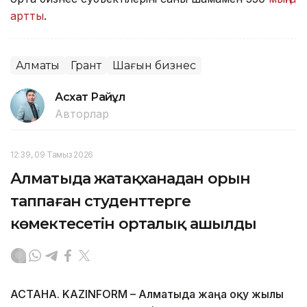
артты
.
Алматы
Грант
Шағын бизнес
Асхат Райқұл
Авторлар
12:39, 09 Тамыз 2026
Алматыда жатақханадан орын
таппаған студенттерге
көмектесетін орталық ашылды
АСТАНА. KAZINFORM – Алматыда жаңа оқу жылы