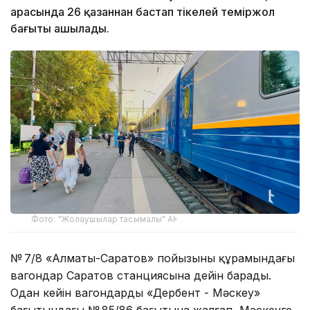
арасында 26 қазаннан бастап тікелей теміржол
бағыты ашылады.
Фото: "Жолаушылар тасымалы" АҚ
№ 7/8 «Алматы-Саратов» пойызының құрамындағы
вагондар Саратов станциясына дейін барады.
Одан кейін вагондарды «Дербент - Мәскеу»
бағытындағы № 85/86 бағытына жалғап, Мәскеуге