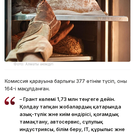
Фото: Алматы әкімдігі
Комиссия қарауына барлығы 377 өтінім түсіп, оның
164-і мақұлданған.
– Грант көлемі 1,73 млн теңгеге дейін.
Қолдау тапқан жобалардың қатарында
азық-түлік және киім өндірісі, қоғамдық
тамақтану, автосервис, сұлулық
индустриясы, білім беру, IT, құрылыс және