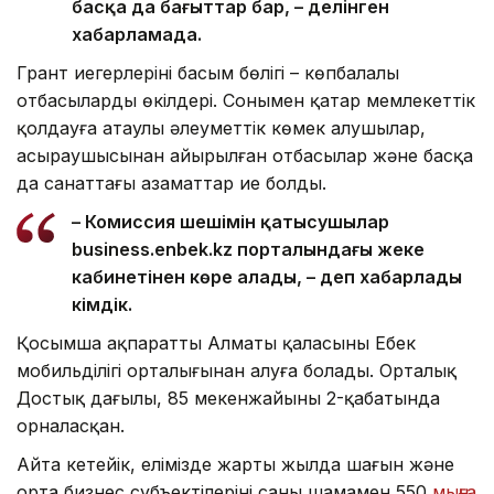
басқа да бағыттар бар, – делінген
хабарламада.
Грант иегерлерінің басым бөлігі – көпбалалы
отбасылардың өкілдері. Сонымен қатар мемлекеттік
қолдауға атаулы әлеуметтік көмек алушылар,
асыраушысынан айырылған отбасылар және басқа
да санаттағы азаматтар ие болды.
– Комиссия шешімін қатысушылар
business.enbek.kz порталындағы жеке
кабинетінен көре алады, – деп хабарлады
әкімдік.
Қосымша ақпаратты Алматы қаласының Еңбек
мобильділігі орталығынан алуға болады. Орталық
Достық даңғылы, 85 мекенжайының 2-қабатында
орналасқан.
Айта кетейік, елімізде жарты жылда шағын және
орта бизнес субъектілерінің саны шамамен 550
мыңға