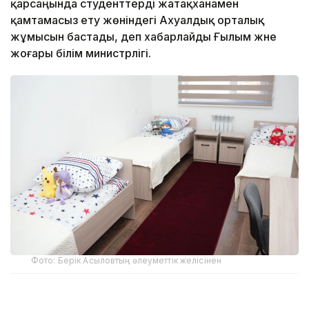
қарсаңында студенттерді жатақханамен
қамтамасыз ету жөніндегі Ахуалдық орталық
жұмысын бастады, деп хабарлайды Ғылым және
жоғары білім министрлігі.
Фото: Берік Асыловтың әлеуметтік желісінен
Орталық Ғылым және жоғары білім министрлігі мен