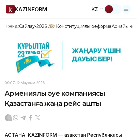
KAZINFORM
KZ
Сайлау-2026
Конституциялық реформа
Арнайы жо
Тренд:
09:07, 12 Маусым 2026
Армениялық әуе компаниясы
Қазақстанға жаңа рейс ашты
АСТАНА. KAZINFORM — Қазақстан Республикасы