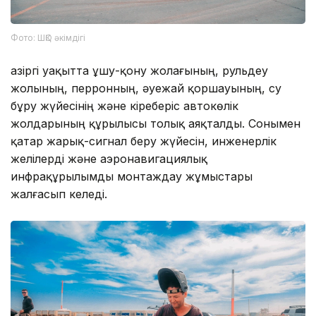
Фото: ШҚО әкімдігі
Қазіргі уақытта ұшу-қону жолағының, рульдеу
жолының, перронның, әуежай қоршауының, су
бұру жүйесінің және кіреберіс автокөлік
жолдарының құрылысы толық аяқталды. Сонымен
қатар жарық-сигнал беру жүйесін, инженерлік
желілерді және аэронавигациялық
инфрақұрылымды монтаждау жұмыстары
жалғасып келеді.