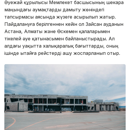
Әуежай құрылысы Мемлекет басшысының шекара
маңындағы аумақтарды дамыту жөніндегі
тапсырмасы аясында жүзеге асырылып жатыр.
Пайдалануға берілгеннен кейін ол Зайсан ауданын
Астана, Алматы және Өскемен қалаларымен
тікелей әуе қатынасымен байланыстырады. Ал
алдағы уақытта халықаралық бағыттарды, оның
ішінде Қытайға рейстерді ашу жоспарланып отыр.