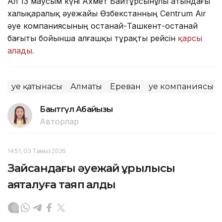
Ал 13 маусым күні Ахмет Байтұрсынұлы атындағы
халықаралық әуежайы Өзбекстанның Centrum Air
әуе компаниясының Қостанай-Ташкент-Қостанай
бағыты бойынша алғашқы тұрақты рейсін
қарсы
алады.
Әуе қатынасы
Алматы
Ереван
Әуе компаниясы
Бақытгүл Абайқызы
Авторлар
14:51, 03 Тамыз 2026
Зайсандағы әуежай құрылысы
аяқталуға таяп қалды