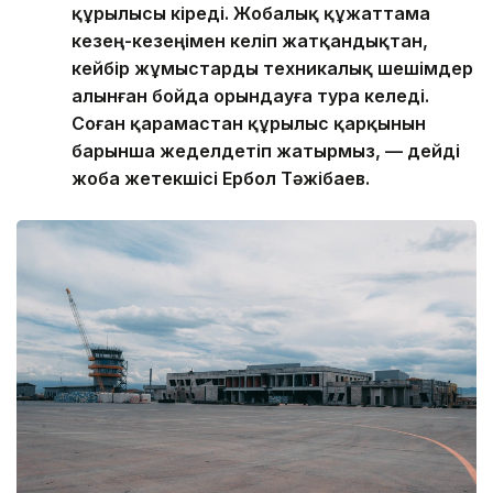
құрылысы кіреді. Жобалық құжаттама
кезең-кезеңімен келіп жатқандықтан,
кейбір жұмыстарды техникалық шешімдер
алынған бойда орындауға тура келеді.
Соған қарамастан құрылыс қарқынын
барынша жеделдетіп жатырмыз, — дейді
жоба жетекшісі Ербол Тәжібаев.