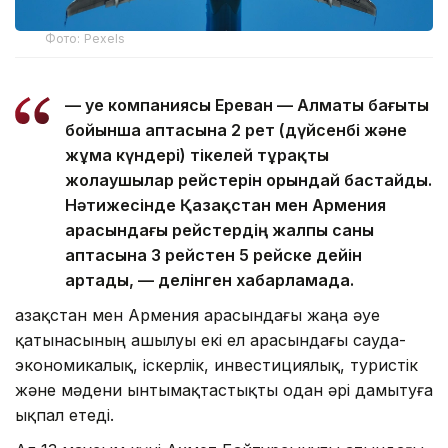
Фото: Pexels
— Әуе компаниясы Ереван — Алматы бағыты
бойынша аптасына 2 рет (дүйсенбі және
жұма күндері) тікелей тұрақты
жолаушылар рейстерін орындай бастайды.
Нәтижесінде Қазақстан мен Армения
арасындағы рейстердің жалпы саны
аптасына 3 рейстен 5 рейске дейін
артады, — делінген хабарламада.
Қазақстан мен Армения арасындағы жаңа әуе
қатынасының ашылуы екі ел арасындағы сауда-
экономикалық, іскерлік, инвестициялық, туристік
және мәдени ынтымақтастықты одан әрі дамытуға
ықпал етеді.