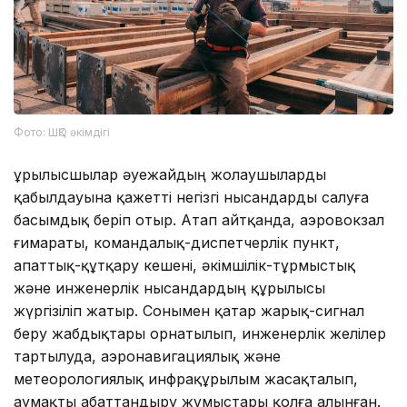
Фото: ШҚО әкімдігі
Құрылысшылар әуежайдың жолаушыларды
қабылдауына қажетті негізгі нысандарды салуға
басымдық беріп отыр. Атап айтқанда, аэровокзал
ғимараты, командалық-диспетчерлік пункт,
апаттық-құтқару кешені, әкімшілік-тұрмыстық
және инженерлік нысандардың құрылысы
жүргізіліп жатыр. Сонымен қатар жарық-сигнал
беру жабдықтары орнатылып, инженерлік желілер
тартылуда, аэронавигациялық және
метеорологиялық инфрақұрылым жасақталып,
аумақты абаттандыру жұмыстары қолға алынған.