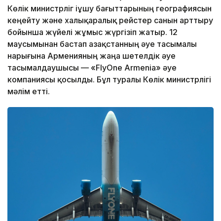
Көлік министрліг іұшу бағыттарының географиясын
кеңейту және халықаралық рейстер санын арттыру
бойынша жүйелі жұмыс жүргізіп жатыр. 12
маусымынан бастап Қазақстанның әуе тасымалы
нарығына Арменияның жаңа шетелдік әуе
тасымалдаушысы — «FlyOne Armenia» әуе
компаниясы қосылды. Бұл туралы Көлік министрлігі
мәлім етті.