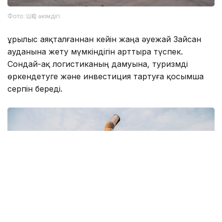
Фото: ШҚО әкімдігі
Құрылыс аяқталғаннан кейін жаңа әуежай Зайсан
ауданына жету мүмкіндігін арттыра түспек.
Сондай-ақ логистиканың дамуына, туризмді
өркендетуге және инвестиция тартуға қосымша
серпін береді.