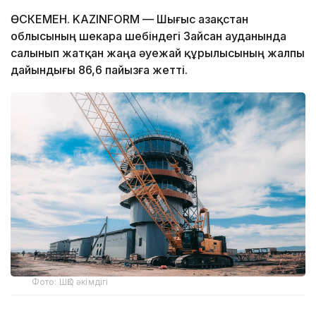
ӨСКЕМЕН. KAZINFORM — Шығыс Қазақстан
облысының шекара шебіндегі Зайсан ауданында
салынып жатқан жаңа әуежай құрылысының жалпы
дайындығы 86,6 пайызға жетті.
Фото: ШҚО әкімдігі