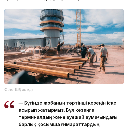
Фото: ШҚО әкімдігі
— Бүгінде жобаның төртінші кезеңін іске
асырып жатырмыз. Бұл кезеңге
терминалдың және әуежай аумағындағы
барлық қосымша ғимараттардың