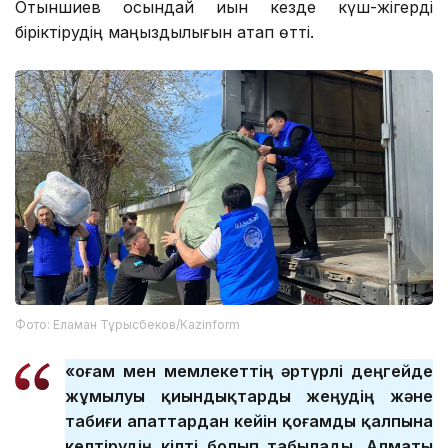
Отыншиев осындай қиын кезде күш-жігерді
біріктірудің маңыздылығын атап өтті.
Фото: Еламан Тұрысбеков/Kazinform
«Қоғам мен мемлекеттің әртүрлі деңгейде
жұмылуы қиындықтарды жеңудің және
табиғи апаттардан кейін қоғамды қалпына
келтірудің кілті болып табылады. Алматы