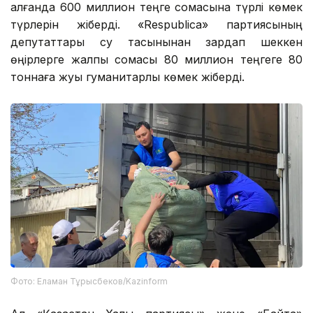
алғанда 600 миллион теңге сомасына түрлі көмек
түрлерін жіберді. «Respublica» партиясының
депутаттары су тасқынынан зардап шеккен
өңірлерге жалпы сомасы 80 миллион теңгеге 80
тоннаға жуық гуманитарлық көмек жіберді.
Фото: Еламан Тұрысбеков/Kazinform