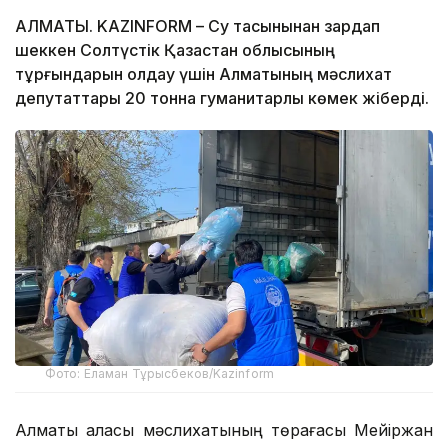
АЛМАТЫ. KAZINFORM – Су тасқынынан зардап
шеккен Солтүстік Қазақстан облысының
тұрғындарын қолдау үшін Алматының мәслихат
депутаттары 20 тонна гуманитарлық көмек жіберді.
Фото: Еламан Тұрысбеков/Kazinform
Алматы қаласы мәслихатының төрағасы Мейіржан