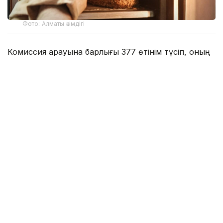
Фото: Алматы әкімдігі
Комиссия қарауына барлығы 377 өтінім түсіп, оның
164-і мақұлданған.
– Грант көлемі 1,73 млн теңгеге дейін.
Қолдау тапқан жобалардың қатарында
азық-түлік және киім өндірісі, қоғамдық
тамақтану, автосервис, сұлулық
индустриясы, білім беру, IT, құрылыс және
басқа да бағыттар бар, – делінген
хабарламада.
Грант иегерлерінің басым бөлігі – көпбалалы
отбасылардың өкілдері. Сонымен қатар мемлекеттік
қолдауға атаулы әлеуметтік көмек алушылар,
асыраушысынан айырылған отбасылар және басқа