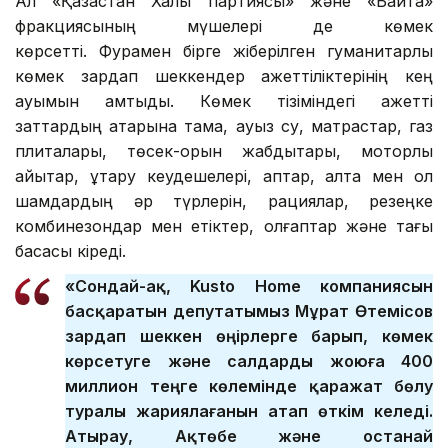
Ал «Қазақстан Халық партиясы» және «Байтақ»
фракциясының мүшелері де көмек
көрсетті. Фурамен бірге жіберілген гуманитарлық
көмек зардап шеккендер қажеттіліктерінің кең
ауқымын қамтыды. Көмек тізіміндегі қажетті
заттардың қатарына тамақ, ауыз су, матрастар, газ
плиталары, төсек-орын жабдықтары, моторлы
қайықтар, құтқару кеудешелері, қаптар, қалта мен қол
шамдардың әр түрлерін, рациялар, резеңке
комбинезондар мен етіктер, қолғаптар және тағы
басқасы кіреді.
«Сондай-ақ, Kusto Home компаниясын
басқаратын депутатымыз Мұрат Өтемісов
зардап шеккен өңірлерге барып, көмек
көрсетуге және салдарды жоюға 400
миллион теңге көлемінде қаражат бөлу
туралы жариялағанын атап өткім келеді.
Атырау, Ақтөбе және Қостанай