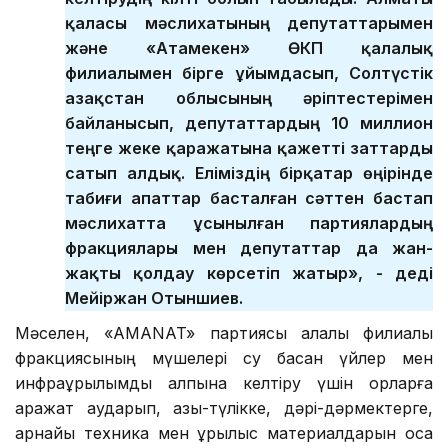
қаласы мәслихатының депутаттарымен
және «Атамекен» ӨКП қалалық
филиалымен бірге ұйымдасып, Солтүстік
Қазақстан облысының әріптестерімен
байланысып, депутаттардың 10 миллион
теңге жеке қаражатына қажетті заттарды
сатып алдық. Еліміздің бірқатар өңірінде
табиғи апаттар басталған сәттен бастап
мәслихатта ұсынылған партиялардың
фракциялары мен депутаттар да жан-
жақты қолдау көрсетіп жатыр», - деді
Мейіржан Отыншиев.
Мәселен, «AMANAT» партиясы қалалық филиалы
фракциясының мүшелері су басқан үйлер мен
инфрақұрылымды қалпына келтіру үшін қорларға
қаражат аударып, азық-түлікке, дәрі-дәрмектерге,
арнайы техника мен құрылыс материалдарын қоса