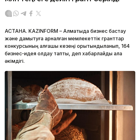
АСТАНА. KAZINFORM – Алматыда бизнес бастау
және дамытуға арналған мемлекеттік гранттар
конкурсының алғашқы кезеңі қорытындыланып, 164
бизнес-идея қолдау тапты, деп хабарлайды қала
әкімдігі.