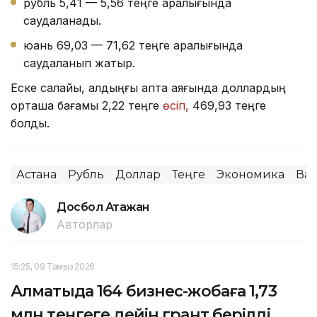
рубль 5,41 — 5,56 теңге аралығында
саудаланады.
юань 69,03 — 71,62 теңге аралығында
саудаланып жатыр.
Еске салайық, алдыңғы апта аяғында доллардың
орташа бағамы 2,22 теңге
өсіп,
469,93 теңге
болды.
Астана
Рубль
Доллар
Теңге
Экономика
Ва
Досбол Атажан
Авторлар
15:25, 09 Тамыз 2026
Алматыда 164 бизнес-жобаға 1,73
млн теңгеге дейін грант берілді