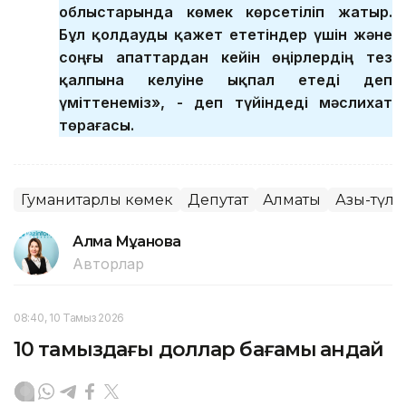
облыстарында көмек көрсетіліп жатыр.
Бұл қолдауды қажет ететіндер үшін және
соңғы апаттардан кейін өңірлердің тез
қалпына келуіне ықпал етеді деп
үміттенеміз», - деп түйіндеді мәслихат
төрағасы.
Гуманитарлық көмек
Депутат
Алматы
Азық-түлі
Алма Мұқанова
Авторлар
08:40, 10 Тамыз 2026
10 тамыздағы доллар бағамы қандай