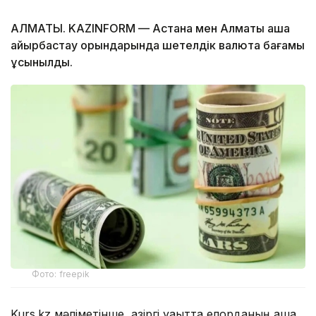
АЛМАТЫ. KAZINFORM — Астана мен Алматы ақша
айырбастау орындарында шетелдік валюта бағамы
ұсынылды.
Фото: freepik
Kurs.kz мәліметінше, қазіргі уақытта елорданың ақша