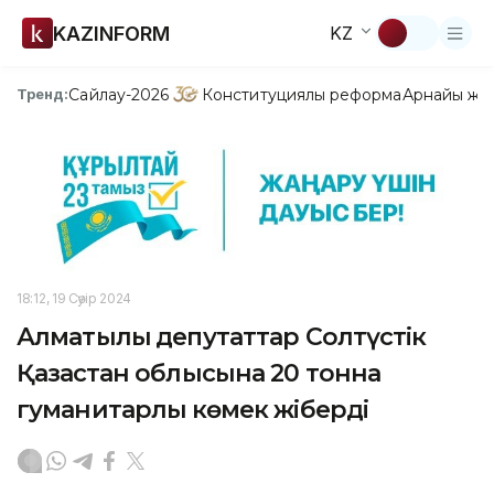
KAZINFORM
KZ
Сайлау-2026
Конституциялық реформа
Арнайы жо
Тренд:
18:12, 19 Сәуір 2024
Алматылық депутаттар Солтүстік
Қазақстан облысына 20 тонна
гуманитарлық көмек жіберді