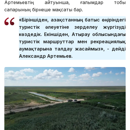
Артемьевтің айтуынша, ғалымдар тобы
сапарының бірнеше мақсаты бар.
«Біріншіден, Қазақстанның батыс өңіріндегі
туристік әлеуетіне зерделеу жүргізуді
көздедік. Екіншіден, Атырау облысындағы
туристік маршруттар мен рекреациялық
аумақтарына талдау жасаймыз», - дейді
Александр Артемьев.