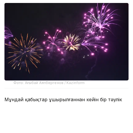
Фото: Ағыбай Аяпбергенов / Kazinform
Мұндай қабықтар ұшырылғаннан кейін бір тәулік
ішінде толық еріп кетеді. Соның арқасында
мерекелік отшашудан кейін қалатын қоқыс көлемі
айтарлықтай азаяды.
Жаңа технологияны Сига префектурасындағы