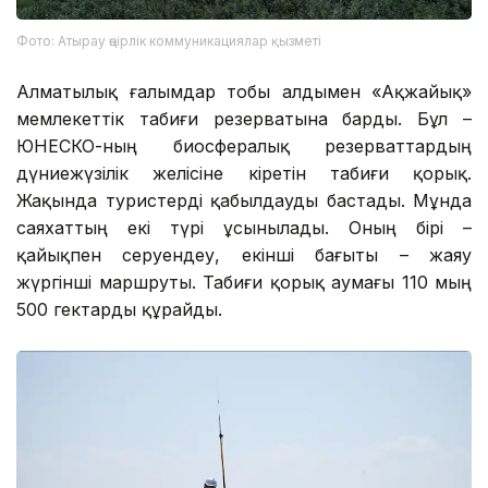
Фото: Атырау өңірлік коммуникациялар қызметі
Алматылық ғалымдар тобы алдымен «Ақжайық»
мемлекеттік табиғи резерватына барды. Бұл –
ЮНЕСКО-ның биосфералық резерваттардың
дүниежүзілік желісіне кіретін табиғи қорық.
Жақында туристерді қабылдауды бастады. Мұнда
саяхаттың екі түрі ұсынылады. Оның бірі –
қайықпен серуендеу, екінші бағыты – жаяу
жүргінші маршруты. Табиғи қорық аумағы 110 мың
500 гектарды құрайды.