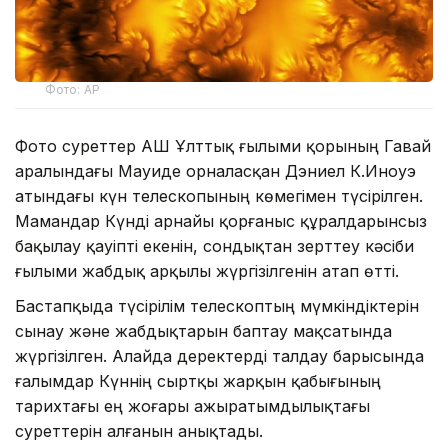
Фото: AP
Фото суреттер АҚШ Ұлттық ғылыми қорының Гавай
аралындағы Мауиде орналасқан Дэниел К.Иноуэ
атындағы күн телескопының көмегімен түсірілген.
Мамандар Күнді арнайы қорғаныс құралдарынсыз
бақылау қауіпті екенін, сондықтан зерттеу кәсіби
ғылыми жабдық арқылы жүргізілгенін атап өтті.
Бастапқыда түсірілім телескоптың мүмкіндіктерін
сынау және жабдықтарын баптау мақсатында
жүргізілген. Алайда деректерді талдау барысында
ғалымдар Күннің сыртқы жарқын қабығының
тарихтағы ең жоғары ажыратымдылықтағы
суреттерін алғанын анықтады.