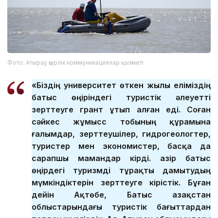
Фото: Атырау өңірлік коммуникациялар қызметі
«Біздің университет өткен жылы еліміздің
батыс өңіріндегі туристік әлеуетті
зерттеуге грант ұтып алған еді. Соған
сәйкес жұмысс тобының құрамына
ғалымдар, зерттеушілер, гидрогеологтер,
туристер мен экономистер, басқа да
сарапшы мамандар кірді. Қазір батыс
өңірдегі туризмді тұрақты дамытудың
мүмкіндіктерін зерттеуге кірістік. Бұған
дейін Ақтөбе, Батыс Қазақстан
облыстарындағы туристік бағыттардан