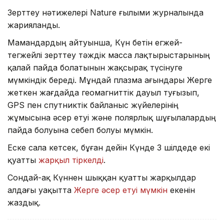
Зерттеу нәтижелері Nature ғылыми журналында
жарияланды.
Мамандардың айтуынша, Күн бетін егжей-
тегжейлі зерттеу тәждік масса лақтырыстарының
қалай пайда болатынын жақсырақ түсінуге
мүмкіндік береді. Мұндай плазма ағындары Жерге
жеткен жағдайда геомагниттік дауыл туғызып,
GPS пен спутниктік байланыс жүйелерінің
жұмысына әсер етуі және полярлық шұғылалардың
пайда болуына себеп болуы мүмкін.
Еске сала кетсек, бұған дейін Күнде 3 шілдеде екі
қуатты
жарқыл тіркелді
.
Сондай-ақ Күннен шыққан қуатты жарқылдар
алдағы уақытта
Жерге әсер етуі мүмкін
екенін
жаздық.