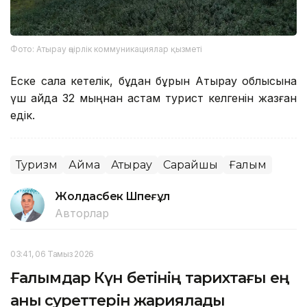
Фото: Атырау өңірлік коммуникациялар қызметі
Еске сала кетелік, бұдан бұрын Атырау облысына
үш айда 32 мыңнан астам турист келгенін жазған
едік.
Туризм
Аймақ
Атырау
Сарайшық
Ғалым
Жолдасбек Шөпеғұл
Авторлар
03:41, 06 Тамыз 2026
Ғалымдар Күн бетінің тарихтағы ең
анық суреттерін жариялады