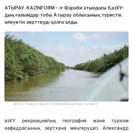
АТЫРАУ. KAZINFORM – Әл-Фараби атындағы ҚазҰУ-
дың ғалымдар тобы Атырау облысының туристік
әлеуетін зерттеуді қолға алды.
Фото: Атырау өңірлік коммуникациялар қызметі
ҚазҰУ рекреациялық география және туризм
кафедрасының зертхана меңгерушісі Александр