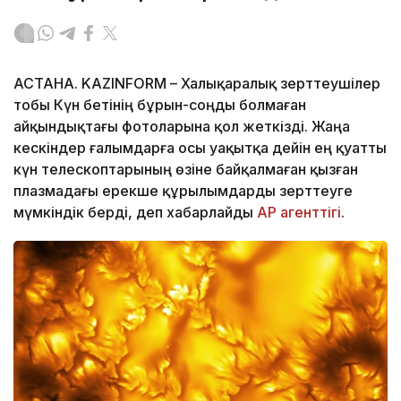
АСТАНА. KAZINFORM – Халықаралық зерттеушілер
тобы Күн бетінің бұрын-соңды болмаған
айқындықтағы фотоларына қол жеткізді. Жаңа
кескіндер ғалымдарға осы уақытқа дейін ең қуатты
күн телескоптарының өзіне байқалмаған қызған
плазмадағы ерекше құрылымдарды зерттеуге
мүмкіндік берді, деп хабарлайды
AP агенттігі
.