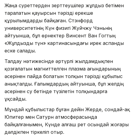
Жаңа суреттерден зерттеушілер жұлдыз бетімен
таралатын қауырсын тәрізді ерекше
құрылымдарды байқаған. Стэнфорд
университетінің Күн физигі Жуйчжу Чэньнің
айтуынша, бұл өрнектер Винсент Ван Гогтың
«Жұлдызды түн» картинасындағы ирек аспанды
еске салады.
Талдау нәтижесінде әртүрлі жылдамдықпен
қозғалатын магниттелген плазма ағындарының
әсерінен пайда болатын толқын тәрізді құбылыс
анықталды. Ғалымдардың айтуынша, бұл желдің
әсерінен су бетінде түзілетін толқындарға
ұқсайды.
Мұндай құбылыстар бұған дейін Жерде, сондай-ақ
Юпитер мен Сатурн атмосферасында
байқалғанымен, Күнде алғаш рет осындай жоғары
дәлдікпен тіркеліп отыр.