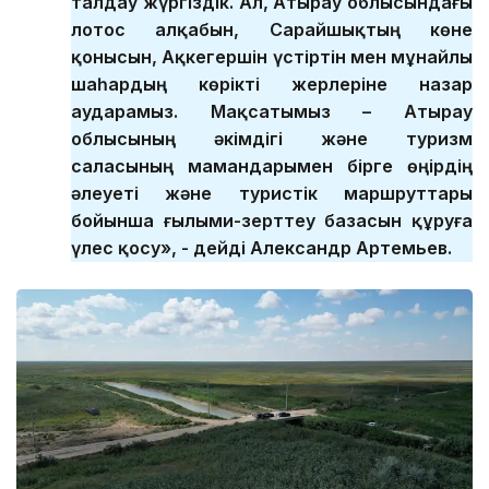
талдау жүргіздік. Ал, Атырау облысындағы
лотос алқабын, Сарайшықтың көне
қонысын, Ақкегершін үстіртін мен мұнайлы
шаһардың көрікті жерлеріне назар
аударамыз. Мақсатымыз – Атырау
облысының әкімдігі және туризм
саласының мамандарымен бірге өңірдің
әлеуеті және туристік маршруттары
бойынша ғылыми-зерттеу базасын құруға
үлес қосу», - дейді Александр Артемьев.