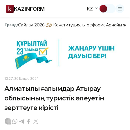
KAZINFORM
KZ
Сайлау-2026
Конституциялық реформа
Арнайы жо
Тренд:
13:27, 26 Шілде 2024
Алматылық ғалымдар Атырау
облысының туристік әлеуетін
зерттеуге кірісті