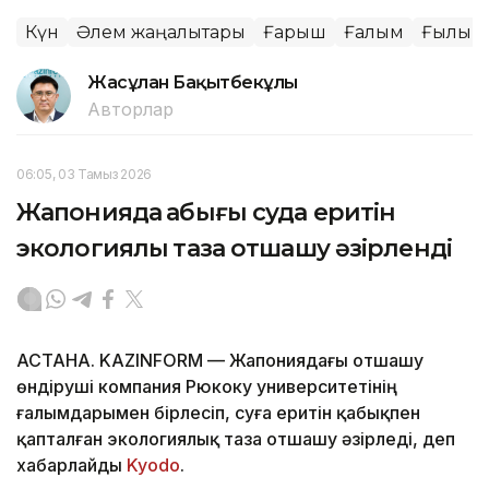
Күн
Әлем жаңалықтары
Ғарыш
Ғалым
Ғылым
Жасұлан Бақытбекұлы
Авторлар
06:05, 03 Тамыз 2026
Жапонияда қабығы суда еритін
экологиялық таза отшашу әзірленді
АСТАНА. KAZINFORM — Жапониядағы отшашу
өндіруші компания Рюкоку университетінің
ғалымдарымен бірлесіп, суға еритін қабықпен
қапталған экологиялық таза отшашу әзірледі, деп
хабарлайды
Kyodo
.