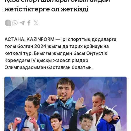
жетістіктерге қол жеткізді
АСТАНА. KAZINFORM — Ірі спорттық додаларға
толы болған 2024 жылы да тарих қойнауына
кеткелі тұр. Биылғы жылдың басы Оңтүстік
Кореядағы IV қысқы жасөспірімдер
Олимпиадасымен басталған болатын.