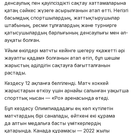
денсаулық пен қауіпсіздікті сақтау хаттамаларына
қатаң сәйкес жүзеге асырылғанын атап өтті. Негізгі
басымдық спортшылардың, жаттықтырушылар
штабының, ресми тұлғалардың және турнирге
қатысушылардың барлығының денсаулығы мен әл-
ауқаты болған.
Ұйым өкілдері матчты кейінге шегеру «қажетті әрі
жауапты қадам» болғанын атап өтіп, бұл шешім
жарыстың әділдігін сақтауға бағытталғанын
растады.
Кездесу 12 ақпанға белгіленді. Матч хоккей
жарыстарын өткізу үшін арнайы салынған уақытша
спорттық нысан — «Ро» аренасында өтеді.
Бұл кездесу Олимпиададағы ең көп күтілетін
матчтардың бірі саналады, өйткені екі құрама
да алтын медальға басты үміткерлердің
қатарында. Канада құрамасы — 2022 жылы