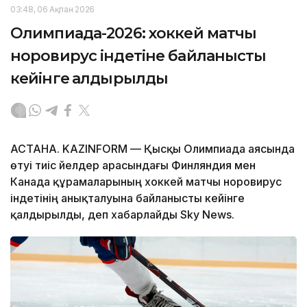
03:48, 06 Ақпан 2026
Олимпиада-2026: хоккей матчы
норовирус індетіне байланысты
кейінге қалдырылды
АСТАНА. KAZINFORM — Қысқы Олимпиада аясында
өтуі тиіс әйелдер арасындағы Финляндия мен
Канада құрамаларының хоккей матчы норовирус
індетінің анықталуына байланысты кейінге
қалдырылды, деп хабарлайды Sky News.