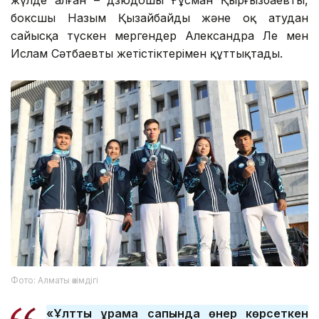
жүлде алған – дзюдошы Ғұсман Қырғызбаевты,
боксшы Назым Қызайбайды және оқ атудан
сайысқа түскен мергендер Александра Ле мен
Ислам Сәтбаевты жетістіктерімен құттықтады.
Фото: Алматы әкімдігі
«Ұлттық құрама сапында өнер көрсеткен