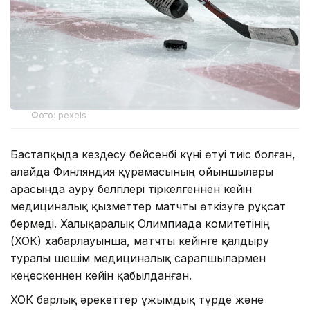
Фото: pexels
Бастапқыда кездесу бейсенбі күні өтуі тиіс болған,
алайда Финляндия құрамасының ойыншылары
арасында ауру белгілері тіркелгеннен кейін
медициналық қызметтер матчты өткізуге рұқсат
бермеді. Халықаралық Олимпиада комитетінің
(ХОК) хабарлауынша, матчты кейінге қалдыру
туралы шешім медициналық сарапшылармен
кеңескеннен кейін қабылданған.
ХОК барлық әрекеттер ұжымдық түрде және