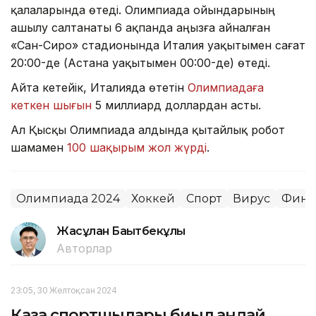
қалаларында өтеді. Олимпиада ойындарының
ашылу салтанаты 6 ақпанда аңызға айналған
«Сан-Сиро» стадионында Италия уақытымен сағат
20:00-де (Астана уақытымен 00:00-де) өтеді.
Айта кетейік, Италияда өтетін
Олимпиадаға
кеткен шығын
5 миллиард доллардан асты.
Ал Қысқы Олимпиада алдында қытайлық робот
шамамен
100 шақырым жол жүрді
.
Олимпиада 2024
Хоккей
Спорт
Вирус
Финл
Жасұлан Бақытбекұлы
Авторлар
23:05, 30 Желтоқсан 2024
Қазақ спортшылары биыл қандай