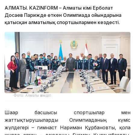
АЛМАТЫ. KAZINFORM – Алматы әкімі Ерболат
Досаев Парижде өткен Олимпиада ойындарына
қатысқан алматылық спортшылармен кездесті.
Фото: Алматы әкімдігі
Шаһар басшысы спортшылар мен
жаттықтырушыларды Олимпиаданың күміс
жүлдегері – гимнаст Нариман Құрбановты, қола