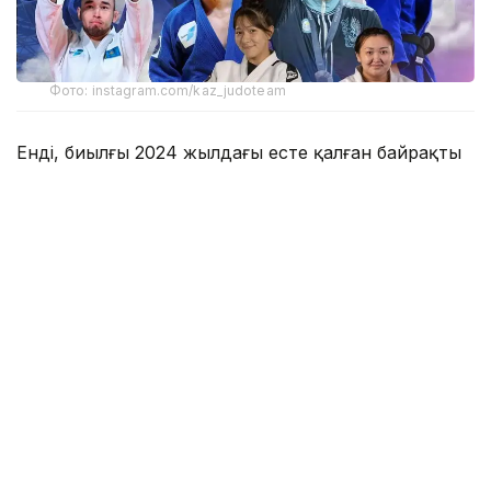
Фото: instagram.com/kaz_judoteam
Енді, биылғы 2024 жылдағы есте қалған байрақты
бәсекелер туралы қысқаша тоқталып өтсек.
Канвон-2024:
(Оңтүстік Корея) Олимпиадасы
Бұл Олимпиада ойындары қазақ жанкүйерлері
үшін тарихи алтын медаль жеңіп алған жарқын
сәттерімен мәңгі есте қалды. Олай дейтініміз 2012
жылы Инсбрукте (Аустрия) өткен ойындарда, 2012
жылғы Инсбрук (Аустрия) Олимпиадасында және
2020 жылы Лозанна (Швейцария)
Олимпиадасында қазақ елінің спортшылары жеңіс
тұғырының ең биік сатысына көтеріліп,
Әнұранымызды әуелете алмаған еді. Тіпті,