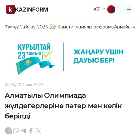
KAZINFORM
KZ
Сайлау-2026
Конституциялық реформа
Арнайы жо
Тренд:
09:35, 20 Тамыз 2024
Алматылық Олимпиада
жүлдегерлеріне пәтер мен көлік
берілді