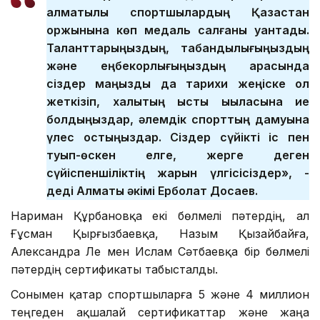
алматылық спортшылардың Қазақстан
қоржынына көп медаль салғаны қуантады.
Таланттарыңыздың, табандылығыңыздың
және еңбекқорлығыңыздың арқасында
сіздер маңызды да тарихи жеңіске қол
жеткізіп, халықтың ыстық ықыласына ие
болдыңыздар, әлемдік спорттың дамуына
үлес қостыңыздар. Сіздер сүйікті іс пен
туып-өскен елге, жерге деген
сүйіспеншіліктің жарқын үлгісісіздер», -
деді Алматы әкімі Ерболат Досаев.
Нариман Құрбановқа екі бөлмелі пәтердің, ал
Ғұсман Қырғызбаевқа, Назым Қызайбайға,
Александра Ле мен Ислам Сәтбаевқа бір бөлмелі
пәтердің сертификаты табысталды.
Сонымен қатар спортшыларға 5 және 4 миллион
теңгеден ақшалай сертификаттар және жаңа