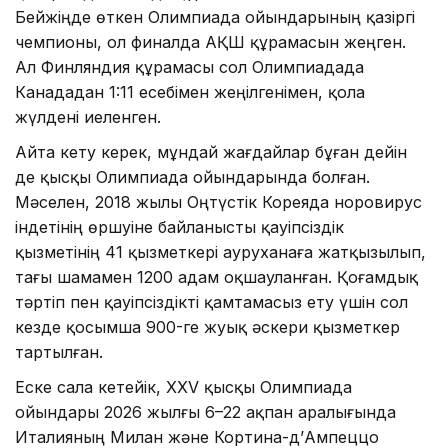
Бейжіңде өткен Олимпиада ойындарының қазіргі
чемпионы, ол финалда АҚШ құрамасын жеңген.
Ал Финляндия құрамасы сол Олимпиадада
Канададан 1:11 есебімен жеңілгенімен, қола
жүлдені иеленген.
Айта кету керек, мұндай жағдайлар бұған дейін
де қысқы Олимпиада ойындарында болған.
Мәселен, 2018 жылы Оңтүстік Кореяда норовирус
індетінің өршуіне байланысты қауіпсіздік
қызметінің 41 қызметкері ауруханаға жатқызылып,
тағы шамамен 1200 адам оқшауланған. Қоғамдық
тәртіп пен қауіпсіздікті қамтамасыз ету үшін сол
кезде қосымша 900-ге жуық әскери қызметкер
тартылған.
Еске сала кетейік, XXV қысқы Олимпиада
ойындары 2026 жылғы 6–22 ақпан аралығында
Италияның Милан және Кортина-д’Ампеццо