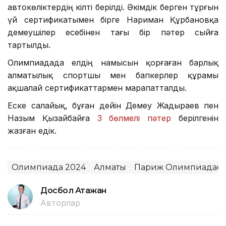
автокөліктердің кілті берілді. Әкімдік берген тұрғын
үй сертификатымен бірге Нариман Құрбановқа
демеушілер есебінен тағы бір пәтер сыйға
тартылды.
Олимпиадада елдің намысын қорғаған барлық
алматылық спортшы мен бапкерлер құрамы
ақшалай сертификаттармен марапатталды.
Еске салайық, бұған дейін Демеу Жадыраев пен
Назым Қызайбайға
3 бөлмелі пәтер
берілгенін
жазған едік.
Олимпиада 2024
Алматы
Париж Олимпиадас
Досбол Атажан
Авторлар