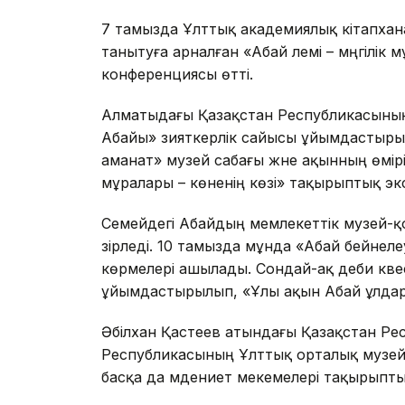
7 тамызда Ұлттық академиялық кітапхан
танытуға арналған «Абай әлемі – мәңгілі
конференциясы өтті.
Алматыдағы Қазақстан Республикасының
Абайы» зияткерлік сайысы ұйымдастырыл
аманат» музей сабағы және ақынның өмір
мұралары – көненің көзі» тақырыптық эк
Семейдегі Абайдың мемлекеттік музей-қ
әзірледі. 10 тамызда мұнда «Абай бейнел
көрмелері ашылады. Сондай-ақ әдеби квес
ұйымдастырылып, «Ұлы ақын Абай ұлдар
Әбілхан Қастеев атындағы Қазақстан Ре
Республикасының Ұлттық орталық музейі
басқа да мәдениет мекемелері тақырыпт