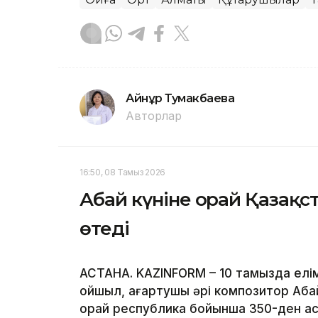
Айнұр Тумакбаева
Авторлар
16:50, 08 Тамыз 2026
Абай күніне орай Қазақст
өтеді
АСТАНА. KAZINFORM – 10 тамызда елімі
ойшыл, ағартушы әрі композитор Аба
орай республика бойынша 350-ден ас