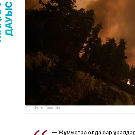
Фото: Anadolu
— Жұмыстар қолда бар құралдар