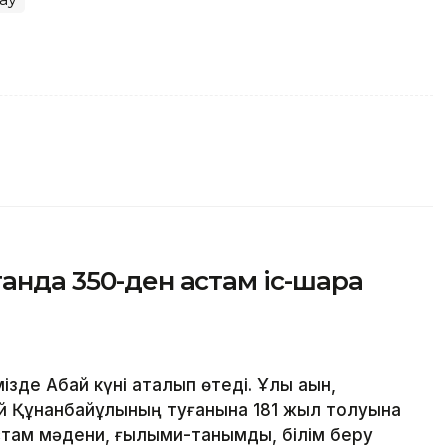
анда 350-ден астам іс-шара
зде Абай күні аталып өтеді. Ұлы ақын,
й Құнанбайұлының туғанына 181 жыл толуына
там мәдени, ғылыми-танымдық, білім беру