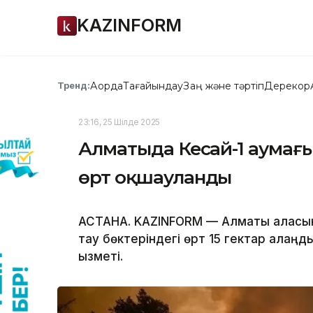
KAZINFORM
Ақорда
Тағайындау
Заң және тәртіп
Дерекқор
Тренд:
23:16, 25 Шілде 2025
Алматыда Кеңсай-1 аумағ
өрт оқшауланды
АСТАНА. KAZINFORM — Алматы қаласы
тау бөктеріндегі өрт 15 гектар ала
қызметі.