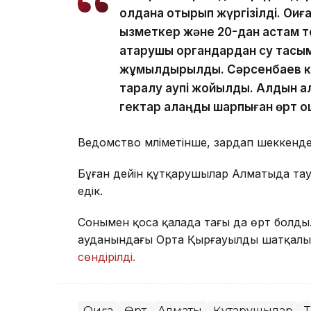
қолдана отырып жүргізілді. Оқи
қызметкер және 20-дан астам те
атқарушы органдардан су тас
жұмылдырылды. Сәрсенбаев кө
таралу қаупі жойылды. Алдын а
гектар алаңды шарпыған өрт о
Ведомство мәліметінше, зардап шеккендер
Бұған дейін құтқарушылар Алматыда тау 
едік.
Сонымен қоса қалада тағы да өрт болды
ауданындағы Орта Қырғауылды шатқалын
сөндірілді.
Оқиға
Өрт
Алматы
Құтқарушылар
Т