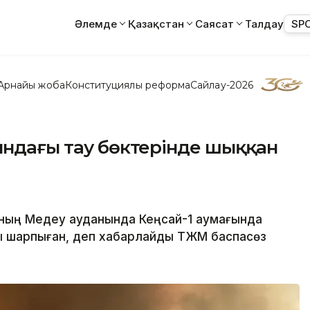
Әлемде
Қазақстан
Саясат
Талдау
SP
Арнайы жоба
Конституциялық реформа
Сайлау-2026
ындағы тау бөктерінде шыққан
ның Медеу ауданында Кеңсай-1 аумағында
ңды шарпыған, деп хабарлайды ТЖМ баспасөз