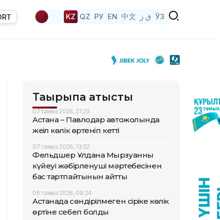
KZ
QZ
РУ
EN
中文
ق ز
ЎЗ
ORT
Тақырыпқа қатысты
07 тамыз 2026, 21:23
Астана – Павлодар автожолында
жеңіл көлік өртеніп кетті
07 тамыз 2026, 13:52
Фельдшер Ұлдана Мырзуанның
күйеуі жәбірленуші мәртебесінен
бас тартпайтынын айтты
06 тамыз 2026, 09:24
Астанада сөндірілмеген сіріңке көлік
өртіне себеп болды