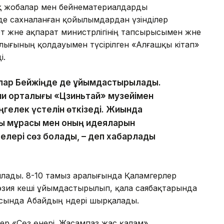
қ жобалар мен бейнематериалдарды
е сахналанған қойылымдардан үзінділер
т және ақпарат министрлігінің тапсырысымен және
лығының қолдауымен түсірілген «Алғашқы кітап»
і.
ралар Бейжіңде де ұйымдастырылады.
ни орталығы «Цзиньтай» музейімен
ңгелек үстелін өткізеді. Жиында
қ мұрасы мен оның идеяларын
елері сөз болады, – деп хабарлады
лады. 8-10 тамыз аралығында Қаламгерлер
эзия кеші ұйымдастырылып, қала саябақтарында
асында Абайдың әндері шырқалады.
рлер «Сөз өнері. Жасампаз жас қалам»