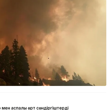
 мен аспалы өрт сөндіргіштерді