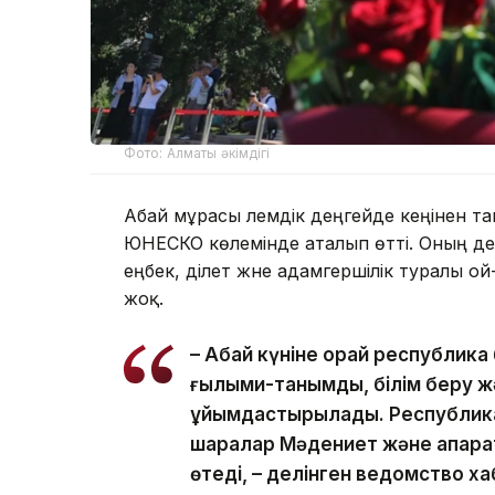
Фото: Алматы әкімдігі
Абай мұрасы әлемдік деңгейде кеңінен 
ЮНЕСКО көлемінде аталып өтті. Оның әде
еңбек, әділет және адамгершілік туралы
жоқ.
– Абай күніне орай республика
ғылыми-танымдық, білім беру ж
ұйымдастырылады. Республикал
шаралар Мәдениет және ақпара
өтеді, – делінген ведомство х