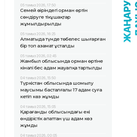
05 тамыз 2026, 17:50
Семей өңіріндегі орман өртін
сөндіруге тікұшақтар
жұмылдырылды
05 тамыз 2026, 16:25
Алматыда түнде төбелес шығарған
бір топ азамат ұсталды
05 тамыз 2026, 02:45
Жамбыл облысында орман өртіне
кінәлі бес адам жауапқа тартылды
04 тамыз 2026, 15:50
Түркістан облысында шомылу
маусымы басталғалы 17 адам суға
кетіп көз жұмды
04 тамыз 2026, 15:05
Қарағанды облысындағы екі
өндірістік апаттан үш адам көз
жұмды
04 тамыз 2026, 00:05