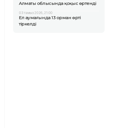
Алматы облысында қоқыс өртенді
03 тамыз 2026, 21:00
Ел аумағында 13 орман өрті
тіркелді