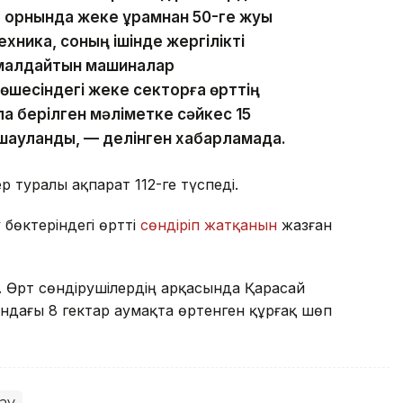
ға орнында жеке құрамнан 50-ге жуық
хника, соның ішінде жергілікті
ымалдайтын машиналар
шесіндегі жеке секторға өрттің
ла берілген мәліметке сәйкес 15
қшауланды, — делінген хабарламада.
 туралы ақпарат 112-ге түспеді.
бөктеріндегі өртті
сөндіріп жатқанын
жазған
. Өрт сөндірушілердің арқасында Қарасай
дағы 8 гектар аумақта өртенген құрғақ шөп
ау