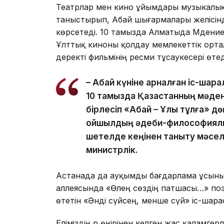
Театрлар мен кино ұйымдары музыкалы
таныстырып, Абай шығармалары желісінд
көрсетеді. 10 тамызда Алматыда Мәдение
Ұлттық киноны қолдау мемлекеттік орта
деректі фильмінің ресми тұсаукесері өтед
– Абай күніне арналған іс-ша
10 тамызда Қазақстанның мәде
бірлесіп «Абай – Ұлы тұлға» дө
ойшылдың әдеби-философиялы
шетелде кеңінен таныту мәсел
министрлік.
Астанада да ауқымды бағдарлама ұсыны
аллеясында «Өлең сөздің патшасы…» по
өтетін «Әнді сүйсең, менше сүй» іс-шар
Еліміздің әр өңірінен келген жас қаламге