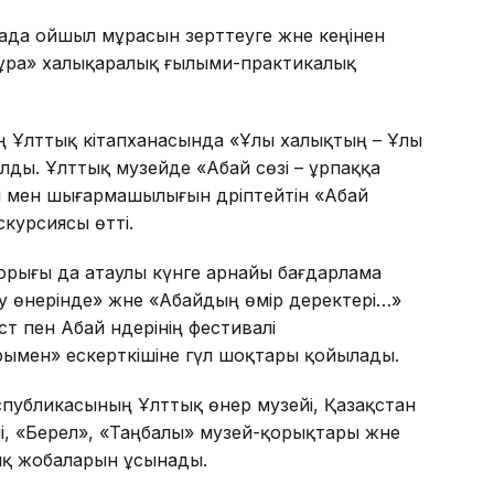
ада ойшыл мұрасын зерттеуге және кеңінен
к мұра» халықаралық ғылыми-практикалық
 Ұлттық кітапханасында «Ұлы халықтың – Ұлы
ды. Ұлттық музейде «Абай сөзі – ұрпаққа
і мен шығармашылығын дәріптейтін «Абай
скурсиясы өтті.
орығы да атаулы күнге арнайы бағдарлама
еу өнерінде» және «Абайдың өмір деректері…»
т пен Абай әндерінің фестивалі
ымен» ескерткішіне гүл шоқтары қойылады.
спубликасының Ұлттық өнер музейі, Қазақстан
, «Берел», «Таңбалы» музей-қорықтары және
ық жобаларын ұсынады.