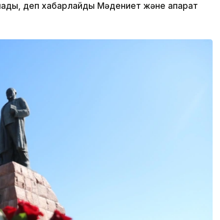
ады, деп хабарлайды Мәдениет және ақпарат