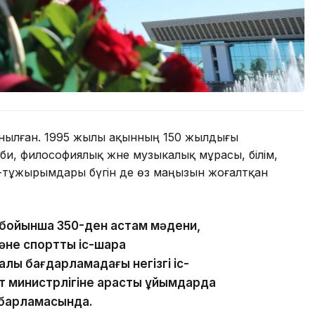
танылған. 1995 жылы ақынның 150 жылдығы
би, философиялық және музыкалық мұрасы, білім,
 ой-тұжырымдары бүгін де өз маңызын жоғалтқан
 бойынша 350-ден астам мәдени,
әне спорттық іс-шара
ық бағдарламадағы негізгі іс-
т министрлігіне қарасты ұйымдарда
абарламасында.