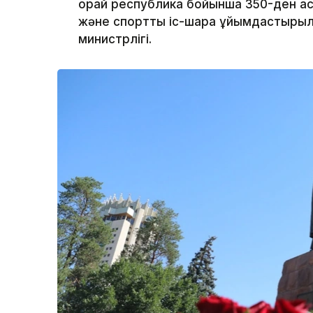
орай республика бойынша 350-ден ас
және спорттық іс-шара ұйымдастырыл
министрлігі.