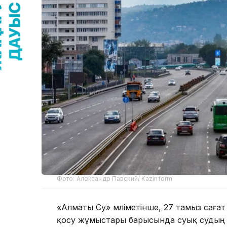
Фото: Александр Павский/ Kazinform
«Алматы Су» мәліметінше, 27 тамыз сағат
қосу жұмыстары барысында суық судың б