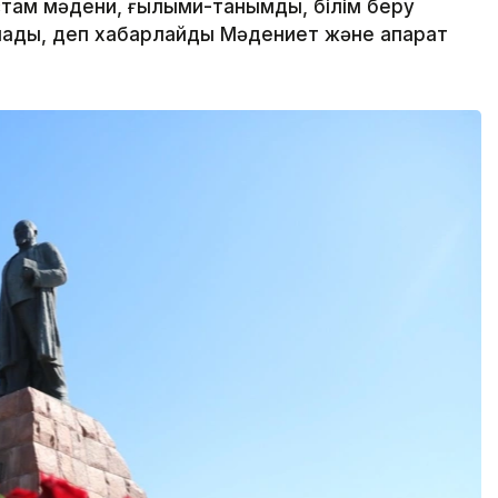
там мәдени, ғылыми-танымдық, білім беру
ады, деп хабарлайды Мәдениет және ақпарат