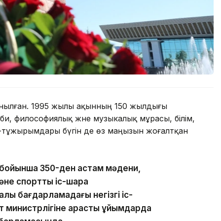
танылған. 1995 жылы ақынның 150 жылдығы
би, философиялық және музыкалық мұрасы, білім,
 ой-тұжырымдары бүгін де өз маңызын жоғалтқан
 бойынша 350-ден астам мәдени,
әне спорттық іс-шара
ық бағдарламадағы негізгі іс-
т министрлігіне қарасты ұйымдарда