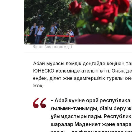
Фото: Алматы әкімдігі
Абай мұрасы әлемдік деңгейде кеңінен 
ЮНЕСКО көлемінде аталып өтті. Оның әде
еңбек, әділет және адамгершілік туралы
жоқ.
– Абай күніне орай республика
ғылыми-танымдық, білім беру ж
ұйымдастырылады. Республикал
шаралар Мәдениет және ақпара