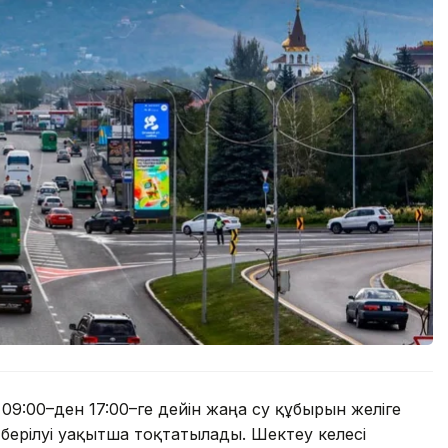
 09:00–ден 17:00–ге дейін жаңа су құбырын желіге
ерілуі уақытша тоқтатылады. Шектеу келесі