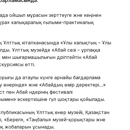
абарламасында.
ада ойшыл мұрасын зерттеуге және кеңінен
к мұра» халықаралық ғылыми-практикалық
 Ұлттық кітапханасында «Ұлы халықтың – Ұлы
ды. Ұлттық музейде «Абай сөзі – ұрпаққа
і мен шығармашылығын дәріптейтін «Абай
скурсиясы өтті.
орығы да атаулы күнге арнайы бағдарлама
еу өнерінде» және «Абайдың өмір деректері…»
т пен Абай әндерінің фестивалі
ымен» ескерткішіне гүл шоқтары қойылады.
спубликасының Ұлттық өнер музейі, Қазақстан
, «Берел», «Таңбалы» музей-қорықтары және
ық жобаларын ұсынады.