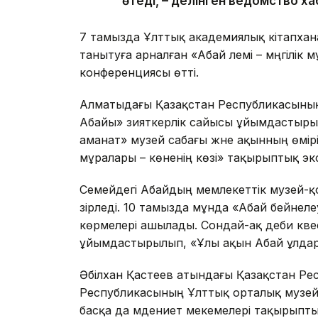
өтеді, – делінген ведомство х
7 тамызда Ұлттық академиялық кітапхан
танытуға арналған «Абай әлемі – мәңгілі
конференциясы өтті.
Алматыдағы Қазақстан Республикасының
Абайы» зияткерлік сайысы ұйымдастырыл
аманат» музей сабағы және ақынның өмір
мұралары – көненің көзі» тақырыптық эк
Семейдегі Абайдың мемлекеттік музей-қ
әзірледі. 10 тамызда мұнда «Абай бейнел
көрмелері ашылады. Сондай-ақ әдеби квес
ұйымдастырылып, «Ұлы ақын Абай ұлдар
Әбілхан Қастеев атындағы Қазақстан Ре
Республикасының Ұлттық орталық музейі
басқа да мәдениет мекемелері тақырыпт