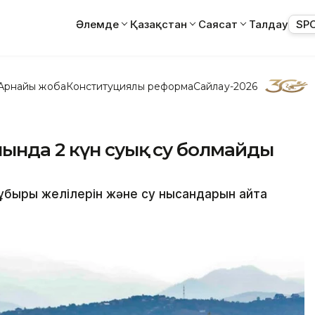
Әлемде
Қазақстан
Саясат
Талдау
SP
Арнайы жоба
Конституциялық реформа
Сайлау-2026
ында 2 күн суық су болмайды
быры желілерін және су нысандарын қайта