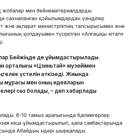
қ жобалар мен бейнематериалдарды
е сахналанған қойылымдардан үзінділер
т және ақпарат министрлігінің тапсырысымен және
лығының қолдауымен түсірілген «Алғашқы кітап»
і.
ралар Бейжіңде де ұйымдастырылады.
ни орталығы «Цзиньтай» музейімен
ңгелек үстелін өткізеді. Жиында
қ мұрасы мен оның идеяларын
елері сөз болады, – деп хабарлады
лады. 8-10 тамыз аралығында Қаламгерлер
эзия кеші ұйымдастырылып, қала саябақтарында
асында Абайдың әндері шырқалады.