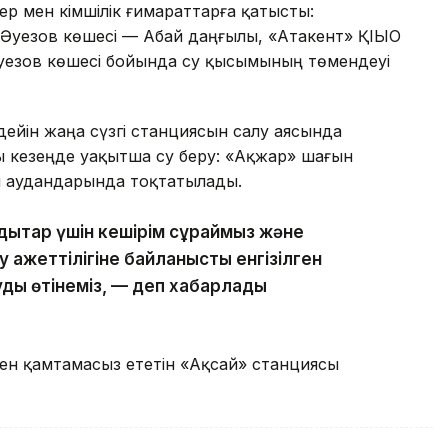
р мен әкімшілік ғимараттарға қатысты:
 Әуезов көшесі — Абай даңғылы, «Атакент» ҚІЫО
Әуезов көшесі бойында су қысымының төмендеуі
дейін жаңа сүзгі станциясын салу аясында
ы кезеңде уақытша су беру: «Ақжар» шағын
н аудандарында тоқтатылады.
здықтар үшін кешірім сұраймыз және
қажеттілігіне байланысты енгізілген
ауды өтінеміз, — деп хабарлады
ен қамтамасыз ететін «Ақсай» станциясы