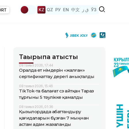
KZ
QZ
РУ
EN
中文
ق ز
ЎЗ
ORT
Тақырыпқа қатысты
08 тамыз 2026, 17:44
Оралда ет өнімдерін «жалған»
сертификаттау дерегі анықталды
08 тамыз 2026, 15:46
TikTok-та балағат сөз айтқан Тараз
тұрғыны 5 тәулікке қамалды
08 тамыз 2026, 01:36
Қызылордада абаттандыру
қағидаларын бұзған 7 мыңнан
астам адам жазаланды