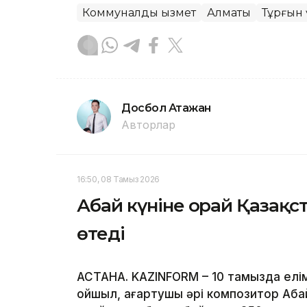
Коммуналдық қызмет
Алматы
Тұрғын
Досбол Атажан
Авторлар
16:50, 08 Тамыз 2026
Абай күніне орай Қазақст
өтеді
АСТАНА. KAZINFORM – 10 тамызда елімі
ойшыл, ағартушы әрі композитор Аба