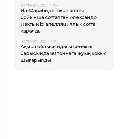
07 тамыз 2026, 14:05
Әл-Фарабидегі жол апаты
бойынша сотталған Александр
Пактың ісі апелляциялық сотта
қаралды
07 тамыз 2026, 13:00
Ақмол облысындағы сенбілік
барысында 80 тоннаға жуық қоқыс
шығарылды