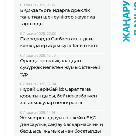
08 тамыз 2026, 01:15
БҚО-да тұрғындарға дөрекілік
танытқан шенеуніктер жауапқа
тартылды
07 тамыз 2026, 22:00
Павлодарда Сәтбаев атындағы
каналда ер адам суға батып кетті
07 тамыз 2026, 19:56
Оралда орталық алаңдағы
субұрқақ неліктен жұмыс істемей
тұр
07 тамыз 2026, 17:04
Нұрай Серікбай ісі: Сараптама
қорытындысы, бейнежазба мен
хат алмасулар нені көрсетті
07 тамыз 2026, 14:14
Жемқорлық дауынан кейін БҚО
денсаулық сақтау басқармасының
басшысы жұмысынан босатылды