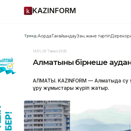
KAZINFORM
Ақорда
Тағайындау
Заң және тәртіп
Дерекқор
Тренд:
14:51, 26 Тамыз 2025
Алматының бірнеше аудан
АЛМАТЫ. KAZINFORM — Алматыда су құ
құру жұмыстары жүріп жатыр.