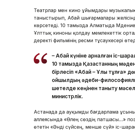
Театрлар мен кино ұйымдары музыкалы
таныстырып, Абай шығармалары желісінд
көрсетеді. 10 тамызда Алматыда Мәдение
Ұлттық киноны қолдау мемлекеттік орта
деректі фильмінің ресми тұсаукесері өтед
– Абай күніне арналған іс-ша
10 тамызда Қазақстанның мәде
бірлесіп «Абай – Ұлы тұлға» дө
ойшылдың әдеби-философиялы
шетелде кеңінен таныту мәсел
министрлік.
Астанада да ауқымды бағдарлама ұсыны
аллеясында «Өлең сөздің патшасы…» по
өтетін «Әнді сүйсең, менше сүй» іс-шар