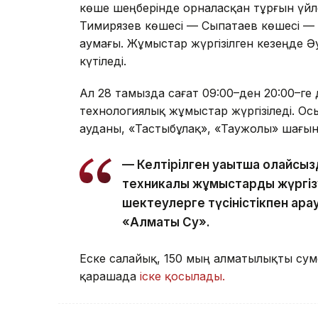
көше шеңберінде орналасқан тұрғын үйле
Тимирязев көшесі — Сыпатаев көшесі —
аумағы. Жұмыстар жүргізілген кезеңде 
күтіледі.
Ал 28 тамызда сағат 09:00–ден 20:00–ге 
технологиялық жұмыстар жүргізіледі. Ос
ауданы, «Тастыбұлақ», «Таужолы» шағы
— Келтірілген уақытша қолайсы
техникалық жұмыстарды жүргізу 
шектеулерге түсіністікпен қар
«Алматы Су».
Еске салайық, 150 мың алматылықты сум
қарашада
іске қосылады.