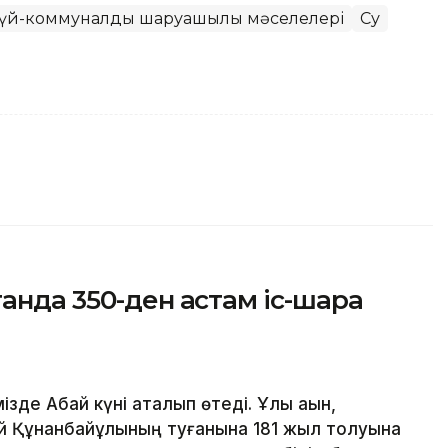
 үй-коммуналдық шаруашылық мәселелері
Су
анда 350-ден астам іс-шара
зде Абай күні аталып өтеді. Ұлы ақын,
й Құнанбайұлының туғанына 181 жыл толуына