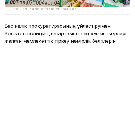
Коллаж: Kazinform / informburo.kz
Бас көлік прокуратурасының үйлестіруімен
Көліктегі полиция департаментінің қызметкерлері
жалған мемлекеттік тіркеу нөмірлік белгілерін
заңсыз дайындау және тарату схемасының жолын
кесті.
— Алматыда жүйелі түрде жалған
мемлекеттік нөмірлерді дайындаумен
және сатумен айналысқан заңсыз
әрекеттің ұйымдастырушысы ұсталды.
Тергеу мәліметтері бойынша, жалған
нөмірлер Ресей Федерациясынан
экспресс-жеткізу қызметі арқылы
жеткізіліп, кейін Қазақстанның түрлі
өңірлеріндегі тапсырыс берушілерге
жіберіліп отырған, — делінген