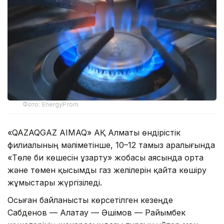
Фото: EnergyProm
«QAZAQGAZ AIMAQ» АҚ Алматы өндірістік
филиалының мәліметінше, 10–12 тамыз аралығында
«Төле би көшесін ұзарту» жобасы аясында орта
және төмен қысымды газ желілерін қайта көшіру
жұмыстары жүргізіледі.
Осыған байланысты көрсетілген кезеңде
Сабденов — Алатау — Әшімов — Райымбек