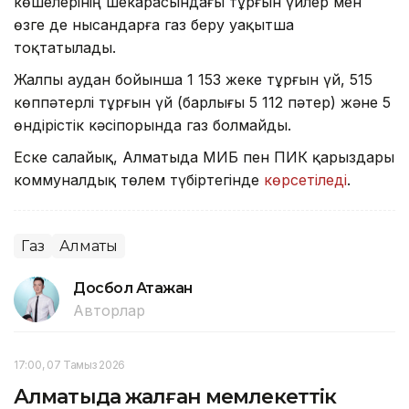
көшелерінің шекарасындағы тұрғын үйлер мен
өзге де нысандарға газ беру уақытша
тоқтатылады.
Жалпы аудан бойынша 1 153 жеке тұрғын үй, 515
көппәтерлі тұрғын үй (барлығы 5 112 пәтер) және 5
өндірістік кәсіпорында газ болмайды.
Еске салайық, Алматыда МИБ пен ПИК қарыздары
коммуналдық төлем түбіртегінде
көрсетіледі
.
Газ
Алматы
Досбол Атажан
Авторлар
17:00, 07 Тамыз 2026
Алматыда жалған мемлекеттік