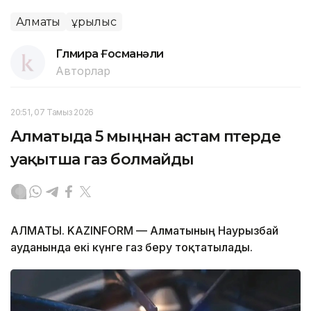
Алматы
Құрылыс
Гүлмира Ғосманәли
Авторлар
20:51, 07 Тамыз 2026
Алматыда 5 мыңнан астам пәтерде
уақытша газ болмайды
АЛМАТЫ. KAZINFORM — Алматының Наурызбай
ауданында екі күнге газ беру тоқтатылады.