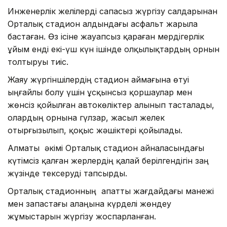
Инженерлік желілерді сапасыз жүргізу салдарынан
Орталық стадион алдындағы асфальт жарыла
бастаған. Өз ісіне жауапсыз қараған мердігерлік
ұйым енді екі-үш күн ішінде олқылықтардың орнын
толтыруы тиіс.
Жаяу жүргіншілердің стадион аймағына өтуі
ыңғайлы болу үшін ұсқынсыз қоршаулар мен
жөнсіз қойылған автокөліктер алынып тасталады,
олардың орнына гүлзар, жасыл желек
отырғызылып, қоқыс жәшіктері қойылады.
Алматы әкімі Орталық стадион айналасындағы
күтімсіз қалған жерлердің қалай берілгендігін заң
жүзінде тексеруді тапсырды.
Орталық стадионның апатты жағдайдағы манежі
мен запастағы алаңына күрделі жөндеу
жұмыстарын жүргізу жоспарланған.