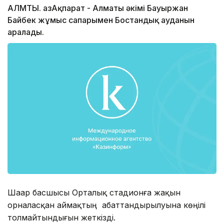
АЛМТЫ. ҚазАқпарат - Алматы әкімі Бауыржан
Байбек жұмыс сапарымен Бостандық ауданын
аралады.
Шаһар басшысы Орталық стадионға жақын
орналасқан аймақтың абаттандырылуына көңілі
толмайтындығын жеткізді.