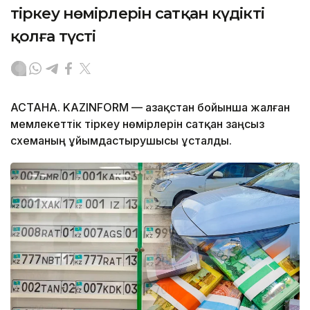
тіркеу нөмірлерін сатқан күдікті
қолға түсті
АСТАНА. KAZINFORM — Қазақстан бойынша жалған
мемлекеттік тіркеу нөмірлерін сатқан заңсыз
схеманың ұйымдастырушысы ұсталды.