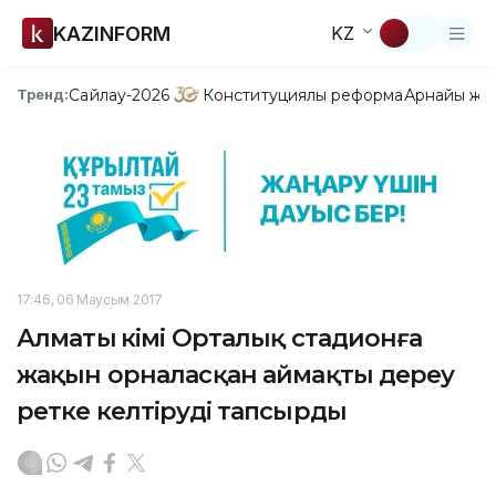
KAZINFORM
KZ
Сайлау-2026
Конституциялық реформа
Арнайы жо
Тренд:
17:46, 06 Маусым 2017
Алматы әкімі Орталық стадионға
жақын орналасқан аймақты дереу
ретке келтіруді тапсырды