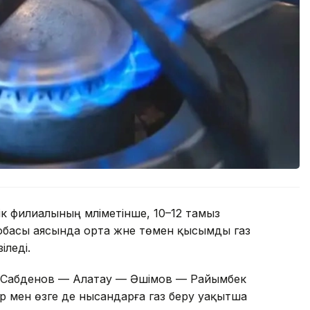
 филиалының мәліметінше, 10–12 тамыз
обасы аясында орта және төмен қысымды газ
іледі.
е Сабденов — Алатау — Әшімов — Райымбек
р мен өзге де нысандарға газ беру уақытша