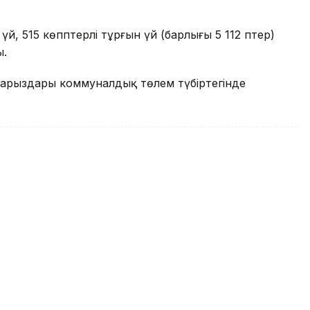
, 515 көппәтерлі тұрғын үй (барлығы 5 112 пәтер)
ы.
арыздары коммуналдық төлем түбіртегінде