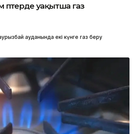
 пәтерде уақытша газ
рызбай ауданында екі күнге газ беру