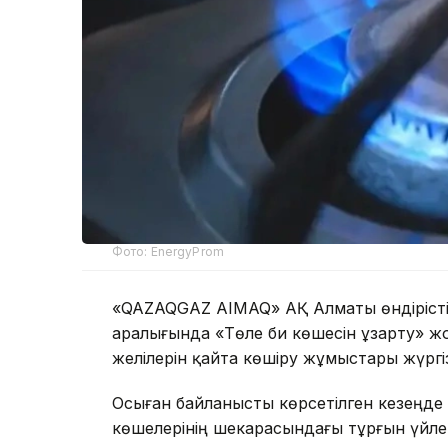
Фото: EnergyProm
«QAZAQGAZ AIMAQ» АҚ Алматы өндірістік
аралығында «Төле би көшесін ұзарту» ж
желілерін қайта көшіру жұмыстары жүргіз
Осыған байланысты көрсетілген кезеңд
көшелерінің шекарасындағы тұрғын үйле