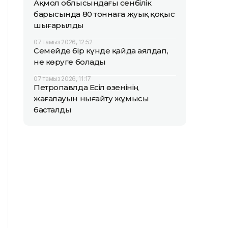
Ақмол облысындағы сенбілік
барысында 80 тоннаға жуық қоқыс
шығарылды
07 тамыз 2026, 12:52
Семейде бір күнде қайда аялдап,
не көруге болады
07 тамыз 2026, 11:17
Петропавлда Есіл өзенінің
жағалауын нығайту жұмысы
басталды