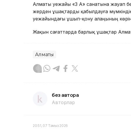
Алматы әуежайы «3 А» санатына жауап бер
жерден ұшақтарды қабылдауға мүмкіндік 
әуежайындағы ұшып-қону алаңының көріну
Жақын сағаттарда барлық ұшақтар Алмат
Алматы
без автора
Авторлар
20:51, 07 Тамыз 2026