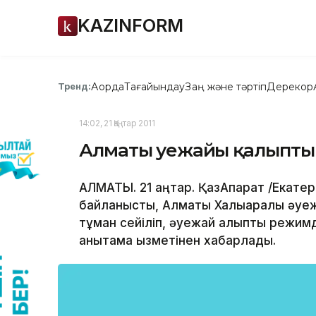
KAZINFORM
Ақорда
Тағайындау
Заң және тәртіп
Дерекқор
Тренд:
14:02, 21 Қаңтар 2011
Алматы әуежайы қалыпты
АЛМАТЫ. 21 қаңтар. ҚазАқпарат /Екате
байланысты, Алматы Халықаралық әуежай
тұман сейіліп, әуежай қалыпты режи
анықтама қызметінен хабарлады.