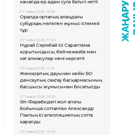
каналда ер адам суға батып кетті
07 тамыз 2026, 19:56
Оралда орталық алаңдағы
субұрқақ неліктен жұмыс істемей
тұр
07 тамыз 2026, 17:04
Нұрай Серікбай ісі: Сараптама
қорытындысы, бейнежазба мен
хат алмасулар нені көрсетті
07 тамыз 2026, 14:14
Жемқорлық дауынан кейін БҚО
денсаулық сақтау басқармасының
басшысы жұмысынан босатылды
07 тамыз 2026, 14:05
Әл-Фарабидегі жол апаты
бойынша сотталған Александр
Пактың ісі апелляциялық сотта
қаралды
07 тамыз 2026, 13:00