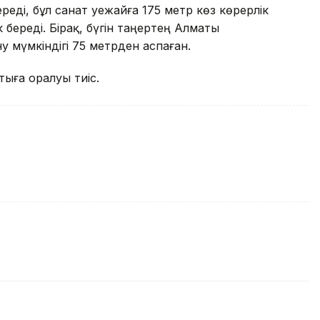
еді, бұл санат әуежайға 175 метр көз көрерлік
береді. Бірақ, бүгін таңертең Алматы
 мүмкіндігі 75 метрден аспаған.
ыға оралуы тиіс.