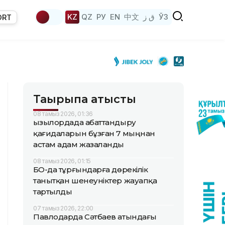
KZ
QZ
РУ
EN
中文
ق ز
ЎЗ
ORT
Тақырыпқа қатысты
08 тамыз 2026, 01:36
Қызылордада абаттандыру
қағидаларын бұзған 7 мыңнан
астам адам жазаланды
08 тамыз 2026, 01:15
БҚО-да тұрғындарға дөрекілік
танытқан шенеуніктер жауапқа
тартылды
07 тамыз 2026, 22:00
Павлодарда Сәтбаев атындағы