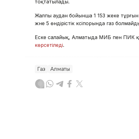
тоқтатылады.
Жалпы аудан бойынша 1 153 жеке тұрғын үй
және 5 өндірістік кәсіпорында газ болмайд
Еске салайық, Алматыда МИБ пен ПИК қ
көрсетіледі
.
Газ
Алматы
Досбол Атажан
Авторлар