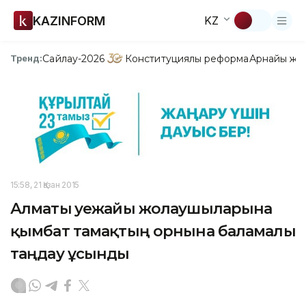
KAZINFORM
KZ
Сайлау-2026
Конституциялық реформа
Арнайы жо
Тренд:
15:58, 21 Қазан 2015
Алматы әуежайы жолаушыларына
қымбат тамақтың орнына баламалы
таңдау ұсынды