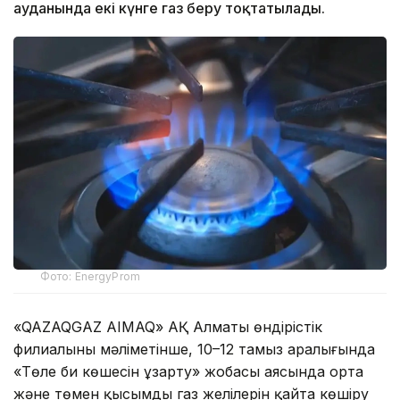
ауданында екі күнге газ беру тоқтатылады.
Фото: EnergyProm
«QAZAQGAZ AIMAQ» АҚ Алматы өндірістік
филиалының мәліметінше, 10–12 тамыз аралығында
«Төле би көшесін ұзарту» жобасы аясында орта
және төмен қысымды газ желілерін қайта көшіру