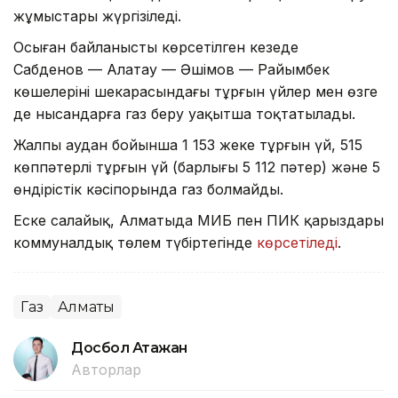
жұмыстары жүргізіледі.
Осыған байланысты көрсетілген кезеңде
Сабденов — Алатау — Әшімов — Райымбек
көшелерінің шекарасындағы тұрғын үйлер мен өзге
де нысандарға газ беру уақытша тоқтатылады.
Жалпы аудан бойынша 1 153 жеке тұрғын үй, 515
көппәтерлі тұрғын үй (барлығы 5 112 пәтер) және 5
өндірістік кәсіпорында газ болмайды.
Еске салайық, Алматыда МИБ пен ПИК қарыздары
коммуналдық төлем түбіртегінде
көрсетіледі
.
Газ
Алматы
Досбол Атажан
Авторлар