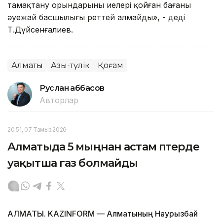
тамақтану орындарының иелері қойған бағаны
әуежай басшылығы реттей алмайды», - деді
Т.Дүйсенғалиев.
Алматы
Азық-түлік
Қоғам
Руслан Ғаббасов
Авторлар
20:51, 07 Тамыз 2026
Алматыда 5 мыңнан астам пәтерде
уақытша газ болмайды
АЛМАТЫ. KAZINFORM — Алматының Наурызбай