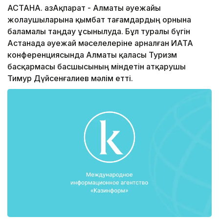
АСТАНА. ҚазАқпарат - Алматы әуежайы
жолаушыларына қымбат тағамдардың орнына
баламалы таңдау ұсынылуда. Бұл туралы бүгін
Астанада әуежай мәселелеріне арналған ИАТА
конференциясында Алматы қаласы Туризм
басқармасы басшысының міндетін атқарушы
Тимур Дүйсенғалиев мәлім етті.