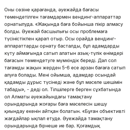
Оның сөзіне қарағанда, әуежайда бағасы
төмендетілген тағамдармен вендинг-аппараттар
орнатылуда. «Жақында баға бойынша пікір алмасу
болды. Әуежай басшылығы осы проблемаға
түсіністікпен қарап отыр. Осы орайда вендинг-
аппараттарды орнату басталды, бұл адамдардың
күту аймағында сатып алатын азық-түлік өнімдері
бағасын төмендетуге мүмкіндік береді. Дәл сол
тағамды жақын жерден 5-6 есе арзан бағаға сатып
алуға болады. Менің ойымша, адамдар осындай
қадамды дұрыс түсінеді және бұл мәселе шешімін
табады», - деді ол. Тілшілерге берген сұхбатында
ол Алматы әуежайындағы тамақтану
орындарында жоғары баға мәселесін шешу
қиындау екенін айтқан болатын. «Бұған объективті
жағдайлар ықпал етуде. Әуежайда тамақтану
орындарында бірнеше ие бар. Қоғамдық