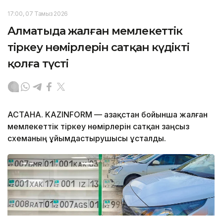
17:00, 07 Тамыз 2026
Алматыда жалған мемлекеттік
тіркеу нөмірлерін сатқан күдікті
қолға түсті
АСТАНА. KAZINFORM — Қазақстан бойынша жалған
мемлекеттік тіркеу нөмірлерін сатқан заңсыз
схеманың ұйымдастырушысы ұсталды.