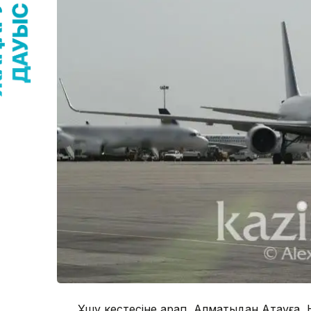
Ұшу кестесіне қарап, Алматыдан Ақтауға,