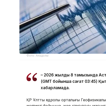
Фото: Анадолы
– 2026 жылдың 8 тамызында Ас
(GMT бойынша сағат 03:45) Қыта
хабарламада.
ҚР Ұлттық ядролық орталығы Геофизикал
мәліметі бойынша, жер сілкінісінің магни