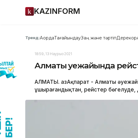
KAZINFORM
Ақорда
Тағайындау
Заң және тәртіп
Дерекқор
Тренд:
18:59, 13 Наурыз 2021
Алматы әуежайында рейс
АЛМАТЫ. ҚазАқпарат - Алматы әуежай
ұшырағандықтан, рейстер бөгелуде, д