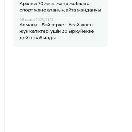
Арқалыққа 70 жыл: жаңа жобалар,
спорт және қаланың қайта жандануы
08 тамыз 2026, 21:13
Алматы – Байсерке – Ақсай жолы
жүк көліктері үшін 30 қыркүйекке
дейін жабылды