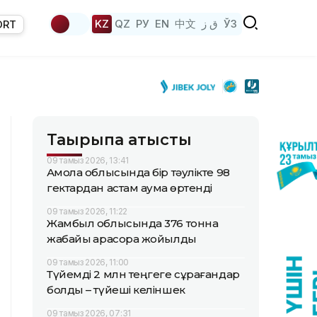
KZ
QZ
РУ
EN
中文
ق ز
ЎЗ
ORT
Тақырыпқа қатысты
09 тамыз 2026, 13:41
Ақмола облысында бір тәулікте 98
гектардан астам аумақ өртенді
09 тамыз 2026, 11:22
Жамбыл облысында 376 тонна
жабайы қарасора жойылды
09 тамыз 2026, 11:00
Түйемді 2 млн теңгеге сұрағандар
болды – түйеші келіншек
09 тамыз 2026, 07:31