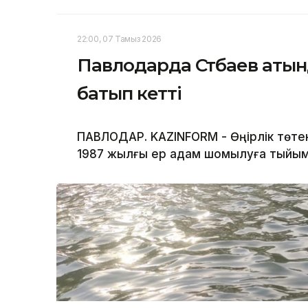
22:00, 07 Тамыз 2026
Павлодарда Сәтбаев атын
батып кетті
ПАВЛОДАР. KAZINFORM - Өңірлік төте
1987 жылғы ер адам шомылуға тыйым 