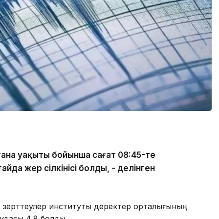
тана уақыты бойынша сағат 08:45-те
йда жер сілкінісі болды, - делінген
ық зерттеулер институты деректер орталығының
тудасы 4,8 болды.