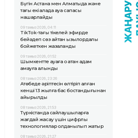
Бүгін Астана мен Алматыда және
тағы екі қалада ауа сапасы
нашарлайды
09 тамыз 2026, 04:11
TikТok-тағы тікелей эфирде
бейәдеп сөз айтқан қызылордалық
бойжеткен жазаланды
09 тамыз 2026, 01:52
Шымкентте ауаға оқ атқан адам
қамауға алынды
08 тамыз 2026, 23:26
Ақтөбеде әріптесін өлтіріп алған
кенші 13 жылға бас бостандығынан
айырылды
08 тамыз 2026, 21:53
Түркістанда сайлаушыларға
жағдай жасау үшін цифрлық
технологиялар қолданылып жатыр
08 тамыз 2026, 21:27