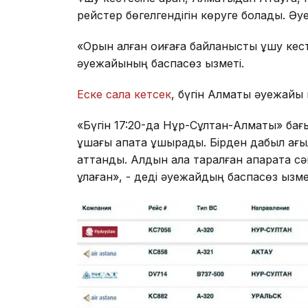
рейстер бөгелгендігін көруге болады. Әу
«Орын алған оқиғаға байланысты ұшу кест
әуежайының баспасөз қызметі.
Еске сала кетсек
, бүгін Алматы әуежайы
«Бүгін 17:20-да Нұр-Сұлтан-Алматы» бағ
ұшағы апатқа ұшырады. Бірден дабыл қағыл
аттанды. Алдын ала таралған ақпаратқа с
құлаған», - деді әуежайдың баспасөз қызме