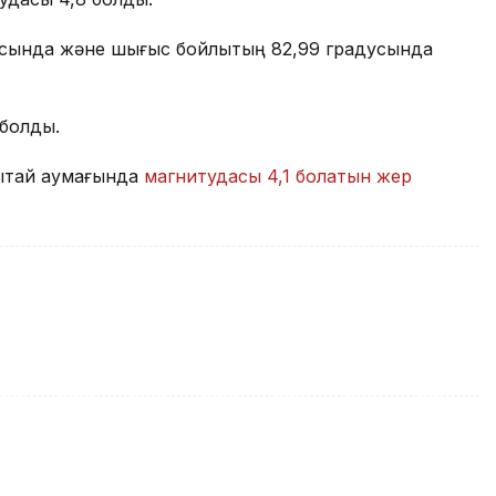
дусында және шығыс бойлықтың 82,99 градусында
 болды.
Қытай аумағында
магнитудасы 4,1 болатын жер