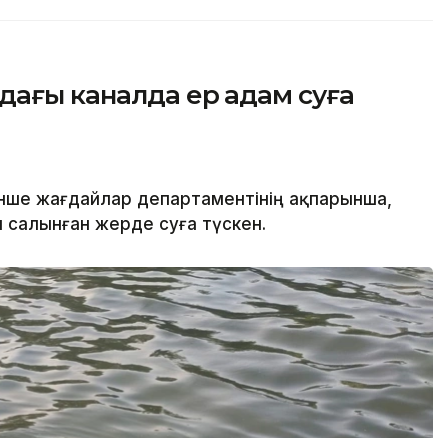
дағы каналда ер адам суға
нше жағдайлар департаментінің ақпарынша,
салынған жерде суға түскен.