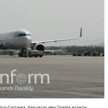
 Нұр-Сұлтанға, Көкшетау мен Оралға жүретін