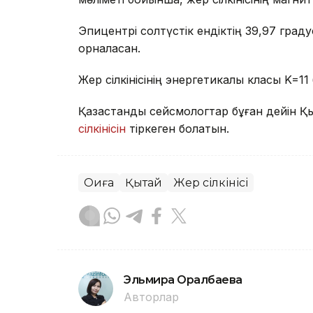
Эпицентрі солтүстік ендіктің 39,97 гра
орналасқан.
Жер сілкінісінің энергетикалық класы K=11
Қазақстандық сейсмологтар бұған дейін 
сілкінісін
тіркеген болатын.
Оқиға
Қытай
Жер сілкінісі
Эльмира Оралбаева
Авторлар