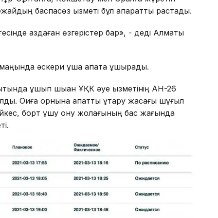
ежайдың баспасөз қызметі бұл ақпаратты растады.
есінде аздаған өзгерістер бар», - деді Алматы
 маңында әскери ұшақ апатқа ұшырады.
ытында ұшып шыққан ҰҚК әуе қызметінің АН-26
ды. Оқиға орнына апаттық құтқару жасағы шұғыл
әйкес, борт ұшу қону жолағының бас жағында
ті.