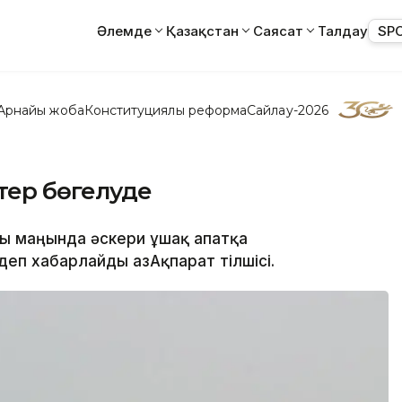
Әлемде
Қазақстан
Саясат
Талдау
SP
Арнайы жоба
Конституциялық реформа
Сайлау-2026
тер бөгелуде
ы маңында әскери ұшақ апатқа
еп хабарлайды ҚазАқпарат тілшісі.