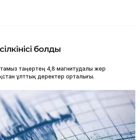
ілкінісі болды
8 тамыз таңертең 4,8 магнитудалы жер
азақстан ұлттық деректер орталығы.