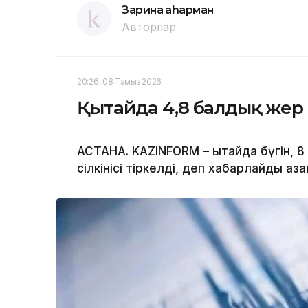
Зарина Қаһарман
Авторлар
20:26, 08 Тамыз 2026
Қытайда 4,8 балдық жер с
АСТАНА. KAZINFORM – Қытайда бүгін, 
сілкінісі тіркелді, деп хабарлайды Қ