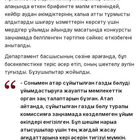
алаңында өткен брифингте мәлім еткеніндей,
кейбір аудан әкімдіктерінің халыққа қатты тұрмыстық
қалдықтарды шығару қызметтерін көрсету үшін
мердігер ұйымды айқындау мақсатында конкурсты
заңнамада белгіленген тәртіпке сәйкес өткізбегені
анықталды.
Департамент басшысының сөзіне қарағанда, бұл
бәсекелестікке теріс әсер етіп, оның шектелу қаупін
туғызды. Бұзушылықтар жойылды.
- Сонымен қатар сұйытылған газды бөлуді
ұйымдастыруға жауапты мемлекеттік
орган заң талаптарын бұзған. Атап
айтқанда, сұйытылған газды бөлу туралы
комиссияға заңнамада көзделмеген ұйым
өкілдері енгізілген. Бұл шешім нарыққа
қатысушылар үшін тең жағдай жасау
қағидаттарына кері әсерін тигізуі мүмкін.