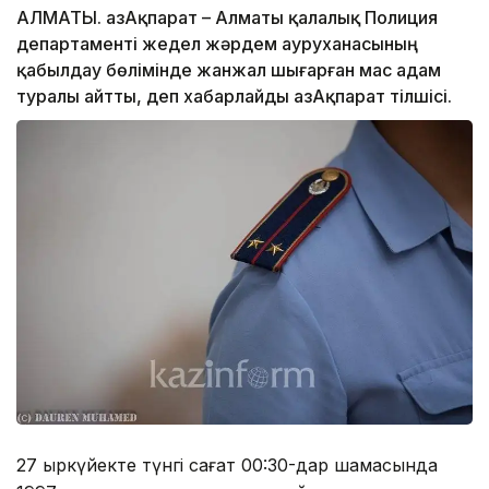
АЛМАТЫ. ҚазАқпарат – Алматы қалалық Полиция
департаменті жедел жәрдем ауруханасының
қабылдау бөлімінде жанжал шығарған мас адам
туралы айтты, деп хабарлайды ҚазАқпарат тілшісі.
27 қыркүйекте түнгі сағат 00:30-дар шамасында