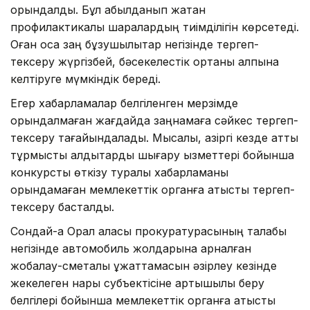
орындалды. Бұл қабылданып жатқан
профилактикалық шаралардың тиімділігін көрсетеді.
Оған қоса заң бұзушылықтар негізінде тергеп-
тексеру жүргізбей, бәсекелестік ортаны қалпына
келтіруге мүмкіндік береді.
Егер хабарламалар белгіленген мерзімде
орындалмаған жағдайда заңнамаға сәйкес тергеп-
тексеру тағайындалады. Мысалы, қазіргі кезде қатты
тұрмыстық қалдықтарды шығару қызметтері бойынша
конкурсты өткізу туралы хабарламаны
орындамаған мемлекеттік органға қатысты тергеп-
тексеру басталды.
Сондай-ақ Орал қаласы прокуратурасының талабы
негізінде автомобиль жолдарына арналған
жобалау-сметалық құжаттамасын әзірлеу кезінде
жекелеген нарық субъектісіне артықшылық беру
белгілері бойынша мемлекеттік органға қатысты