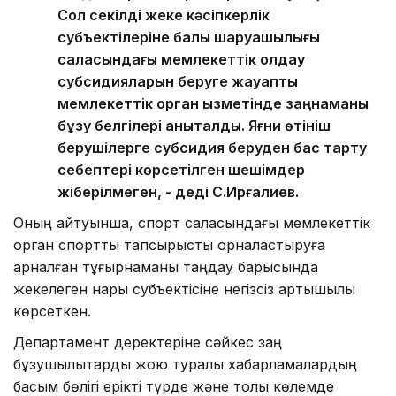
Сол секілді жеке кәсіпкерлік
субъектілеріне балық шаруашылығы
саласындағы мемлекеттік қолдау
субсидияларын беруге жауапты
мемлекеттік орган қызметінде заңнаманы
бұзу белгілері анықталды. Яғни өтініш
берушілерге субсидия беруден бас тарту
себептері көрсетілген шешімдер
жіберілмеген, - деді С.Ирғалиев.
Оның айтуынша, спорт саласындағы мемлекеттік
орган спорттық тапсырысты орналастыруға
арналған тұғырнаманы таңдау барысында
жекелеген нарық субъектісіне негізсіз артықшылық
көрсеткен.
Департамент деректеріне сәйкес заң
бұзушылықтарды жою туралы хабарламалардың
басым бөлігі ерікті түрде және толық көлемде