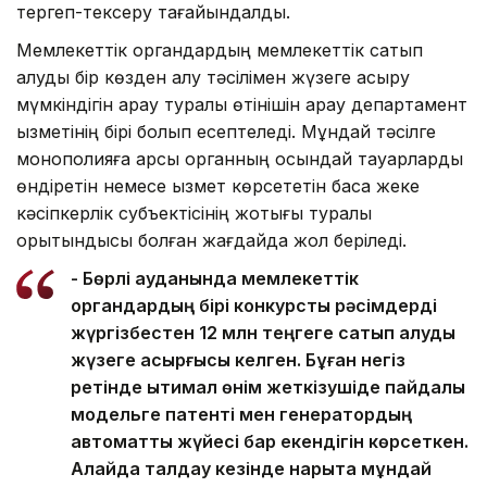
тергеп-тексеру тағайындалды.
Мемлекеттік органдардың мемлекеттік сатып
алуды бір көзден алу тәсілімен жүзеге асыру
мүмкіндігін қарау туралы өтінішін қарау департамент
қызметінің бірі болып есептеледі. Мұндай тәсілге
монополияға қарсы органның осындай тауарларды
өндіретін немесе қызмет көрсететін басқа жеке
кәсіпкерлік субъектісінің жоқтығы туралы
қорытындысы болған жағдайда жол беріледі.
- Бөрлі ауданында мемлекеттік
органдардың бірі конкурстық рәсімдерді
жүргізбестен 12 млн теңгеге сатып алуды
жүзеге асырғысы келген. Бұған негіз
ретінде ықтимал өнім жеткізушіде пайдалы
модельге патенті мен генератордың
автоматты жүйесі бар екендігін көрсеткен.
Алайда талдау кезінде нарықта мұндай