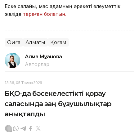
Еске салайық, мас адамның әрекеті әлеуметтік
желіде
тараған болатын.
Оқиға
Алматы
Қоғам
Алма Мұқанова
Авторлар
13:36, 05 Тамыз 2026
БҚО-да бәсекелестікті қорғау
саласында заң бұзушылықтар
анықталды