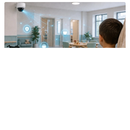
Фото: Еңбек және халықты әлеуметтік қорғау министрлігі
Бұл есептегі жай ғана сан емес. Бұл – ауыл
тұрғындарының күнделікті тұрмысын жақсартып
жатқан ауруханалар, фельдшерлік-акушерлік
пункттер (ФАП) және ауыз су құбырлары.
Бүгінгі таңда осы қаражат есебінен жалпы құны 4,9