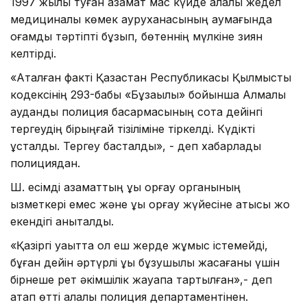
1997 жылы туған азамат мас күйде қалалық жедел
медициналық көмек ауруханасының аумағында
қоғамдық тәртіпті бұзып, бөтеннің мүлкіне зиян
келтірді.
«Аталған факті Қазақстан Республикасы Қылмыстық
кодексінің 293-бабы «Бұзақылық» бойынша Алмалы
аудандық полиция басқармасының сотқа дейінгі
тергеудің бірыңғай тізіліміне тіркелді. Күдікті
ұсталды. Тергеу басталды», - деп хабарлады
полициядан.
Ш. есімді азаматтың құқық қорғау органының
қызметкері емес және құқық қорғау жүйесіне қатысы жоқ
екендігі анықталды.
«Қазіргі уақытта ол еш жерде жұмыс істемейді,
бұған дейін әртүрлі құқық бұзушылық жасағаны үшін
бірнеше рет әкімшілік жауапқа тартылған»,- деп
атап өтті қалалық полиция департаментінен.