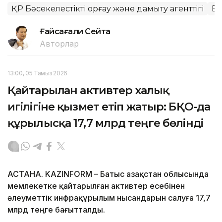
ҚР Бәсекелестікті қорғау және дамыту агенттігі
Ба
Ғайсағали Сейтақ
Авторлар
13:00, 05 Тамыз 2026
Қайтарылған активтер халық
игілігіне қызмет етіп жатыр: БҚО-да
құрылысқа 17,7 млрд теңге бөлінді
АСТАНА. KAZINFORM – Батыс Қазақстан облысында
мемлекетке қайтарылған активтер есебінен
әлеуметтік инфрақұрылым нысандарын салуға 17,7
млрд теңге бағытталды.