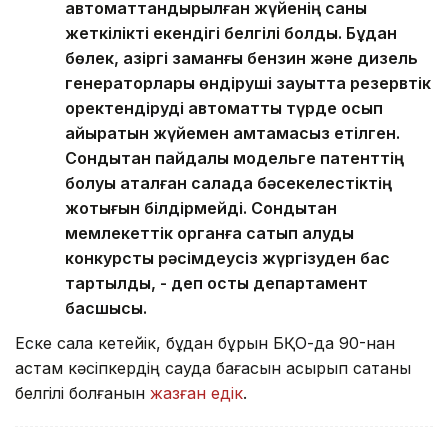
автоматтандырылған жүйенің саны
жеткілікті екендігі белгілі болды. Бұдан
бөлек, қазіргі заманғы бензин және дизель
генераторлары өндіруші зауытта резервтік
қоректендіруді автоматты түрде қосып
айыратын жүйемен қамтамасыз етілген.
Сондықтан пайдалы модельге патенттің
болуы аталған салада бәсекелестіктің
жоқтығын білдірмейді. Сондықтан
мемлекеттік органға сатып алуды
конкурстық рәсімдеусіз жүргізуден бас
тартылды, - деп қосты департамент
басшысы.
Еске сала кетейік, бұдан бұрын БҚО-да 90-нан
астам кәсіпкердің сауда бағасын асырып сатқаны
белгілі болғанын
жазған едік
.