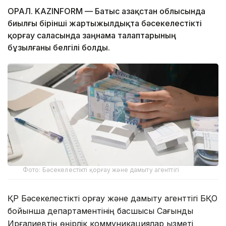
ОРАЛ. KAZINFORM — Батыс Қазақстан облысында
биылғы бірінші жартыжылдықта бәсекелестікті
қорғау саласында заңнама талаптарының
бұзылғаны белгілі болды.
Фото: Бәсекелестікті қорғау және дамыту агенттігі
ҚР Бәсекелестікті қорғау және дамыту агенттігі БҚО
бойынша департаментінің басшысы Сағындық
Ирғалиевтің өңірлік коммуникациялар қызметі