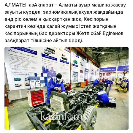
АЛМАТЫ. ҚазАқпарат – Алматы ауыр машина жасау
зауыты күрделі экономикалық ахуал жағдайында
өндіріс көлемін қысқартқан жоқ. Кәсіпорын
карантин кезінде қалай жұмыс істеп жатқанын
кәсіпорынның бас директоры Жетпісбай Едігенов
ҚазАқпарат тілшісіне айтып берді.