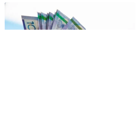
ҚР Ұлттық банкінің мәліметінше, елімізде несиелерін
жаба алмай, қарызға батқан тұрғындар саны бес жүз
мыңға жеткен. Осы орайда, ҚР Президенті Қ.Тоқаев
халықтың осал топтарының несиесін жабуды
тапсырған болатын. Қостанай облысында