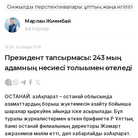
Онжылдық перспективалары: ұлттың жаңа игілігі
Марлан Жиембай
Авторлар
19:28, 30 Шілде 2019
Президент тапсырмасы: 243 мың
адамның несиесі толығымен өтеледі
ҚОСТАНАЙ. ҚазАқпарат – Қостанай облысында
азаматтардың борыш жүктемесін азайту бойынша
шаралар қыркүйек айында іске асырылады. Бұл
туралы журналистермен өткен брифингте ҚР Ұлттық
банкі Қостанай филиалының директоры Жомарт
Қажрахимов мәлім етті, деп хабарлайды ҚазАқпарат.