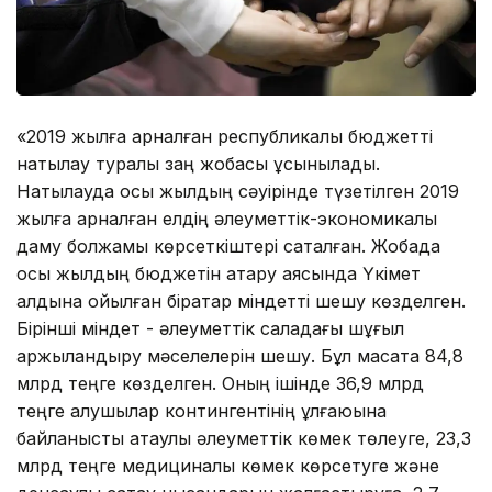
«2019 жылға арналған республикалық бюджетті
нақтылау туралы заң жобасы ұсынылады.
Нақтылауда осы жылдың сәуірінде түзетілген 2019
жылға арналған елдің әлеуметтік-экономикалық
даму болжамы көрсеткіштері сақталған. Жобада
осы жылдың бюджетін атқару аясында Үкімет
алдына қойылған бірқатар міндетті шешу көзделген.
Бірінші міндет - әлеуметтік саладағы шұғыл
қаржыландыру мәселелерін шешу. Бұл мақсатқа 84,8
млрд теңге көзделген. Оның ішінде 36,9 млрд
теңге алушылар контингентінің ұлғаюына
байланысты атаулы әлеуметтік көмек төлеуге, 23,3
млрд теңге медициналық көмек көрсетуге және