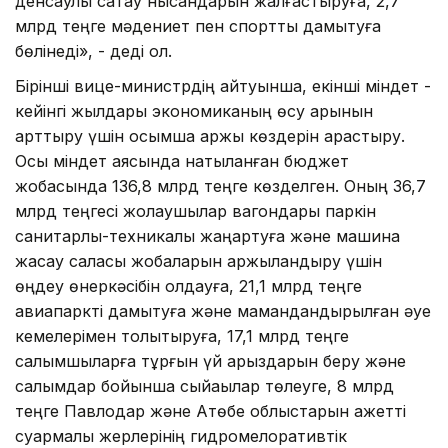
денсаулық сақтау нысандарын жалғастыруға, 2,7
млрд теңге мәдениет пен спортты дамытуға
бөлінеді», - деді ол.
Бірінші вице-министрдің айтуынша, екінші міндет -
кейінгі жылдары экономиканың өсу қарқынын
арттыру үшін қосымша қаржы көздерін қарастыру.
Осы міндет аясында нақтыланған бюджет
жобасында 136,8 млрд теңге көзделген. Оның 36,7
млрд теңгесі жолаушылар вагондары паркін
санитарлық-техникалық жаңартуға және машина
жасау саласы жобаларын қаржыландыру үшін
өңдеу өнеркәсібін қолдауға, 21,1 млрд теңге
авиапаркті дамытуға және мамандандырылған әуе
кемелерімен толықтыруға, 17,1 млрд теңге
салымшыларға тұрғын үй қарыздарын беру және
салымдар бойынша сыйақылар төлеуге, 8 млрд
теңге Павлодар және Ақтөбе облыстарын қажетті
суармалы жерлерінің гидромелоративтік