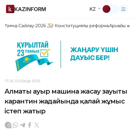
KAZINFORM
KZ
Сайлау-2026
Конституциялық реформа
Арнайы жо
Тренд:
17:26, 03 Шілде 2020
Алматы ауыр машина жасау зауыты
карантин жағдайында қалай жұмыс
істеп жатыр