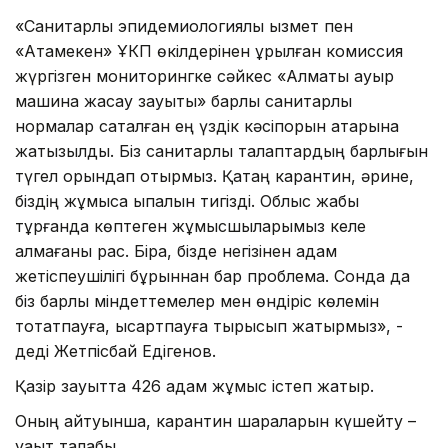
«Санитарлық эпидемиологиялық қызмет пен
«Атамекен» ҰКП өкілдерінен құрылған комиссия
жүргізген мониторингке сәйкес «Алматы ауыр
машина жасау зауыты» барлық санитарлық
нормалар сақталған ең үздік кәсіпорын қатарына
жатқызылды. Біз санитарлық талаптардың барлығын
түгел орындап отырмыз. Қатаң карантин, әрине,
біздің жұмысқа ықпалын тигізді. Облыс жабық
тұрғанда көптеген жұмысшыларымыз келе
алмағаны рас. Бірақ, бізде негізінен адам
жетіспеушілігі бұрыннан бар проблема. Сонда да
біз барлық міндеттемелер мен өндіріс көлемін
тоқтатпауға, қысқартпауға тырысып жатырмыз», -
деді Жетпісбай Едігенов.
Қазір зауытта 426 адам жұмыс істеп жатыр.
Оның айтуынша, карантин шараларын күшейту –
уақыт талабы.