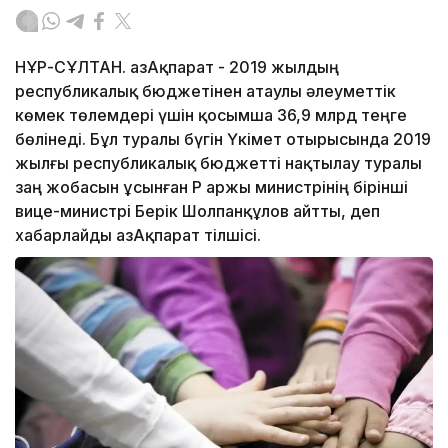
НҰР-СҰЛТАН. ҚазАқпарат - 2019 жылдың
республикалық бюджетінен атаулы әлеуметтік
көмек төлемдері үшін қосымша 36,9 млрд теңге
бөлінеді. Бұл туралы бүгін Үкімет отырысында 2019
жылғы республикалық бюджетті нақтылау туралы
заң жобасын ұсынған ҚР Қаржы министрінің бірінші
вице-министрі Берік Шолпанқұлов айтты, деп
хабарлайды ҚазАқпарат тілшісі.