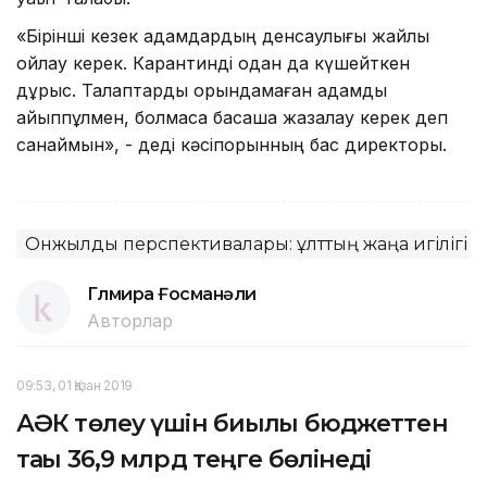
«Бірінші кезек адамдардың денсаулығы жайлы
ойлау керек. Карантинді одан да күшейткен
дұрыс. Талаптарды орындамаған адамды
айыппұлмен, болмаса басқаша жазалау керек деп
санаймын», - деді кәсіпорынның бас директоры.
Онжылдық перспективалары: ұлттың жаңа игілігі
Гүлмира Ғосманәли
Авторлар
09:53, 01 Қазан 2019
АӘК төлеу үшін биылғы бюджеттен
тағы 36,9 млрд теңге бөлінеді