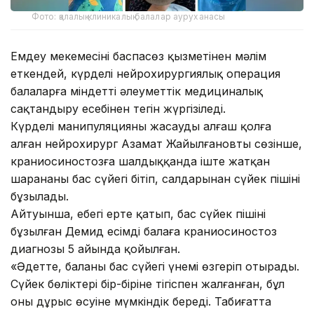
Фото: қалалық клиникалық балалар ауруханасы
Емдеу мекемесінің баспасөз қызметінен мәлім
еткендей, күрделі нейрохирургиялық операция
балаларға міндетті әлеуметтік медициналық
сақтандыру есебінен тегін жүргізіледі.
Күрделі манипуляцияны жасауды алғаш қолға
алған нейрохирург Азамат Жайылғановтың сөзінше,
краниосиностозға шалдыққанда іште жатқан
шарананың бас сүйегі бітіп, салдарынан сүйек пішіні
бұзылады.
Айтуынша, еңбегі ерте қатып, бас сүйек пішіні
бұзылған Демид есімді балаға краниосиностоз
диагнозы 5 айында қойылған.
«Әдетте, баланың бас сүйегі үнемі өзгеріп отырады.
Сүйек бөліктері бір-біріне тігіспен жалғанған, бұл
оның дұрыс өсуіне мүмкіндік береді. Табиғатта