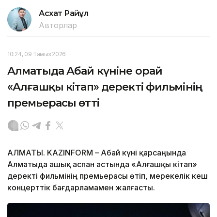
Асхат Райқұл
Авторлар
10:24, 09 Тамыз 2026
Алматыда Абай күніне орай
«Алғашқы кітап» деректі фильмінің
премьерасы өтті
АЛМАТЫ. KAZINFORM – Абай күні қарсаңында
Алматыда ашық аспан астында «Алғашқы кітап»
деректі фильмінің премьерасы өтіп, мерекелік кеш
концерттік бағдарламамен жалғасты.