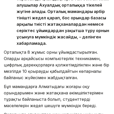
алушылар Ахуалдық орталыққа тікелей
жүгіне алады. Орталық мамандары әрбір
өтінішті жедел қарап, бос орындар базасы
арқылы тиісті жатақханалардан немесе
серіктес ұйымдардан уақытша тұру орнын
ұсынуға мүмкіндік жасайды, – делінген
хабарламада.
Орталықта 8 жұмыс орны ұйымдастырылған.
Олардың әрқайсысы компьютерлік техникамен,
цифрлық дерекқорларға қолжетімділікпен және бір
мезгілде 10 қоңырауды қабылдайтын көпарналы
байланыс жүйесімен жабдықталған.
Бұл мамандарға Алматыдағы жоғары оқу
орындарымен және жатақхана әкімшіліктерімен
тұрақты байланыста болып, студенттердің
мәселелерін жедел шешуге мүмкіндік береді.