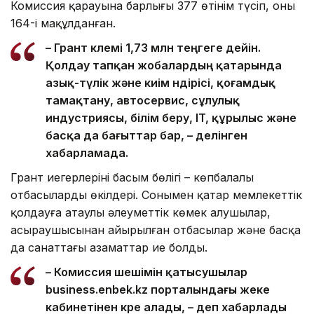
Комиссия қарауына барлығы 377 өтінім түсіп, оның
164-і мақұлданған.
– Грант көлемі 1,73 млн теңгеге дейін.
Қолдау тапқан жобалардың қатарында
азық-түлік және киім өндірісі, қоғамдық
тамақтану, автосервис, сұлулық
индустриясы, білім беру, IT, құрылыс және
басқа да бағыттар бар, – делінген
хабарламада.
Грант иегерлерінің басым бөлігі – көпбалалы
отбасылардың өкілдері. Сонымен қатар мемлекеттік
қолдауға атаулы әлеуметтік көмек алушылар,
асыраушысынан айырылған отбасылар және басқа
да санаттағы азаматтар ие болды.
– Комиссия шешімін қатысушылар
business.enbek.kz порталындағы жеке
кабинетінен көре алады, – деп хабарлады