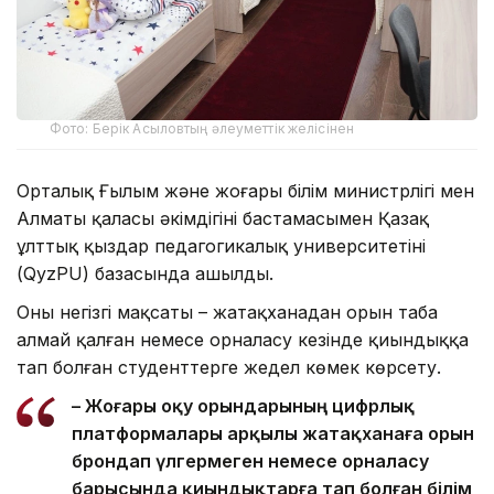
Фото: Берік Асыловтың әлеуметтік желісінен
Орталық Ғылым және жоғары білім министрлігі мен
Алматы қаласы әкімдігінің бастамасымен Қазақ
ұлттық қыздар педагогикалық университетінің
(QyzPU) базасында ашылды.
Оның негізгі мақсаты – жатақханадан орын таба
алмай қалған немесе орналасу кезінде қиындыққа
тап болған студенттерге жедел көмек көрсету.
– Жоғары оқу орындарының цифрлық
платформалары арқылы жатақханаға орын
брондап үлгермеген немесе орналасу
барысында қиындықтарға тап болған білім