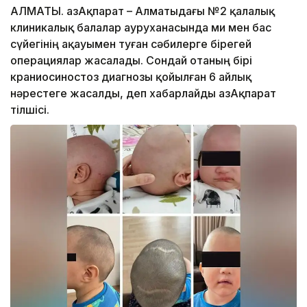
АЛМАТЫ. ҚазАқпарат – Алматыдағы №2 қалалық
клиникалық балалар ауруханасында ми мен бас
сүйегінің ақауымен туған сәбилерге бірегей
операциялар жасалады. Сондай отаның бірі
краниосиностоз диагнозы қойылған 6 айлық
нәрестеге жасалды, деп хабарлайды ҚазАқпарат
тілшісі.