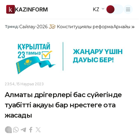
KAZINFORM
KZ
Сайлау-2026
Конституциялық реформа
Арнайы жо
Тренд:
23:54, 15 Наурыз 2023
Алматы дәрігерлері бас сүйегінде
туабітті ақауы бар нәрестеге ота
жасады