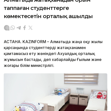
таппаған студенттерге
көмектесетін орталық ашылды
АСТАНА. KAZINFORM – Алматыда жаңа оқу жылы
қарсаңында студенттерді жатақханамен
қамтамасыз ету жөніндегі Ахуалдық орталық
жұмысын бастады, деп хабарлайды Ғылым және
жоғары білім министрлігі.