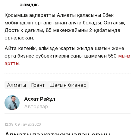
әкімдік.
Қосымша ақпаратты Алматы қаласының Еңбек
мобильділігі орталығынан алуға болады. Орталық
Достық даңғылы, 85 мекенжайының 2-қабатында
орналасқан.
Айта кетейік, елімізде жарты жылда шағын және
орта бизнес субъектілерінің саны шамамен 550
мыңға
артты
.
Алматы
Грант
Шағын бизнес
Асхат Райқұл
Авторлар
12:39, 09 Тамыз 2026
Алматыда жатақханадан орын