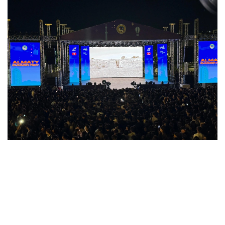
Фото: Алматы әкімдігі
Қазақстан Республикасы Мәдениет және ақпарат
министрлігінің тапсырысымен, Ұлттық киноны
қолдау мемлекеттік орталығының қолдауымен
түсірілген «Алғашқы кітап» деректі фильмін