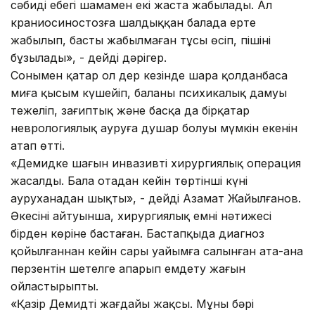
сәбидің еңбегі шамамен екі жаста жабылады. Ал
краниосиностозға шалдыққан балада ерте
жабылып, бастың жабылмаған тұсы өсіп, пішіні
бұзылады», - дейді дәрігер.
Сонымен қатар ол дер кезінде шара қолданбаса
миға қысым күшейіп, баланың психикалық дамуы
тежеліп, зағиптық және басқа да бірқатар
неврологиялық ауруға душар болуы мүмкін екенін
атап өтті.
«Демидке шағын инвазивті хирургиялық операция
жасалды. Бала отадан кейін төртінші күні
ауруханадан шықты», - дейді Азамат Жайылғанов.
Әкесінің айтуынша, хирургиялық емнің нәтижесі
бірден көріне бастаған. Бастапқыда диагноз
қойылғаннан кейін сары уайымға салынған ата-ана
перзентін шетелге апарып емдету жағын
ойластырыпты.
«Қазір Демидтің жағдайы жақсы. Мұның бәрі