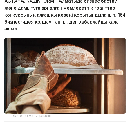
АСТАНА. KAZINFORM – Алматыда бизнес бастау
және дамытуға арналған мемлекеттік гранттар
конкурсының алғашқы кезеңі қорытындыланып, 164
бизнес-идея қолдау тапты, деп хабарлайды қала
әкімдігі.
Фото: Алматы әкімдігі