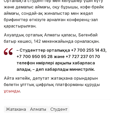
Орталықта студенттер мен келушілер үшін күту
және демалыс аймағы, оқу бұрышы, кофе-брейк
аймағы, сондай-ақ жиналыстар мен жедел
брифингтер өткізуге арналған конференц-зал
қарастырылған.
Ахуалдық орталық Алматы қаласы, Бөгенбай
батыр көшесі, 142 мекенжайында орналасқан.
– Студенттер орталыққа +7 700 255 14 43,
+7 700 950 95 28 және +7 727 237 01 70
телефон нөмірлері арқылы хабарласа
алады, – деп хабарлады министрлік.
Айта кетейік, депутат жатақхана орындарын
бөлетін ұлттық цифрлық платформаны құруды
ұсынды
.
Жатақхана
Алматы
Студент