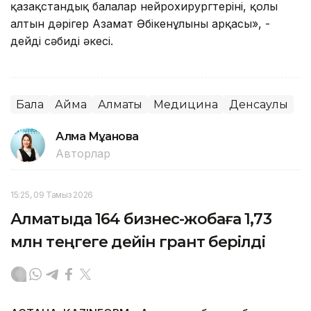
қазақстандық балалар нейрохирургтерінің, қолы
алтын дәрігер Азамат Әбікенұлының арқасы», -
дейді сәбидің әкесі.
Бала
Аймақ
Алматы
Медицина
Денсаулық
Алма Мұқанова
Авторлар
15:25, 09 Тамыз 2026
Алматыда 164 бизнес-жобаға 1,73
млн теңгеге дейін грант берілді