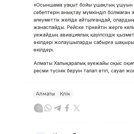
«Осыншама уақыт бойы ұшақтың ұшуын кү
себептерін анықтау мүмкіндігі болмаған
әлеуметтік желіде айтылғандай, оларды
жанаспайды. Рейске тіркейтін жерге келі
Әуежайдың авиациялық қауіпсіздік қызметі
өкілдері жолаушыларды сабырға шақырып
өкілдері.
Алматы Халықаралық әуежайы оқыс оқиғ
ресми түсінік беруін талап етіп, сауал ж
Алматы
Көлік