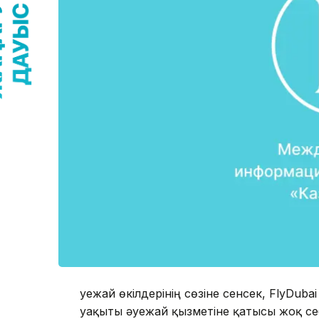
Әуежай өкілдерінің сөзіне сенсек, FlyDu
уақыты әуежай қызметіне қатысы жоқ себ