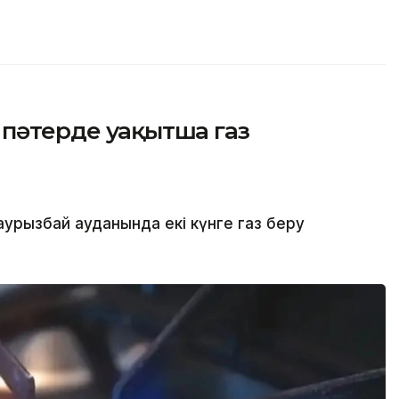
 пәтерде уақытша газ
рызбай ауданында екі күнге газ беру