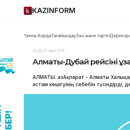
KAZINFORM
Ақорда
Тағайындау
Заң және тәртіп
Дерекқор
Тренд:
14:38, 07 Ақпан 2019
Алматы-Дубай рейсінің ұза
АЛМАТЫ. ҚазАқпарат - Алматы Халықар
астам кешігуінің себебін түсіндірді, д