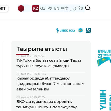
KZ
QZ
РУ
EN
中文
ق ز
ЎЗ
ORT
Тақырыпқа қатысты
08 тамыз 2026, 15:46
TikTok-та балағат сөз айтқан Тараз
тұрғыны 5 тәулікке қамалды
08 тамыз 2026, 01:36
Қызылордада абаттандыру
қағидаларын бұзған 7 мыңнан астам
адам жазаланды
08 тамыз 2026, 01:15
БҚО-да тұрғындарға дөрекілік
танытқан шенеуніктер жауапқа