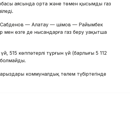
обасы аясында орта және төмен қысымды газ
іледі.
 Сабденов — Алатау — Әшімов — Райымбек
р мен өзге де нысандарға газ беру уақытша
й, 515 көппәтерлі тұрғын үй (барлығы 5 112
з болмайды.
арыздары коммуналдық төлем түбіртегінде