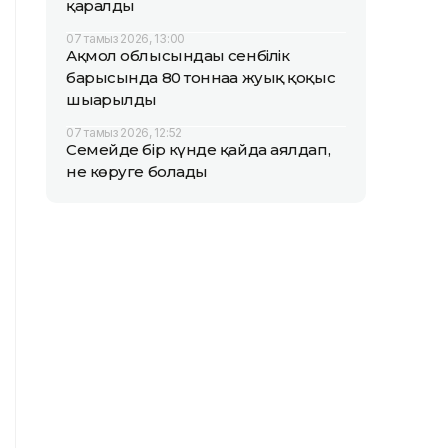
қаралды
07 тамыз 2026, 13:00
Ақмол облысындағы сенбілік
барысында 80 тоннаға жуық қоқыс
шығарылды
07 тамыз 2026, 12:52
Семейде бір күнде қайда аялдап,
не көруге болады