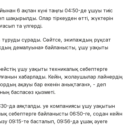
ынан 6 ақпан күні таңғы 04:50-де ұшуы тиіс
п шақырылды. Олар тіркеуден өтті, жүктерін
асып та үлгерді.
 тұруды сұрады. Сөйтсе, экипаждың рұқсат
паждың демалуына» байланысты, ұшу уақыты
рейстің ұшу уақыты техникалық себептерге
ылғанын хабарлады. Кейін, жолаушылар лайнердің
рдың ақауы бар екенін анықтаған», - деп
ың баспасөз қызметі.
5:30-да аяқталды. Әуе компаниясы ұшу уақытын
алық себептерге байланысты 06:50-ге, содан кейін
ызу 09:15-те басталып, 09:56-да ұшақ әуеге