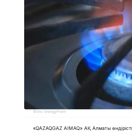
Фото: EnergyProm
«QAZAQGAZ AIMAQ» АҚ Алматы өндірісті