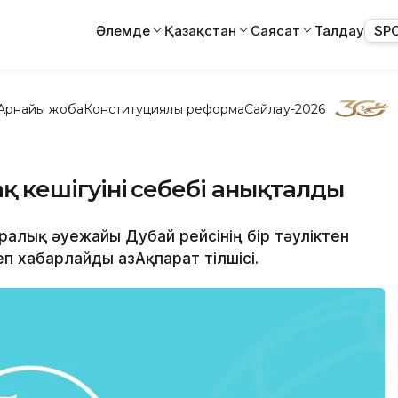
Әлемде
Қазақстан
Саясат
Талдау
SP
Арнайы жоба
Конституциялық реформа
Сайлау-2026
қ кешігуінің себебі анықталды
алық әуежайы Дубай рейсінің бір тәуліктен
еп хабарлайды ҚазАқпарат тілшісі.