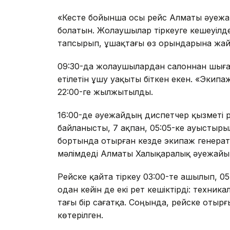
«Кесте бойынша осы рейс Алматы әуежай
болатын. Жолаушылар тіркеуге кешеуілде
тапсырып, ұшақтағы өз орындарына жайғ
09:30-да жолаушылардан салоннан шыға
етілетін ұшу уақыты біткен екен. «Эки
22:00-ге жылжытылды.
16:00-де әуежайдың диспетчер қызметі 
байланысты, 7 ақпан, 05:05-ке ауыстыр
бортында отырған кезде экипаж генерато
мәлімдеді Алматы Халықаралық әуежайын
Рейске қайта тіркеу 03:00-те ашылып, 0
одан кейін де екі рет кешіктірді: техник
тағы бір сағатқа. Соңында, рейске отырғ
көтерілген.