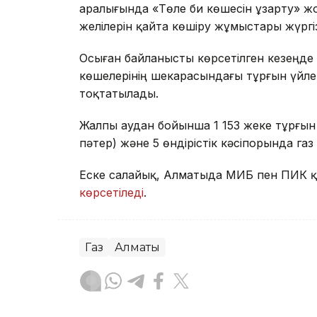
аралығында «Төле би көшесін ұзарту» ж
желілерін қайта көшіру жұмыстары жүргіз
Осыған байланысты көрсетілген кезеңде
көшелерінің шекарасындағы тұрғын үйле
тоқтатылады.
Жалпы аудан бойынша 1 153 жеке тұрғын ү
пәтер) және 5 өндірістік кәсіпорында га
Еске салайық, Алматыда МИБ пен ПИК қ
көрсетіледі
.
Газ
Алматы