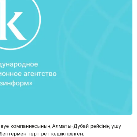
bai әуе компаниясының Алматы-Дубай рейсінің ұшу
ептермен төрт рет кешіктірілген.