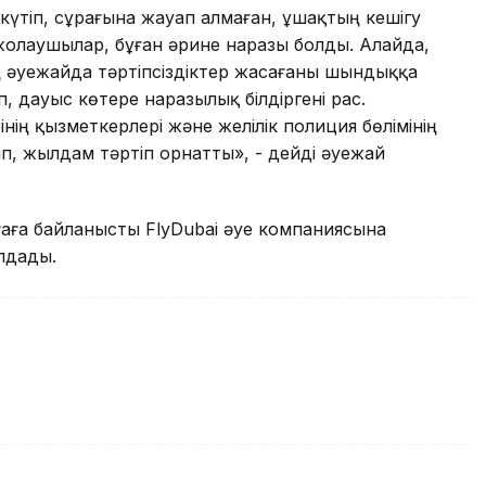
тіп, сұрағына жауап алмаған, ұшақтың кешігу
 жолаушылар, бұған әрине наразы болды. Алайда,
ң әуежайда тәртіпсіздіктер жасағаны шындыққа
п, дауыс көтере наразылық білдіргені рас.
нің қызметкерлері және желілік полиция бөлімінің
, жылдам тәртіп орнатты», - дейді әуежай
аға байланысты FlyDubai әуе компаниясына
олдады.