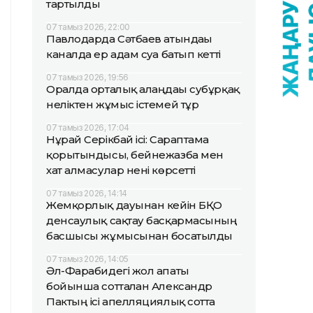
тартылды
07 тамыз 2026, 22:00
Павлодарда Сәтбаев атындағы
каналда ер адам суға батып кетті
07 тамыз 2026, 19:56
Оралда орталық алаңдағы субұрқақ
неліктен жұмыс істемей тұр
07 тамыз 2026, 17:04
Нұрай Серікбай ісі: Сараптама
қорытындысы, бейнежазба мен
хат алмасулар нені көрсетті
07 тамыз 2026, 14:14
Жемқорлық дауынан кейін БҚО
денсаулық сақтау басқармасының
басшысы жұмысынан босатылды
07 тамыз 2026, 14:05
Әл-Фарабидегі жол апаты
бойынша сотталған Александр
Пактың ісі апелляциялық сотта