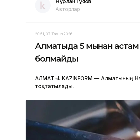
Нұрлан Тұяқов
Авторлар
20:51, 07 Тамыз 2026
Алматыда 5 мыңнан астам
болмайды
АЛМАТЫ. KAZINFORM — Алматының Нау
тоқтатылады.