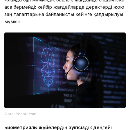
аса бермейді: кейбір жағдайларда деректерді жою
заң талаптарына байланысты кейінге қалдырылуы
мүмкін.
Фото: freepik.com
Биометриялық жүйелердің қауіпсіздік деңгейі