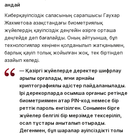
қандай
Киберқауіпсіздік саласының сарапшысы Гаухар
Жахметова Қазақстандағы биометриялық
жүйелердің қауіпсіздік деңгейін әзірге орташа
деңгейде деп бағалайды. Оның айтуынша, бұл
технологиялар кеңінен қолданылып жатқанымен,
барлық қауіп толық жойылған жоқ, тек біртіндеп
азайып келеді.
— Қазіргі жүйелерде деректер шифрлау
арқылы қорғалады, яғни арнайы
криптографиялық әдістер пайдаланылады.
Ірі дерекқорларда қосымша қорғаныс ретінде
биометриямен қатар PIN-код немесе бір
реттік пароль енгізілген. Сонымен бірге
жүйелер белгілі бір мерзімде тексеріліп,
осал тұстары анықталып отырады.
Дегенмен, бұл шаралар қауіпсіздікті толық