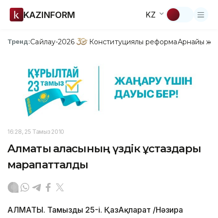
KAZINFORM
KZ
Сайлау-2026
Конституциялық реформа
Арнайы жо
Тренд:
16:28, 25 Тамыз 2010
Алматы қаласының үздік ұстаздары
марапатталды
АЛМАТЫ. Тамыздың 25-і. ҚазАқпарат /Нәзира