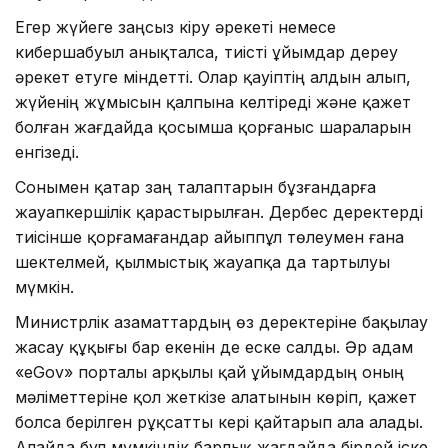
Егер жүйеге заңсыз кіру әрекеті немесе
кибершабуыл анықталса, тиісті ұйымдар дереу
әрекет етуге міндетті. Олар қауіптің алдын алып,
жүйенің жұмысын қалпына келтіреді және қажет
болған жағдайда қосымша қорғаныс шараларын
енгізеді.
Сонымен қатар заң талаптарын бұзғандарға
жауапкершілік қарастырылған. Дербес деректерді
тиісінше қорғамағандар айыппұл төлеумен ғана
шектелмей, қылмыстық жауапқа да тартылуы
мүмкін.
Министрлік азаматтардың өз деректеріне бақылау
жасау құқығы бар екенін де еске салды. Әр адам
«eGov» порталы арқылы қай ұйымдардың оның
мәліметтеріне қол жеткізе алатынын көріп, қажет
болса берілген рұқсатты кері қайтарып ала алады.
Алайда бұл мүмкіндік барлық жағдайда бірдей іске