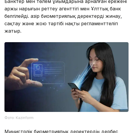
Банктер мен төлем ұйымдарына арналған ережені
Қаржы нарығын реттеу агенттігі мен Ұлттық банк
белгілейді. Қазір биометриялық деректерді жинау,
сақтау және жою тәртібі нақты регламенттеліп
жатыр.
Фото: Kazinform
Министрлік биометриялық деректердің дербес