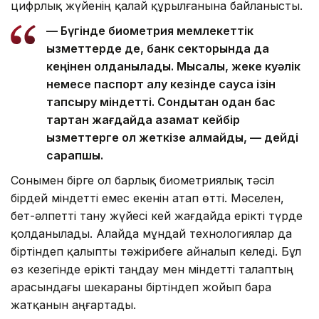
цифрлық жүйенің қалай құрылғанына байланысты.
— Бүгінде биометрия мемлекеттік
қызметтерде де, банк секторында да
кеңінен қолданылады. Мысалы, жеке куәлік
немесе паспорт алу кезінде саусақ ізін
тапсыру міндетті. Сондықтан одан бас
тартқан жағдайда азамат кейбір
қызметтерге қол жеткізе алмайды, — дейді
сарапшы.
Сонымен бірге ол барлық биометриялық тәсіл
бірдей міндетті емес екенін атап өтті. Мәселен,
бет-әлпетті тану жүйесі кей жағдайда ерікті түрде
қолданылады. Алайда мұндай технологиялар да
біртіндеп қалыпты тәжірибеге айналып келеді. Бұл
өз кезегінде ерікті таңдау мен міндетті талаптың
арасындағы шекараны біртіндеп жойып бара
жатқанын аңғартады.