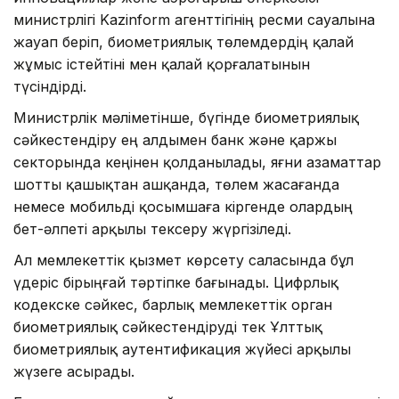
министрлігі Kazinform агенттігінің ресми сауалына
жауап беріп, биометриялық төлемдердің қалай
жұмыс істейтіні мен қалай қорғалатынын
түсіндірді.
Министрлік мәліметінше, бүгінде биометриялық
сәйкестендіру ең алдымен банк және қаржы
секторында кеңінен қолданылады, яғни азаматтар
шотты қашықтан ашқанда, төлем жасағанда
немесе мобильді қосымшаға кіргенде олардың
бет-әлпеті арқылы тексеру жүргізіледі.
Ал мемлекеттік қызмет көрсету саласында бұл
үдеріс бірыңғай тәртіпке бағынады. Цифрлық
кодекске сәйкес, барлық мемлекеттік орган
биометриялық сәйкестендіруді тек Ұлттық
биометриялық аутентификация жүйесі арқылы
жүзеге асырады.