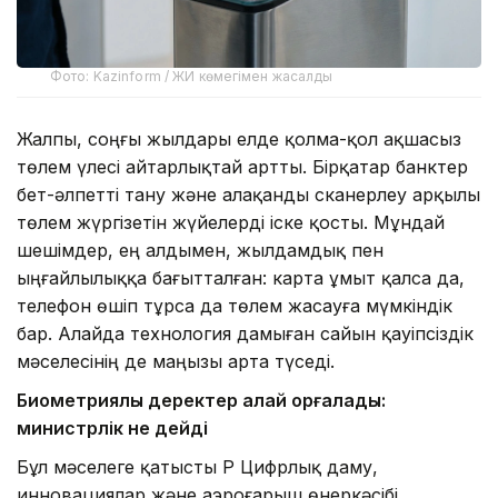
Фото: Kazinform / ЖИ көмегімен жасалды
Жалпы, соңғы жылдары елде қолма-қол ақшасыз
төлем үлесі айтарлықтай артты. Бірқатар банктер
бет-әлпетті тану және алақанды сканерлеу арқылы
төлем жүргізетін жүйелерді іске қосты. Мұндай
шешімдер, ең алдымен, жылдамдық пен
ыңғайлылыққа бағытталған: карта ұмыт қалса да,
телефон өшіп тұрса да төлем жасауға мүмкіндік
бар. Алайда технология дамыған сайын қауіпсіздік
мәселесінің де маңызы арта түседі.
Биометриялық деректер қалай қорғалады:
министрлік не дейді
Бұл мәселеге қатысты ҚР Цифрлық даму,
инновациялар және аэроғарыш өнеркәсібі