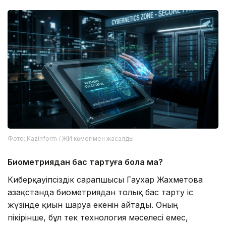
Фото: Kazinform / ЖИ көмегімен жасалды
Биометриядан бас тартуға бола ма?
Киберқауіпсіздік сарапшысы Гаухар Жахметова
Қазақстанда биометриядан толық бас тарту іс
жүзінде қиын шаруа екенін айтады. Оның
пікірінше, бұл тек технология мәселесі емес,