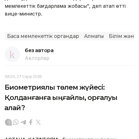
мемлекеттік бағдарлама жобасы", деп атап өтті
вице-министр.
Басқа мемлекеттік органдар
Алматы
Білім және
без автора
Авторлар
08:00, 27 Сәуір 2026
Биометриялық төлем жүйесі:
Қолданғанға ыңғайлы, қорғалуы
қалай?