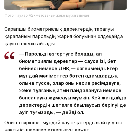
Фото: Гаухар Жахметованың жеке мұрағатынан
Сарапшы биометриялық деректердің таралуы
қарапайым парольдің жария болуынан әлдеқайда
қауіпті екенін айтады.
— Парольді өзгертуге болады, ал
биометриялық деректер — саусақ ізі, бет
бейнесі немесе ДНҚ — өзгермейді. Егер
мұндай мәліметтер бөтен адамдардың
қолына түссе, олар оны несие рәсімдеуге,
жеке тұлғаның атын пайдалануға немесе
бопсалауға жұмсауы мүмкін. Кей жағдайда
деректердің шетелге бақылаусыз берілуі де
қауіп туғызады, — дейді ол.
Оның пікірінше, мұндай қауіп-қатерді азайту үшін
нақты іс-шаралар атқарылуы қажет.