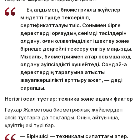
— Ең алдымен, биометриялық жүйелер
міндетті түрде тексеріліп,
сертификатталуы тиіс. Сонымен бірге
деректерді қорғаудың сенімді тәсілдерін
қолдану, оған қолжетімділікті шектеу және
бірнеше деңгейлі тексеру енгізу маңызды.
Мысалы, биометриямен қатар қосымша код
қолдану қауіпсіздікті күшейтеді. Сондай-ақ
деректердің таралуына қатысты
жауапкершілікті арттыру қажет, — деді
сарапшы.
Негізгі осал тұстар: техника және адами фактор
Гаухар Жахметова биометриялық жүйелердегі
әлсіз тұстарға да тоқталды. Оның айтуынша,
қауіптің екі түрі бар.
— Біріншісі — техникалық сипаттағы қатер.