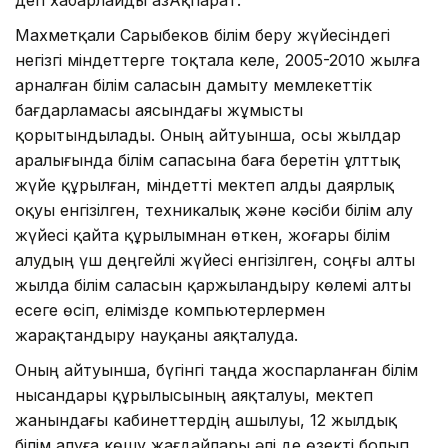
Махметқали Сарыбеков білім беру жүйесіндегі
негізгі міндеттерге тоқтала келе, 2005-2010 жылға
арналған білім саласын дамыту мемлекеттік
бағдарламасы аясындағы жұмысты
қорытындылады. Оның айтуынша, осы жылдар
аралығында білім сапасына баға беретін ұлттық
жүйе құрылған, міндетті мектеп алды даярлық
оқуы енгізілген, техникалық және кәсіби білім алу
жүйесі қайта құрылымнан өткен, жоғары білім
алудың үш деңгейлі жүйесі енгізілген, соңғы алты
жылда білім саласын қаржыландыру көлемі алты
есеге өсіп, елімізде компьютерлермен
жарақтандыру науқаны аяқталуда.
Оның айтуынша, бүгінгі таңда жоспарланған білім
нысандары құрылысының аяқталуы, мектеп
жанындағы кабинеттердің ашылуы, 12 жылдық
білім алуға көшу жағдайлары әлі де өзекті болып