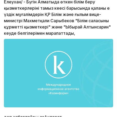
Елеухан/ - Бүгін Алматыда өткен білім беру
қызметкерлерінің тамыз кеңесі барысында қаланың ең
үздік мұғалімдерін ҚР Білім және ғылым вице-
министрі Махметқали Сарыбеков "Білім саласының
құрметті қызметкері" және "Ыбырай Алтынсарин"
кеуде белгілерімен марапаттады,
деп хабарлайды ҚазАқпарат.