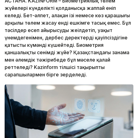
АСТАНА. KAZINFORM – Биометриялық төлем
жүйелері күнделікті қолданысқа жаппай еніп
келеді. Бет-әлпет, алақан ізі немесе көз қарашығы
арқылы төлем жасау енді ешкімге таңсық емес. Бұл
тәсілдер есеп айырысуды жеңілдетіп, уақыт
үнемдегенімен, дербес деректердің қауіпсіздігіне
қатысты күмәнді күшейтеді. Биометрия
қаншалықты сенімді жүйе? Қазақстандағы заңнама
мен әлемдік тәжірибеде бұл мәселе қалай
реттеледі? Kazinform тілшісі тақырыпты
сарапшылармен бірге зерделеді.