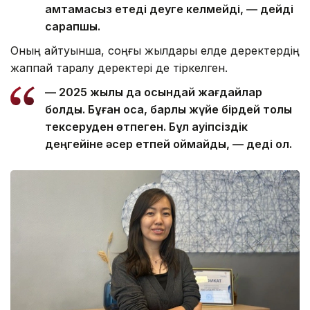
қамтамасыз етеді деуге келмейді, — дейді
сарапшы.
Оның айтуынша, соңғы жылдары елде деректердің
жаппай таралу деректері де тіркелген.
— 2025 жылы да осындай жағдайлар
болды. Бұған қоса, барлық жүйе бірдей толық
тексеруден өтпеген. Бұл қауіпсіздік
деңгейіне әсер етпей қоймайды, — деді ол.