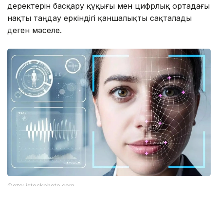
деректерін басқару құқығы мен цифрлық ортадағы
нақты таңдау еркіндігі қаншалықты сақталады
деген мәселе.
Фото: istockphoto.com
Әлемдік тәжірибе: технология бар, бірақ бәрі