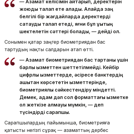
— Азамат келісімін қайтарып, деректерін
жоюды талап ете алады. Алайда заң
белгілі бір жағдайларда деректерді
сақтауды талап етеді, яғни бұл құқықтың
шектелетін сәттері болады, — дейді ол.
Сонымен қатар заңгер биометриядан бас
тартудың нақты салдарын атап өтті.
— Азамат биометриядан бас тартқаны үшін
барлық қызметтен шеттетілмейді. Кейбір
цифрлық қызметтерде, әсіресе банктердің
қашықтан көрсететін қызметтерінде,
биометриялық сәйкестендіру міндетті.
Демек, адам дәл сол форматтағы қызметке
қол жеткізе алмауы мүмкін, — деп
түсіндірді сарапшы.
Сарапшылардың пайымынша, биометрияға
қатысты негізгі сұрақ — азаматтың дербес