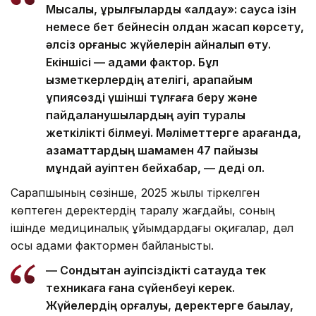
Мысалы, құрылғыларды «алдау»: саусақ ізін
немесе бет бейнесін қолдан жасап көрсету,
әлсіз қорғаныс жүйелерін айналып өту.
Екіншісі — адами фактор. Бұл
қызметкерлердің қателігі, қарапайым
құпиясөзді үшінші тұлғаға беру және
пайдаланушылардың қауіп туралы
жеткілікті білмеуі. Мәліметтерге қарағанда,
азаматтардың шамамен 47 пайызы
мұндай қауіптен бейхабар, — деді ол.
Сарапшының сөзінше, 2025 жылы тіркелген
көптеген деректердің таралу жағдайы, соның
ішінде медициналық ұйымдардағы оқиғалар, дәл
осы адами фактормен байланысты.
— Сондықтан қауіпсіздікті сақтауда тек
техникаға ғана сүйенбеуі керек.
Жүйелердің қорғалуы, деректерге бақылау,