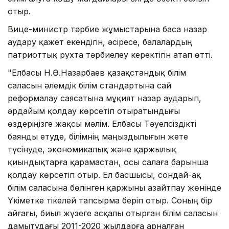
отыр.
Вице-министр тәрбие жұмыстарына баса назар
аудару қажет екендігін, әсіресе, балалардың
патриоттық рухта тәрбиелеу керектігін атап өтті.
"Елбасы Н.Ә.Назарбаев қазақстандық білім
саласын әлемдік білім стандартына сай
реформалау саясатына мұқият назар аударып,
әрдайым қолдау көрсетіп отыратындығы
өздеріңізге жақсы мәлім. Елбасы Тәуелсіздікті
баянды етуде, білімнің маңыздылығын жете
түсінуде, экономикалық және қаржылық
қиындықтарға қарамастан, осы салаға барынша
қолдау көрсетіп отыр. Ел басшысы, сондай-ақ
білім саласына бөлінген қаржыны азайтпау жөнінде
Үкіметке тікелей тапсырма беріп отыр. Соның бір
айғағы, биыл жүзеге асқалы отырған білім саласын
дамытудағы 2011-2020 жылдарға арналған