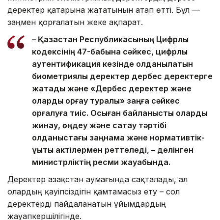
деректер қатарына жататынын атап өтті. Бұл —
заңмен қорғалатын жеке ақпарат.
– Қазақстан Республикасының Цифрлық
кодексінің 47-бабына сәйкес, цифрлық
аутентификация кезінде қолданылатын
биометриялық деректер дербес деректерге
жатады және «Дербес деректер және
оларды қорғау туралы» заңға сәйкес
қорғалуға тиіс. Осыған байланысты оларды
жинау, өңдеу және сақтау тәртібі
қолданыстағы заңнама және нормативтік-
құқықтық актілермен реттеледі, – делінген
министрліктің ресми жауабында.
Деректер Қазақстан аумағында сақталады, ал
олардың қауіпсіздігін қамтамасыз ету – сол
деректерді пайдаланатын ұйымдардың
жауапкершілігінде.