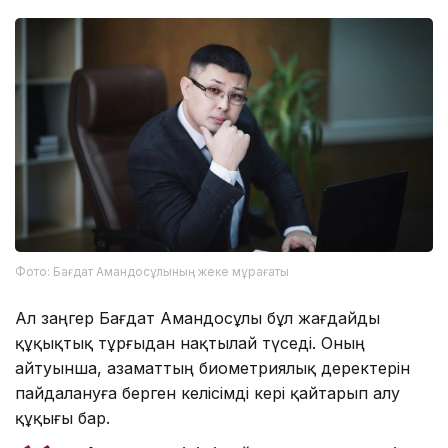
Фото: Бағдат Амандосұлының жеке мұрағаты
Ал заңгер Бағдат Амандосұлы бұл жағдайды
құқықтық тұрғыдан нақтылай түседі. Оның
айтуынша, азаматтың биометриялық деректерін
пайдалануға берген келісімді кері қайтарып алу
құқығы бар.