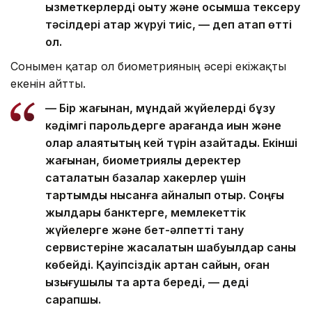
қызметкерлерді оқыту және қосымша тексеру
тәсілдері қатар жүруі тиіс, — деп атап өтті
ол.
Сонымен қатар ол биометрияның әсері екіжақты
екенін айтты.
— Бір жағынан, мұндай жүйелерді бұзу
кәдімгі парольдерге қарағанда қиын және
олар алаяқтықтың кей түрін азайтады. Екінші
жағынан, биометриялық деректер
сақталатын базалар хакерлер үшін
тартымды нысанға айналып отыр. Соңғы
жылдары банктерге, мемлекеттік
жүйелерге және бет-әлпетті тану
сервистеріне жасалатын шабуылдар саны
көбейді. Қауіпсіздік артқан сайын, оған
қызығушылық та арта береді, — деді
сарапшы.