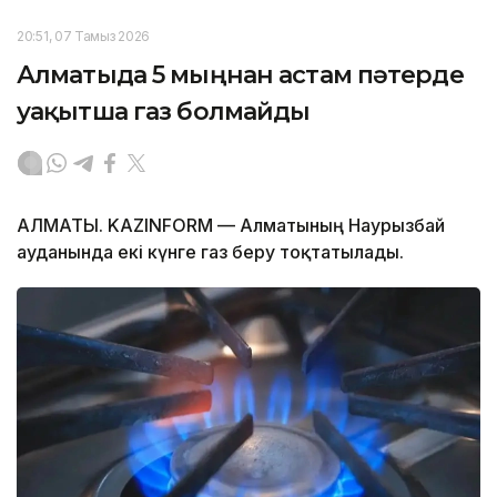
20:51, 07 Тамыз 2026
Алматыда 5 мыңнан астам пәтерде
уақытша газ болмайды
АЛМАТЫ. KAZINFORM — Алматының Наурызбай
ауданында екі күнге газ беру тоқтатылады.