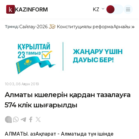
KAZINFORM
KZ
Сайлау-2026
Конституциялық реформа
Арнайы жо
Тренд:
10:03, 06 Ақпан 2019
Алматы көшелерін қардан тазалауға
574 көлік шығарылды
АЛМАТЫ. ҚазАқпарат - Алматыда түн ішінде