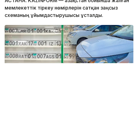
АСТАНА. KAZINFORM — Қазақстан бойынша жалған
мемлекеттік тіркеу нөмірлерін сатқан заңсыз
схеманың ұйымдастырушысы ұсталды.
Коллаж: Kazinform / informburo.kz
Бас көлік прокуратурасының үйлестіруімен
Көліктегі полиция департаментінің қызметкерлері
жалған мемлекеттік тіркеу нөмірлік белгілерін