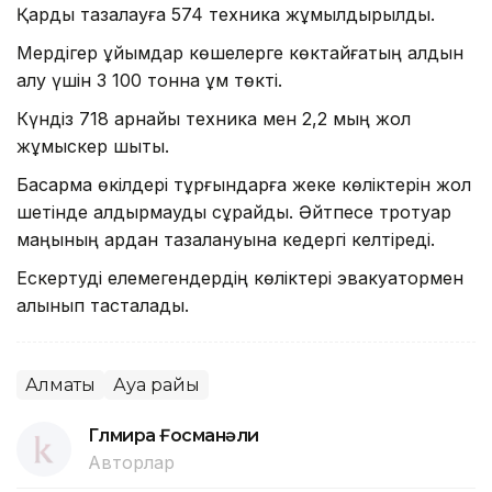
Қарды тазалауға 574 техника жұмылдырылды.
Мердігер ұйымдар көшелерге көктайғақтың алдын
алу үшін 3 100 тонна құм төкті.
Күндіз 718 арнайы техника мен 2,2 мың жол
жұмыскер шықты.
Басқарма өкілдері тұрғындарға жеке көліктерін жол
шетінде қалдырмауды сұрайды. Әйтпесе тротуар
маңының қардан тазалануына кедергі келтіреді.
Ескертуді елемегендердің көліктері эвакуатормен
алынып тасталады.
Алматы
Ауа райы
Гүлмира Ғосманәли
Авторлар