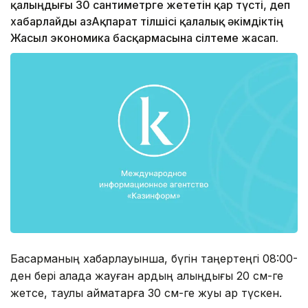
қалыңдығы 30 сантиметрге жететін қар түсті, деп
хабарлайды ҚазАқпарат тілшісі қалалық әкімдіктің
Жасыл экономика басқармасына сілтеме жасап.
Басқарманың хабарлауынша, бүгін таңертеңгі 08:00-
ден бері қалада жауған қардың қалыңдығы 20 см-ге
жетсе, таулы аймақтарға 30 см-ге жуық қар түскен.