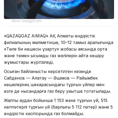
Фото: EnergyProm
«QAZAQGAZ AIMAQ» АҚ Алматы өндірістік
филиалының мәліметінше, 10–12 тамыз аралығында
«Төле би көшесін ұзарту» жобасы аясында орта
және төмен қысымды газ желілерін қайта көшіру
жұмыстары жүргізіледі.
Осыған байланысты көрсетілген кезеңде
Сабденов — Алатау — Әшімов — Райымбек
көшелерінің шекарасындағы тұрғын үйлер мен
өзге де нысандарға газ беру уақытша тоқтатылады.
Жалпы аудан бойынша 1 153 жеке тұрғын үй, 515
көппәтерлі тұрғын үй (барлығы 5 112 пәтер) және 5
өндірістік кәсіпорында газ болмайды.