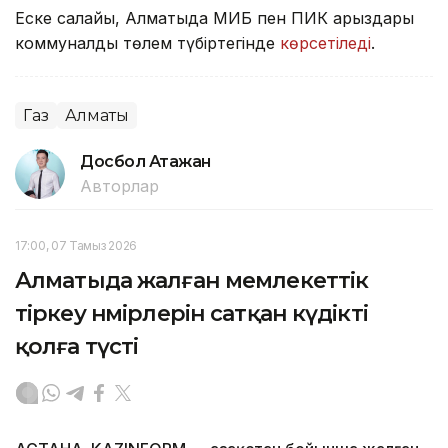
Еске салайық, Алматыда МИБ пен ПИК қарыздары
коммуналдық төлем түбіртегінде
көрсетіледі
.
Газ
Алматы
Досбол Атажан
Авторлар
17:00, 07 Тамыз 2026
Алматыда жалған мемлекеттік
тіркеу нөмірлерін сатқан күдікті
қолға түсті